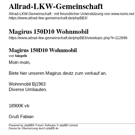
Allrad-LKW-Gemeinschaft
Allrad-LKW-Gemeinschaft - mit freundlicher Unterstützung von www.noris.net
https://www.allrad-lkw-gemeinschaft.de/phpBB3/
Magirus 150D10 Wohnmobil
https://www.allrad-lkw-gemeinschaft.de/phpBB3/viewtopic.php?t=112696
Magirus 150D10 Wohnmobil
von
fabgelb
Moin moin,
Biete hier unseren Magirus deutz zum verkauf an.
Wohnmobil Bj1963
Diverse Umbauten.
18900€ vb
Gruß Fabian
Powered by
phpBB
® Forum Software © phpBB Limited
Deutsche Übersetzung durch
phpBB.de