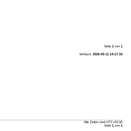
Seite
1
von
1
Verfasst:
2026-05-11 14:17:16
Alle Zeiten sind
UTC+02:00
Seite
1
von
1