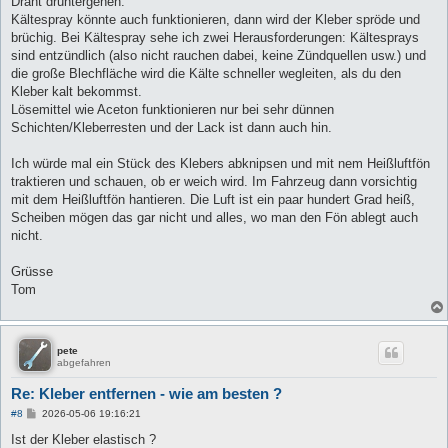
Draht druntergehen.
Kältespray könnte auch funktionieren, dann wird der Kleber spröde und
brüchig. Bei Kältespray sehe ich zwei Herausforderungen: Kältesprays
sind entzündlich (also nicht rauchen dabei, keine Zündquellen usw.) und
die große Blechfläche wird die Kälte schneller wegleiten, als du den
Kleber kalt bekommst.
Lösemittel wie Aceton funktionieren nur bei sehr dünnen
Schichten/Kleberresten und der Lack ist dann auch hin.
Ich würde mal ein Stück des Klebers abknipsen und mit nem Heißluftfön
traktieren und schauen, ob er weich wird. Im Fahrzeug dann vorsichtig
mit dem Heißluftfön hantieren. Die Luft ist ein paar hundert Grad heiß,
Scheiben mögen das gar nicht und alles, wo man den Fön ablegt auch
nicht.
Grüsse
Tom
pete
abgefahren
Re: Kleber entfernen - wie am besten ?
B
#8
2026-05-06 19:16:21
e
i
Ist der Kleber elastisch ?