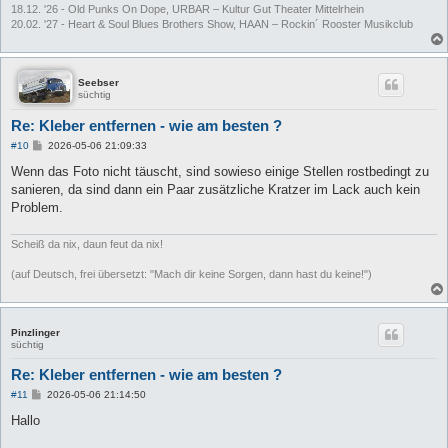
18.12. '26 - Old Punks On Dope, URBAR – Kultur Gut Theater Mittelrhein
20.02. '27 - Heart & Soul Blues Brothers Show, HAAN – Rockin´ Rooster Musikclub
Seebser
süchtig
Re: Kleber entfernen - wie am besten ?
B
#10
2026-05-06 21:09:33
e
i
Wenn das Foto nicht täuscht, sind sowieso einige Stellen rostbedingt zu
t
sanieren, da sind dann ein Paar zusätzliche Kratzer im Lack auch kein
r
a
Problem.
g
Scheiß da nix, daun feut da nix!
(auf Deutsch, frei übersetzt: "Mach dir keine Sorgen, dann hast du keine!")
Pinzlinger
süchtig
Re: Kleber entfernen - wie am besten ?
B
#11
2026-05-06 21:14:50
e
i
Hallo
t
r