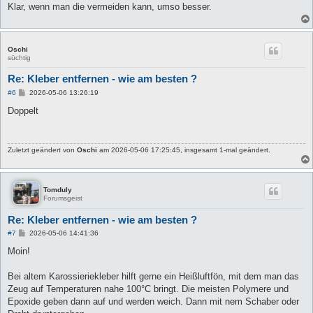
Klar, wenn man die vermeiden kann, umso besser.
Oschi
süchtig
Re: Kleber entfernen - wie am besten ?
B
#6
2026-05-06 13:26:19
e
i
Doppelt
t
r
a
g
Zuletzt geändert von
Oschi
am 2026-05-06 17:25:45, insgesamt 1-mal geändert.
Tomduly
Forumsgeist
Re: Kleber entfernen - wie am besten ?
B
#7
2026-05-06 14:41:36
e
i
Moin!
t
r
a
Bei altem Karossieriekleber hilft gerne ein Heißluftfön, mit dem man das
g
Zeug auf Temperaturen nahe 100°C bringt. Die meisten Polymere und
Epoxide geben dann auf und werden weich. Dann mit nem Schaber oder