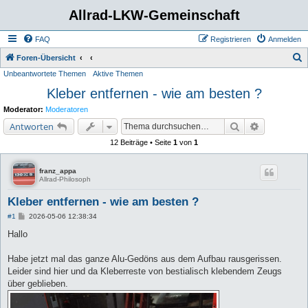
Allrad-LKW-Gemeinschaft
FAQ
Registrieren
Anmelden
S
Foren-Übersicht
Unbeantwortete Themen
Aktive Themen
u
Kleber entfernen - wie am besten ?
c
h
Moderator:
Moderatoren
e
Suche
Erweiterte 
Antworten
12 Beiträge • Seite
1
von
1
franz_appa
Allrad-Philosoph
Kleber entfernen - wie am besten ?
B
#1
2026-05-06 12:38:34
e
i
Hallo
t
r
a
Habe jetzt mal das ganze Alu-Gedöns aus dem Aufbau rausgerissen.
g
Leider sind hier und da Kleberreste von bestialisch klebendem Zeugs
über geblieben.