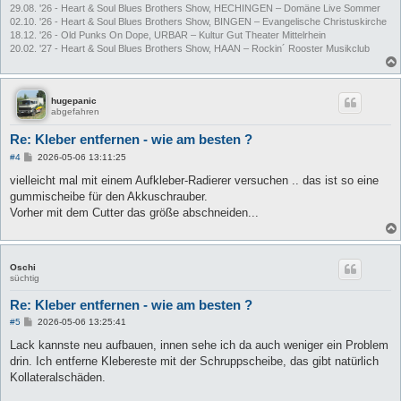
29.08. '26 - Heart & Soul Blues Brothers Show, HECHINGEN – Domäne Live Sommer
02.10. '26 - Heart & Soul Blues Brothers Show, BINGEN – Evangelische Christuskirche
18.12. '26 - Old Punks On Dope, URBAR – Kultur Gut Theater Mittelrhein
20.02. '27 - Heart & Soul Blues Brothers Show, HAAN – Rockin´ Rooster Musikclub
hugepanic
abgefahren
Re: Kleber entfernen - wie am besten ?
B
#4
2026-05-06 13:11:25
e
i
vielleicht mal mit einem Aufkleber-Radierer versuchen .. das ist so eine
t
gummischeibe für den Akkuschrauber.
r
a
Vorher mit dem Cutter das größe abschneiden...
g
Oschi
süchtig
Re: Kleber entfernen - wie am besten ?
B
#5
2026-05-06 13:25:41
e
i
Lack kannste neu aufbauen, innen sehe ich da auch weniger ein Problem
t
drin. Ich entferne Klebereste mit der Schruppscheibe, das gibt natürlich
r
a
Kollateralschäden.
g