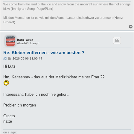
We come from the land of the ice and snow, from the midnight sun where the hot springs
blow (Immigrant Song, Page/Plant)
Mit den Menschen ist es wie mit den Autos, Laster sind schwer zu bremsen.(Heinz
Erhardt)
franz_appa
Allrad-Philosoph
Re: Kleber entfernen - wie am besten ?
B
#3
2026-05-06 13:00:44
e
i
Hi Lutz
t
r
a
Hm, Kältespray - das aus der Medizinkiste meiner Frau ??
g
Interessant, habe ich noch nie gehört.
Probier ich morgen
Greets
natte
on stage: