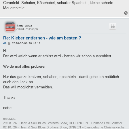
t
Ceranfeld- Schaber, Käsehobel, scharfer Spachtel , kleine scharfe
r
a
Mauererkelle,…
g
franz_appa
Allrad-Philosoph
Re: Kleber entfernen - wie am besten ?
B
#9
2026-05-06 20:48:12
e
i
Hi
t
Der wird weich wenn er erhitzt wird - hatten wir schon ausprobiert.
r
a
g
Werde mal alles probieren.
Nur das ganze kratzen, schaben, spachteln - damit gehe ich natürlich
auch den Lack an.
Das will möglichst vermeiden.
Thanxs
natte
on stage:
29.08. '26 - Heart & Soul Blues Brothers Show, HECHINGEN – Domäne Live Sommer
02.10. '26 - Heart & Soul Blues Brothers Show, BINGEN – Evangelische Christuskirche