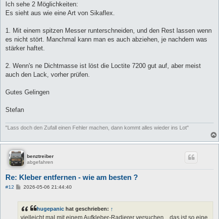
a
Ich sehe 2 Möglichkeiten:
g
Es sieht aus wie eine Art von Sikaflex.
1. Mit einem spitzen Messer runterschneiden, und den Rest lassen wenn
es nicht stört. Manchmal kann man es auch abziehen, je nachdem was
stärker haftet.
2. Wenn's ne Dichtmasse ist löst die Loctite 7200 gut auf, aber meist
auch den Lack, vorher prüfen.
Gutes Gelingen
Stefan
"Lass doch den Zufall einen Fehler machen, dann kommt alles wieder ins Lot"
benztreiber
abgefahren
Re: Kleber entfernen - wie am besten ?
B
#12
2026-05-06 21:44:40
e
i
t
hugepanic
hat geschrieben:
↑
r
a
vielleicht mal mit einem Aufkleber-Radierer versuchen .. das ist so eine