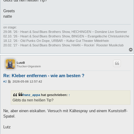
Gibts da nen heißen Tip?
Greets
natte
on stage:
29.08. '26 - Heart & Soul Blues Brothers Show, HECHINGEN – Domäne Live Sommer
02.10. '26 - Heart & Soul Blues Brothers Show, BINGEN – Evangelische Christuskirche
18.12. '26 - Old Punks On Dope, URBAR – Kultur Gut Theater Mittelrhein
20.02. '27 - Heart & Soul Blues Brothers Show, HAAN – Rockin´ Rooster Musikclub
LutzB
Trucker-Urgestein
Re: Kleber entfernen - wie am besten ?
B
#2
2026-05-06 12:57:42
e
i
t
franz_appa
hat geschrieben:
↑
r
a
Gibts da nen heißen Tip?
g
Ne, aber einen eiskalten. Versuch mit Kältespray und einem Kunststoff-
Spatel.
Lutz