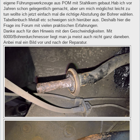
eigene Führungswerkzeuge aus POM mit Stahlkern gebaut.Hab ich vor
Jahren schon gelegentlich gemacht, aber um mich möglichst leicht zu
tun wollte ich jetzt einfach mal die richtige Abstufung der Bohrer wählen.
Tabellenbuch Metall etc schweigen sich hierüber aus. Deshalb hier die
Frage ins Forum mit vielen praktischen Erfahrungen.
Danke auch für den Hinweis mit den Geschwindigkeiten. Mit
6000/Bohrerdurchmesser liegt man ja meist auch nicht ganz daneben.
Anbei mal ein Bild vor und nach der Reparatur.