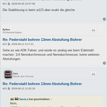
B
#21
2026-05-05 22:57:56
e
i
Die Stabilösung is beim w123 aber exakt die gleiche
t
r
a
g
flyfree
Schlammschipper
Re: Federstahl bohren 13mm Abstufung Bohrer
B
#22
2026-06-11 0:17:21
e
i
Sehe es wie ADK Fahrer, und würde es analog wie beim Edelstahl
t
machen: 1/4 Nenndurchmesser und Nenndurchmesser, keine weiteren
r
a
Abstufungen.
g
lura
Säule des Forums
Re: Federstahl bohren 13mm Abstufung Bohrer
B
#23
2026-06-11 11:02:19
e
i
t
ClausLa
hat geschrieben:
↑
r
a
Moin,
g