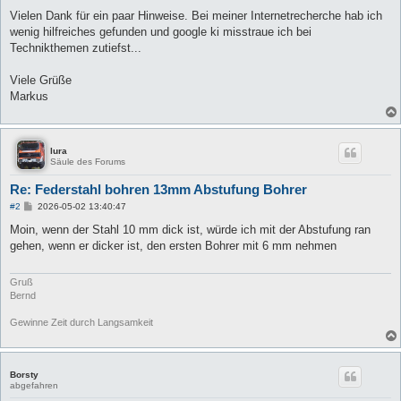
Vielen Dank für ein paar Hinweise. Bei meiner Internetrecherche hab ich
wenig hilfreiches gefunden und google ki misstraue ich bei
Technikthemen zutiefst...
Viele Grüße
Markus
lura
Säule des Forums
Re: Federstahl bohren 13mm Abstufung Bohrer
B
#2
2026-05-02 13:40:47
e
i
Moin, wenn der Stahl 10 mm dick ist, würde ich mit der Abstufung ran
t
gehen, wenn er dicker ist, den ersten Bohrer mit 6 mm nehmen
r
a
g
Gruß
Bernd
Gewinne Zeit durch Langsamkeit
Borsty
abgefahren