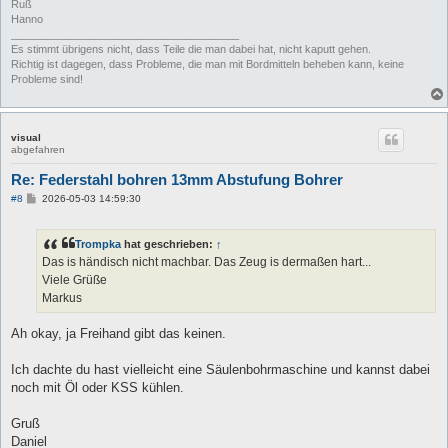
Ruß
Hanno
______________________________________
Es stimmt übrigens nicht, dass Teile die man dabei hat, nicht kaputt gehen.
Richtig ist dagegen, dass Probleme, die man mit Bordmitteln beheben kann, keine
Probleme sind!
visual
abgefahren
Re: Federstahl bohren 13mm Abstufung Bohrer
B
#8
2026-05-03 14:59:30
e
i
t
Trompka
hat geschrieben:
↑
r
a
Das is händisch nicht machbar. Das Zeug is dermaßen hart...
g
Viele Grüße
Markus
Ah okay, ja Freihand gibt das keinen.
Ich dachte du hast vielleicht eine Säulenbohrmaschine und kannst dabei
noch mit Öl oder KSS kühlen.
Gruß
Daniel