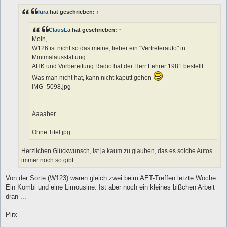
i
t
lura
hat geschrieben:
↑
r
a
g
ClausLa
hat geschrieben:
↑
Moin,
W126 ist nicht so das meine; lieber ein "Vertreterauto" in
Minimalausstattung.
AHK und Vorbereitung Radio hat der Herr Lehrer 1981 bestellt.
Was man nicht hat, kann nicht kaputt gehen
IMG_5098.jpg
Aaaaber
Ohne Titel.jpg
Herzlichen Glückwunsch, ist ja kaum zu glauben, das es solche Autos
immer noch so gibt.
Von der Sorte (W123) waren gleich zwei beim AET-Treffen letzte Woche.
Ein Kombi und eine Limousine. Ist aber noch ein kleines bißchen Arbeit
dran ...
Pirx