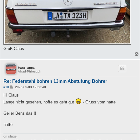
Gruß Claus
franz_appa
Allrad-Philosoph
Re: Federstahl bohren 13mm Abstufung Bohrer
B
#18
2026-05-03 19:56:40
e
i
Hi Claus
t
Lange nicht gesehen, hoffe es geht gut
- Gruss vom natte
r
a
g
Geiler Benz das !!
natte
on stage: