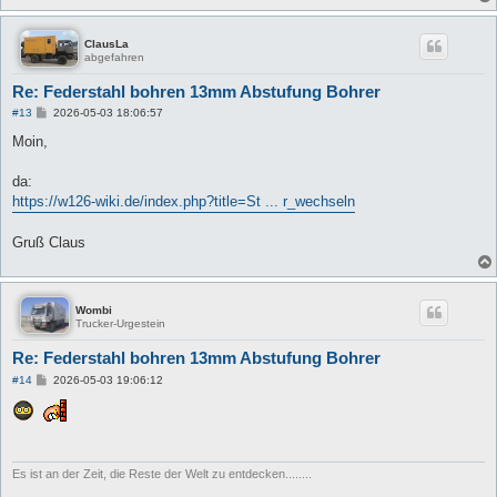
ClausLa
abgefahren
Re: Federstahl bohren 13mm Abstufung Bohrer
B
#13
2026-05-03 18:06:57
e
i
Moin,
t
r
a
da:
g
https://w126-wiki.de/index.php?title=St ... r_wechseln
Gruß Claus
Wombi
Trucker-Urgestein
Re: Federstahl bohren 13mm Abstufung Bohrer
B
#14
2026-05-03 19:06:12
e
i
t
r
a
g
Es ist an der Zeit, die Reste der Welt zu entdecken........