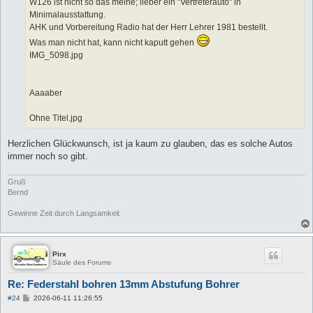
W126 ist nicht so das meine; lieber ein "Vertreterauto" in
Minimalausstattung.
AHK und Vorbereitung Radio hat der Herr Lehrer 1981 bestellt.
Was man nicht hat, kann nicht kaputt gehen
IMG_5098.jpg
Aaaaber
Ohne Titel.jpg
Herzlichen Glückwunsch, ist ja kaum zu glauben, das es solche Autos
immer noch so gibt.
Gruß
Bernd
Gewinne Zeit durch Langsamkeit
Pirx
Säule des Forums
Re: Federstahl bohren 13mm Abstufung Bohrer
B
#24
2026-06-11 11:26:55
e