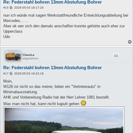
Re: Federstahl bohren 13mm Abstufung Bohrer
B
#16
2026-05-03 19:17:24
e
i
nun ich würde mal sagen Werkstattfreundliche Entwicklungsabteilung bei
t
Mercedes.......
r
a
Aber ok wer sich den damals anschaffen konnte gehörte auch eher zur
g
Upperclass
Udo
ClausLa
abgefahren
Re: Federstahl bohren 13mm Abstufung Bohrer
B
#17
2026-05-03 19:42:19
e
i
Moin,
t
W126 ist nicht so das meine; lieber ein "Vertreterauto" in
r
a
Minimalausstattung.
g
AHK und Vorbereitung Radio hat der Herr Lehrer 1981 bestellt.
Was man nicht hat, kann nicht kaputt gehen