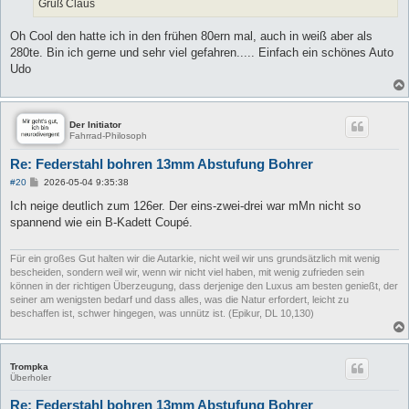
Gruß Claus
Oh Cool den hatte ich in den frühen 80ern mal, auch in weiß aber als
280te. Bin ich gerne und sehr viel gefahren..... Einfach ein schönes Auto
Udo
Der Initiator
Fahrrad-Philosoph
Re: Federstahl bohren 13mm Abstufung Bohrer
B
#20
2026-05-04 9:35:38
e
i
Ich neige deutlich zum 126er. Der eins-zwei-drei war mMn nicht so
t
spannend wie ein B-Kadett Coupé.
r
a
g
Für ein großes Gut halten wir die Autarkie, nicht weil wir uns grundsätzlich mit wenig
bescheiden, sondern weil wir, wenn wir nicht viel haben, mit wenig zufrieden sein
können in der richtigen Überzeugung, dass derjenige den Luxus am besten genießt, der
seiner am wenigsten bedarf und dass alles, was die Natur erfordert, leicht zu
beschaffen ist, schwer hingegen, was unnütz ist. (Epikur, DL 10,130)
Trompka
Überholer
Re: Federstahl bohren 13mm Abstufung Bohrer