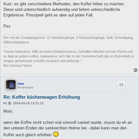
a
Kurz: es gibt verschiedene Methoden, den Koffer höher zu machen.
g
Diese sind unterschiedlich aufwendig und liefern unterschiedliche
Ergebnisse. Prinzipiell geht es aber auf jeden Fall.
Pirx
Der mit der Zweigangachse: 15 Vorwärtsgänge, 3 Rückwärtsgänge, Split, Schnellgang,
Differentialsperre
---
"Immer bedenken: Hilfe ist keine Einbahnstrasse, Geholfen-Werden ist kein Recht und
es liegt an jedem selbst, inwieweit er sich hier in der Gemeinschaft (die im Extremfall so
einiges gemeinsam schafft) involviert und einbringt."
Ein Unimog-Fahrer.
Uwe
Forenteam
Re: Koffer küchenwagen Erhöhung
B
#3
2026-04-29 13:21:22
e
i
Moin,
t
r
a
wenn der Koffer nicht schon mal sinnvoll saniert wurde, musst du eh an
g
den unteren Enden der senkrechten Holme bei - dabei kann man den
Koffer auch gleich erhöhen