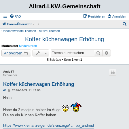
Allrad-LKW-Gemeinschaft
FAQ
Registrieren
Anmelden
S
Foren-Übersicht
Unbeantwortete Themen
Aktive Themen
u
Koffer küchenwagen Erhöhung
c
h
Moderator:
Moderatoren
e
Suche
Erweiterte 
Antworten
5 Beiträge • Seite
1
von
1
AndyST
Schrauber
Koffer küchenwagen Erhöhung
B
#1
2026-04-29 11:47:00
e
i
Hallo
t
r
a
Habe da 2 magirus halber im Auge
g
Die so ein Küchen Koffer haben
https://www.kleinanzeigen.de/s-anzeige/ ... pp_android