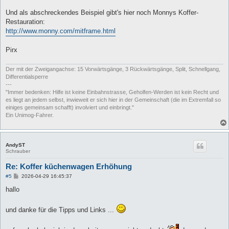
Und als abschreckendes Beispiel gibt's hier noch Monnys Koffer-
Restauration:
http://www.monny.com/mitframe.html
Pirx
Der mit der Zweigangachse: 15 Vorwärtsgänge, 3 Rückwärtsgänge, Split, Schnellgang,
Differentialsperre
---
"Immer bedenken: Hilfe ist keine Einbahnstrasse, Geholfen-Werden ist kein Recht und
es liegt an jedem selbst, inwieweit er sich hier in der Gemeinschaft (die im Extremfall so
einiges gemeinsam schafft) involviert und einbringt."
Ein Unimog-Fahrer.
AndyST
Schrauber
Re: Koffer küchenwagen Erhöhung
B
#5
2026-04-29 16:45:37
e
i
hallo
t
r
a
und danke für die Tipps und Links ...
g