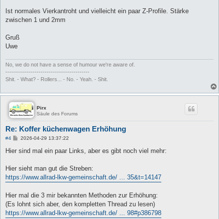
Ist normales Vierkantroht und vielleicht ein paar Z-Profile. Stärke
zwischen 1 und 2mm
Gruß
Uwe
No, we do not have a sense of humour we're aware of.
-------------------------------------------
Shit. - What? - Rollers... - No. - Yeah. - Shit.
Pirx
Säule des Forums
Re: Koffer küchenwagen Erhöhung
B
#4
2026-04-29 13:37:22
e
i
Hier sind mal ein paar Links, aber es gibt noch viel mehr:
t
r
a
Hier sieht man gut die Streben:
g
https://www.allrad-lkw-gemeinschaft.de/ ... 35&t=14147
Hier mal die 3 mir bekannten Methoden zur Erhöhung:
(Es lohnt sich aber, den kompletten Thread zu lesen)
https://www.allrad-lkw-gemeinschaft.de/ ... 98#p386798