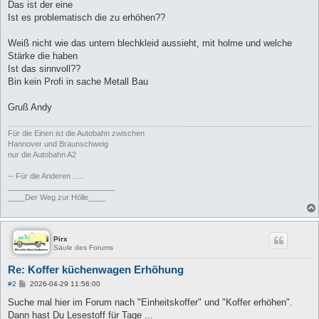
Das ist der eine
Ist es problematisch die zu erhöhen??
Weiß nicht wie das untern blechkleid aussieht, mit holme und welche
Stärke die haben
Ist das sinnvoll??
Bin kein Profi in sache Metall Bau
Gruß Andy
Für die Einen ist die Autobahn zwischen
Hannover und Braunschweig
nur die Autobahn A2
-- Für die Anderen .....
_________________________
____Der Weg zur Hölle____
Pirx
Säule des Forums
Re: Koffer küchenwagen Erhöhung
B
#2
2026-04-29 11:56:00
e
i
Suche mal hier im Forum nach "Einheitskoffer" und "Koffer erhöhen".
t
Dann hast Du Lesestoff für Tage ...
r