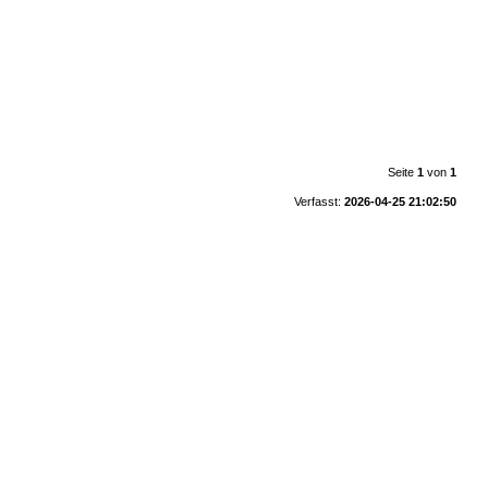
Seite
1
von
1
Verfasst:
2026-04-25 21:02:50