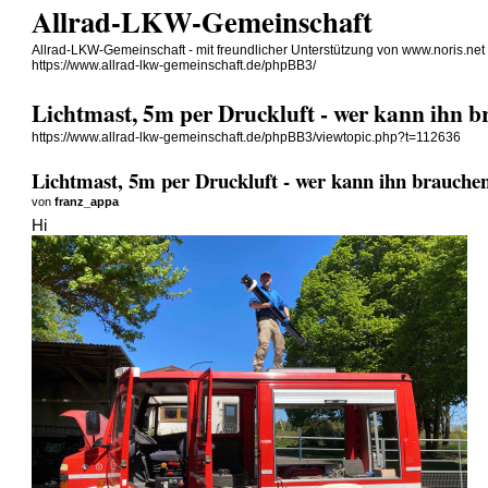
Allrad-LKW-Gemeinschaft
Allrad-LKW-Gemeinschaft - mit freundlicher Unterstützung von www.noris.net
https://www.allrad-lkw-gemeinschaft.de/phpBB3/
Lichtmast, 5m per Druckluft - wer kann ihn 
https://www.allrad-lkw-gemeinschaft.de/phpBB3/viewtopic.php?t=112636
Lichtmast, 5m per Druckluft - wer kann ihn brauche
von
franz_appa
Hi