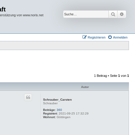
ft
Suche
Erwei
terstützung von www.noris.net
Registrieren
Anmelden
1 Beitrag • Seite
1
von
1
Autor
Schrauber_Carsten
Schrauber
Beiträge:
360
Registriert:
2021-09-25 17:32:29
Wohnort:
Göttingen