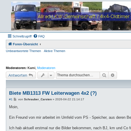
Schnellzugriff
FAQ
Foren-Übersicht
Unbeantwortete Themen
Aktive Themen
Moderatoren:
Kami
,
Moderatoren
Suche
Erweiter
Antworten
Biete MB1313 FW Leiterwagen 4x2 (?)
B
#1
von
Schrauber_Carsten
»
2026-04-22 21:14:17
e
i
Moin,
t
r
a
Ein Freund von mir arbeitet im Umfeld vom PS - Speicher, aus deren B
g
Ich hab aktuell erstmal nur die Bilder bekommen, nach BJ, km und Co fr