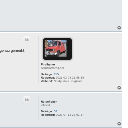
N
a
c
h
o
b
 genau gemerkt,
e
n
Firefighter
Schlammschipper
Beiträge:
455
Registriert:
2021-03-08 21:58:35
Wohnort:
Nordpfälzer Bergland
N
a
c
h
Reisefieber
o
infiziert
b
e
Beiträge:
68
Registriert:
2023-07-13 23:01:17
n
N
a