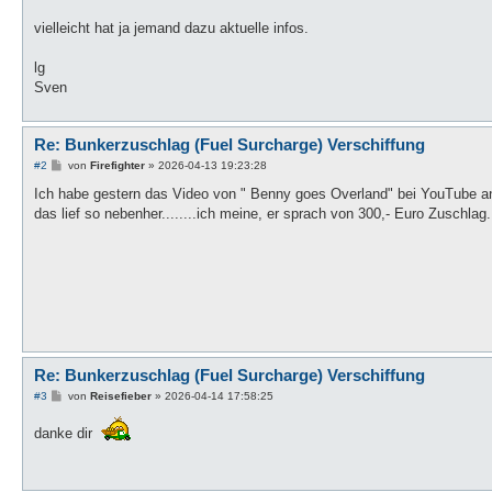
vielleicht hat ja jemand dazu aktuelle infos.
lg
Sven
Re: Bunkerzuschlag (Fuel Surcharge) Verschiffung
B
#2
von
Firefighter
»
2026-04-13 19:23:28
e
i
Ich habe gestern das Video von " Benny goes Overland" bei YouTube an
t
das lief so nebenher........ich meine, er sprach von 300,- Euro Zuschlag.
r
a
g
Re: Bunkerzuschlag (Fuel Surcharge) Verschiffung
B
#3
von
Reisefieber
»
2026-04-14 17:58:25
e
i
danke dir
t
r
a
g