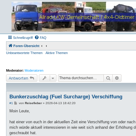
Schnellzugriff
FAQ
Foren-Übersicht
Unbeantwortete Themen
Aktive Themen
Moderator:
Moderatoren
Suche
Erweiter
Antworten
Bunkerzuschlag (Fuel Surcharge) Verschiffung
B
#1
von
Reisefieber
»
2026-04-13 18:42:20
e
i
Moin Leute,
t
r
a
hat einer von euch in der aktuellen Zeit eine Verschiffung von oder nac
g
mich würde aktuell interessieren in wie weit sich anhand der Erhöhung
geschraubt hat.