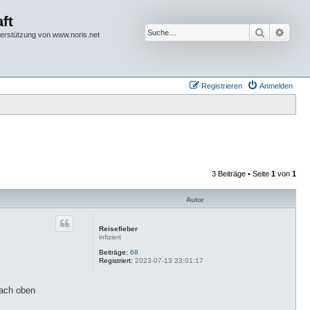
ft
Suche
Erwei
terstützung von www.noris.net
Registrieren
Anmelden
3 Beiträge • Seite
1
von
1
Autor
Reisefieber
infiziert
Beiträge:
68
Registriert:
2023-07-13 23:01:17
nach oben