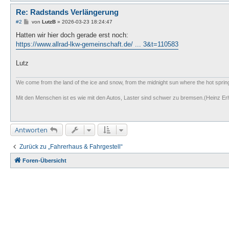
Re: Radstands Verlängerung
B
#2
von
LutzB
»
2026-03-23 18:24:47
e
i
Hatten wir hier doch gerade erst noch:
t
https://www.allrad-lkw-gemeinschaft.de/ ... 3&t=110583
r
a
g
Lutz
We come from the land of the ice and snow, from the midnight sun where the hot spri
Mit den Menschen ist es wie mit den Autos, Laster sind schwer zu bremsen.(Heinz Er
Antworten
Zurück zu „Fahrerhaus & Fahrgestell“
Foren-Übersicht