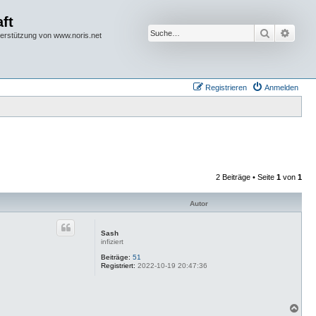
ft
Suche
Erwei
terstützung von www.noris.net
Registrieren
Anmelden
2 Beiträge • Seite
1
von
1
Autor
Sash
infiziert
Beiträge:
51
Registriert:
2022-10-19 20:47:36
N