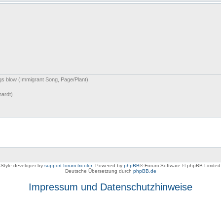
ngs blow (Immigrant Song, Page/Plant)
hardt)
Style developer by
support forum tricolor
,
Powered by
phpBB
® Forum Software © phpBB Limited
Deutsche Übersetzung durch
phpBB.de
Impressum und Datenschutzhinweise