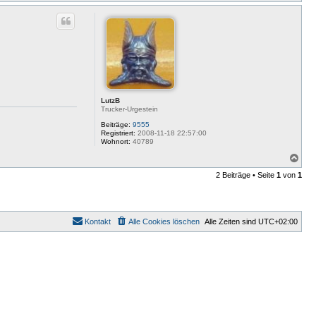
a
c
h
o
b
e
n
LutzB
Trucker-Urgestein
Beiträge:
9555
Registriert:
2008-11-18 22:57:00
Wohnort:
40789
N
a
2 Beiträge • Seite
1
von
1
c
h
o
b
e
Kontakt
Alle Cookies löschen
Alle Zeiten sind
UTC+02:00
n