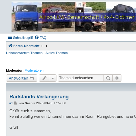
Schnellzugriff
FAQ
Foren-Übersicht
Unbeantwortete Themen
Aktive Themen
Moderator:
Moderatoren
Suche
Erweiter
Antworten
Radstands Verlängerung
B
#1
von
Sash
»
2026-03-23 17:59:08
e
i
Grüßt euch zusammen,
t
kennt zufällig wer ein Unternehmen das im Raum Ruhrgebiet und nahe
r
a
g
Gruß