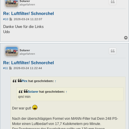
Solarer
abgefahren
Re: Luftfilter/ Schnorchel
B
#10
2026-03-24 11:22:07
e
i
Danke Uwe für die Links
t
Udo
r
a
g
Solarer
abgefahren
Re: Luftfilter/ Schnorchel
B
#11
2026-03-24 11:22:44
e
i
t
Pirx
hat geschrieben:
↑
r
a
g
Solarer
hat geschrieben:
↑
qm/ min
Der war gut!
Nach der überschlägigen Formel von MANN-Filter hat Dein 248 PS-
Motor einen Luftbedarf von 17,7 Kubikmetern pro Minute.