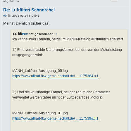
abgefahren
Re: Luftfilter/ Schnorchel
B
#9
2026-03-24 8:04:41
e
i
Meinst ziemlich sicher das.
t
r
a
Pirx
hat geschrieben:
↑
g
Ich kenne zwei Formeln, beide im MANN-Katalog ausführlich erläutert.
1.) Eine vereinfachte Näherungsformel, bei der von der Motorleistung
ausgegangen wird:
MANN_Luftfilter-Auslegung_00.jpg
https://www.allrad-lkw-gemeinschaft.de/ ... 117538&t=1
2.) Und die vollständige Formel, bei der zahlreiche Parameter
verwendet werden (aber nicht der Luftbedarf des Motors):
MANN_Luftfilter-Auslegung_01.jpg
https://www.allrad-lkw-gemeinschaft.de/ ... 117539&t=1