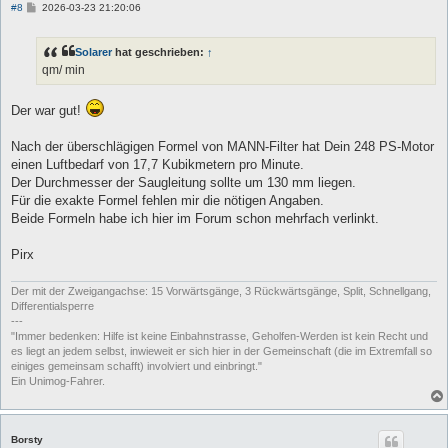
B
#8
2026-03-23 21:20:06
e
i
t
Solarer
hat geschrieben:
↑
r
a
qm/ min
g
Der war gut!
Nach der überschlägigen Formel von MANN-Filter hat Dein 248 PS-Motor
einen Luftbedarf von 17,7 Kubikmetern pro Minute.
Der Durchmesser der Saugleitung sollte um 130 mm liegen.
Für die exakte Formel fehlen mir die nötigen Angaben.
Beide Formeln habe ich hier im Forum schon mehrfach verlinkt.
Pirx
Der mit der Zweigangachse: 15 Vorwärtsgänge, 3 Rückwärtsgänge, Split, Schnellgang,
Differentialsperre
---
"Immer bedenken: Hilfe ist keine Einbahnstrasse, Geholfen-Werden ist kein Recht und
es liegt an jedem selbst, inwieweit er sich hier in der Gemeinschaft (die im Extremfall so
einiges gemeinsam schafft) involviert und einbringt."
Ein Unimog-Fahrer.
Borsty