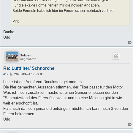
Der Durchmesser der Saugleitung sollte um 130 mm liegen.
Für die exakte Formel fehlen mir die nötigen Angaben.
Beide Formeln habe ich hier im Forum schon mehrfach verlinkt.
Pirx
Danke.
Udo
Solarer
abgefahren
Re: Luftfilter/ Schnorchel
B
#12
2026-03-24 17:29:03
e
i
heute ist der Anruf von Donaldson gekommen.
t
Die hier gemachten Aussagen stimmen, der Filter passt für den Motor.
r
a
Was ich noch zusätzlich mache ist einen Sensor einbauen der den
g
"Schmutzstand des Flters überwacht und so eine Meldung gibt in wie
weit er erschöpft ist...
Falls sich da noch jemand dranhängen möchte, ich kann noch 3 von den
Filtern bekommen.
Udo