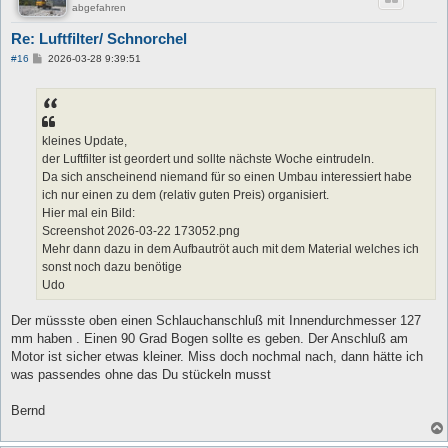
abgefahren
Re: Luftfilter/ Schnorchel
B
#16
2026-03-28 9:39:51
e
i
t
r
a
g
kleines Update,
der Luftfilter ist geordert und sollte nächste Woche eintrudeln.
Da sich anscheinend niemand für so einen Umbau interessiert habe
ich nur einen zu dem (relativ guten Preis) organisiert.
Hier mal ein Bild:
Screenshot 2026-03-22 173052.png
Mehr dann dazu in dem Aufbautröt auch mit dem Material welches ich
sonst noch dazu benötige
Udo
Der müssste oben einen Schlauchanschluß mit Innendurchmesser 127
mm haben . Einen 90 Grad Bogen sollte es geben. Der Anschluß am
Motor ist sicher etwas kleiner. Miss doch nochmal nach, dann hätte ich
was passendes ohne das Du stückeln musst
Bernd