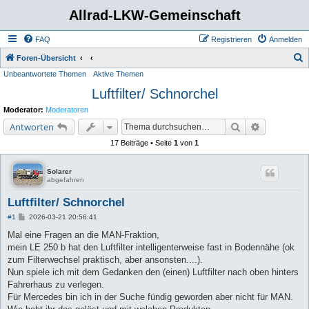
Allrad-LKW-Gemeinschaft
FAQ
Registrieren
Anmelden
S
Foren-Übersicht
Unbeantwortete Themen
Aktive Themen
u
Luftfilter/ Schnorchel
c
h
Moderator:
Moderatoren
e
Suche
Erweiterte 
Antworten
17 Beiträge • Seite
1
von
1
Solarer
abgefahren
Luftfilter/ Schnorchel
B
#1
2026-03-21 20:56:41
e
i
Mal eine Fragen an die MAN-Fraktion,
t
mein LE 250 b hat den Luftfilter intelligenterweise fast in Bodennähe (ok
r
a
zum Filterwechsel praktisch, aber ansonsten....).
g
Nun spiele ich mit dem Gedanken den (einen) Luftfilter nach oben hinters
Fahrerhaus zu verlegen.
Für Mercedes bin ich in der Suche fündig geworden aber nicht für MAN.