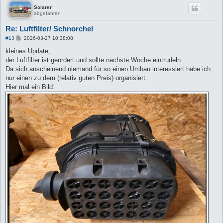
Solarer
abgefahren
Re: Luftfilter/ Schnorchel
B
#13
2026-03-27 10:38:08
e
i
kleines Update,
t
der Luftfilter ist geordert und sollte nächste Woche eintrudeln.
r
a
Da sich anscheinend niemand für so einen Umbau interessiert habe ich
g
nur einen zu dem (relativ guten Preis) organisiert.
Hier mal ein Bild: