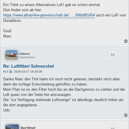
Ein Trööt zu einem Alternativen LuFi gab es schon einmal.
Dort findet sich ab hier:
https://www.allrad-lkw-gemeinschaft.de/ ... 30#p981454
auch ein LuFi von
Donaldson.
Gruß
Marc
Solarer
abgefahren
Re: Luftfilter/ Schnorchel
B
#15
2026-03-27 19:30:38
e
i
Danke Marc den Tröt hatte ich noch nicht gelesen, bestärkt mich aber
t
darin die richtige Entscheidung getroffen zu haben.
r
a
Mein Plan ist es den Filter hoch bis an die Dachgrenze zu ziehen und die
g
Luft quasi von der Seite her anzusaugen.
Die "zur Verfügung stehende Luftmenge" ist allerdings deutlich höher als
die dort angegebene.
Udo
Bad Metall