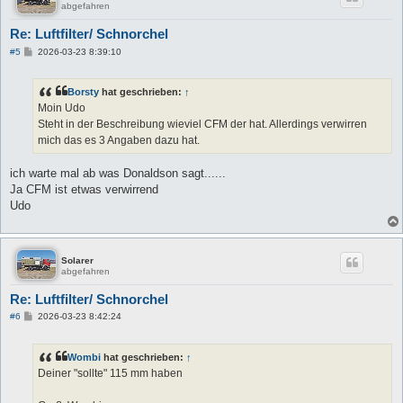
abgefahren
Re: Luftfilter/ Schnorchel
B
#5
2026-03-23 8:39:10
e
i
t
Borsty
hat geschrieben:
↑
r
a
Moin Udo
g
Steht in der Beschreibung wieviel CFM der hat. Allerdings verwirren
mich das es 3 Angaben dazu hat.
ich warte mal ab was Donaldson sagt......
Ja CFM ist etwas verwirrend
Udo
Solarer
abgefahren
Re: Luftfilter/ Schnorchel
B
#6
2026-03-23 8:42:24
e
i
t
Wombi
hat geschrieben:
↑
r
a
Deiner "sollte" 115 mm haben
g