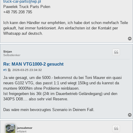
truck-car-parts@wp.pl
Pawelek Truck Parts Polen
+48 795 208 795
Ich kann den Händler nur empfehlen, ich habe dort schon mehrfach Teile
gekauft, hat immer funktioniert. Am einfachsten ist der Kontakt per
Whatsapp auf deutsch.
Sirjan
Selbstlenker
Re: MAN VTG1000-2 gesucht
B
#5
2026-03-25 23:34:32
e
i
Ja wie gesagt, um die 5000.- bekommst du bei Toni Maurer ein quasi
t
neues G102 VTG, das passt 1:1 und wiegt 150kg und du kannst da
r
a
muntere 9000Nm ohne Probleme reinblasen.
g
Ist freigegeben bis 36t (24t im Dauerbetrieb Geländegang) und den
340PS D08.... also sehr viel Reserve.
Das wäre mein bevorzugtes Szenario in Deinem Fall.
jansabmor
infiziert