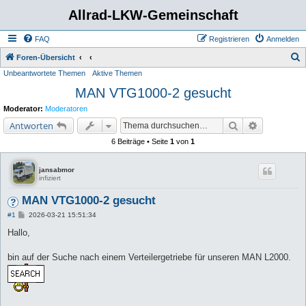
Allrad-LKW-Gemeinschaft
FAQ
Registrieren
Anmelden
S
Foren-Übersicht
Unbeantwortete Themen
Aktive Themen
u
MAN VTG1000-2 gesucht
c
h
Moderator:
Moderatoren
e
Suche
Erweiterte 
Antworten
6 Beiträge • Seite
1
von
1
jansabmor
infiziert
MAN VTG1000-2 gesucht
B
#1
2026-03-21 15:51:34
e
i
Hallo,
t
r
a
bin auf der Suche nach einem Verteilergetriebe für unseren MAN L2000.
g