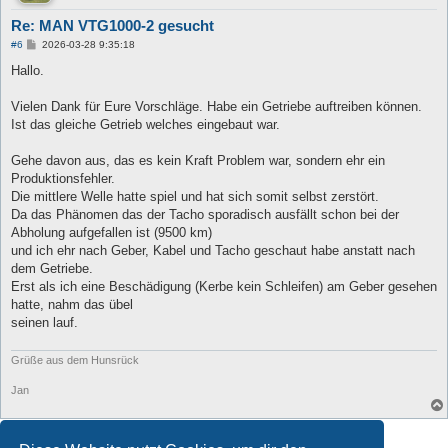
Re: MAN VTG1000-2 gesucht
B
#6
2026-03-28 9:35:18
e
i
Hallo.
t
r
a
Vielen Dank für Eure Vorschläge. Habe ein Getriebe auftreiben können.
g
Ist das gleiche Getrieb welches eingebaut war.
Gehe davon aus, das es kein Kraft Problem war, sondern ehr ein
Produktionsfehler.
Die mittlere Welle hatte spiel und hat sich somit selbst zerstört.
Da das Phänomen das der Tacho sporadisch ausfällt schon bei der
Abholung aufgefallen ist (9500 km)
und ich ehr nach Geber, Kabel und Tacho geschaut habe anstatt nach
dem Getriebe.
Erst als ich eine Beschädigung (Kerbe kein Schleifen) am Geber gesehen
hatte, nahm das übel
seinen lauf.
Grüße aus dem Hunsrück
Jan
Antworten