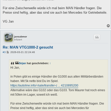
Für eine Zwischenwelle würde ich mal beim MAN Händler fragen. Die
Preise sind heftig, aber das sind sie auch bei Mercedes für Getriebeteile.
VG Jan
jansabmor
infiziert
Re: MAN VTG1000-2 gesucht
B
#3
2026-03-21 22:24:46
e
i
t
Sirjan
hat geschrieben:
↑
r
a
Hi Jan,
g
in Polen gibt es einige Händler die G1000 aus alten Militärbeständen
haben. Mit 5k netto bist Du im Spiel.
https://autoline.info/-/sale/transfer-c ... 4210895200
Alternative wäre das G102 oder das G103. Toni Maurer hat noch eines
mit 50km im Lager, soweit ich weiß.
Für eine Zwischenwelle würde ich mal beim MAN Händler fragen. Die
Preise sind heftig, aber das sind sie auch bei Mercedes für