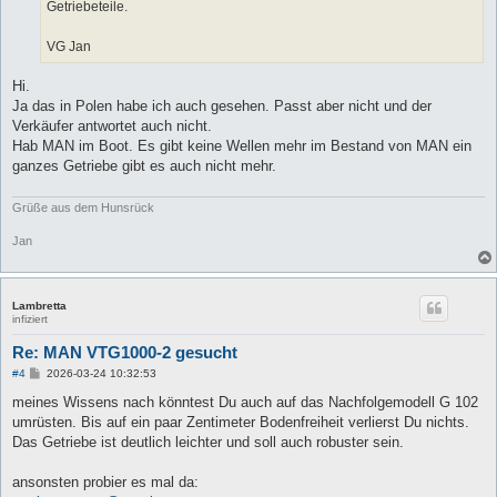
Getriebeteile.
VG Jan
Hi.
Ja das in Polen habe ich auch gesehen. Passt aber nicht und der
Verkäufer antwortet auch nicht.
Hab MAN im Boot. Es gibt keine Wellen mehr im Bestand von MAN ein
ganzes Getriebe gibt es auch nicht mehr.
Grüße aus dem Hunsrück
Jan
Lambretta
infiziert
Re: MAN VTG1000-2 gesucht
B
#4
2026-03-24 10:32:53
e
i
meines Wissens nach könntest Du auch auf das Nachfolgemodell G 102
t
umrüsten. Bis auf ein paar Zentimeter Bodenfreiheit verlierst Du nichts.
r
a
Das Getriebe ist deutlich leichter und soll auch robuster sein.
g
ansonsten probier es mal da: