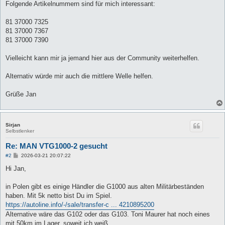
Folgende Artikelnummern sind für mich interessant:
81 37000 7325
81 37000 7367
81 37000 7390
Vielleicht kann mir ja jemand hier aus der Community weiterhelfen.
Alternativ würde mir auch die mittlere Welle helfen.
Grüße Jan
Sirjan
Selbstlenker
Re: MAN VTG1000-2 gesucht
B
#2
2026-03-21 20:07:22
e
i
Hi Jan,
t
r
a
in Polen gibt es einige Händler die G1000 aus alten Militärbeständen
g
haben. Mit 5k netto bist Du im Spiel.
https://autoline.info/-/sale/transfer-c ... 4210895200
Alternative wäre das G102 oder das G103. Toni Maurer hat noch eines
mit 50km im Lager, soweit ich weiß.