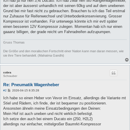
Ich hab ja nur nen 3,4t Ducato. Ich hab zwar nen 5to Rangierwagenheber,
der ist aber äusserst unhandlich mit seinen 60kg und auf dem unebenen
Grund bei mir fast nicht zu gebrauchen. Brauchen tu ich das Teil erstmal
nur Zuhause für Reifenwechsel und Unterbodenkonservierung. Grosser
Kompressor ist vorhanden. Für unterwegs könnte ich mir evtl später
einen besseren 12V Kompressor zulegen. Momentan hab ich nur einen
gaaanz billigen, der grade reicht um Fahrradreifen aufzupumpen.
Gruss Thomas
Die Größe und den moralischen Fortschritt einer Nation kann man daran messen, wie
sie ihre Tiere behandelt. (Mahatma Gandhi)
cobra
Schrauber
Re: Pneumatik Wagenheber
B
#2
2026-04-15 8:35:28
e
i
Ich habe so einen Heber von Vevor im Einsatz, allerdings die Variante mt
t
Stiel und Rädern, ich finde, der ist bequemer zu positionieren.
r
a
Ansonsten ähneln meine Einsatzbedingungen den Deinen:
g
Mein Hof ist auch uneben und nicht wirklich befestigt.
Ich setze den auch bei einem Ducato ein (250, H2L2)
allerdings nur einfacher, mittelgroßer Baumrkt-Kompressor