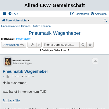
Allrad-LKW-Gemeinschaft
FAQ
Registrieren
Anmelden
S
Foren-Übersicht
Unbeantwortete Themen
Aktive Themen
u
Pneumatik Wagenheber
c
h
Moderator:
Moderatoren
e
Suche
Erweiterte 
Antworten
2 Beiträge • Seite
1
von
1
Hundefreund01
Schlammschipper
Pneumatik Wagenheber
B
#1
2026-03-18 20:07:47
e
i
Hallo zusammen,
t
r
a
was haltet ihr von so nem Teil?
g
Air Jack 3to