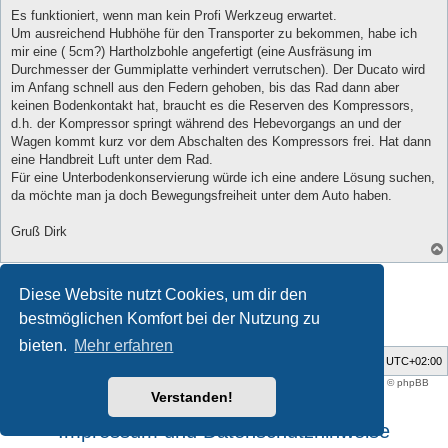
Es funktioniert, wenn man kein Profi Werkzeug erwartet.
Um ausreichend Hubhöhe für den Transporter zu bekommen, habe ich
mir eine ( 5cm?) Hartholzbohle angefertigt (eine Ausfräsung im
Durchmesser der Gummiplatte verhindert verrutschen). Der Ducato wird
im Anfang schnell aus den Federn gehoben, bis das Rad dann aber
keinen Bodenkontakt hat, braucht es die Reserven des Kompressors,
d.h. der Kompressor springt während des Hebevorgangs an und der
Wagen kommt kurz vor dem Abschalten des Kompressors frei. Hat dann
eine Handbreit Luft unter dem Rad.
Für eine Unterbodenkonservierung würde ich eine andere Lösung suchen,
da möchte man ja doch Bewegungsfreiheit unter dem Auto haben.
Gruß Dirk
Antworten
Diese Website nutzt Cookies, um dir den
2 Beiträge • Seite
1
von
1
bestmöglichen Komfort bei der Nutzung zu
bieten.
Mehr erfahren
Foren-Übersicht
Alle Zeiten sind
UTC+02:00
Style developer by
support forum tricolor
,
Powered by
phpBB
® Forum Software © phpBB
Limited
Verstanden!
Deutsche Übersetzung durch
phpBB.de
Impressum und Datenschutzhinweise