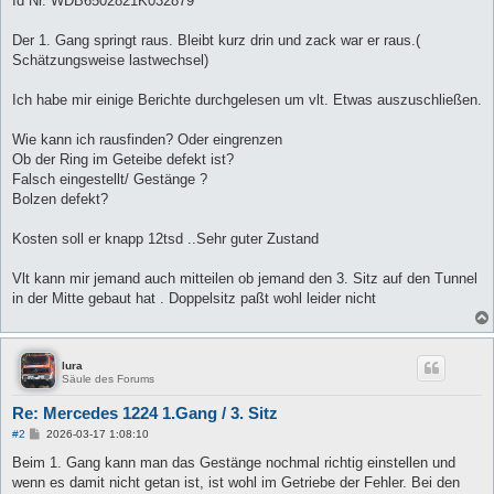
Id Nr. WDB6502821K032879
Der 1. Gang springt raus. Bleibt kurz drin und zack war er raus.(
Schätzungsweise lastwechsel)
Ich habe mir einige Berichte durchgelesen um vlt. Etwas auszuschließen.
Wie kann ich rausfinden? Oder eingrenzen
Ob der Ring im Geteibe defekt ist?
Falsch eingestellt/ Gestänge ?
Bolzen defekt?
Kosten soll er knapp 12tsd ..Sehr guter Zustand
Vlt kann mir jemand auch mitteilen ob jemand den 3. Sitz auf den Tunnel
in der Mitte gebaut hat . Doppelsitz paßt wohl leider nicht
lura
Säule des Forums
Re: Mercedes 1224 1.Gang / 3. Sitz
B
#2
2026-03-17 1:08:10
e
i
Beim 1. Gang kann man das Gestänge nochmal richtig einstellen und
t
wenn es damit nicht getan ist, ist wohl im Getriebe der Fehler. Bei den
r