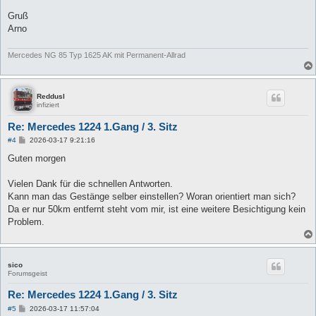
Gruß
Arno
Mercedes NG 85 Typ 1625 AK mit Permanent-Allrad
Reddusl
infiziert
Re: Mercedes 1224 1.Gang / 3. Sitz
B
#4
2026-03-17 9:21:16
e
i
Guten morgen
t
r
a
Vielen Dank für die schnellen Antworten.
g
Kann man das Gestänge selber einstellen? Woran orientiert man sich?
Da er nur 50km entfernt steht vom mir, ist eine weitere Besichtigung kein
Problem.
sico
Forumsgeist
Re: Mercedes 1224 1.Gang / 3. Sitz
B
#5
2026-03-17 11:57:04