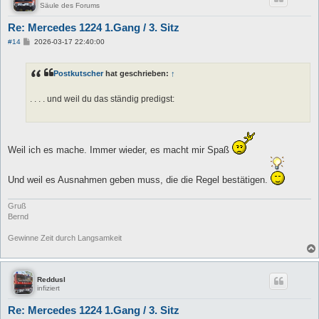
Säule des Forums
Re: Mercedes 1224 1.Gang / 3. Sitz
B
#14
2026-03-17 22:40:00
e
i
t
Postkutscher
hat geschrieben:
↑
r
a
g
. . . . und weil du das ständig predigst:
Weil ich es mache. Immer wieder, es macht mir Spaß
Und weil es Ausnahmen geben muss, die die Regel bestätigen.
Gruß
Bernd
Gewinne Zeit durch Langsamkeit
Reddusl
infiziert
Re: Mercedes 1224 1.Gang / 3. Sitz