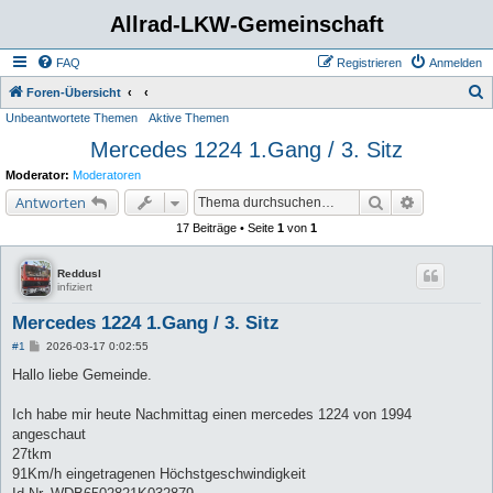
Allrad-LKW-Gemeinschaft
FAQ
Registrieren
Anmelden
S
Foren-Übersicht
Unbeantwortete Themen
Aktive Themen
u
Mercedes 1224 1.Gang / 3. Sitz
c
h
Moderator:
Moderatoren
e
Suche
Erweiterte 
Antworten
17 Beiträge • Seite
1
von
1
Reddusl
infiziert
Mercedes 1224 1.Gang / 3. Sitz
B
#1
2026-03-17 0:02:55
e
i
Hallo liebe Gemeinde.
t
r
a
Ich habe mir heute Nachmittag einen mercedes 1224 von 1994
g
angeschaut
27tkm
91Km/h eingetragenen Höchstgeschwindigkeit