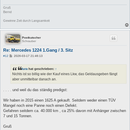
a
g
Gruß
Bernd
Gewinne Zeit durch Langsamkeit
Postkutscher
Schrauber
Re: Mercedes 1224 1.Gang / 3. Sitz
B
#12
2026-03-17 21:46:13
e
i
t
lura
hat geschrieben:
↑
r
a
Nichts ist so billig wie der Kauf eines Lkw, das Geldausgeben fängt
g
aber unmittelbar danach an.
. . . . und weil du das ständig predigst:
Wir haben in 2015 einen 1625 A gekauft. Seitdem weder einen TÜV
Mangel noch eine Panne noch einen Defekt.
Gefahren seitdem ca. 40.000 km , ca 25% davon mit Anhänger zwischen
7 und 15 Tonnen.
Gruß