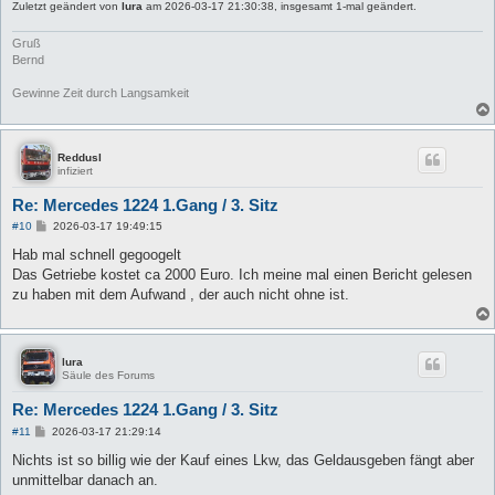
Zuletzt geändert von
lura
am 2026-03-17 21:30:38, insgesamt 1-mal geändert.
Gruß
Bernd
Gewinne Zeit durch Langsamkeit
Reddusl
infiziert
Re: Mercedes 1224 1.Gang / 3. Sitz
B
#10
2026-03-17 19:49:15
e
i
Hab mal schnell gegoogelt
t
Das Getriebe kostet ca 2000 Euro. Ich meine mal einen Bericht gelesen
r
a
zu haben mit dem Aufwand , der auch nicht ohne ist.
g
lura
Säule des Forums
Re: Mercedes 1224 1.Gang / 3. Sitz
B
#11
2026-03-17 21:29:14
e
i
Nichts ist so billig wie der Kauf eines Lkw, das Geldausgeben fängt aber
t
unmittelbar danach an.
r