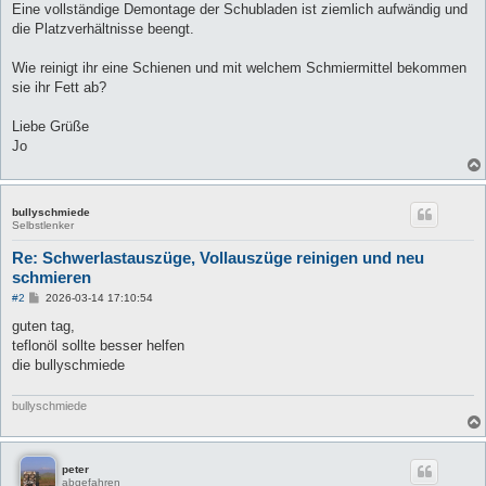
Eine vollständige Demontage der Schubladen ist ziemlich aufwändig und
die Platzverhältnisse beengt.
Wie reinigt ihr eine Schienen und mit welchem Schmiermittel bekommen
sie ihr Fett ab?
Liebe Grüße
Jo
bullyschmiede
Selbstlenker
Re: Schwerlastauszüge, Vollauszüge reinigen und neu
schmieren
B
#2
2026-03-14 17:10:54
e
i
guten tag,
t
teflonöl sollte besser helfen
r
a
die bullyschmiede
g
bullyschmiede
peter
abgefahren