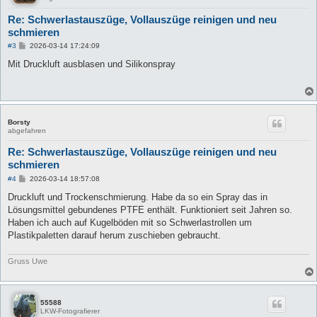
Re: Schwerlastauszüge, Vollauszüge reinigen und neu
schmieren
B
#3
2026-03-14 17:24:09
e
i
Mit Druckluft ausblasen und Silikonspray
t
r
a
g
Borsty
abgefahren
Re: Schwerlastauszüge, Vollauszüge reinigen und neu
schmieren
B
#4
2026-03-14 18:57:08
e
i
Druckluft und Trockenschmierung. Habe da so ein Spray das in
t
Lösungsmittel gebundenes PTFE enthält. Funktioniert seit Jahren so.
r
a
Haben ich auch auf Kugelböden mit so Schwerlastrollen um
g
Plastikpaletten darauf herum zuschieben gebraucht.
Gruss Uwe
55588
LKW-Fotografierer