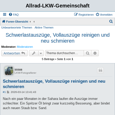
Allrad-LKW-Gemeinschaft
FAQ
Registrieren
Anmelden
S
Foren-Übersicht
Unbeantwortete Themen
Aktive Themen
u
Schwerlastauszüge, Vollauszüge reinigen und
c
neu schmieren
h
e
Moderator:
Moderatoren
Suche
Erweiterte 
Antworten
5 Beiträge • Seite
1
von
1
55588
LKW-Fotografierer
Schwerlastauszüge, Vollauszüge reinigen und neu
schmieren
B
#1
2026-03-14 13:41:43
e
i
Nach ein paar Monaten in der Sahara laufen die Auszüge immer
t
schlechter. Ein Spritzer Öl bringt zwar kurzzeitig Besserung, aber bindet
r
a
auch neuen Staub bzw. Sand.
g