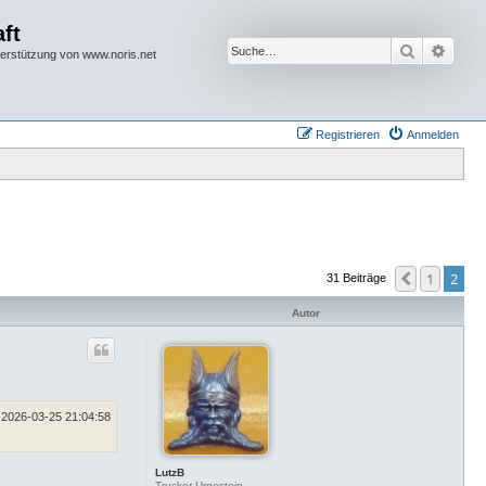
ft
Suche
Erwei
terstützung von www.noris.net
Registrieren
Anmelden
1
2
Vorherige
31 Beiträge
Autor
2026-03-25 21:04:58
LutzB
Trucker-Urgestein