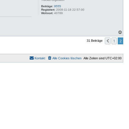
Beiträge:
9555
Registriert:
2008-11-18 22:57:00
Wohnort:
40789
N
a
c
1
2
Vorherige
31 Beiträge
h
o
b
e
Kontakt
Alle Cookies löschen
Alle Zeiten sind
UTC+02:00
n