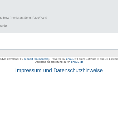
ngs blow (Immigrant Song, Page/Plant)
hardt)
Style developer by
support forum tricolor
,
Powered by
phpBB
® Forum Software © phpBB Limited
Deutsche Übersetzung durch
phpBB.de
Impressum und Datenschutzhinweise