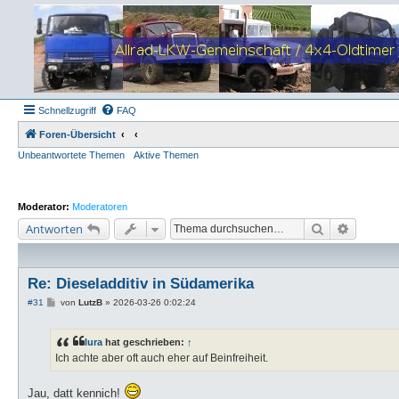
Schnellzugriff
FAQ
Foren-Übersicht
Unbeantwortete Themen
Aktive Themen
Moderator:
Moderatoren
Suche
Erweiter
Antworten
Re: Dieseladditiv in Südamerika
B
#31
von
LutzB
»
2026-03-26 0:02:24
e
i
t
lura
hat geschrieben:
↑
r
a
Ich achte aber oft auch eher auf Beinfreiheit.
g
Jau, datt kennich!