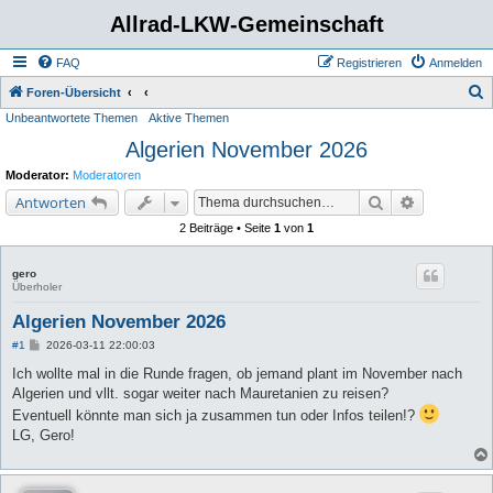
Allrad-LKW-Gemeinschaft
FAQ
Registrieren
Anmelden
S
Foren-Übersicht
Unbeantwortete Themen
Aktive Themen
u
Algerien November 2026
c
h
Moderator:
Moderatoren
e
Suche
Erweiterte 
Antworten
2 Beiträge • Seite
1
von
1
gero
Überholer
Algerien November 2026
B
#1
2026-03-11 22:00:03
e
i
Ich wollte mal in die Runde fragen, ob jemand plant im November nach
t
Algerien und vllt. sogar weiter nach Mauretanien zu reisen?
r
a
Eventuell könnte man sich ja zusammen tun oder Infos teilen!?
g
LG, Gero!