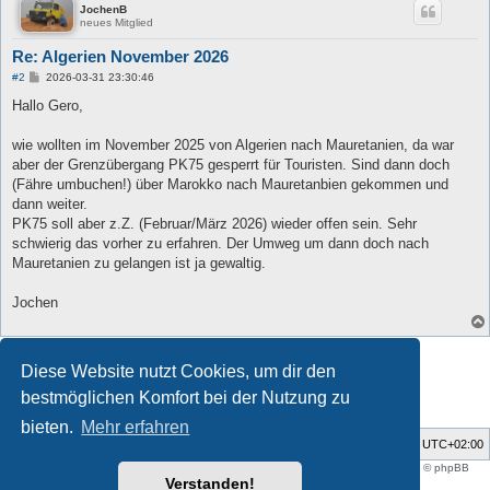
JochenB
neues Mitglied
Re: Algerien November 2026
B
#2
2026-03-31 23:30:46
e
i
Hallo Gero,
t
r
a
wie wollten im November 2025 von Algerien nach Mauretanien, da war
g
aber der Grenzübergang PK75 gesperrt für Touristen. Sind dann doch
(Fähre umbuchen!) über Marokko nach Mauretanbien gekommen und
dann weiter.
PK75 soll aber z.Z. (Februar/März 2026) wieder offen sein. Sehr
schwierig das vorher zu erfahren. Der Umweg um dann doch nach
Mauretanien zu gelangen ist ja gewaltig.
Jochen
Antworten
Diese Website nutzt Cookies, um dir den
2 Beiträge • Seite
1
von
1
bestmöglichen Komfort bei der Nutzung zu
bieten.
Mehr erfahren
Foren-Übersicht
Alle Zeiten sind
UTC+02:00
Style developer by
support forum tricolor
,
Powered by
phpBB
® Forum Software © phpBB
Limited
Verstanden!