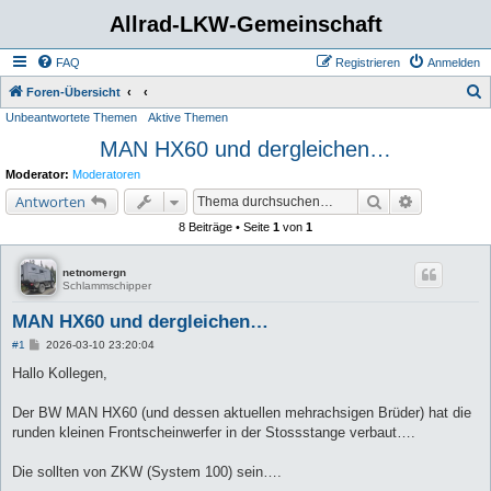
Allrad-LKW-Gemeinschaft
FAQ
Registrieren
Anmelden
S
Foren-Übersicht
Unbeantwortete Themen
Aktive Themen
u
MAN HX60 und dergleichen…
c
h
Moderator:
Moderatoren
e
Suche
Erweiterte 
Antworten
8 Beiträge • Seite
1
von
1
netnomergn
Schlammschipper
MAN HX60 und dergleichen…
B
#1
2026-03-10 23:20:04
e
i
Hallo Kollegen,
t
r
a
Der BW MAN HX60 (und dessen aktuellen mehrachsigen Brüder) hat die
g
runden kleinen Frontscheinwerfer in der Stossstange verbaut….
Die sollten von ZKW (System 100) sein….