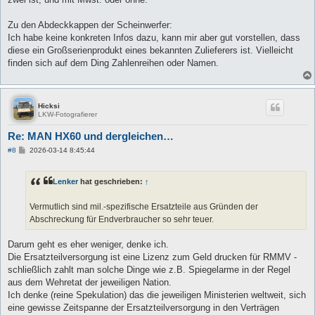
Zu den Abdeckkappen der Scheinwerfer:
Ich habe keine konkreten Infos dazu, kann mir aber gut vorstellen, dass
diese ein Großserienprodukt eines bekannten Zulieferers ist. Vielleicht
finden sich auf dem Ding Zahlenreihen oder Namen.
Hicksi
LKW-Fotografierer
Re: MAN HX60 und dergleichen…
B
#8
2026-03-14 8:45:44
e
i
t
Lenker
hat geschrieben:
↑
r
a
g
Vermutlich sind mil.-spezifische Ersatzteile aus Gründen der
Abschreckung für Endverbraucher so sehr teuer.
Darum geht es eher weniger, denke ich.
Die Ersatzteilversorgung ist eine Lizenz zum Geld drucken für RMMV -
schließlich zahlt man solche Dinge wie z.B. Spiegelarme in der Regel
aus dem Wehretat der jeweiligen Nation.
Ich denke (reine Spekulation) das die jeweiligen Ministerien weltweit, sich
eine gewisse Zeitspanne der Ersatzteilversorgung in den Verträgen