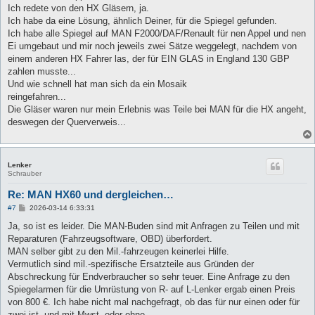
Ich redete von den HX Gläsern, ja.
Ich habe da eine Lösung, ähnlich Deiner, für die Spiegel gefunden.
Ich habe alle Spiegel auf MAN F2000/DAF/Renault für nen Appel und nen
Ei umgebaut und mir noch jeweils zwei Sätze weggelegt, nachdem von
einem anderen HX Fahrer las, der für EIN GLAS in England 130 GBP
zahlen musste...
Und wie schnell hat man sich da ein Mosaik
reingefahren...
Die Gläser waren nur mein Erlebnis was Teile bei MAN für die HX angeht,
deswegen der Querverweis...
Lenker
Schrauber
Re: MAN HX60 und dergleichen…
B
#7
2026-03-14 6:33:31
e
i
Ja, so ist es leider. Die MAN-Buden sind mit Anfragen zu Teilen und mit
t
Reparaturen (Fahrzeugsoftware, OBD) überfordert.
r
a
MAN selber gibt zu den Mil.-fahrzeugen keinerlei Hilfe.
g
Vermutlich sind mil.-spezifische Ersatzteile aus Gründen der
Abschreckung für Endverbraucher so sehr teuer. Eine Anfrage zu den
Spiegelarmen für die Umrüstung von R- auf L-Lenker ergab einen Preis
von 800 €. Ich habe nicht mal nachgefragt, ob das für nur einen oder für
zwei ist, und mit Mwst. oder ohne.