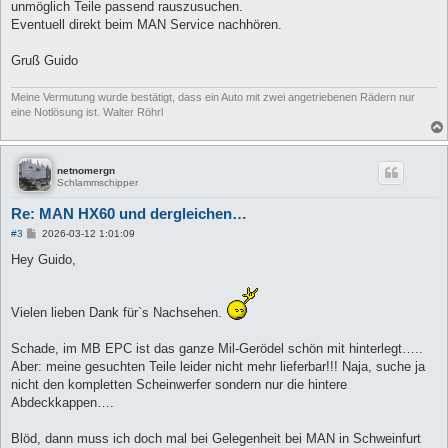
unmöglich Teile passend rauszusuchen.
Eventuell direkt beim MAN Service nachhören.
Gruß Guido
Meine Vermutung wurde bestätigt, dass ein Auto mit zwei angetriebenen Rädern nur
eine Notlösung ist. Walter Röhrl
netnomergn
Schlammschipper
Re: MAN HX60 und dergleichen…
B
#3
2026-03-12 1:01:09
e
i
Hey Guido,
t
r
a
g
Vielen lieben Dank für`s Nachsehen.
Schade, im MB EPC ist das ganze Mil-Gerödel schön mit hinterlegt…..
Aber: meine gesuchten Teile leider nicht mehr lieferbar!!! Naja, suche ja
nicht den kompletten Scheinwerfer sondern nur die hintere
Abdeckkappen….
Blöd, dann muss ich doch mal bei Gelegenheit bei MAN in Schweinfurt