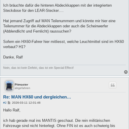
Ich bräuchte dafür die hinteren Abdeckkappen mit der integrierten
Steckdose für den LEAR-Stecker….
Hat jemand Zugriff auf MAN Teilenummern und könnte mir hier eine
Teilenummer für die Abdeckkappen oder auch die Scheinwerfer
(Abblendlicht und Fernlicht) raussuchen?
Sofern ein HX60-Fahrer hier mitliesst, welche Leuchtmittel sind im HX60
verbaut? H1?
Danke, Ralf
Nein, das ist kein Defekt, das ist ein Special Effect!
Pitmaster
abgefahren
Re: MAN HX60 und dergleichen…
B
#2
2026-03-11 12:01:46
e
i
Hallo Ralf,
t
r
a
ich hab gerade mal ins MANTIS geschaut. Die rein militärischen
g
Fahrzeuge sind nicht hinterlegt. Ohne FIN ist es auch schwierig bis