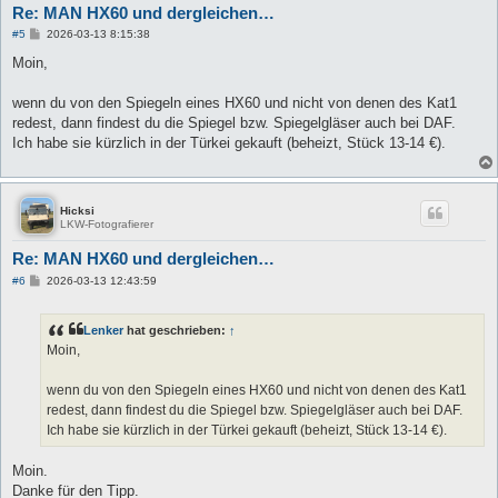
Re: MAN HX60 und dergleichen…
B
#5
2026-03-13 8:15:38
e
i
Moin,
t
r
a
wenn du von den Spiegeln eines HX60 und nicht von denen des Kat1
g
redest, dann findest du die Spiegel bzw. Spiegelgläser auch bei DAF.
Ich habe sie kürzlich in der Türkei gekauft (beheizt, Stück 13-14 €).
Hicksi
LKW-Fotografierer
Re: MAN HX60 und dergleichen…
B
#6
2026-03-13 12:43:59
e
i
t
Lenker
hat geschrieben:
↑
r
a
Moin,
g
wenn du von den Spiegeln eines HX60 und nicht von denen des Kat1
redest, dann findest du die Spiegel bzw. Spiegelgläser auch bei DAF.
Ich habe sie kürzlich in der Türkei gekauft (beheizt, Stück 13-14 €).
Moin.
Danke für den Tipp.