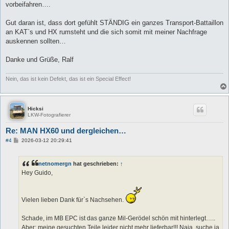
vorbeifahren….
Gut daran ist, dass dort gefühlt STÄNDIG ein ganzes Transport-Battaillon
an KAT`s und HX rumsteht und die sich somit mit meiner Nachfrage
auskennen sollten…
Danke und Grüße, Ralf
Nein, das ist kein Defekt, das ist ein Special Effect!
Hicksi
LKW-Fotografierer
Re: MAN HX60 und dergleichen…
B
#4
2026-03-12 20:29:41
e
i
t
netnomergn
hat geschrieben:
↑
r
a
Hey Guido,
g
Vielen lieben Dank für`s Nachsehen.
Schade, im MB EPC ist das ganze Mil-Gerödel schön mit hinterlegt…..
Aber: meine gesuchten Teile leider nicht mehr lieferbar!!! Naja, suche ja