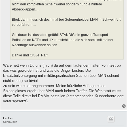
nicht den kompletten Scheinwerfer sondern nur die hintere
Abdeckkappen….
Blöd, dann muss ich doch mal bei Gelegenheit bei MAN in Schweinfurt
vorbeifahren….
Gut daran ist, dass dort gefühlt STÄNDIG ein ganzes Transport-
Battaillon an KAT`s und HX rumsteht und die sich somit mit meiner
Nachfrage auskennen sollten…
Danke und Grüße, Ralf
Wäre nett wenn Du uns (mich) da auf dem laufenden halten könntest ob
das was geworden ist und was die Dinger kosten. Die
Ersatzteilversorgung mit militärspezifischen Sachen über MAN scheint
nicht (mehr) so trivial
zu sein wie einst angenommen. Meine kürzliche Anfrage eines
Spiegelglases ergab über MAN auch keinen Treffer. Die Werkstatt muss
diese Teile direkt bei RMMV bestellen (entsprechendes Kundenkonto dort
vorausgesetzt)
Lenker
Schrauber