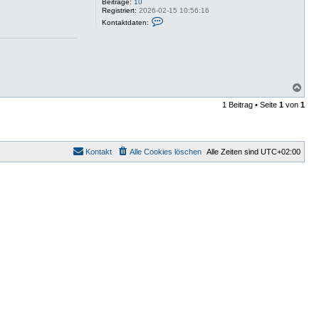
Beiträge:
10
Registriert:
2026-02-15 10:56:16
K
Kontaktdaten:
o
n
t
a
k
t
d
N
a
t
a
e
1 Beitrag • Seite
1
von
1
c
n
h
v
o
o
b
n
e
d
Kontakt
Alle Cookies löschen
Alle Zeiten sind
UTC+02:00
m
n
3
j
a
n