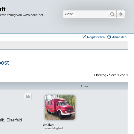
ft
Suche
Erwei
terstützung von www.noris.net
Registrieren
Anmelden
post
1 Beitrag • Seite
1
von
1
Autor
ib, Eiserfeld
dm3jan
neues Mitglied