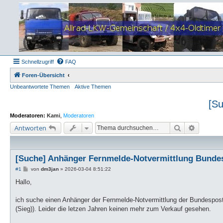
Schnellzugriff
FAQ
Foren-Übersicht
Unbeantwortete Themen
Aktive Themen
[Su
Moderatoren:
Kami
,
Moderatoren
Suche
Erweiter
Antworten
[Suche] Anhänger Fernmelde-Notvermittlung Bunde
B
#1
von
dm3jan
»
2026-03-04 8:51:22
e
i
Hallo,
t
r
a
ich suche einen Anhänger der Fernmelde-Notvermittlung der Bundespost 
g
(Sieg)). Leider die letzen Jahren keinen mehr zum Verkauf gesehen.