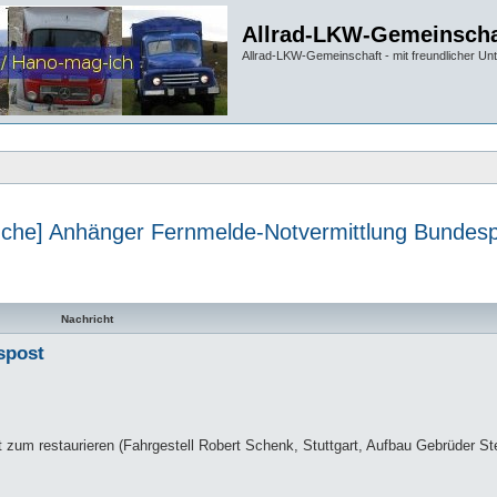
Allrad-LKW-Gemeinscha
Allrad-LKW-Gemeinschaft - mit freundlicher Un
che] Anhänger Fernmelde-Notvermittlung Bundes
te Suche
Nachricht
spost
zum restaurieren (Fahrgestell Robert Schenk, Stuttgart, Aufbau Gebrüder Ste