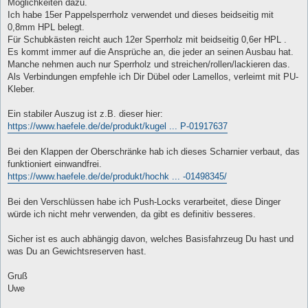
Möglichkeiten dazu.
Ich habe 15er Pappelsperrholz verwendet und dieses beidseitig mit
0,8mm HPL belegt.
Für Schubkästen reicht auch 12er Sperrholz mit beidseitig 0,6er HPL .
Es kommt immer auf die Ansprüche an, die jeder an seinen Ausbau hat.
Manche nehmen auch nur Sperrholz und streichen/rollen/lackieren das.
Als Verbindungen empfehle ich Dir Dübel oder Lamellos, verleimt mit PU-
Kleber.
Ein stabiler Auszug ist z.B. dieser hier:
https://www.haefele.de/de/produkt/kugel ... P-01917637
Bei den Klappen der Oberschränke hab ich dieses Scharnier verbaut, das
funktioniert einwandfrei.
https://www.haefele.de/de/produkt/hochk ... -01498345/
Bei den Verschlüssen habe ich Push-Locks verarbeitet, diese Dinger
würde ich nicht mehr verwenden, da gibt es definitiv besseres.
Sicher ist es auch abhängig davon, welches Basisfahrzeug Du hast und
was Du an Gewichtsreserven hast.
Gruß
Uwe