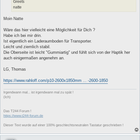
Greets
natte
Moin Natte
Wäre das hier vielleicht eine Möglichkeit für Dich ?
Habe ich bei mir drin.
Ist eigentlich ein Laderaumboden für Transporter.
Leicht und ziemlich stabil.
Die Oberseite ist leicht "Gummiartig" und fühlt sich von der Haptik her
auch einigermaßen angenehm an.
LG, Thomas
https://www.rahloff.com/p10-2600x1850mm ... -2600-1850
Irgendwann mal... ist irgendwann mal zu spät !
(Ich)
Das T244 Forum !
https://www.t244-forum.de
Dieser Text wurde auf einer 100% geschlechtsneutralen Tastatur geschrieben !