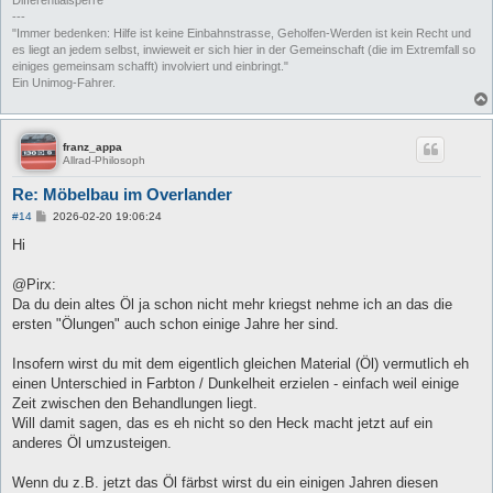
Differentialsperre
---
"Immer bedenken: Hilfe ist keine Einbahnstrasse, Geholfen-Werden ist kein Recht und
es liegt an jedem selbst, inwieweit er sich hier in der Gemeinschaft (die im Extremfall so
einiges gemeinsam schafft) involviert und einbringt."
Ein Unimog-Fahrer.
franz_appa
Allrad-Philosoph
Re: Möbelbau im Overlander
B
#14
2026-02-20 19:06:24
e
i
Hi
t
r
a
@Pirx:
g
Da du dein altes Öl ja schon nicht mehr kriegst nehme ich an das die
ersten "Ölungen" auch schon einige Jahre her sind.
Insofern wirst du mit dem eigentlich gleichen Material (Öl) vermutlich eh
einen Unterschied in Farbton / Dunkelheit erzielen - einfach weil einige
Zeit zwischen den Behandlungen liegt.
Will damit sagen, das es eh nicht so den Heck macht jetzt auf ein
anderes Öl umzusteigen.
Wenn du z.B. jetzt das Öl färbst wirst du ein einigen Jahren diesen