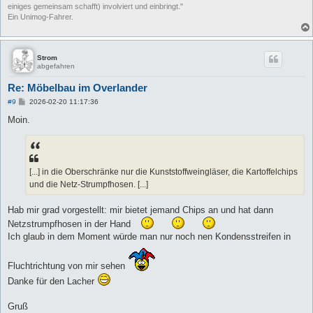
einiges gemeinsam schafft) involviert und einbringt."
Ein Unimog-Fahrer.
Strom
abgefahren
Re: Möbelbau im Overlander
B
#9
2026-02-20 11:17:36
e
i
Moin.
t
r
a
g
[...] in die Oberschränke nur die Kunststoffweingläser, die Kartoffelchips
und die Netz-Strumpfhosen. [...]
Hab mir grad vorgestellt: mir bietet jemand Chips an und hat dann
Netzstrumpfhosen in der Hand
Ich glaub in dem Moment würde man nur noch nen Kondensstreifen in
Fluchtrichtung von mir sehen
Danke für den Lacher
Gruß