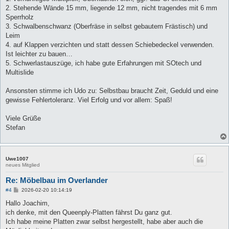
2. Stehende Wände 15 mm, liegende 12 mm, nicht tragendes mit 6 mm
Sperrholz
3. Schwalbenschwanz (Oberfräse in selbst gebautem Frästisch) und
Leim
4. auf Klappen verzichten und statt dessen Schiebedeckel verwenden.
Ist leichter zu bauen…
5. Schwerlastauszüge, ich habe gute Erfahrungen mit SOtech und
Multislide
Ansonsten stimme ich Udo zu: Selbstbau braucht Zeit, Geduld und eine
gewisse Fehlertoleranz. Viel Erfolg und vor allem: Spaß!
Viele Grüße
Stefan
Uwe1007
neues Mitglied
Re: Möbelbau im Overlander
B
#4
2026-02-20 10:14:19
e
i
Hallo Joachim,
t
ich denke, mit den Queenply-Platten fährst Du ganz gut.
r
a
Ich habe meine Platten zwar selbst hergestellt, habe aber auch die
g