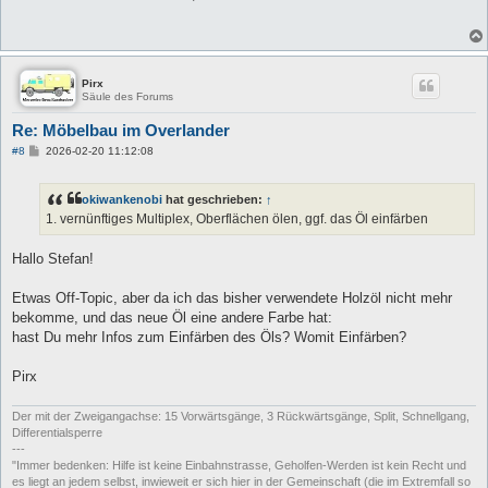
t
r
a
g
Pirx
Säule des Forums
Re: Möbelbau im Overlander
B
#8
2026-02-20 11:12:08
e
i
t
okiwankenobi
hat geschrieben:
↑
r
a
1. vernünftiges Multiplex, Oberflächen ölen, ggf. das Öl einfärben
g
Hallo Stefan!
Etwas Off-Topic, aber da ich das bisher verwendete Holzöl nicht mehr
bekomme, und das neue Öl eine andere Farbe hat:
hast Du mehr Infos zum Einfärben des Öls? Womit Einfärben?
Pirx
Der mit der Zweigangachse: 15 Vorwärtsgänge, 3 Rückwärtsgänge, Split, Schnellgang,
Differentialsperre
---
"Immer bedenken: Hilfe ist keine Einbahnstrasse, Geholfen-Werden ist kein Recht und
es liegt an jedem selbst, inwieweit er sich hier in der Gemeinschaft (die im Extremfall so