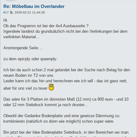
Re: Möbelbau im Overlander
B
#17
2026-02-21 11:44:26
e
i
Hi
t
Ob das Programm ist bei der 4x4 Ausbauseite ?
r
a
Irgendwie landest du grundsätzlich nicht bei den Verlinkungen bei dem
g
verlinkten Material...
Anstrengende Seite ...
zu dem epicply oder queenply:
Ich bin da auch schon 2 mal gelandet bei der Suche nach Belag für den
neuen Boden im T2 von uns.
Leider kann ich das hin und herrechnen wie ich will - das ist ganz nett,
aber für uns viel zu teuer
Das wäre für 3 Platten im dünnsten Maß (12 mm) ca 800 euro - und 10
oder 12 mm Siebdruck kommt ja noch drunter...
Obwohl der Gedanke Bodenplatte und eine gewisse Dämmung zu
kombinieren (natürlich so dünn wie möglich) schon super wäre.
Bin jetzt bei der Idee Bodenplatte Siebdruck, in den Bereichen wo man