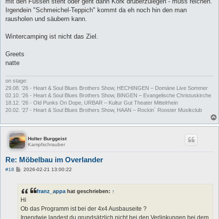
mit den Füssen steht oder geht dann Kork drüberzulegen - muss reichen.
Irgendein "Schmeichel-Teppich" kommt da eh noch hin den man
rausholen und säubern kann.
Wintercamping ist nicht das Ziel.
Greets
natte
on stage:
29.08. '26 - Heart & Soul Blues Brothers Show, HECHINGEN – Domäne Live Sommer
02.10. '26 - Heart & Soul Blues Brothers Show, BINGEN – Evangelische Christuskirche
18.12. '26 - Old Punks On Dope, URBAR – Kultur Gut Theater Mittelrhein
20.02. '27 - Heart & Soul Blues Brothers Show, HAAN – Rockin´ Rooster Musikclub
Holter Burggeist
Kampfschrauber
Re: Möbelbau im Overlander
B
#18
2026-02-21 13:00:22
e
i
t
franz_appa
hat geschrieben:
↑
r
a
Hi
g
Ob das Programm ist bei der 4x4 Ausbauseite ?
Irgendwie landest du grundsätzlich nicht bei den Verlinkungen bei dem