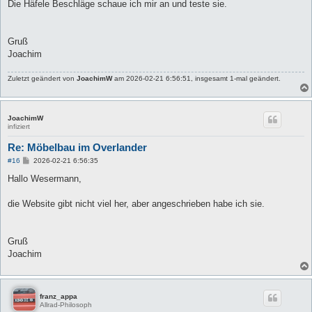
Die Häfele Beschläge schaue ich mir an und teste sie.
Gruß
Joachim
Zuletzt geändert von
JoachimW
am 2026-02-21 6:56:51, insgesamt 1-mal geändert.
JoachimW
infiziert
Re: Möbelbau im Overlander
B
#16
2026-02-21 6:56:35
e
i
Hallo Wesermann,
t
r
a
die Website gibt nicht viel her, aber angeschrieben habe ich sie.
g
Gruß
Joachim
franz_appa
Allrad-Philosoph