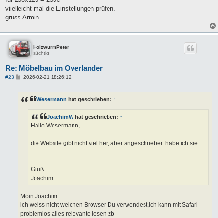
viielleicht mal die Einstellungen prüfen.
gruss Armin
HolzwurmPeter
süchtig
Re: Möbelbau im Overlander
B
#23
2026-02-21 18:26:12
e
i
t
Wesermann
hat geschrieben:
↑
r
a
g
JoachimW
hat geschrieben:
↑
Hallo Wesermann,
die Website gibt nicht viel her, aber angeschrieben habe ich sie.
Gruß
Joachim
Moin Joachim
ich weiss nicht welchen Browser Du verwendest,ich kann mit Safari
problemlos alles relevante lesen zb