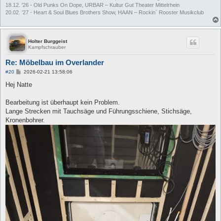
18.12. '26 - Old Punks On Dope, URBAR – Kultur Gut Theater Mittelrhein
20.02. '27 - Heart & Soul Blues Brothers Show, HAAN – Rockin´ Rooster Musikclub
Holter Burggeist
Kampfschrauber
Re: Möbelbau im Overlander
B
#20
2026-02-21 13:58:06
e
i
Hej Natte
t
r
a
Bearbeitung ist überhaupt kein Problem.
g
Lange Strecken mit Tauchsäge und Führungsschiene, Stichsäge,
Kronenbohrer.