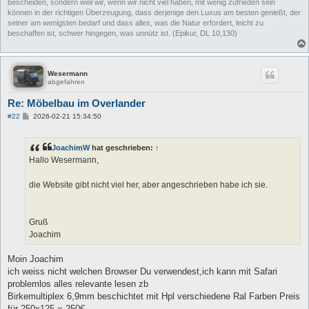
bescheiden, sondern weil wir, wenn wir nicht viel haben, mit wenig zufrieden sein
können in der richtigen Überzeugung, dass derjenige den Luxus am besten genießt, der
seiner am wenigsten bedarf und dass alles, was die Natur erfordert, leicht zu
beschaffen ist, schwer hingegen, was unnütz ist. (Epikur, DL 10,130)
Wesermann
abgefahren
Re: Möbelbau im Overlander
B
#22
2026-02-21 15:34:50
e
i
t
JoachimW
hat geschrieben:
↑
r
a
Hallo Wesermann,
g
die Website gibt nicht viel her, aber angeschrieben habe ich sie.
Gruß
Joachim
Moin Joachim
ich weiss nicht welchen Browser Du verwendest,ich kann mit Safari
problemlos alles relevante lesen zb
Birkemultiplex 6,9mm beschichtet mit Hpl verschiedene Ral Farben Preis
für 250x125 = 250€