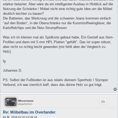
stärker belastet. Aber wäre da ein intelligenter Ausbau in Hinblick auf die
Nutzung der Schränke / Möbel nicht eine richtig gute Idee um die Möbel
deutlich leichter zu bauen?
Die Batterien, das Werkzeug und die schweren Jeans kommen einfach
"auf den Boden", in die Oberschränke nur die Kunststoffweingläser, die
Kartoffelchips und die Netz-Strumpfhosen.
Was ich im kleinen mal als Spülkiste gebaut habe, Ein Gestell aus Item-
Profilen und dann mit 5 mm HPL Platten "gefüllt". Das ist super robust,
aber nicht so richtig leicht geworden (mir fehlt aber der Vergleich zu
Holz).
lg
Johannes D.
PS: Selbst der Fußboden ist aus relativ dünnem Sperrholz / Styropor
Verbund, ich war ziemlich baff, dass das dünne Holz so gut trägt.
Wesermann
abgefahren
Re: Möbelbau im Overlander
B
#6
2026-02-20 10:38:18