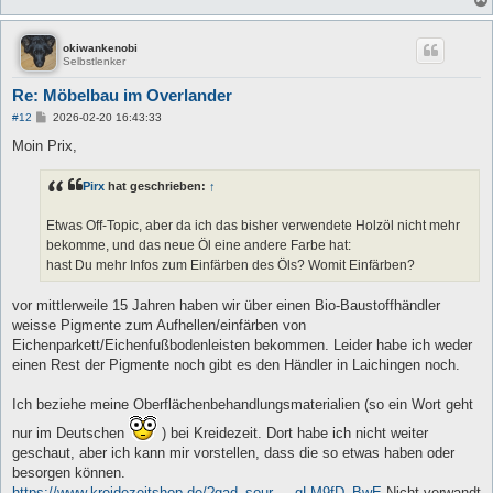
okiwankenobi
Selbstlenker
Re: Möbelbau im Overlander
B
#12
2026-02-20 16:43:33
e
i
Moin Prix,
t
r
a
Pirx
hat geschrieben:
↑
g
Etwas Off-Topic, aber da ich das bisher verwendete Holzöl nicht mehr
bekomme, und das neue Öl eine andere Farbe hat:
hast Du mehr Infos zum Einfärben des Öls? Womit Einfärben?
vor mittlerweile 15 Jahren haben wir über einen Bio-Baustoffhändler
weisse Pigmente zum Aufhellen/einfärben von
Eichenparkett/Eichenfußbodenleisten bekommen. Leider habe ich weder
einen Rest der Pigmente noch gibt es den Händler in Laichingen noch.
Ich beziehe meine Oberflächenbehandlungsmaterialien (so ein Wort geht
nur im Deutschen
) bei Kreidezeit. Dort habe ich nicht weiter
geschaut, aber ich kann mir vorstellen, dass die so etwas haben oder
besorgen können.
https://www.kreidezeitshop.de/?gad_sour ... gLM9fD_BwE
Nicht verwandt