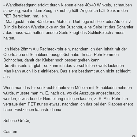
- Wandbefestigung erfolgt durch Kleben eines 40x40 Winkels, schrauben
schwierig, weil in dem Zeug nix richtig hält. Angeblich hält Spax in den
PET Bereichen, hm, jein.
- Man guckt in die Ränder ins Material. Dort lege ich Holz oder Alu ein. Z.
B in die beiden Wandstücke an der Duschtür, eine Seite ist das Scharnier
/ das muss was halten, andere Seite kriegt das Schließblech / muss
halten.
Ich klebe 28mm Alu Rechteckrohr ein, nachdem ich den Inhalt mit der
Oberfräse und Schablone rausgefräst habe. In das Rohr kommen
Bohrlöcher, damit der Kleber noch besser greifen kann.
Die Stirnseite ist glatt, so kann ich das verschleifen / weiß lackieren.
Man kann auch Holz einkleben. Das sieht bestimmt auch nicht schlecht
aus.
Wenn man das für senkrechte Teile von Möbeln mit Schubladen nehmen
würde, müsste man m. E. nach da, wo die Auszüge angeschraubt
werden, etwas bei der Herstellung einlegen lassen, z. B. Alu- Rohr. Ich
vertraue dem PET nur so etwas, nachdem ich das bei den Klappen erlebt
habe. Festziehen kannste da nix.
Schöne Grüße,
Carsten