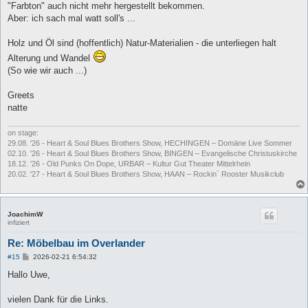
"Farbton" auch nicht mehr hergestellt bekommen.
Aber: ich sach mal watt soll's ...
Holz und Öl sind (hoffentlich) Natur-Materialien - die unterliegen halt
Alterung und Wandel
(So wie wir auch ...)
Greets
natte
on stage:
29.08. '26 - Heart & Soul Blues Brothers Show, HECHINGEN – Domäne Live Sommer
02.10. '26 - Heart & Soul Blues Brothers Show, BINGEN – Evangelische Christuskirche
18.12. '26 - Old Punks On Dope, URBAR – Kultur Gut Theater Mittelrhein
20.02. '27 - Heart & Soul Blues Brothers Show, HAAN – Rockin´ Rooster Musikclub
JoachimW
infiziert
Re: Möbelbau im Overlander
B
#15
2026-02-21 6:54:32
e
i
Hallo Uwe,
t
r
a
vielen Dank für die Links.
g