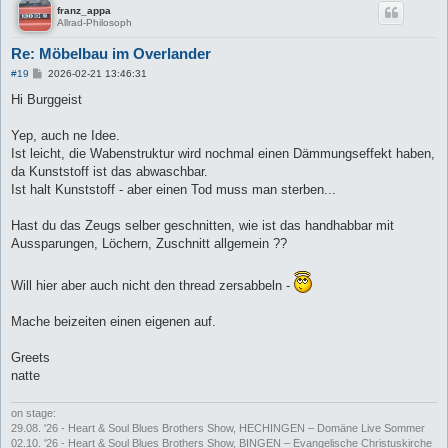
franz_appa
Allrad-Philosoph
Re: Möbelbau im Overlander
B
#19
2026-02-21 13:46:31
e
i
Hi Burggeist
t
r
a
Yep, auch ne Idee.
g
Ist leicht, die Wabenstruktur wird nochmal einen Dämmungseffekt haben,
da Kunststoff ist das abwaschbar.
Ist halt Kunststoff - aber einen Tod muss man sterben...
Hast du das Zeugs selber geschnitten, wie ist das handhabbar mit
Aussparungen, Löchern, Zuschnitt allgemein ??
Will hier aber auch nicht den thread zersabbeln -
Mache beizeiten einen eigenen auf.
Greets
natte
on stage:
29.08. '26 - Heart & Soul Blues Brothers Show, HECHINGEN – Domäne Live Sommer
02.10. '26 - Heart & Soul Blues Brothers Show, BINGEN – Evangelische Christuskirche