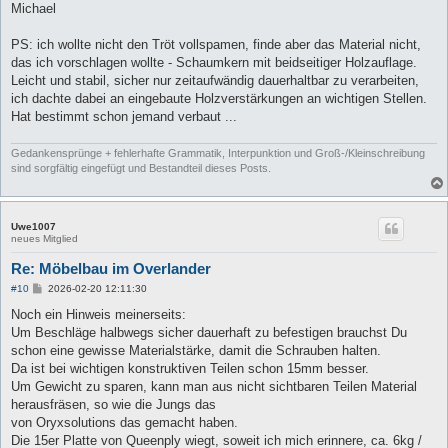
Michael
PS: ich wollte nicht den Tröt vollspamen, finde aber das Material nicht,
das ich vorschlagen wollte - Schaumkern mit beidseitiger Holzauflage.
Leicht und stabil, sicher nur zeitaufwändig dauerhaltbar zu verarbeiten,
ich dachte dabei an eingebaute Holzverstärkungen an wichtigen Stellen.
Hat bestimmt schon jemand verbaut ...
Gedankensprünge + fehlerhafte Grammatik, Interpunktion und Groß-/Kleinschreibung
sind sorgfältig eingefügt und Bestandteil dieses Posts.
Uwe1007
neues Mitglied
Re: Möbelbau im Overlander
B
#10
2026-02-20 12:11:30
e
i
Noch ein Hinweis meinerseits:
t
Um Beschläge halbwegs sicher dauerhaft zu befestigen brauchst Du
r
a
schon eine gewisse Materialstärke, damit die Schrauben halten.
g
Da ist bei wichtigen konstruktiven Teilen schon 15mm besser.
Um Gewicht zu sparen, kann man aus nicht sichtbaren Teilen Material
herausfräsen, so wie die Jungs das
von Oryxsolutions das gemacht haben.
Die 15er Platte von Queenply wiegt, soweit ich mich erinnere, ca. 6kg /