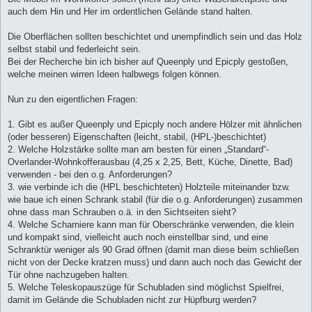
auch dem Hin und Her im ordentlichen Gelände stand halten.
Die Oberflächen sollten beschichtet und unempfindlich sein und das Holz
selbst stabil und federleicht sein.
Bei der Recherche bin ich bisher auf Queenply und Epicply gestoßen,
welche meinen wirren Ideen halbwegs folgen können.
Nun zu den eigentlichen Fragen:
1. Gibt es außer Queenply und Epicply noch andere Hölzer mit ähnlichen
(oder besseren) Eigenschaften (leicht, stabil, (HPL-)beschichtet)
2. Welche Holzstärke sollte man am besten für einen „Standard“-
Overlander-Wohnkofferausbau (4,25 x 2,25, Bett, Küche, Dinette, Bad)
verwenden - bei den o.g. Anforderungen?
3. wie verbinde ich die (HPL beschichteten) Holzteile miteinander bzw.
wie baue ich einen Schrank stabil (für die o.g. Anforderungen) zusammen
ohne dass man Schrauben o.ä. in den Sichtseiten sieht?
4. Welche Scharniere kann man für Oberschränke verwenden, die klein
und kompakt sind, vielleicht auch noch einstellbar sind, und eine
Schranktür weniger als 90 Grad öffnen (damit man diese beim schließen
nicht von der Decke kratzen muss) und dann auch noch das Gewicht der
Tür ohne nachzugeben halten.
5. Welche Teleskopauszüge für Schubladen sind möglichst Spielfrei,
damit im Gelände die Schubladen nicht zur Hüpfburg werden?