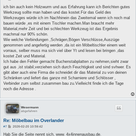
e
i
ich bin auch kein Holzwurm und aus Erfahrung kann ich Berichten gutes
t
Werkzeug sollte man haben und das kostet.Für das Geld des
r
a
Werkzeuges würde ich im Nachhinein das Zweitemal wenn ich noch mal
g
bauen würde ,es mit einem Tischler machen.Man braucht mehr
Material,mehr Zeit und bei schlechten Werkzeug ist das Ergebnis
machmal nur 90% schön.
Wie welche Verbindungen ,Schrägen,Bögen Verschlüsse,Auszüge
genommen und angefertig werden ,da ist ein Möbeltischler einem weit
vorraus, selber muss ma sich viel über Yt und lesen bei bringen ,das
kostet Zeit und Material.
Ich habe den Fehler gemacht Buchenstabplatten zu nehmen,sieht zwar
gut aus ,ist stabil,verziehen sich durch Feuchtigkeit und sind svhwer. Es
gibt aber auch eine Firma die schneidet dir das Material zu von deinen
Schränken und liefert das ganze mit Scharniere und Schlösser ,
Verbinder zum selbst zusammen bau zu.Vielleicht finde ich die Tage
noch die Adresse .
Wesermann
abgefahren
Re: Möbelbau im Overlander
B
#7
2026-02-20 10:59:42
e
i
Hab Sie die Seite nennt sich, www. 4x4innenausbau.de.