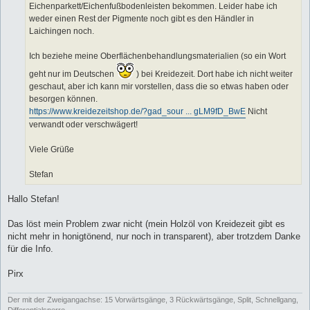
Eichenparkett/Eichenfußbodenleisten bekommen. Leider habe ich
weder einen Rest der Pigmente noch gibt es den Händler in
Laichingen noch.
Ich beziehe meine Oberflächenbehandlungsmaterialien (so ein Wort
geht nur im Deutschen
) bei Kreidezeit. Dort habe ich nicht weiter
geschaut, aber ich kann mir vorstellen, dass die so etwas haben oder
besorgen können.
https://www.kreidezeitshop.de/?gad_sour ... gLM9fD_BwE
Nicht
verwandt oder verschwägert!
Viele Grüße
Stefan
Hallo Stefan!
Das löst mein Problem zwar nicht (mein Holzöl von Kreidezeit gibt es
nicht mehr in honigtönend, nur noch in transparent), aber trotzdem Danke
für die Info.
Pirx
Der mit der Zweigangachse: 15 Vorwärtsgänge, 3 Rückwärtsgänge, Split, Schnellgang,