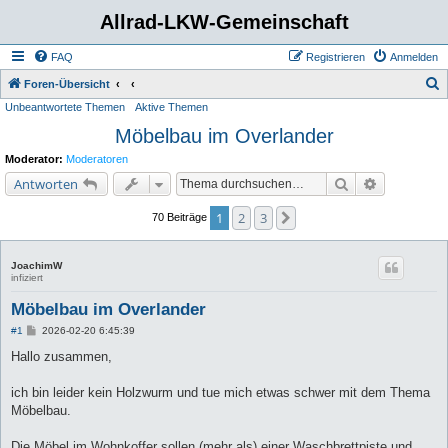
Allrad-LKW-Gemeinschaft
FAQ
Registrieren
Anmelden
S
Foren-Übersicht
Unbeantwortete Themen
Aktive Themen
u
Möbelbau im Overlander
c
h
Moderator:
Moderatoren
e
Suche
Erweiterte 
Antworten
1
2
3
Nächste
70 Beiträge
JoachimW
infiziert
Möbelbau im Overlander
B
#1
2026-02-20 6:45:39
e
i
Hallo zusammen,
t
r
a
ich bin leider kein Holzwurm und tue mich etwas schwer mit dem Thema
g
Möbelbau.
Die Möbel im Wohnkoffer sollen (mehr als) einer Waschbrettpiste und