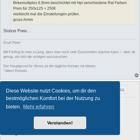
Birkemultiplex 6,9mm beschichtet mit Hpl verschiedene Ral Farben
Preis für 250x125 = 250€
viielleicht mal die Einstellungen prüfen.
gruss Armin
Stolzer Preis...
Gruß Peter
Mit Fünfzig ist man so jung, dass man noch viele Dummheiten machen kann — aber alt
genug, um sich die richtigen auszusuchen.
Der Hauptgrund für Stress ist der tägliche Kontakt mit Idioten.
* Albert Einstein
muecken_manni
Diese Website nutzt Cookies, um dir den
Schrauber
bestmöglichen Komfort bei der Nutzung zu
Re: Möbelbau im Overlander
bieten.
Mehr erfahren
B
#24
2026-02-21 20:18:49
e
i
Hallo Kollegen...
t
Verstanden!
r
a
Standardantwort , wenn ich nach Ausbauholz gefragt werde: Fa.
g
Vöhringer , schwäbische Alb.