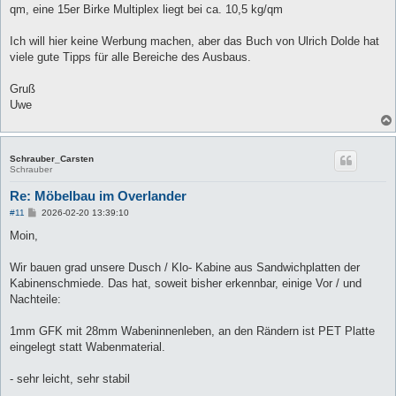
qm, eine 15er Birke Multiplex liegt bei ca. 10,5 kg/qm
Ich will hier keine Werbung machen, aber das Buch von Ulrich Dolde hat
viele gute Tipps für alle Bereiche des Ausbaus.
Gruß
Uwe
Schrauber_Carsten
Schrauber
Re: Möbelbau im Overlander
B
#11
2026-02-20 13:39:10
e
i
Moin,
t
r
a
Wir bauen grad unsere Dusch / Klo- Kabine aus Sandwichplatten der
g
Kabinenschmiede. Das hat, soweit bisher erkennbar, einige Vor / und
Nachteile:
1mm GFK mit 28mm Wabeninnenleben, an den Rändern ist PET Platte
eingelegt statt Wabenmaterial.
- sehr leicht, sehr stabil