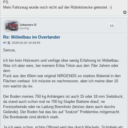
PS.
Mein Fahrzeug wurde noch nicht auf der Rüttelstrecke getestet :-)
Johannes D
süchtig
Re: Möbelbau im Overlander
B
#5
2026-02-20 10:33:55
e
i
Servus,
t
r
a
ich bin kein Holzwurm und verfüge über wenig Erfahrung im Möbelbau.
g
Was ich aber weis, bei meinem Eriba Triton aus den 70er Jahren oder
dem
Puck aus den 60ern war original NIRGENDS so starkes Material in den
Flächen verbaut. Ich müsste es nachmessen, aber ich meine über 10
mm war/ist da nix.
Der Boden meines 750 kg Anhängers ist auch 15 oder 18 mm Siebdruck,
da stand auch schon mal ne 700 kg Stapler Batterie drauf, ne
Forstseilwinde oder ne Ladung Brennholz (letztes dann auch durchs
Gelände). Der Boden hat das bis auf "kratzer" Problemlos mitgemacht.
Die Bordwände sind ähnlich stark.
Ja ich weis schon, richtig Offroad wird das durch Wackeln, Schütteln etc