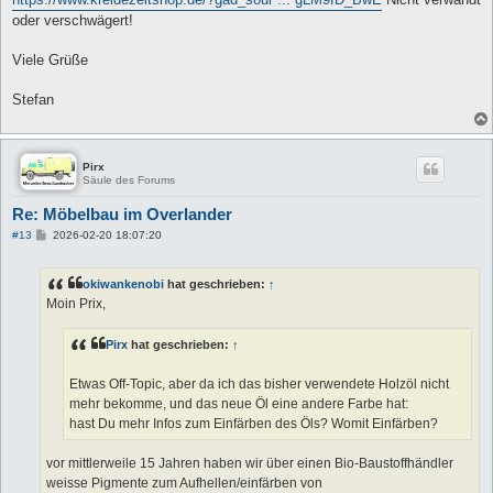
oder verschwägert!
Viele Grüße
Stefan
Pirx
Säule des Forums
Re: Möbelbau im Overlander
B
#13
2026-02-20 18:07:20
e
i
t
okiwankenobi
hat geschrieben:
↑
r
a
Moin Prix,
g
Pirx
hat geschrieben:
↑
Etwas Off-Topic, aber da ich das bisher verwendete Holzöl nicht
mehr bekomme, und das neue Öl eine andere Farbe hat:
hast Du mehr Infos zum Einfärben des Öls? Womit Einfärben?
vor mittlerweile 15 Jahren haben wir über einen Bio-Baustoffhändler
weisse Pigmente zum Aufhellen/einfärben von