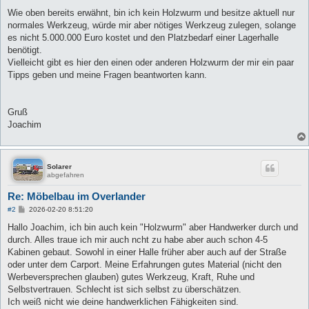
Wie oben bereits erwähnt, bin ich kein Holzwurm und besitze aktuell nur
normales Werkzeug, würde mir aber nötiges Werkzeug zulegen, solange
es nicht 5.000.000 Euro kostet und den Platzbedarf einer Lagerhalle
benötigt.
Vielleicht gibt es hier den einen oder anderen Holzwurm der mir ein paar
Tipps geben und meine Fragen beantworten kann.
Gruß
Joachim
Solarer
abgefahren
Re: Möbelbau im Overlander
B
#2
2026-02-20 8:51:20
e
i
Hallo Joachim, ich bin auch kein "Holzwurm" aber Handwerker durch und
t
durch. Alles traue ich mir auch ncht zu habe aber auch schon 4-5
r
a
Kabinen gebaut. Sowohl in einer Halle früher aber auch auf der Straße
g
oder unter dem Carport. Meine Erfahrungen gutes Material (nicht den
Werbeversprechen glauben) gutes Werkzeug, Kraft, Ruhe und
Selbstvertrauen. Schlecht ist sich selbst zu überschätzen.
Ich weiß nicht wie deine handwerklichen Fähigkeiten sind.