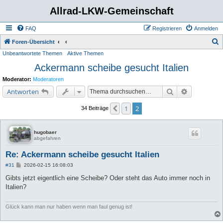
Allrad-LKW-Gemeinschaft
FAQ
Registrieren
Anmelden
S
Foren-Übersicht
Unbeantwortete Themen
Aktive Themen
u
Ackermann scheibe gesucht Italien
c
h
Moderator:
Moderatoren
e
Suche
Erweiterte 
Antworten
1
2
Vorherige
34 Beiträge
hugobaer
abgefahren
Re: Ackermann scheibe gesucht Italien
B
#31
2026-02-15 16:08:03
e
i
Gibts jetzt eigentlich eine Scheibe? Oder steht das Auto immer noch in
t
Italien?
r
a
g
Glück kann man nur haben wenn man faul genug ist!