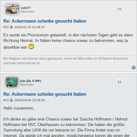
sebi77
Überholer
Re: Ackermann scheibe gesucht Italien
B
#32
2026-02-15 22:48:21
e
i
Es wurde ein Provisorium gebastelt, in den nächsten Tagen geht es dann
t
Richtung Heimat. In Italien keine chance sowas zu bekommen, was ja
r
a
absehbar war
g
Ein Magirus wird immer dann gebraucht, wenn ein Mercedes im Schlamm feststeckt,
und kein Henschel da ist.
Udo (DL 8 WP)
Überholer
Re: Ackermann scheibe gesucht Italien
B
#33
2026-03-09 15:28:23
e
i
Hallo zusammen,
t
r
a
Ich denke es gäbe eine Chance sowas bei Sascha Hoffmann / Helmut
g
Hoffmann bei NVC Oberhausen zu bekommen. Die haben die größte
Sammlung alter LKW die mir bekannt ist. Die Firma findet man im
Internet. Da würde ich mal anrufen, möglicherweise kennn die einen der