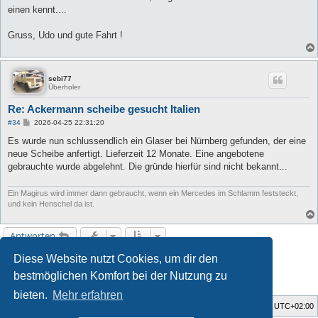
einen kennt....
Gruss, Udo und gute Fahrt !
sebi77
Überholer
Re: Ackermann scheibe gesucht Italien
B
#34
2026-04-25 22:31:20
e
i
Es wurde nun schlussendlich ein Glaser bei Nürnberg gefunden, der eine
t
neue Scheibe anfertigt. Lieferzeit 12 Monate. Eine angebotene
r
a
gebrauchte wurde abgelehnt. Die gründe hierfür sind nicht bekannt...
g
Ein Magirus wird immer dann gebraucht, wenn ein Mercedes im Schlamm feststeckt,
und kein Henschel da ist.
Antworten
Diese Website nutzt Cookies, um dir den
1
2
Vorherige
34 Beiträge
bestmöglichen Komfort bei der Nutzung zu
bieten.
Mehr erfahren
Foren-Übersicht
Alle Zeiten sind
UTC+02:00