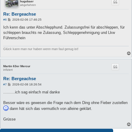
hugobaer
abgefahren
Re: Bergeachse
B
#6
2026-02-06 17:46:25
e
i
Ich kenn das unter Abschlepphund. Zulassungsfrei für abschleppen, für
t
schleppen brauchts ne Zulassung, Schleppgenehmigung und Lkw
r
a
Führerschein
g
Glück kann man nur haben wenn man faul genug ist!
Martin 63er Mercur
infiziert
Re: Bergeachse
B
#7
2026-02-08 18:26:54
e
i
..........ich sag einfach mal danke
t
r
a
Besser wäre es gewesen die Frage nach dem Ding ohne Fieber zustellen
g
dann hät sich das vermutlich von alleine geklärt.
Grüsse