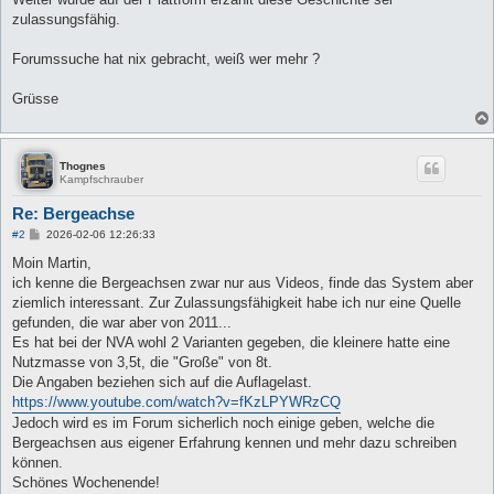
zulassungsfähig.
Forumssuche hat nix gebracht, weiß wer mehr ?
Grüsse
Thognes
Kampfschrauber
Re: Bergeachse
B
#2
2026-02-06 12:26:33
e
i
Moin Martin,
t
ich kenne die Bergeachsen zwar nur aus Videos, finde das System aber
r
a
ziemlich interessant. Zur Zulassungsfähigkeit habe ich nur eine Quelle
g
gefunden, die war aber von 2011...
Es hat bei der NVA wohl 2 Varianten gegeben, die kleinere hatte eine
Nutzmasse von 3,5t, die "Große" von 8t.
Die Angaben beziehen sich auf die Auflagelast.
https://www.youtube.com/watch?v=fKzLPYWRzCQ
Jedoch wird es im Forum sicherlich noch einige geben, welche die
Bergeachsen aus eigener Erfahrung kennen und mehr dazu schreiben
können.
Schönes Wochenende!