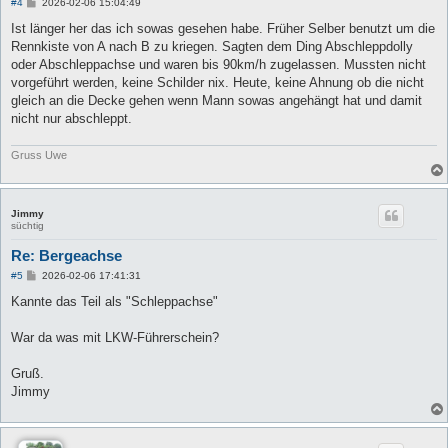
B
#4
2026-02-06 15:04:49
e
i
Ist länger her das ich sowas gesehen habe. Früher Selber benutzt um die
t
Rennkiste von A nach B zu kriegen. Sagten dem Ding Abschleppdolly
r
a
oder Abschleppachse und waren bis 90km/h zugelassen. Mussten nicht
g
vorgeführt werden, keine Schilder nix. Heute, keine Ahnung ob die nicht
gleich an die Decke gehen wenn Mann sowas angehängt hat und damit
nicht nur abschleppt.
Gruss Uwe
Jimmy
süchtig
Re: Bergeachse
B
#5
2026-02-06 17:41:31
e
i
Kannte das Teil als "Schleppachse"
t
r
a
War da was mit LKW-Führerschein?
g
Gruß.
Jimmy