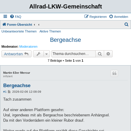
Allrad-LKW-Gemeinschaft
FAQ
Registrieren
Anmelden
S
Foren-Übersicht
Unbeantwortete Themen
Aktive Themen
u
Bergeachse
c
h
Moderator:
Moderatoren
e
Suche
Erweiterte 
Antworten
7 Beiträge • Seite
1
von
1
Martin 63er Mercur
infiziert
Bergeachse
B
#1
2026-02-06 12:08:09
e
i
Tach zusammen
t
r
a
Auf einer anderen Plattform gesehn:
g
Ural, irgendwas mit als Bergeachse beschriebenem Anhängsel.
Da mit den Vorderrädern ein kleiner Rubor drauf.
Weiter wurde auf der Plattform erzählt diese Geschichte sei