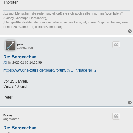
Thorsten
„Es gibt Menschen, die reden soviel, daß sie sich auch selbst noch ins Wort fallen."
(Georg Christoph Lichtenberg)
„Den größten Fehler, den man im Leben machen kann, ist, immer Angst zu haben, einen
Fehler zu machen.“ (Dietrich Bonhoeffer)
pete
abgefahren
Re: Bergeachse
B
#3
2026-02-06 14:25:59
e
i
https://www.ifa-tours.de/board/forum/th ... /?pageNo=2
t
r
a
Vor 15 Jahren.
g
Vmax 40 km/h.
Peter
Borsty
abgefahren
Re: Bergeachse