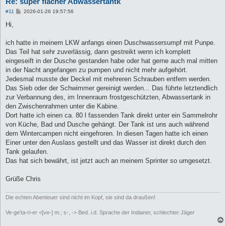
Re: super flacher Abwassertantk
B
#11
2026-01-26 19:57:56
e
i
Hi,
t
r
a
ich hatte in meinem LKW anfangs einen Duschwassersumpf mit Punpe.
g
Das Teil hat sehr zuverlässig, dann gestreikt wenn ich komplett
eingeseift in der Dusche gestanden habe oder hat gerne auch mal mitten
in der Nacht angefangen zu pumpen und nicht mehr aufgehört.
Jedesmal musste der Deckel mit mehreren Schrauben entfern werden.
Das Sieb oder der Schwimmer gereinigt werden... Das führte letztendlich
zur Verbannung des, im Innenraum frostgeschützten, Abwassertank in
den Zwischenrahmen unter die Kabine.
Dort hatte ich einen ca. 80 l fassenden Tank direkt unter ein Sammelrohr
von Küche, Bad und Dusche gehängt. Der Tank ist uns auch während
dem Wintercampen nicht eingefroren. In diesen Tagen hatte ich einen
Einer unter den Auslass gestellt und das Wasser ist direkt durch den
Tank gelaufen.
Das hat sich bewährt, ist jetzt auch an meinem Sprinter so umgesetzt.
Grüße Chris
Die echten Abenteuer sind nicht im Kopf, sie sind da draußen!
Ve-ge'ta-ri-er <[ve-] m.; s-, -> Bed. i.d. Sprache der Indianer, schlechter Jäger