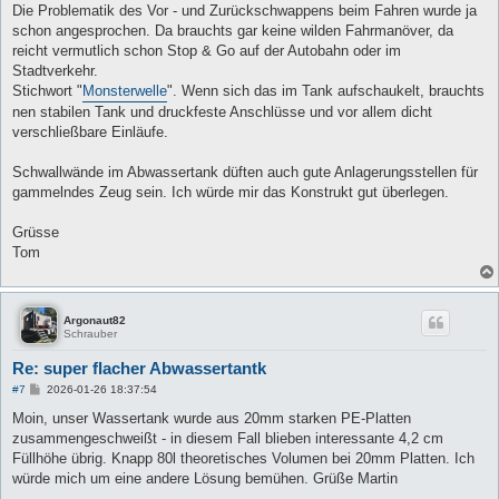
Die Problematik des Vor - und Zurückschwappens beim Fahren wurde ja
schon angesprochen. Da brauchts gar keine wilden Fahrmanöver, da
reicht vermutlich schon Stop & Go auf der Autobahn oder im
Stadtverkehr.
Stichwort "
Monsterwelle
". Wenn sich das im Tank aufschaukelt, brauchts
nen stabilen Tank und druckfeste Anschlüsse und vor allem dicht
verschließbare Einläufe.
Schwallwände im Abwassertank düften auch gute Anlagerungsstellen für
gammelndes Zeug sein. Ich würde mir das Konstrukt gut überlegen.
Grüsse
Tom
Argonaut82
Schrauber
Re: super flacher Abwassertantk
B
#7
2026-01-26 18:37:54
e
i
Moin, unser Wassertank wurde aus 20mm starken PE-Platten
t
zusammengeschweißt - in diesem Fall blieben interessante 4,2 cm
r
a
Füllhöhe übrig. Knapp 80l theoretisches Volumen bei 20mm Platten. Ich
g
würde mich um eine andere Lösung bemühen. Grüße Martin