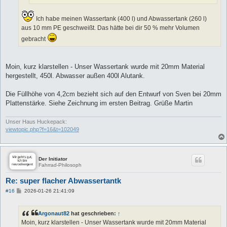
Ich habe meinen Wassertank (400 l) und Abwassertank (260 l)
aus 10 mm PE geschweißt. Das hätte bei dir 50 % mehr Volumen
gebracht
Moin, kurz klarstellen - Unser Wassertank wurde mit 20mm Material
hergestellt, 450l. Abwasser außen 400l Alutank.
Die Füllhöhe von 4,2cm bezieht sich auf den Entwurf von Sven bei 20mm
Plattenstärke. Siehe Zeichnung im ersten Beitrag. Grüße Martin
Unser Haus Huckepack:
viewtopic.php?f=16&t=102049
Der Initiator
Fahrrad-Philosoph
Re: super flacher Abwassertantk
B
#16
2026-01-26 21:41:09
e
i
t
Argonaut82
hat geschrieben:
↑
r
a
Moin, kurz klarstellen - Unser Wassertank wurde mit 20mm Material
g