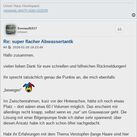
Unser Haus Huckepack:
viewtopic.php?f=16&t=102049
Svenauf1017
infiziert
Re: super flacher Abwassertantk
B
#8
2026-01-26 19:23:46
e
i
Hallo zusammen,
t
r
a
vielen lieben Dank für eure schnellen und hilfreichen Rückmeldungen!
g
Ihr sprecht tatsächlich genau die Punkte an, die mich ebenfalls
„bewegen“
Im Zwischenrahmen, kurz vor der Hinterachse, hätte ich noch etwas
Platz – dort wären etwa 60 l Volumen möglich. Das erscheint mir
allerdings recht knapp, selbst wenn es „nur“ um Grauwasser geht. Die
Lösung mit einer Bilgenpumpe finde ich daher sehr spannend; über
diesen Ansatz habe ich auch schon öfter nachgedacht.
Habt ihr Erfahrungen mit dem Thema Verstopfen (lange Haare sind hier