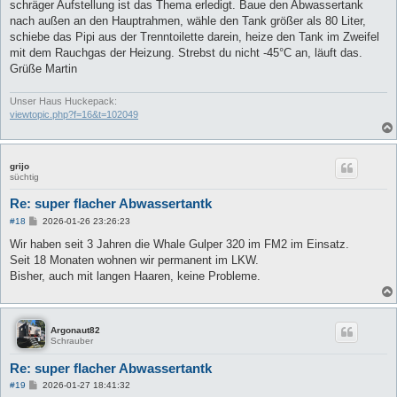
schräger Aufstellung ist das Thema erledigt. Baue den Abwassertank
nach außen an den Hauptrahmen, wähle den Tank größer als 80 Liter,
schiebe das Pipi aus der Trenntoilette darein, heize den Tank im Zweifel
mit dem Rauchgas der Heizung. Strebst du nicht -45°C an, läuft das.
Grüße Martin
Unser Haus Huckepack:
viewtopic.php?f=16&t=102049
grijo
süchtig
Re: super flacher Abwassertantk
B
#18
2026-01-26 23:26:23
e
i
Wir haben seit 3 Jahren die Whale Gulper 320 im FM2 im Einsatz.
t
Seit 18 Monaten wohnen wir permanent im LKW.
r
a
Bisher, auch mit langen Haaren, keine Probleme.
g
Argonaut82
Schrauber
Re: super flacher Abwassertantk
B
#19
2026-01-27 18:41:32
e