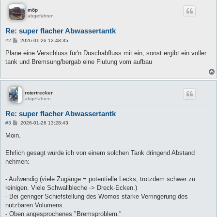
möp
abgefahren
Re: super flacher Abwassertantk
B
#2
2026-01-26 12:48:35
e
i
Plane eine Verschluss für'n Duschabfluss mit ein, sonst ergibt ein voller
t
tank und Bremsung/bergab eine Flutung vom aufbau
r
a
g
rotertrecker
abgefahren
Re: super flacher Abwassertantk
B
#3
2026-01-26 13:28:43
e
i
Moin.
t
r
a
Ehrlich gesagt würde ich von einem solchen Tank dringend Abstand
g
nehmen:
- Aufwendig (viele Zugänge = potentielle Lecks, trotzdem schwer zu
reinigen. Viele Schwallbleche -> Dreck-Ecken.)
- Bei geringer Schiefstellung des Womos starke Verringerung des
nutzbaren Volumens.
- Oben angesprochenes "Bremsproblem."