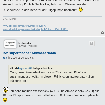
dass ich die Pumpe nach dem Duschen einfach ausschalte. Dann läuft
sie auch nicht plötzlich Nachts los, falls noch Wasser aus der
Duschwanne in den Behälter der Bilgepumpe nachläuft.
Gruß Marcel
www.offroad-adventure.jimdofree.com
www.allrad-lkw-gemeinschaft.de/phpBB3/v ... 35&t=99121
Der Initiator
Fahrrad-Philosoph
Re: super flacher Abwassertantk
B
#13
2026-01-26 20:30:47
e
i
t
Argonaut82
hat geschrieben:
↑
r
a
Moin, unser Wassertank wurde aus 20mm starken PE-Platten
g
zusammengeschweißt - in diesem Fall blieben interessante 4,2 cm
Füllhöhe übrig.
Ich habe meinen Wassertank (400 l) und Abwassertank (260 l) aus
10 mm PE geschweißt. Das hätte bei dir 50 % mehr Volumen gebracht