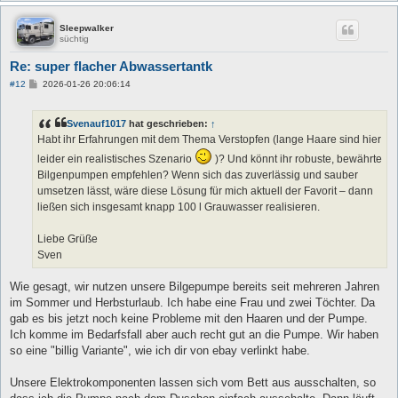
Sleepwalker
süchtig
Re: super flacher Abwassertantk
B
#12
2026-01-26 20:06:14
e
i
t
Svenauf1017
hat geschrieben:
↑
r
a
Habt ihr Erfahrungen mit dem Thema Verstopfen (lange Haare sind hier
g
leider ein realistisches Szenario
)? Und könnt ihr robuste, bewährte
Bilgenpumpen empfehlen? Wenn sich das zuverlässig und sauber
umsetzen lässt, wäre diese Lösung für mich aktuell der Favorit – dann
ließen sich insgesamt knapp 100 l Grauwasser realisieren.
Liebe Grüße
Sven
Wie gesagt, wir nutzen unsere Bilgepumpe bereits seit mehreren Jahren
im Sommer und Herbsturlaub. Ich habe eine Frau und zwei Töchter. Da
gab es bis jetzt noch keine Probleme mit den Haaren und der Pumpe.
Ich komme im Bedarfsfall aber auch recht gut an die Pumpe. Wir haben
so eine "billig Variante", wie ich dir von ebay verlinkt habe.
Unsere Elektrokomponenten lassen sich vom Bett aus ausschalten, so