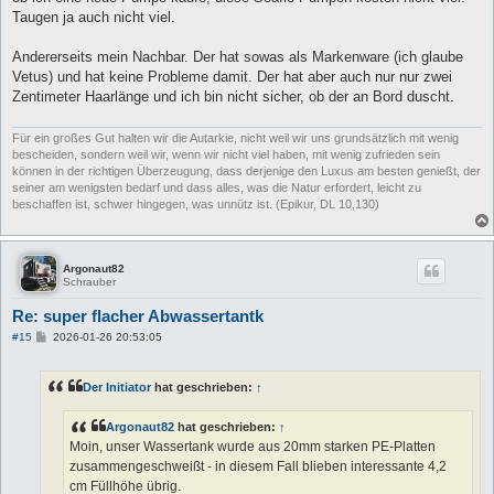
Taugen ja auch nicht viel.
Andererseits mein Nachbar. Der hat sowas als Markenware (ich glaube
Vetus) und hat keine Probleme damit. Der hat aber auch nur nur zwei
Zentimeter Haarlänge und ich bin nicht sicher, ob der an Bord duscht.
Für ein großes Gut halten wir die Autarkie, nicht weil wir uns grundsätzlich mit wenig
bescheiden, sondern weil wir, wenn wir nicht viel haben, mit wenig zufrieden sein
können in der richtigen Überzeugung, dass derjenige den Luxus am besten genießt, der
seiner am wenigsten bedarf und dass alles, was die Natur erfordert, leicht zu
beschaffen ist, schwer hingegen, was unnütz ist. (Epikur, DL 10,130)
Argonaut82
Schrauber
Re: super flacher Abwassertantk
B
#15
2026-01-26 20:53:05
e
i
t
Der Initiator
hat geschrieben:
↑
r
a
g
Argonaut82
hat geschrieben:
↑
Moin, unser Wassertank wurde aus 20mm starken PE-Platten
zusammengeschweißt - in diesem Fall blieben interessante 4,2
cm Füllhöhe übrig.