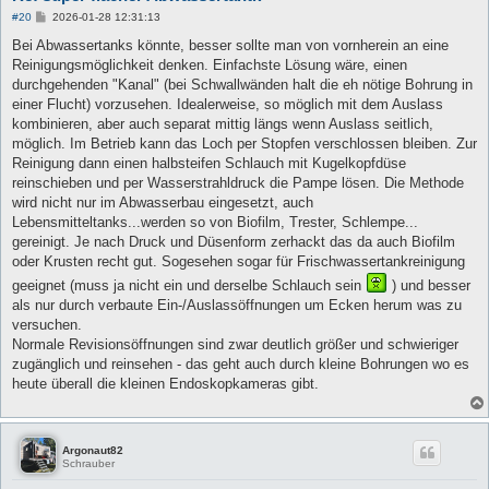
B
#20
2026-01-28 12:31:13
e
i
Bei Abwassertanks könnte, besser sollte man von vornherein an eine
t
Reinigungsmöglichkeit denken. Einfachste Lösung wäre, einen
r
a
durchgehenden "Kanal" (bei Schwallwänden halt die eh nötige Bohrung in
g
einer Flucht) vorzusehen. Idealerweise, so möglich mit dem Auslass
kombinieren, aber auch separat mittig längs wenn Auslass seitlich,
möglich. Im Betrieb kann das Loch per Stopfen verschlossen bleiben. Zur
Reinigung dann einen halbsteifen Schlauch mit Kugelkopfdüse
reinschieben und per Wasserstrahldruck die Pampe lösen. Die Methode
wird nicht nur im Abwasserbau eingesetzt, auch
Lebensmitteltanks...werden so von Biofilm, Trester, Schlempe...
gereinigt. Je nach Druck und Düsenform zerhackt das da auch Biofilm
oder Krusten recht gut. Sogesehen sogar für Frischwassertankreinigung
geeignet (muss ja nicht ein und derselbe Schlauch sein
) und besser
als nur durch verbaute Ein-/Auslassöffnungen um Ecken herum was zu
versuchen.
Normale Revisionsöffnungen sind zwar deutlich größer und schwieriger
zugänglich und reinsehen - das geht auch durch kleine Bohrungen wo es
heute überall die kleinen Endoskopkameras gibt.
Argonaut82
Schrauber