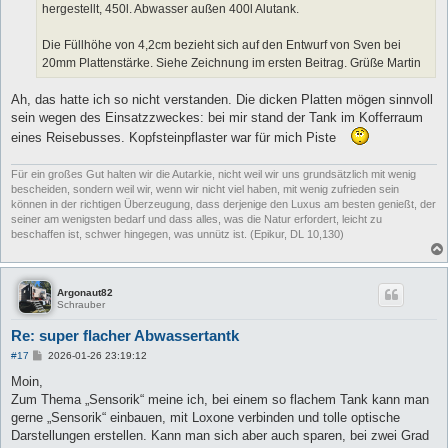
hergestellt, 450l. Abwasser außen 400l Alutank.
Die Füllhöhe von 4,2cm bezieht sich auf den Entwurf von Sven bei
20mm Plattenstärke. Siehe Zeichnung im ersten Beitrag. Grüße Martin
Ah, das hatte ich so nicht verstanden. Die dicken Platten mögen sinnvoll
sein wegen des Einsatzzweckes: bei mir stand der Tank im Kofferraum
eines Reisebusses. Kopfsteinpflaster war für mich Piste
Für ein großes Gut halten wir die Autarkie, nicht weil wir uns grundsätzlich mit wenig
bescheiden, sondern weil wir, wenn wir nicht viel haben, mit wenig zufrieden sein
können in der richtigen Überzeugung, dass derjenige den Luxus am besten genießt, der
seiner am wenigsten bedarf und dass alles, was die Natur erfordert, leicht zu
beschaffen ist, schwer hingegen, was unnütz ist. (Epikur, DL 10,130)
Argonaut82
Schrauber
Re: super flacher Abwassertantk
B
#17
2026-01-26 23:19:12
e
i
Moin,
t
Zum Thema „Sensorik“ meine ich, bei einem so flachem Tank kann man
r
a
gerne „Sensorik“ einbauen, mit Loxone verbinden und tolle optische
g
Darstellungen erstellen. Kann man sich aber auch sparen, bei zwei Grad