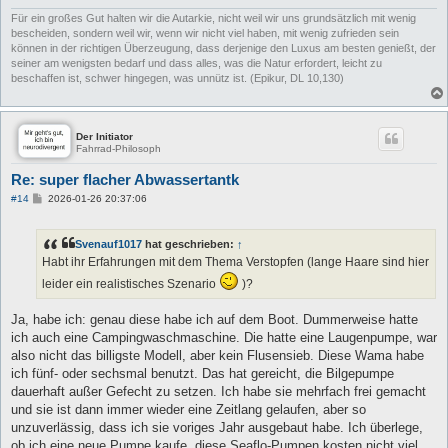
Für ein großes Gut halten wir die Autarkie, nicht weil wir uns grundsätzlich mit wenig
bescheiden, sondern weil wir, wenn wir nicht viel haben, mit wenig zufrieden sein
können in der richtigen Überzeugung, dass derjenige den Luxus am besten genießt, der
seiner am wenigsten bedarf und dass alles, was die Natur erfordert, leicht zu
beschaffen ist, schwer hingegen, was unnütz ist. (Epikur, DL 10,130)
Der Initiator
Fahrrad-Philosoph
Re: super flacher Abwassertantk
B
#14
2026-01-26 20:37:06
e
i
t
Svenauf1017
hat geschrieben:
↑
r
a
Habt ihr Erfahrungen mit dem Thema Verstopfen (lange Haare sind hier
g
leider ein realistisches Szenario
)?
Ja, habe ich: genau diese habe ich auf dem Boot. Dummerweise hatte
ich auch eine Campingwaschmaschine. Die hatte eine Laugenpumpe, war
also nicht das billigste Modell, aber kein Flusensieb. Diese Wama habe
ich fünf- oder sechsmal benutzt. Das hat gereicht, die Bilgepumpe
dauerhaft außer Gefecht zu setzen. Ich habe sie mehrfach frei gemacht
und sie ist dann immer wieder eine Zeitlang gelaufen, aber so
unzuverlässig, dass ich sie voriges Jahr ausgebaut habe. Ich überlege,
ob ich eine neue Pumpe kaufe, diese Seaflo-Pumpen kosten nicht viel.