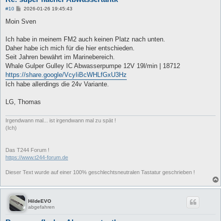
B
#10
2026-01-26 19:45:43
e
i
Moin Sven
t
r
a
Ich habe in meinem FM2 auch keinen Platz nach unten.
g
Daher habe ich mich für die hier entschieden.
Seit Jahren bewährt im Marinebereich.
Whale Gulper Gulley IC Abwasserpumpe 12V 19l/min | 18712
https://share.google/VcyIiBcWHLfGxU3Hz
Ich habe allerdings die 24v Variante.
LG, Thomas
Irgendwann mal... ist irgendwann mal zu spät !
(Ich)
Das T244 Forum !
https://www.t244-forum.de
Dieser Text wurde auf einer 100% geschlechtsneutralen Tastatur geschrieben !
HildeEVO
abgefahren