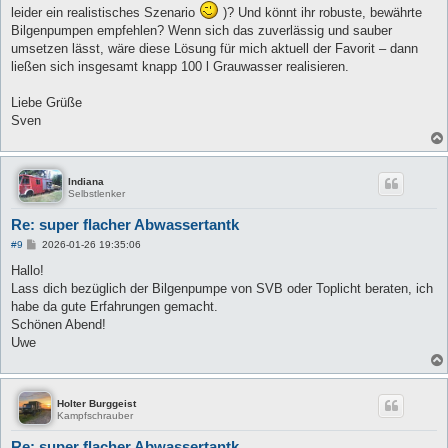
leider ein realistisches Szenario
)? Und könnt ihr robuste, bewährte
Bilgenpumpen empfehlen? Wenn sich das zuverlässig und sauber
umsetzen lässt, wäre diese Lösung für mich aktuell der Favorit – dann
ließen sich insgesamt knapp 100 l Grauwasser realisieren.
Liebe Grüße
Sven
Indiana
Selbstlenker
Re: super flacher Abwassertantk
B
#9
2026-01-26 19:35:06
e
i
Hallo!
t
Lass dich bezüglich der Bilgenpumpe von SVB oder Toplicht beraten, ich
r
a
habe da gute Erfahrungen gemacht.
g
Schönen Abend!
Uwe
Holter Burggeist
Kampfschrauber
Re: super flacher Abwassertantk