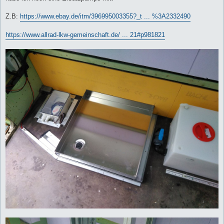
Z.B:
https://www.ebay.de/itm/396995003355?_t ... %3A2332490
https://www.allrad-lkw-gemeinschaft.de/ ... 21#p981821