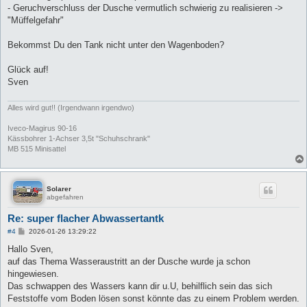
- Geruchverschluss der Dusche vermutlich schwierig zu realisieren ->
"Müffelgefahr"
Bekommst Du den Tank nicht unter den Wagenboden?
Glück auf!
Sven
Alles wird gut!! (Irgendwann irgendwo)
Iveco-Magirus 90-16
Kässbohrer 1-Achser 3,5t "Schuhschrank"
MB 515 Minisattel
Solarer
abgefahren
Re: super flacher Abwassertantk
B
#4
2026-01-26 13:29:22
e
i
Hallo Sven,
t
auf das Thema Wasseraustritt an der Dusche wurde ja schon
r
a
hingewiesen.
g
Das schwappen des Wassers kann dir u.U, behilflich sein das sich
Feststoffe vom Boden lösen sonst könnte das zu einem Problem werden.