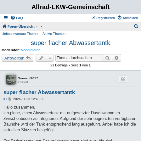
Allrad-LKW-Gemeinschaft
FAQ
Registrieren
Anmelden
S
Foren-Übersicht
Unbeantwortete Themen
Aktive Themen
u
super flacher Abwassertantk
c
h
Moderator:
Moderatoren
e
Suche
Erweiterte 
Antworten
21 Beiträge • Seite
1
von
1
Svenauf1017
infiziert
super flacher Abwassertantk
B
#1
2026-01-26 12:43:00
e
i
Hallo zusammen,
t
ich plane, einen Abwassertank mit aufgesetzter Duschwanne im
r
a
Zwischenboden zu integrieren. Aufgrund der sehr begrenzten verfügbaren
g
Bauhöhe wird der Tank entsprechend lang ausgeführt. Anbei habe ich die
aktuellen Skizzen beigefügt.