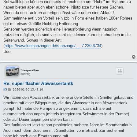
Schwallbleche können einerseits hilfreich sein um "Ruhe" im System zu
haben bieten aber auch eben schöne "Nistplätze für festere Sachen.
Wenn du den Tank eh anfertigen lässt wäre unten eine Ablauf-/
Sammelrinne evtl von Vorteil sein (zb in Form eines halben 100er Rohres
ggf mit etwas Gefälle Richtung Entleerung.
Sensoren werden sicherlich eine Herausforderung wenn natürlich
trotzdem möglich, da sind vielleicht die kleinen zum einschrauben in die
Seitenwand. Sowas in dieser Art:
(
https://www.kleinanzeigen.de/s-anzeige/ ... 7-230-6734
)
Udo
Sleepwalker
süchtig
Re: super flacher Abwassertantk
B
#5
2026-01-26 13:48:10
e
i
Wir haben den Abwassertank an eine andere Stelle im Shelter gebaut und
t
arbeiten mit einer Bilgepumpe, die das Abwasser in den Abwassertank
r
a
pumpt. Ich habe die Pumpe so angeklemmt, dass ich sie auf
g
automatisch abpumpen (mittels integriertem Schwimmer in der Pumpe)
oder auf Dauer abpumpen stellen kann.
Das funktioniert jetzt schon problemlos mehrere Jahre im Sommerurlaub.
Auch nach dem Duschen mit Sandfüßen vom Strand. Zur Sicherheit
habe ich noch eine Ersatzpumpe mit.