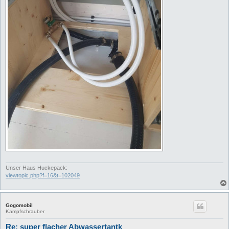
Unser Haus Huckepack:
viewtopic.php?f=16&t=102049
Gogomobil
Kampfschrauber
Re: super flacher Abwassertantk