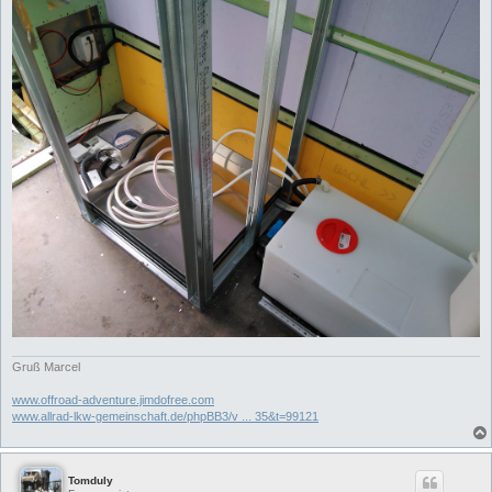
Gruß Marcel
www.offroad-adventure.jimdofree.com
www.allrad-lkw-gemeinschaft.de/phpBB3/v ... 35&t=99121
Tomduly