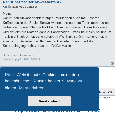
Re: super flacher Abwassertantk
B
#21
2026-01-28 21:12:36
e
i
Moin,
t
warum den Abwassertank reinigen? Wir kippen auch mal unseren
r
a
Kaffeeprütt in die Spüle, Schwallwände sind auch im Tank, mehr als nen
g
halber Zentimeter Plempe bleibt nicht im Tank stehen. Beim Ablassen
wird der dickere Matsch ganz gut abgezogen. Dreck baut sich bei uns im
Tank nicht auf, ein bisschen bleibt im AW-Tank zurück, kumuliert sich
aber nicht. Bei einem so flachen Tank würde ich mich auf die
Selbstreinigung nicht verlassen. Grüße Martin
Unser Haus Huckepack:
viewtopic.php?f=16&t=102049
Antworten
Diese Website nutzt Cookies, um dir den
21 Beiträge • Seite
1
von
1
bestmöglichen Komfort bei der Nutzung zu
bieten.
Mehr erfahren
Foren-Übersicht
Alle Zeiten sind
UTC+02:00
Style developer by
support forum tricolor
,
Powered by
phpBB
® Forum Software © phpBB
Limited
Verstanden!
Deutsche Übersetzung durch
phpBB.de
Impressum und Datenschutzhinweise