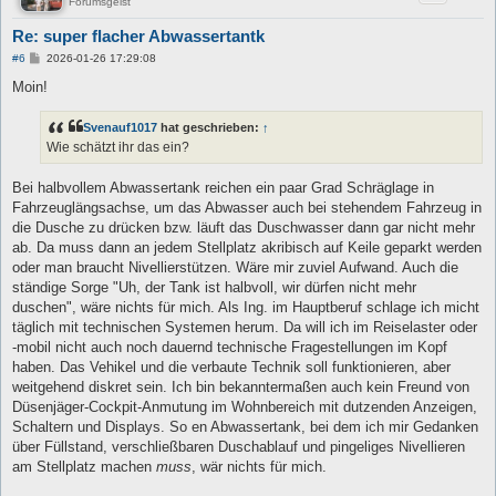
Forumsgeist
Re: super flacher Abwassertantk
B
#6
2026-01-26 17:29:08
e
i
Moin!
t
r
a
Svenauf1017
hat geschrieben:
↑
g
Wie schätzt ihr das ein?
Bei halbvollem Abwassertank reichen ein paar Grad Schräglage in
Fahrzeuglängsachse, um das Abwasser auch bei stehendem Fahrzeug in
die Dusche zu drücken bzw. läuft das Duschwasser dann gar nicht mehr
ab. Da muss dann an jedem Stellplatz akribisch auf Keile geparkt werden
oder man braucht Nivellierstützen. Wäre mir zuviel Aufwand. Auch die
ständige Sorge "Uh, der Tank ist halbvoll, wir dürfen nicht mehr
duschen", wäre nichts für mich. Als Ing. im Hauptberuf schlage ich micht
täglich mit technischen Systemen herum. Da will ich im Reiselaster oder
-mobil nicht auch noch dauernd technische Fragestellungen im Kopf
haben. Das Vehikel und die verbaute Technik soll funktionieren, aber
weitgehend diskret sein. Ich bin bekanntermaßen auch kein Freund von
Düsenjäger-Cockpit-Anmutung im Wohnbereich mit dutzenden Anzeigen,
Schaltern und Displays. So en Abwassertank, bei dem ich mir Gedanken
über Füllstand, verschließbaren Duschablauf und pingeliges Nivellieren
am Stellplatz machen
muss
, wär nichts für mich.