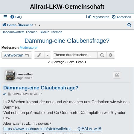
Allrad-LKW-Gemeinschaft
FAQ
Registrieren
Anmelden
S
Foren-Übersicht
Unbeantwortete Themen
Aktive Themen
u
Dämmung-eine Glaubensfrage?
c
h
Moderator:
Moderatoren
e
Suche
Erweiterte 
Antworten
25 Beiträge • Seite
1
von
1
benztreiber
abgefahren
Dämmung-eine Glaubensfrage?
B
#1
2026-01-23 18:44:07
e
i
In 2 Wochen kommt der neue und wir machen uns Gedanken wie wir den
t
Dämmen.
r
a
Viel nehmen ja Armaflex und Co.Oder harte Dämmplatten wie Styrodur
g
usw.
Aber was ist zb.mit sowas?
https://www.bauhaus.info/steinwolle/roc ... QrEALw_wcB