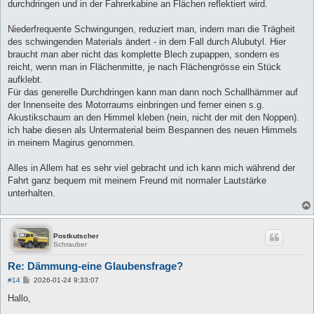
durchdringen und in der Fahrerkabine an Flächen reflektiert wird.
Niederfrequente Schwingungen, reduziert man, indem man die Trägheit
des schwingenden Materials ändert - in dem Fall durch Alubutyl. Hier
braucht man aber nicht das komplette Blech zupappen, sondern es
reicht, wenn man in Flächenmitte, je nach Flächengrösse ein Stück
aufklebt.
Für das generelle Durchdringen kann man dann noch Schallhämmer auf
der Innenseite des Motorraums einbringen und ferner einen s.g.
Akustikschaum an den Himmel kleben (nein, nicht der mit den Noppen).
ich habe diesen als Untermaterial beim Bespannen des neuen Himmels
in meinem Magirus genommen.
Alles in Allem hat es sehr viel gebracht und ich kann mich während der
Fahrt ganz bequem mit meinem Freund mit normaler Lautstärke
unterhalten.
Postkutscher
Schrauber
Re: Dämmung-eine Glaubensfrage?
B
#14
2026-01-24 9:33:07
e
i
Hallo,
t
r