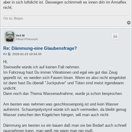
aber in sich luftdicht ist. Deswegen schimmelt es innen drin im Armaflex
nicht.
Ois isi, Beppo
Veit M
Allrad-Philosoph
Re: Dämmung-eine Glaubensfrage?
B
#3
2026-01-23 19:34:33
e
i
Hi,
t
Steinwolle würde ich auf keinen Fall nehmen.
r
a
Im Fahrzeug hast Du immer Vibrationen und egal wie gut das Zeug
g
gepreßt ist, es werden sich Fasern lösen. Wenn es also nicht eingetütet
ist dann hast Du überall "Juckpulver" und Tüten sind meist irgendwann
undicht.
Dann noch das Thema Wasseraufnahme, wurde ja schon besprochen.
Am besten was nehmen was geschlossenporig ist und kein Wasser
aufnimmt. Schaumpolystyrol würde ich auch vermeiden, da bleibt genug
Wasser zwischen den Kügelchen hängen, will man auch nicht.
Dämmung am besten so ein bauen daß man sie bei Bedarf auch schnell
rausnehmen kann, man weiß nie wann man ran muß.