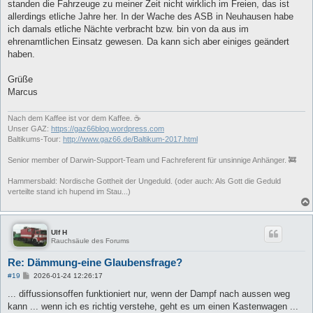
standen die Fahrzeuge zu meiner Zeit nicht wirklich im Freien, das ist
allerdings etliche Jahre her. In der Wache des ASB in Neuhausen habe
ich damals etliche Nächte verbracht bzw. bin von da aus im
ehrenamtlichen Einsatz gewesen. Da kann sich aber einiges geändert
haben.
Grüße
Marcus
Nach dem Kaffee ist vor dem Kaffee. ☕
Unser GAZ:
https://gaz66blog.wordpress.com
Baltikums-Tour:
http://www.gaz66.de/Baltikum-2017.html
Senior member of Darwin-Support-Team und Fachreferent für unsinnige Anhänger. 🚒
Hammersbald: Nordische Gottheit der Ungeduld. (oder auch: Als Gott die Geduld
verteilte stand ich hupend im Stau...)
Ulf H
Rauchsäule des Forums
Re: Dämmung-eine Glaubensfrage?
B
#19
2026-01-24 12:26:17
e
i
... diffussionsoffen funktioniert nur, wenn der Dampf nach aussen weg
t
kann ... wenn ich es richtig verstehe, geht es um einen Kastenwagen ...
r