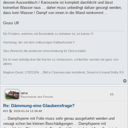
a
dessen Aussenblech / Karosserie ist komplett damfdicht und lässt
g
keinerlsei Wasser raus ... daher muss unbedingt dafuer gesorgt werden,
dass kein Wasser / Dampf von innen in die Wand reinkommt ...
Gruss Ulf
Ein Problem, welches mit Bordmitteln zu beheben ist, ist keines !!!
Hanomag, der mit dem vollnussigen Kaltlaufsound !!
Sisu (finnisch) die positivste Umschreibung für Dickschädel.
Da ist man ständig dran die Karren zu verbessern, schlechter werden sie ganz von
alleine.
Magirus-Deutz 170D11FA ... Bild in Cinemascope extrabreit, Sound in 6-kanal Dolby 8.5
...
Ulf H
Rauchsäule des Forums
Re: Dämmung-eine Glaubensfrage?
B
#20
2026-01-24 12:28:48
e
i
... Dampfsperre mit Folie muss sehr genau ausgefuehrt werden und
t
vesagt schon bei kleinen Beschädigungen ... Dampfsperre mit
r
a