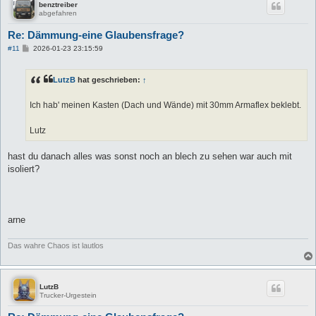
benztreiber
abgefahren
Re: Dämmung-eine Glaubensfrage?
B
#11
2026-01-23 23:15:59
e
i
t
LutzB
hat geschrieben:
↑
r
a
g
Ich hab' meinen Kasten (Dach und Wände) mit 30mm Armaflex beklebt.
Lutz
hast du danach alles was sonst noch an blech zu sehen war auch mit
isoliert?
arne
Das wahre Chaos ist lautlos
LutzB
Trucker-Urgestein