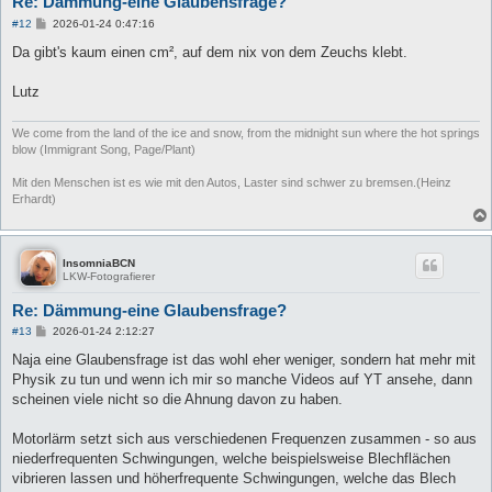
Re: Dämmung-eine Glaubensfrage?
B
#12
2026-01-24 0:47:16
e
i
Da gibt's kaum einen cm², auf dem nix von dem Zeuchs klebt.
t
r
a
Lutz
g
We come from the land of the ice and snow, from the midnight sun where the hot springs
blow (Immigrant Song, Page/Plant)
Mit den Menschen ist es wie mit den Autos, Laster sind schwer zu bremsen.(Heinz
Erhardt)
InsomniaBCN
LKW-Fotografierer
Re: Dämmung-eine Glaubensfrage?
B
#13
2026-01-24 2:12:27
e
i
Naja eine Glaubensfrage ist das wohl eher weniger, sondern hat mehr mit
t
Physik zu tun und wenn ich mir so manche Videos auf YT ansehe, dann
r
a
scheinen viele nicht so die Ahnung davon zu haben.
g
Motorlärm setzt sich aus verschiedenen Frequenzen zusammen - so aus
niederfrequenten Schwingungen, welche beispielsweise Blechflächen
vibrieren lassen und höherfrequente Schwingungen, welche das Blech