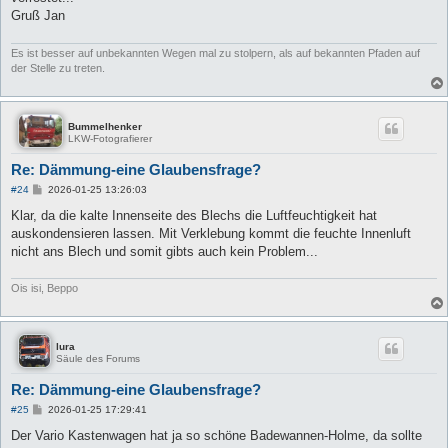
Gruß Jan
Es ist besser auf unbekannten Wegen mal zu stolpern, als auf bekannten Pfaden auf
der Stelle zu treten.
Bummelhenker
LKW-Fotografierer
Re: Dämmung-eine Glaubensfrage?
B
#24
2026-01-25 13:26:03
e
i
Klar, da die kalte Innenseite des Blechs die Luftfeuchtigkeit hat
t
auskondensieren lassen. Mit Verklebung kommt die feuchte Innenluft
r
a
nicht ans Blech und somit gibts auch kein Problem...
g
Ois isi, Beppo
lura
Säule des Forums
Re: Dämmung-eine Glaubensfrage?
B
#25
2026-01-25 17:29:41
e
i
Der Vario Kastenwagen hat ja so schöne Badewannen-Holme, da sollte
t