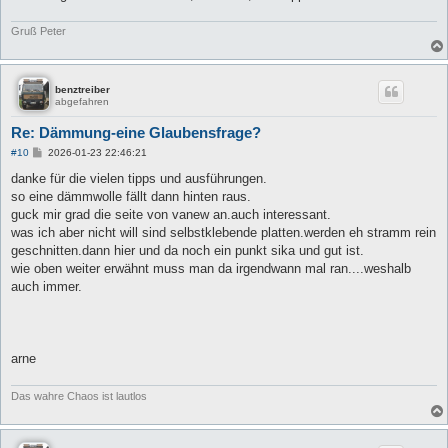
Gruß Peter
benztreiber
abgefahren
Re: Dämmung-eine Glaubensfrage?
B
#10
2026-01-23 22:46:21
e
i
danke für die vielen tipps und ausführungen.
t
so eine dämmwolle fällt dann hinten raus.
r
a
guck mir grad die seite von vanew an.auch interessant.
g
was ich aber nicht will sind selbstklebende platten.werden eh stramm rein
geschnitten.dann hier und da noch ein punkt sika und gut ist.
wie oben weiter erwähnt muss man da irgendwann mal ran....weshalb
auch immer.
arne
Das wahre Chaos ist lautlos