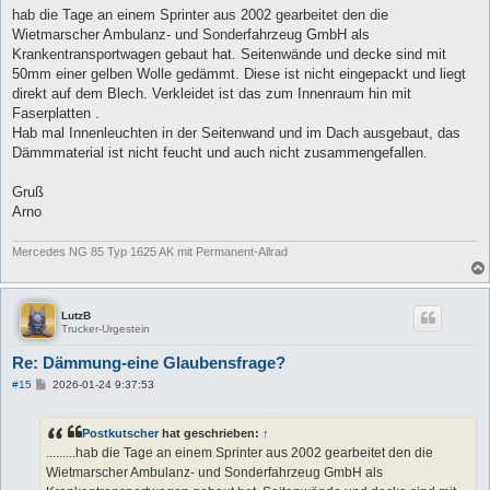
a
hab die Tage an einem Sprinter aus 2002 gearbeitet den die
g
Wietmarscher Ambulanz- und Sonderfahrzeug GmbH als
Krankentransportwagen gebaut hat. Seitenwände und decke sind mit
50mm einer gelben Wolle gedämmt. Diese ist nicht eingepackt und liegt
direkt auf dem Blech. Verkleidet ist das zum Innenraum hin mit
Faserplatten .
Hab mal Innenleuchten in der Seitenwand und im Dach ausgebaut, das
Dämmmaterial ist nicht feucht und auch nicht zusammengefallen.
Gruß
Arno
Mercedes NG 85 Typ 1625 AK mit Permanent-Allrad
LutzB
Trucker-Urgestein
Re: Dämmung-eine Glaubensfrage?
B
#15
2026-01-24 9:37:53
e
i
t
Postkutscher
hat geschrieben:
↑
r
a
.........hab die Tage an einem Sprinter aus 2002 gearbeitet den die
g
Wietmarscher Ambulanz- und Sonderfahrzeug GmbH als