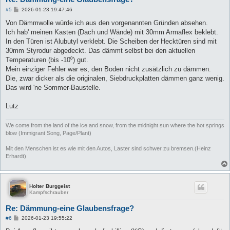
B
#5
2026-01-23 19:47:46
e
i
Von Dämmwolle würde ich aus den vorgenannten Gründen absehen.
t
Ich hab' meinen Kasten (Dach und Wände) mit 30mm Armaflex beklebt.
r
a
In den Türen ist Alubutyl verklebt. Die Scheiben der Hecktüren sind mit
g
30mm Styrodur abgedeckt. Das dämmt selbst bei den aktuellen
Temperaturen (bis -10⁰) gut.
Mein einziger Fehler war es, den Boden nicht zusätzlich zu dämmen.
Die, zwar dicker als die originalen, Siebdruckplatten dämmen ganz wenig.
Das wird 'ne Sommer-Baustelle.
Lutz
We come from the land of the ice and snow, from the midnight sun where the hot springs
blow (Immigrant Song, Page/Plant)
Mit den Menschen ist es wie mit den Autos, Laster sind schwer zu bremsen.(Heinz
Erhardt)
Holter Burggeist
Kampfschrauber
Re: Dämmung-eine Glaubensfrage?
B
#6
2026-01-23 19:55:22
e
i