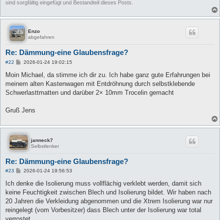
sind sorgfältig eingefügt und Bestandteil dieses Posts.
Enzo
abgefahren
Re: Dämmung-eine Glaubensfrage?
B
#22
2026-01-24 19:02:15
e
i
Moin Michael, da stimme ich dir zu. Ich habe ganz gute Erfahrungen bei
t
meinem alten Kastenwagen mit Entdröhnung durch selbstklebende
r
a
Schwerlasttmatten und darüber 2× 10mm Trocelin gemacht
g
Gruß Jens
janneck7
Selbstlenker
Re: Dämmung-eine Glaubensfrage?
B
#23
2026-01-24 19:56:53
e
i
Ich denke die Isolierung muss vollflächig verklebt werden, damit sich
t
keine Feuchtigkeit zwischen Blech und Isolierung bildet. Wir haben nach
r
a
20 Jahren die Verkleidung abgenommen und die Xtrem Isolierung war nur
g
reingelegt (vom Vorbesitzer) dass Blech unter der Isolierung war total
verrostet...