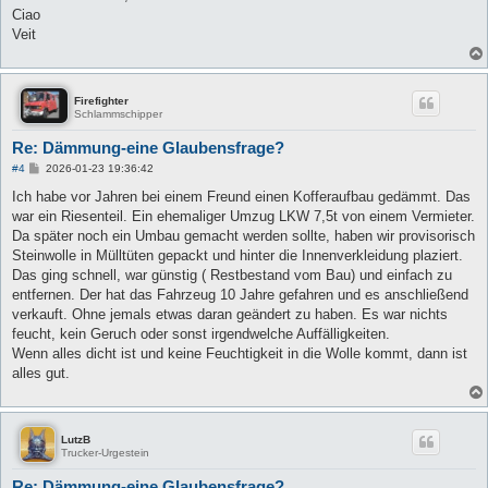
Ciao
Veit
Firefighter
Schlammschipper
Re: Dämmung-eine Glaubensfrage?
B
#4
2026-01-23 19:36:42
e
i
Ich habe vor Jahren bei einem Freund einen Kofferaufbau gedämmt. Das
t
war ein Riesenteil. Ein ehemaliger Umzug LKW 7,5t von einem Vermieter.
r
a
Da später noch ein Umbau gemacht werden sollte, haben wir provisorisch
g
Steinwolle in Mülltüten gepackt und hinter die Innenverkleidung plaziert.
Das ging schnell, war günstig ( Restbestand vom Bau) und einfach zu
entfernen. Der hat das Fahrzeug 10 Jahre gefahren und es anschließend
verkauft. Ohne jemals etwas daran geändert zu haben. Es war nichts
feucht, kein Geruch oder sonst irgendwelche Auffälligkeiten.
Wenn alles dicht ist und keine Feuchtigkeit in die Wolle kommt, dann ist
alles gut.
LutzB
Trucker-Urgestein
Re: Dämmung-eine Glaubensfrage?