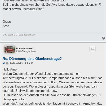
Oder welche Dämmwolle wäre auch noch gut?
Soll ja nicht einsacken über die Zeit(wie lange dauert sowas eigentlich?)
Macht sowas überhaupt Sinn?
Gruss
Arne
Das wahre Chaos ist lautlos
Bummelhenker
LKW-Fotografierer
Re: Dämmung-eine Glaubensfrage?
B
#2
2026-01-23 19:23:58
e
i
Hallo Arne,
t
in dem Querschnitt der Wand bildet sich automatisch ein
r
a
Temperaturgefälle. Mit sinkender Temperatur nach aussen hin nimmt das
g
Wasserdampfhaltevermögen der Luft ab, Wasser kondensiert aus. das ist
der sog. Taupunkt. Wenn dieser Taupunkt in der Steinwolle liegt, dann
säuft die Steinwolle ab, schimmelt, usw.
Du musst also den Aufbau mit Steinwolle absolut luftdicht hinkriegen -->
Dampfsperrfolie.
Wenn du Armaflex aufklebst, ist der Taupunkt irgendwo im Armaflex, das