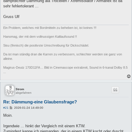
dampfdichter Dämmung ala Trocellen / Xtremisolator / Armaflex ist da
g
sehr fehlertolerant ...
Gruss Ulf
Ein Problem, welches mit Bordmitteln zu beheben ist, ist keines !!!
Hanomag, der mit dem vollnussigen Kaltlaufsound !!
Sisu (finnisch) die positivste Umschreibung für Dickschädel.
Da ist man ständig dran die Karren zu verbessern, schlechter werden sie ganz von
alleine.
Magirus-Deutz 170D11FA ... Bild in Cinemascope extrabreit, Sound in 6-kanal Dolby 8.5
...
Strom
abgefahren
Re: Dämmung-eine Glaubensfrage?
B
#21
2026-01-24 14:49:00
e
i
Moin.
t
r
a
Irgendwie ... hinkt der Vergleich mit einem KTW.
g
Zumindest kenne ich niemanden, der in einem KTW kocht oder duscht,