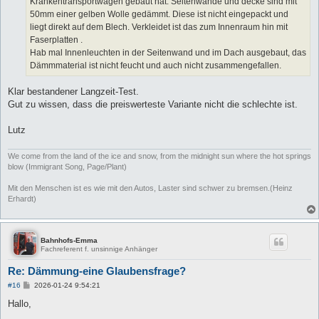
Krankentransportwagen gebaut hat. Seitenwände und decke sind mit
50mm einer gelben Wolle gedämmt. Diese ist nicht eingepackt und
liegt direkt auf dem Blech. Verkleidet ist das zum Innenraum hin mit
Faserplatten .
Hab mal Innenleuchten in der Seitenwand und im Dach ausgebaut, das
Dämmmaterial ist nicht feucht und auch nicht zusammengefallen.
Klar bestandener Langzeit-Test.
Gut zu wissen, dass die preiswerteste Variante nicht die schlechte ist.
Lutz
We come from the land of the ice and snow, from the midnight sun where the hot springs
blow (Immigrant Song, Page/Plant)
Mit den Menschen ist es wie mit den Autos, Laster sind schwer zu bremsen.(Heinz
Erhardt)
Bahnhofs-Emma
Fachreferent f. unsinnige Anhänger
Re: Dämmung-eine Glaubensfrage?
B
#16
2026-01-24 9:54:21
e
i
Hallo,
t
r