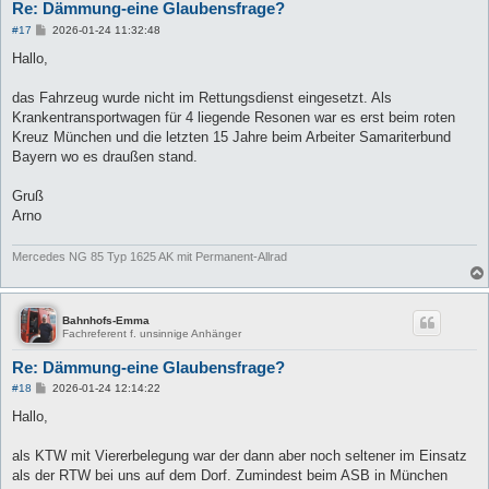
Re: Dämmung-eine Glaubensfrage?
B
#17
2026-01-24 11:32:48
e
i
Hallo,
t
r
a
das Fahrzeug wurde nicht im Rettungsdienst eingesetzt. Als
g
Krankentransportwagen für 4 liegende Resonen war es erst beim roten
Kreuz München und die letzten 15 Jahre beim Arbeiter Samariterbund
Bayern wo es draußen stand.
Gruß
Arno
Mercedes NG 85 Typ 1625 AK mit Permanent-Allrad
Bahnhofs-Emma
Fachreferent f. unsinnige Anhänger
Re: Dämmung-eine Glaubensfrage?
B
#18
2026-01-24 12:14:22
e
i
Hallo,
t
r
a
als KTW mit Viererbelegung war der dann aber noch seltener im Einsatz
g
als der RTW bei uns auf dem Dorf. Zumindest beim ASB in München