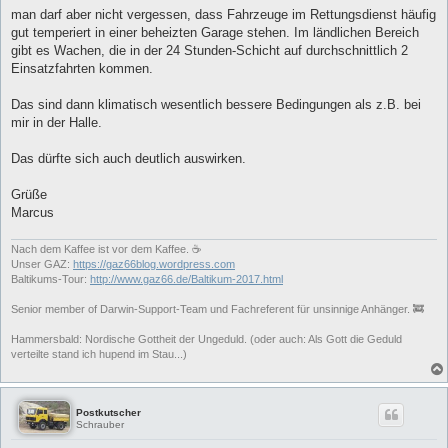
a
man darf aber nicht vergessen, dass Fahrzeuge im Rettungsdienst häufig
g
gut temperiert in einer beheizten Garage stehen. Im ländlichen Bereich
gibt es Wachen, die in der 24 Stunden-Schicht auf durchschnittlich 2
Einsatzfahrten kommen.
Das sind dann klimatisch wesentlich bessere Bedingungen als z.B. bei
mir in der Halle.
Das dürfte sich auch deutlich auswirken.
Grüße
Marcus
Nach dem Kaffee ist vor dem Kaffee. ☕
Unser GAZ:
https://gaz66blog.wordpress.com
Baltikums-Tour:
http://www.gaz66.de/Baltikum-2017.html
Senior member of Darwin-Support-Team und Fachreferent für unsinnige Anhänger. 🚒
Hammersbald: Nordische Gottheit der Ungeduld. (oder auch: Als Gott die Geduld
verteilte stand ich hupend im Stau...)
Postkutscher
Schrauber