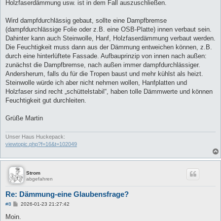
Holzfaserdämmung usw. ist in dem Fall auszuschließen.
Wird dampfdurchlässig gebaut, sollte eine Dampfbremse
(dampfdurchlässige Folie oder z.B. eine OSB-Platte) innen verbaut sein.
Dahinter kann auch Steinwolle, Hanf, Holzfaserdämmung verbaut werden.
Die Feuchtigkeit muss dann aus der Dämmung entweichen können, z.B.
durch eine hinterlüftete Fassade. Aufbauprinzip von innen nach außen:
zunächst die Dampfbremse, nach außen immer dampfdurchlässiger.
Andersherum, falls du für die Tropen baust und mehr kühlst als heizt.
Steinwolle würde ich aber nicht nehmen wollen, Hanfplatten und
Holzfaser sind recht „schüttelstabil“, haben tolle Dämmwerte und können
Feuchtigkeit gut durchleiten.
Grüße Martin
Unser Haus Huckepack:
viewtopic.php?f=16&t=102049
Strom
abgefahren
Re: Dämmung-eine Glaubensfrage?
B
#8
2026-01-23 21:27:42
e
i
Moin.