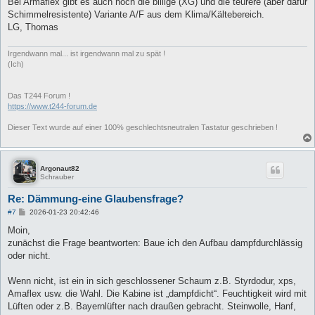
Bei Armaflex gibt es auch noch die billige (XG) und die teurere (aber dafür
t
Schimmelresistente) Variante A/F aus dem Klima/Kältebereich.
r
a
LG, Thomas
g
Irgendwann mal... ist irgendwann mal zu spät !
(Ich)
Das T244 Forum !
https://www.t244-forum.de
Dieser Text wurde auf einer 100% geschlechtsneutralen Tastatur geschrieben !
Argonaut82
Schrauber
Re: Dämmung-eine Glaubensfrage?
B
#7
2026-01-23 20:42:46
e
i
Moin,
t
zunächst die Frage beantworten: Baue ich den Aufbau dampfdurchlässig
r
a
oder nicht.
g
Wenn nicht, ist ein in sich geschlossener Schaum z.B. Styrdodur, xps,
Amaflex usw. die Wahl. Die Kabine ist „dampfdicht“. Feuchtigkeit wird mit
Lüften oder z.B. Bayernlüfter nach draußen gebracht. Steinwolle, Hanf,