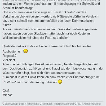
zudem wird ein Womo geschätzt min 8 h durchgängig mit Schweiß und
Atemluft beaufschlagt.
Und auch, wenn viele Fahrzeuge im Einsatz "kreativ" durch´s
Verkehrsgeschehen gelenkt werden, ne Rüttelpiste dürfte im Vergleich
dazu sehr schnell zum zusammenfallen von losen Dämmaterialien
führen.
Als wir damals die Zwischendecke beim Werkstattumbau abgerissen
haben, waren von den Glasfasermatten auch nur noch Reste im
Wolldeckendicke heil über, der Rest ist zerfallen!
Qualitativ ordne ich das auf einer Ebene mit YT-Rohholz-Vanlife-
Ausbauten ein
Ragebait?
Vielleicht.
Aber in einer dröhnigen Keksdose zu reisen, bei der Regentropfen auf
dem Dach deutlich zu hören ist und Hagel wie der Hauptwaschgang in der
Waschstraße klingt, hört sich nicht so erstrebenswert an.
Zumindest in dem Punkt kann ich dank zahlreicher Übernachtungen im
PKW vor/nach Lärmdämmung mitreden
Gruß
Michael
Gedankensprünge + fehlerhafte Grammatik, Interpunktion und Groß-/Kleinschreibung