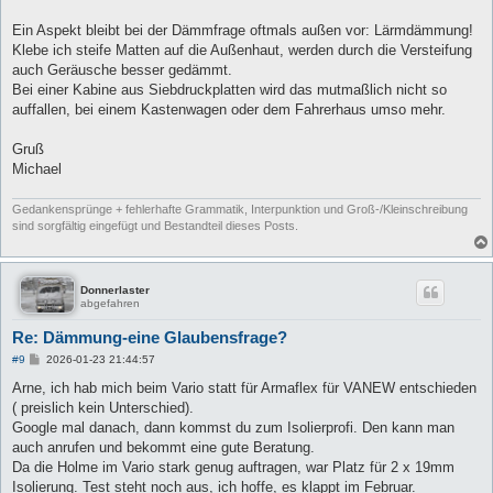
t
r
a
Ein Aspekt bleibt bei der Dämmfrage oftmals außen vor: Lärmdämmung!
g
Klebe ich steife Matten auf die Außenhaut, werden durch die Versteifung
auch Geräusche besser gedämmt.
Bei einer Kabine aus Siebdruckplatten wird das mutmaßlich nicht so
auffallen, bei einem Kastenwagen oder dem Fahrerhaus umso mehr.
Gruß
Michael
Gedankensprünge + fehlerhafte Grammatik, Interpunktion und Groß-/Kleinschreibung
sind sorgfältig eingefügt und Bestandteil dieses Posts.
Donnerlaster
abgefahren
Re: Dämmung-eine Glaubensfrage?
B
#9
2026-01-23 21:44:57
e
i
Arne, ich hab mich beim Vario statt für Armaflex für VANEW entschieden
t
( preislich kein Unterschied).
r
a
Google mal danach, dann kommst du zum Isolierprofi. Den kann man
g
auch anrufen und bekommt eine gute Beratung.
Da die Holme im Vario stark genug auftragen, war Platz für 2 x 19mm
Isolierung. Test steht noch aus, ich hoffe, es klappt im Februar.