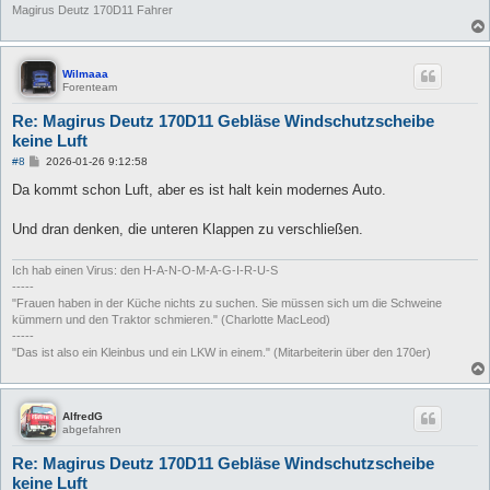
Magirus Deutz 170D11 Fahrer
Wilmaaa
Forenteam
Re: Magirus Deutz 170D11 Gebläse Windschutzscheibe
keine Luft
B
#8
2026-01-26 9:12:58
e
i
Da kommt schon Luft, aber es ist halt kein modernes Auto.
t
r
a
Und dran denken, die unteren Klappen zu verschließen.
g
Ich hab einen Virus: den H-A-N-O-M-A-G-I-R-U-S
-----
"Frauen haben in der Küche nichts zu suchen. Sie müssen sich um die Schweine
kümmern und den Traktor schmieren." (Charlotte MacLeod)
-----
"Das ist also ein Kleinbus und ein LKW in einem." (Mitarbeiterin über den 170er)
AlfredG
abgefahren
Re: Magirus Deutz 170D11 Gebläse Windschutzscheibe
keine Luft