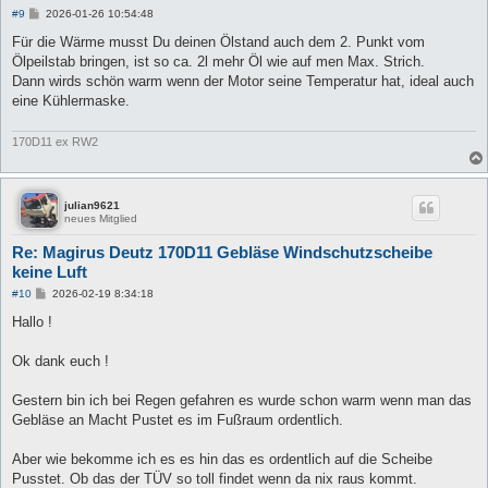
B
#9
2026-01-26 10:54:48
e
i
Für die Wärme musst Du deinen Ölstand auch dem 2. Punkt vom
t
Ölpeilstab bringen, ist so ca. 2l mehr Öl wie auf men Max. Strich.
r
a
Dann wirds schön warm wenn der Motor seine Temperatur hat, ideal auch
g
eine Kühlermaske.
170D11 ex RW2
julian9621
neues Mitglied
Re: Magirus Deutz 170D11 Gebläse Windschutzscheibe
keine Luft
B
#10
2026-02-19 8:34:18
e
i
Hallo !
t
r
a
Ok dank euch !
g
Gestern bin ich bei Regen gefahren es wurde schon warm wenn man das
Gebläse an Macht Pustet es im Fußraum ordentlich.
Aber wie bekomme ich es es hin das es ordentlich auf die Scheibe
Pusstet. Ob das der TÜV so toll findet wenn da nix raus kommt.