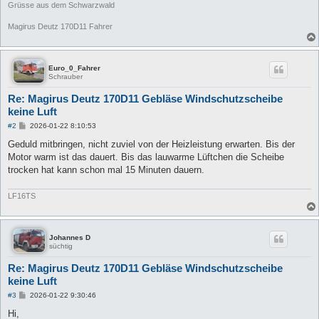
Grüsse aus dem Schwarzwald
Magirus Deutz 170D11 Fahrer
Euro_0_Fahrer
Schrauber
Re: Magirus Deutz 170D11 Gebläse Windschutzscheibe
keine Luft
B
#2
2026-01-22 8:10:53
e
i
Geduld mitbringen, nicht zuviel von der Heizleistung erwarten. Bis der
t
Motor warm ist das dauert. Bis das lauwarme Lüftchen die Scheibe
r
a
trocken hat kann schon mal 15 Minuten dauern.
g
LF16TS
Johannes D
süchtig
Re: Magirus Deutz 170D11 Gebläse Windschutzscheibe
keine Luft
B
#3
2026-01-22 9:30:46
e
i
Hi,