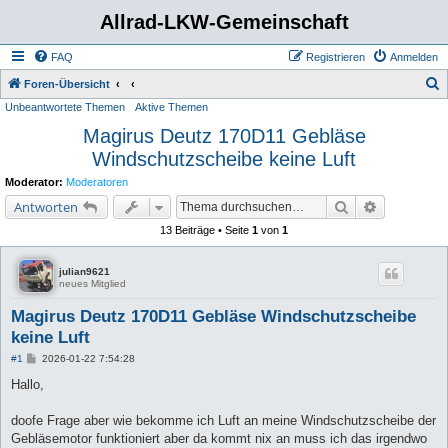
Allrad-LKW-Gemeinschaft
FAQ
Registrieren
Anmelden
S
Foren-Übersicht
Unbeantwortete Themen
Aktive Themen
u
Magirus Deutz 170D11 Gebläse
c
Windschutzscheibe keine Luft
h
e
Moderator:
Moderatoren
Suche
Erweiterte 
Antworten
13 Beiträge • Seite
1
von
1
julian9621
neues Mitglied
Magirus Deutz 170D11 Gebläse Windschutzscheibe
keine Luft
B
#1
2026-01-22 7:54:28
e
i
Hallo,
t
r
a
doofe Frage aber wie bekomme ich Luft an meine Windschutzscheibe der
g
Gebläsemotor funktioniert aber da kommt nix an muss ich das irgendwo