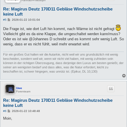
Fahrrad-Philosoph
Re: Magirus Deutz 170D11 Gebläse Windschutzscheibe
keine Luft
B
#5
2026-01-22 10:01:04
e
i
Die Frage ist, wie dort Luft hin kommt, nach Wärme ist nicht gefragt
t
r
Vielleicht gibt es da eine Klappe, die umgeschaltet werden kann/muss?
a
Oder es ist wie @Johannes D schreibt und es kommt sehr wenig Luft. So
g
wenig, dass er es nicht fühlt, weil mehr erwartet wird.
Für ein großes Gut halten wir die Autarkie, nicht weil wir uns grundsätzlich mit wenig
bescheiden, sondern weil wir, wenn wir nicht viel haben, mit wenig zufrieden sein
können in der richtigen Überzeugung, dass derjenige den Luxus am besten genießt, der
seiner am wenigsten bedarf und dass alles, was die Natur erfordert, leicht zu
beschaffen ist, schwer hingegen, was unnütz ist. (Epikur, DL 10,130)
Uwe
Forenteam
Re: Magirus Deutz 170D11 Gebläse Windschutzscheibe
keine Luft
B
#6
2026-01-22 10:48:48
e
i
Moin,
t
r