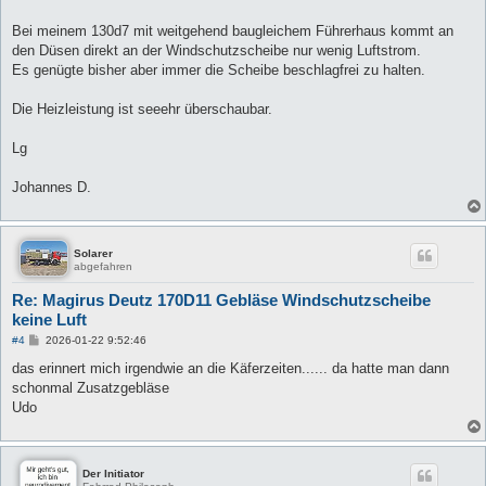
t
r
a
Bei meinem 130d7 mit weitgehend baugleichem Führerhaus kommt an
g
den Düsen direkt an der Windschutzscheibe nur wenig Luftstrom.
Es genügte bisher aber immer die Scheibe beschlagfrei zu halten.
Die Heizleistung ist seeehr überschaubar.
Lg
Johannes D.
Solarer
abgefahren
Re: Magirus Deutz 170D11 Gebläse Windschutzscheibe
keine Luft
B
#4
2026-01-22 9:52:46
e
i
das erinnert mich irgendwie an die Käferzeiten...... da hatte man dann
t
schonmal Zusatzgebläse
r
a
Udo
g
Der Initiator