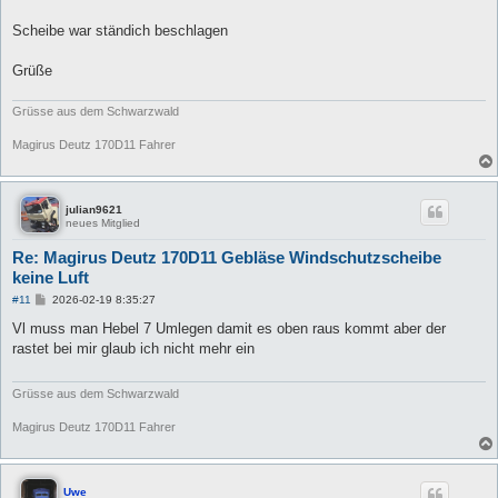
Scheibe war ständich beschlagen
Grüße
Grüsse aus dem Schwarzwald
Magirus Deutz 170D11 Fahrer
julian9621
neues Mitglied
Re: Magirus Deutz 170D11 Gebläse Windschutzscheibe
keine Luft
B
#11
2026-02-19 8:35:27
e
i
Vl muss man Hebel 7 Umlegen damit es oben raus kommt aber der
t
rastet bei mir glaub ich nicht mehr ein
r
a
g
Grüsse aus dem Schwarzwald
Magirus Deutz 170D11 Fahrer
Uwe