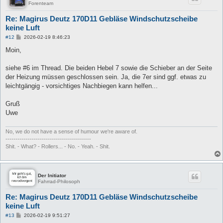
Forenteam
Re: Magirus Deutz 170D11 Gebläse Windschutzscheibe
keine Luft
B
#12
2026-02-19 8:46:23
e
i
Moin,
t
r
a
siehe #6 im Thread. Die beiden Hebel 7 sowie die Schieber an der Seite
g
der Heizung müssen geschlossen sein. Ja, die 7er sind ggf. etwas zu
leichtgängig - vorsichtiges Nachbiegen kann helfen...
Gruß
Uwe
No, we do not have a sense of humour we're aware of.
-------------------------------------------
Shit. - What? - Rollers... - No. - Yeah. - Shit.
Der Initiator
Fahrrad-Philosoph
Re: Magirus Deutz 170D11 Gebläse Windschutzscheibe
keine Luft
B
#13
2026-02-19 9:51:27
e