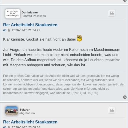
Der Initiator
Fahrrad-Philosoph
Re: Arbeitslicht Staukasten
B
#5
2026-01-20 21:34:22
e
i
Klar kannste. Guckst sie halt nicht an dabei
t
r
a
Zur Frage: Ich habe bis heute weder im Keller noch im Maschinenraum
g
Licht. Einfach weil ich mich bisher nicht entscheiden konnte, was und
wie. Da dein Aufbau magnetisch ist, könntest du ja Leuchten testweise
mit Magneten anbappen und schauen, wie das ist.
Für ein großes Gut halten wir die Autarkie, nicht weil wir uns grundsätzlich mit wenig
bescheiden, sondern weil wir, wenn wir nicht viel haben, mit wenig zufrieden sein
können in der richtigen Überzeugung, dass derjenige den Luxus am besten genießt, der
seiner am wenigsten bedarf und dass alles, was die Natur erfordert, leicht zu
beschaffen ist, schwer hingegen, was unnütz ist. (Epikur, DL 10,130)
Solarer
abgefahren
Re: Arbeitslicht Staukasten
B
#6
2026-01-20 23:08:38