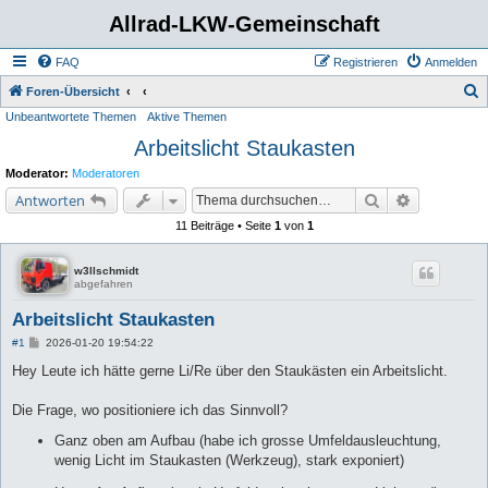
Allrad-LKW-Gemeinschaft
FAQ
Registrieren
Anmelden
S
Foren-Übersicht
Unbeantwortete Themen
Aktive Themen
u
Arbeitslicht Staukasten
c
h
Moderator:
Moderatoren
e
Suche
Erweiterte 
Antworten
11 Beiträge • Seite
1
von
1
w3llschmidt
abgefahren
Arbeitslicht Staukasten
B
#1
2026-01-20 19:54:22
e
i
Hey Leute ich hätte gerne Li/Re über den Staukästen ein Arbeitslicht.
t
r
a
Die Frage, wo positioniere ich das Sinnvoll?
g
Ganz oben am Aufbau (habe ich grosse Umfeldausleuchtung,
wenig Licht im Staukasten (Werkzeug), stark exponiert)