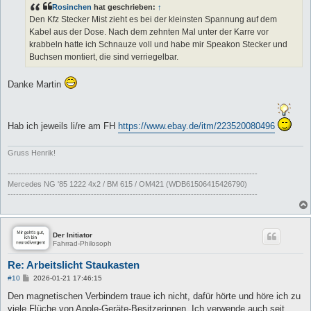
Rosinchen
hat geschrieben:
↑
r
a
Den Kfz Stecker Mist zieht es bei der kleinsten Spannung auf dem
g
Kabel aus der Dose. Nach dem zehnten Mal unter der Karre vor
krabbeln hatte ich Schnauze voll und habe mir Speakon Stecker und
Buchsen montiert, die sind verriegelbar.
Danke Martin
Hab ich jeweils li/re am FH
https://www.ebay.de/itm/223520080496
Gruss Henrik!
------------------------------------------------------------------------------------------
Mercedes NG '85 1222 4x2 / BM 615 / OM421 (WDB61506415426790)
------------------------------------------------------------------------------------------
Der Initiator
Fahrrad-Philosoph
Re: Arbeitslicht Staukasten
B
#10
2026-01-21 17:46:15
e
i
Den magnetischen Verbindern traue ich nicht, dafür hörte und höre ich zu
t
viele Flüche von Apple-Geräte-Besitzerinnen. Ich verwende auch seit
r