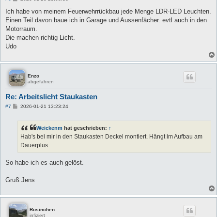
e
i
Ich habe von meinem Feuerwehrrückbau jede Menge LDR-LED Leuchten.
t
Einen Teil davon baue ich in Garage und Aussenfächer. evtl auch in den
r
a
Motorraum.
g
Die machen richtig Licht.
Udo
Enzo
abgefahren
Re: Arbeitslicht Staukasten
B
#7
2026-01-21 13:23:24
e
i
t
Weickenm
hat geschrieben:
↑
r
a
Hab's bei mir in den Staukasten Deckel montiert. Hängt im Aufbau am
g
Dauerplus
So habe ich es auch gelöst.
Gruß Jens
Rosinchen
infiziert