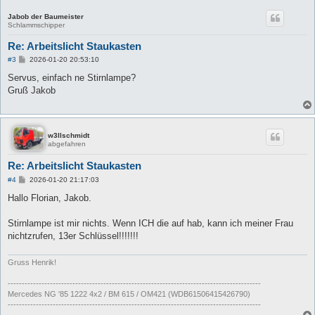
Jabob der Baumeister
Schlammschipper
Re: Arbeitslicht Staukasten
B
#3
2026-01-20 20:53:10
e
i
Servus, einfach ne Stirnlampe?
t
Gruß Jakob
r
a
g
w3llschmidt
abgefahren
Re: Arbeitslicht Staukasten
B
#4
2026-01-20 21:17:03
e
i
Hallo Florian, Jakob.
t
r
a
Stirnlampe ist mir nichts. Wenn ICH die auf hab, kann ich meiner Frau
g
nichtzrufen, 13er Schlüssel!!!!!!!
Gruss Henrik!
------------------------------------------------------------------------------------------
Mercedes NG '85 1222 4x2 / BM 615 / OM421 (WDB61506415426790)
------------------------------------------------------------------------------------------