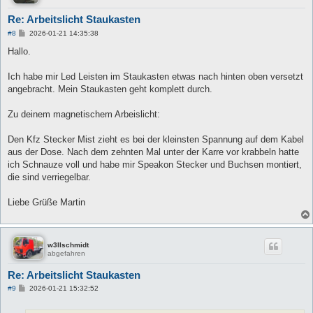
Re: Arbeitslicht Staukasten
B
#8
2026-01-21 14:35:38
e
i
Hallo.
t
r
a
Ich habe mir Led Leisten im Staukasten etwas nach hinten oben versetzt
g
angebracht. Mein Staukasten geht komplett durch.
Zu deinem magnetischem Arbeislicht:
Den Kfz Stecker Mist zieht es bei der kleinsten Spannung auf dem Kabel
aus der Dose. Nach dem zehnten Mal unter der Karre vor krabbeln hatte
ich Schnauze voll und habe mir Speakon Stecker und Buchsen montiert,
die sind verriegelbar.
Liebe Grüße Martin
w3llschmidt
abgefahren
Re: Arbeitslicht Staukasten
B
#9
2026-01-21 15:32:52
e
i
t