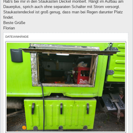
Hab's bei mir in den Staukasten Deckel montiert. Hängt im Aufbau am
r
a
Dauerplus, sprich auch ohne separaten Schalter mit Strom versorgt.
g
Staukastendeckel ist groß genug, dass man bei Regen darunter Platz
findet.
Beste Grüße
Florian
DATEIANHÄNGE