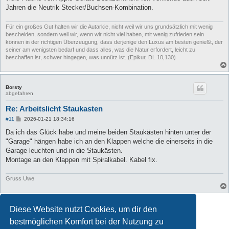
a
Jahren die Neutrik Stecker/Buchsen-Kombination.
g
Für ein großes Gut halten wir die Autarkie, nicht weil wir uns grundsätzlich mit wenig
bescheiden, sondern weil wir, wenn wir nicht viel haben, mit wenig zufrieden sein
können in der richtigen Überzeugung, dass derjenige den Luxus am besten genießt, der
seiner am wenigsten bedarf und dass alles, was die Natur erfordert, leicht zu
beschaffen ist, schwer hingegen, was unnütz ist. (Epikur, DL 10,130)
Borsty
abgefahren
Re: Arbeitslicht Staukasten
B
#11
2026-01-21 18:34:16
e
i
Da ich das Glück habe und meine beiden Staukästen hinten unter der
t
"Garage" hängen habe ich an den Klappen welche die einerseits in die
r
a
Garage leuchten und in die Staukästen.
g
Montage an den Klappen mit Spiralkabel. Kabel fix.
Gruss Uwe
Antworten
Diese Website nutzt Cookies, um dir den
11 Beiträge • Seite
1
von
1
bestmöglichen Komfort bei der Nutzung zu