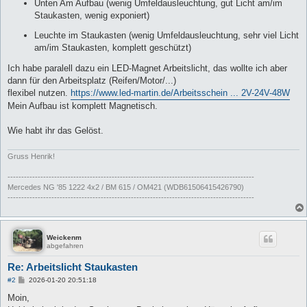
Unten Am Aufbau (wenig Umfeldausleuchtung, gut Licht am/im
Staukasten, wenig exponiert)
Leuchte im Staukasten (wenig Umfeldausleuchtung, sehr viel Licht
am/im Staukasten, komplett geschützt)
Ich habe paralell dazu ein LED-Magnet Arbeitslicht, das wollte ich aber
dann für den Arbeitsplatz (Reifen/Motor/...)
flexibel nutzen.
https://www.led-martin.de/Arbeitsschein ... 2V-24V-48W
Mein Aufbau ist komplett Magnetisch.
Wie habt ihr das Gelöst.
Gruss Henrik!
------------------------------------------------------------------------------------------
Mercedes NG '85 1222 4x2 / BM 615 / OM421 (WDB61506415426790)
------------------------------------------------------------------------------------------
Weickenm
abgefahren
Re: Arbeitslicht Staukasten
B
#2
2026-01-20 20:51:18
e
i
Moin,
t