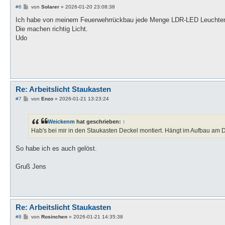
B
#6
von
Solarer
»
2026-01-20 23:08:38
e
i
Ich habe von meinem Feuerwehrrückbau jede Menge LDR-LED Leuchten. 
t
Die machen richtig Licht.
r
a
Udo
g
Re: Arbeitslicht Staukasten
B
#7
von
Enzo
»
2026-01-21 13:23:24
e
i
t
Weickenm
hat geschrieben:
↑
r
a
Hab's bei mir in den Staukasten Deckel montiert. Hängt im Aufbau am 
g
So habe ich es auch gelöst.
Gruß Jens
Re: Arbeitslicht Staukasten
B
#8
von
Rosinchen
»
2026-01-21 14:35:38
e