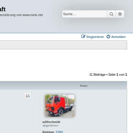
ft
Suche
Erwei
terstützung von www.noris.net
Registrieren
Anmelden
11 Beiträge • Seite
1
von
1
Autor
w3llschmidt
abgefahren
Beiträge:
2580