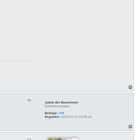
N
a
c
h
Jabob der Baumeister
o
Schlammschipper
b
e
Beiträge:
418
Registriert:
2019-07-13 15:06:14
n
N
a
c
h