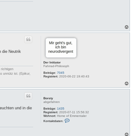
N
a
c
h
o
b
 die Neutrik
e
n
Der Initiator
Fahrrad-Philosoph
 richtigen
Beiträge:
7045
 unnütz ist. (Epikur,
Registriert:
2020-06-22 19:40:43
N
a
c
h
Borsty
o
abgefahren
b
euchten und in die
e
Beiträge:
1435
Registriert:
2020-07-11 15:56:32
n
Wohnort:
Home of Emmentaler
K
Kontaktdaten:
o
n
t
a
N