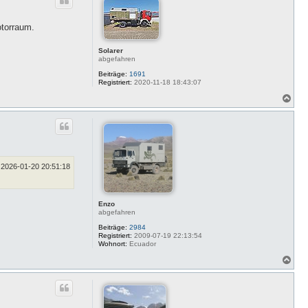
h
o
b
otorraum.
e
n
Solarer
abgefahren
Beiträge:
1691
Registriert:
2020-11-18 18:43:07
N
a
c
h
o
b
e
n
2026-01-20 20:51:18
Enzo
abgefahren
Beiträge:
2984
Registriert:
2009-07-19 22:13:54
Wohnort:
Ecuador
N
a
c
h
o
b