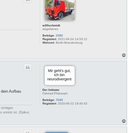
o
b
e
n
w3llschmidt
abgefahren
Beiträge:
2580
Registriert:
2021-06-24 14:53:12
Wohnort:
Berlin-Brandenburg
N
a
c
h
o
b
e
n
Der Initiator
 dein Aufbau
Fahrrad-Philosoph
Beiträge:
7045
Registriert:
2020-06-22 19:40:43
 richtigen
 unnütz ist. (Epikur,
N
a
c