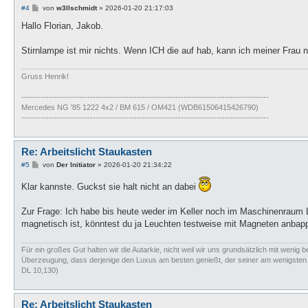
B
#4
von
w3llschmidt
»
2026-01-20 21:17:03
e
i
Hallo Florian, Jakob.
t
r
a
Stirnlampe ist mir nichts. Wenn ICH die auf hab, kann ich meiner Frau ni
g
Gruss Henrik!
------------------------------------------------------------------------------------------
Mercedes NG '85 1222 4x2 / BM 615 / OM421 (WDB61506415426790)
------------------------------------------------------------------------------------------
Re: Arbeitslicht Staukasten
B
#5
von
Der Initiator
»
2026-01-20 21:34:22
e
i
Klar kannste. Guckst sie halt nicht an dabei
t
r
a
Zur Frage: Ich habe bis heute weder im Keller noch im Maschinenraum L
g
magnetisch ist, könntest du ja Leuchten testweise mit Magneten anbapp
Für ein großes Gut halten wir die Autarkie, nicht weil wir uns grundsätzlich mit wenig b
Überzeugung, dass derjenige den Luxus am besten genießt, der seiner am wenigsten bed
DL 10,130)
Re: Arbeitslicht Staukasten