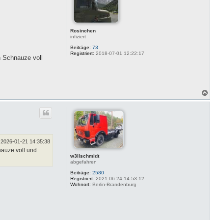
e
n
Rosinchen
infiziert
Beiträge:
73
Registriert:
2018-07-01 12:22:17
h Schnauze voll
N
a
c
h
o
b
e
n
2026-01-21 14:35:38
nauze voll und
w3llschmidt
abgefahren
Beiträge:
2580
Registriert:
2021-06-24 14:53:12
Wohnort:
Berlin-Brandenburg