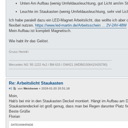
Unten Am Aufbau (wenig Umfeldausleuchtung, gut Licht am/im St
Leuchte im Staukasten (wenig Umfeldausleuchtung, sehr viel Lic
Ich habe paralell dazu ein LED-Magnet Arbeitslicht, das wollte ich aber d
flexibel nutzen.
https://www.led-martin.de/Arbeitsschein ... 2V-24V-48W
Mein Aufbau ist komplett Magnetisch.
Wie habt ihr das Gelöst.
Gruss Henrik!
------------------------------------------------------------------------------------------
Mercedes NG '85 1222 4x2 / BM 615 / OM421 (WDB61506415426790)
------------------------------------------------------------------------------------------
Re: Arbeitslicht Staukasten
B
#2
von
Weickenm
»
2026-01-20 20:51:18
e
i
Moin,
t
Hab's bei mir in den Staukasten Deckel montiert. Hängt im Aufbau am D
r
a
Staukastendeckel ist groß genug, dass man bei Regen darunter Platz fi
g
Beste Grüße
Florian
DATEIANHÄNGE