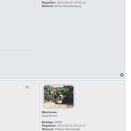
Registriert:
2021-06-24 14:53:12
Wohnort:
Berlin-Brandenburg
N
a
c
h
o
b
e
n
Weickenm
abgefahren
Beiträge:
2615
Registriert:
2014-09-29 23:16:17
Wohnort:
Pfälzer Weinstraße