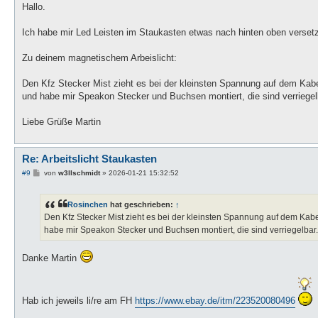
i
Hallo.
t
r
a
Ich habe mir Led Leisten im Staukasten etwas nach hinten oben verset
g
Zu deinem magnetischem Arbeislicht:
Den Kfz Stecker Mist zieht es bei der kleinsten Spannung auf dem Kabe
und habe mir Speakon Stecker und Buchsen montiert, die sind verriegel
Liebe Grüße Martin
Re: Arbeitslicht Staukasten
B
#9
von
w3llschmidt
»
2026-01-21 15:32:52
e
i
t
Rosinchen
hat geschrieben:
↑
r
a
Den Kfz Stecker Mist zieht es bei der kleinsten Spannung auf dem Kab
g
habe mir Speakon Stecker und Buchsen montiert, die sind verriegelbar.
Danke Martin
Hab ich jeweils li/re am FH
https://www.ebay.de/itm/223520080496