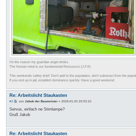
I'm the reason my guardian angel drinks
The Human mind is our fundamental Ressource (J.F.K)
This weekends saftey brief: Don't add to the population, don't substract from the populat
If you end up in jail, establish dominance quickly. Have a good weekend.
Re: Arbeitslicht Staukasten
B
#3
von
Jabob der Baumeister
»
2026-01-20 20:53:10
e
i
Servus, einfach ne Stirnlampe?
t
Gruß Jakob
r
a
g
Re: Arbeitslicht Staukasten