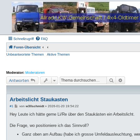
Schnellzugriff
FAQ
Foren-Übersicht
Unbeantwortete Themen
Aktive Themen
Moderator:
Moderatoren
Suche
Erweiter
Antworten
Arbeitslicht Staukasten
B
#1
von
w3llschmidt
»
2026-01-20 19:54:22
e
i
Hey Leute ich hätte gerne Li/Re über den Staukästen ein Arbeitslicht.
t
r
a
Die Frage, wo positioniere ich das Sinnvoll?
g
Ganz oben am Aufbau (habe ich grosse Umfeldausleuchtung, weni