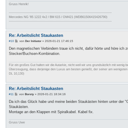
Gruss Henrik!
------------------------------------------------------------------------------------------
Mercedes NG '85 1222 4x2 / BM 615 / OM421 (WDB61506415426790)
------------------------------------------------------------------------------------------
Re: Arbeitslicht Staukasten
B
#10
von
Der Initiator
»
2026-01-21 17:46:15
e
i
Den magnetischen Verbindern traue ich nicht, dafür hörte und höre ich 
t
Stecker/Buchsen-Kombination.
r
a
g
Für ein großes Gut halten wir die Autarkie, nicht weil wir uns grundsätzlich mit wenig b
Überzeugung, dass derjenige den Luxus am besten genießt, der seiner am wenigsten bed
DL 10,130)
Re: Arbeitslicht Staukasten
B
#11
von
Borsty
»
2026-01-21 18:34:16
e
i
Da ich das Glück habe und meine beiden Staukästen hinten unter der "G
t
Staukästen.
r
a
Montage an den Klappen mit Spiralkabel. Kabel fix.
g
Gruss Uwe