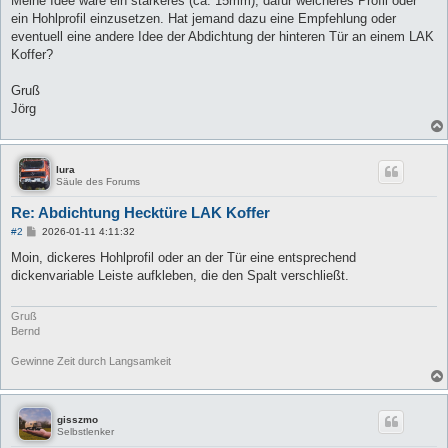
Meine Idee wäre ein stärkeres (ca. 15mm), dafür weicheres Profil oder
ein Hohlprofil einzusetzen. Hat jemand dazu eine Empfehlung oder
eventuell eine andere Idee der Abdichtung der hinteren Tür an einem LAK
Koffer?
Gruß
Jörg
lura
Säule des Forums
Re: Abdichtung Hecktüre LAK Koffer
B
#2
2026-01-11 4:11:32
e
i
Moin, dickeres Hohlprofil oder an der Tür eine entsprechend
t
dickenvariable Leiste aufkleben, die den Spalt verschließt.
r
a
g
Gruß
Bernd
Gewinne Zeit durch Langsamkeit
gisszmo
Selbstlenker