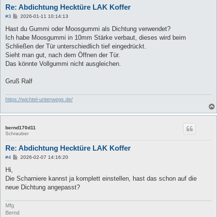
Re: Abdichtung Hecktüre LAK Koffer
B
#3
2026-01-11 10:14:13
e
i
Hast du Gummi oder Moosgummi als Dichtung verwendet?
t
Ich habe Moosgummi in 10mm Stärke verbaut, dieses wird beim
r
a
Schließen der Tür unterschiedlich tief eingedrückt.
g
Sieht man gut, nach dem Öffnen der Tür.
Das könnte Vollgummi nicht ausgleichen.
Gruß Ralf
https://wichtel-unterwegs.de/
bernd170d11
Schrauber
Re: Abdichtung Hecktüre LAK Koffer
B
#4
2026-02-07 14:16:20
e
i
Hi,
t
Die Scharniere kannst ja komplett einstellen, hast das schon auf die
r
a
neue Dichtung angepasst?
g
Mfg
Bernd