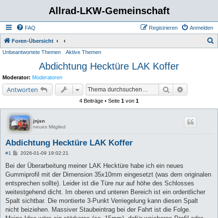
Allrad-LKW-Gemeinschaft
FAQ
Registrieren
Anmelden
S
Foren-Übersicht
Unbeantwortete Themen
Aktive Themen
u
Abdichtung Hecktüre LAK Koffer
c
h
Moderator:
Moderatoren
e
Suche
Erweiterte 
Antworten
4 Beiträge • Seite
1
von
1
jnjsn
neues Mitglied
Abdichtung Hecktüre LAK Koffer
B
#1
2026-01-09 19:02:21
e
i
Bei der Überarbeitung meiner LAK Hecktüre habe ich ein neues
t
Gummiprofil mit der Dimension 35x10mm eingesetzt (was dem originalen
r
a
entsprechen sollte). Leider ist die Türe nur auf höhe des Schlosses
g
weitestgehend dicht. Im oberen und unteren Bereich ist ein ordentlicher
Spalt sichtbar. Die montierte 3-Punkt Verriegelung kann diesen Spalt
nicht beiziehen. Massiver Staubeintrag bei der Fahrt ist die Folge.