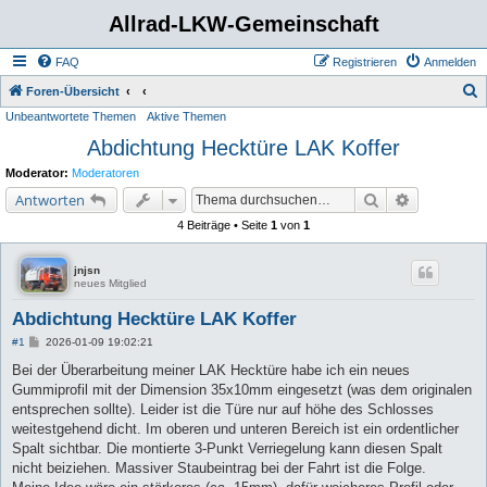
Allrad-LKW-Gemeinschaft
FAQ
Registrieren
Anmelden
S
Foren-Übersicht
Unbeantwortete Themen
Aktive Themen
u
Abdichtung Hecktüre LAK Koffer
c
h
Moderator:
Moderatoren
e
Suche
Erweiterte 
Antworten
4 Beiträge • Seite
1
von
1
jnjsn
neues Mitglied
Abdichtung Hecktüre LAK Koffer
B
#1
2026-01-09 19:02:21
e
i
Bei der Überarbeitung meiner LAK Hecktüre habe ich ein neues
t
Gummiprofil mit der Dimension 35x10mm eingesetzt (was dem originalen
r
a
entsprechen sollte). Leider ist die Türe nur auf höhe des Schlosses
g
weitestgehend dicht. Im oberen und unteren Bereich ist ein ordentlicher
Spalt sichtbar. Die montierte 3-Punkt Verriegelung kann diesen Spalt
nicht beiziehen. Massiver Staubeintrag bei der Fahrt ist die Folge.