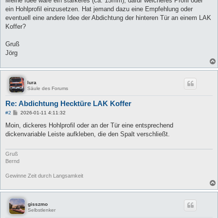
Meine Idee wäre ein stärkeres (ca. 15mm), dafür weicheres Profil oder
ein Hohlprofil einzusetzen. Hat jemand dazu eine Empfehlung oder
eventuell eine andere Idee der Abdichtung der hinteren Tür an einem LAK
Koffer?
Gruß
Jörg
lura
Säule des Forums
Re: Abdichtung Hecktüre LAK Koffer
B
#2
2026-01-11 4:11:32
e
i
Moin, dickeres Hohlprofil oder an der Tür eine entsprechend
t
dickenvariable Leiste aufkleben, die den Spalt verschließt.
r
a
g
Gruß
Bernd
Gewinne Zeit durch Langsamkeit
gisszmo
Selbstlenker