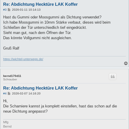
Re: Abdichtung Hecktüre LAK Koffer
B
#3
2026-01-11 10:14:13
e
i
Hast du Gummi oder Moosgummi als Dichtung verwendet?
t
Ich habe Moosgummi in 10mm Stärke verbaut, dieses wird beim
r
a
Schließen der Tür unterschiedlich tief eingedrückt.
g
Sieht man gut, nach dem Öffnen der Tür.
Das könnte Vollgummi nicht ausgleichen.
Gruß Ralf
https://wichtel-unterwegs.de/
bernd170d11
Schrauber
Re: Abdichtung Hecktüre LAK Koffer
B
#4
2026-02-07 14:16:20
e
i
Hi,
t
Die Scharniere kannst ja komplett einstellen, hast das schon auf die
r
a
neue Dichtung angepasst?
g
Mfg
Bernd