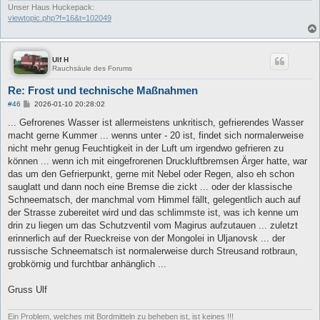
Unser Haus Huckepack:
viewtopic.php?f=16&t=102049
Ulf H
Rauchsäule des Forums
Re: Frost und technische Maßnahmen
B
#46
2026-01-10 20:28:02
e
i
... Gefrorenes Wasser ist allermeistens unkritisch, gefrierendes Wasser
t
macht gerne Kummer ... wenns unter - 20 ist, findet sich normalerweise
r
a
nicht mehr genug Feuchtigkeit in der Luft um irgendwo gefrieren zu
g
können ... wenn ich mit eingefrorenen Druckluftbremsen Ärger hatte, war
das um den Gefrierpunkt, gerne mit Nebel oder Regen, also eh schon
sauglatt und dann noch eine Bremse die zickt ... oder der klassische
Schneematsch, der manchmal vom Himmel fällt, gelegentlich auch auf
der Strasse zubereitet wird und das schlimmste ist, was ich kenne um
drin zu liegen um das Schutzventil vom Magirus aufzutauen ... zuletzt
erinnerlich auf der Rueckreise von der Mongolei in Uljanovsk ... der
russische Schneematsch ist normalerweise durch Streusand rotbraun,
grobkörnig und furchtbar anhänglich ...
Gruss Ulf
Ein Problem, welches mit Bordmitteln zu beheben ist, ist keines !!!