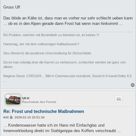
Gruss Ulf
Das blöde an Kälte ist, dass man es vorher nur sehr schlecht ueben kann
... ob es in den Alpen gerade dann Frost hat wenn man hinkommt ...
Ein Problem, welches mit Bordmitteln zu beheben ist, ist keines !!!
Hanomag, der mit dem vollnussigen Kaltlaufsound !!
Sisu (finnisch) die positivste Umschreibung für Dickschädel.
Da ist man ständig dran die Karren zu verbessern, schlechter werden sie ganz von
alleine.
Magirus-Deutz 170D11FA ... Bild in Cinemascope extrabreit, Sound in 6-kanal Dolby 8.5
...
Ulf H
Rauchsäule des Forums
Re: Frost und technische Maßnahmen
B
#48
2026-01-10 20:51:34
e
i
... Kondenswasser hatte ich im Hano mit Einfachglas und
t
Innenverkleidung direkt im Stahlgerippe des Koffers verschraubt ...
r
a