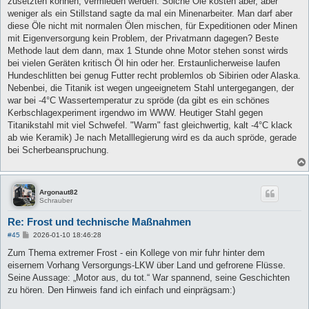
zusetzten können, vermieden werden. Solche Öle kosten aber, aber
weniger als ein Stillstand sagte da mal ein Minenarbeiter. Man darf aber
diese Öle nicht mit normalen Ölen mischen, für Expeditionen oder Minen
mit Eigenversorgung kein Problem, der Privatmann dagegen? Beste
Methode laut dem dann, max 1 Stunde ohne Motor stehen sonst wirds
bei vielen Geräten kritisch Öl hin oder her. Erstaunlicherweise laufen
Hundeschlitten bei genug Futter recht problemlos ob Sibirien oder Alaska.
Nebenbei, die Titanik ist wegen ungeeignetem Stahl untergegangen, der
war bei -4°C Wassertemperatur zu spröde (da gibt es ein schönes
Kerbschlagexperiment irgendwo im WWW. Heutiger Stahl gegen
Titanikstahl mit viel Schwefel. "Warm" fast gleichwertig, kalt -4°C klack
ab wie Keramik) Je nach Metalllegierung wird es da auch spröde, gerade
bei Scherbeanspruchung.
Argonaut82
Schrauber
Re: Frost und technische Maßnahmen
B
#45
2026-01-10 18:46:28
e
i
Zum Thema extremer Frost - ein Kollege von mir fuhr hinter dem
t
eisernem Vorhang Versorgungs-LKW über Land und gefrorene Flüsse.
r
a
Seine Aussage: „Motor aus, du tot.“ War spannend, seine Geschichten
g
zu hören. Den Hinweis fand ich einfach und einprägsam:)