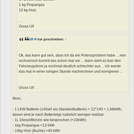
1 kg Propangas
10 kg Holz
…
Gruss Ulf
Ulf H
hat geschrieben:
↑
Ok, das kann gut sein, dass ich da ein Potenzproblem habe ... rein
rechnerisch kommt das schon mal vor ... dann sieht es fuer den
Fahrzeugstrom ja nochmal deutlich schlechter aus ... ich werde
das mal in einer ruhigen Stunde nachrechnen und korrigieren ...
Gruss Ulf
Moin,
- 1 LKW Batterie (140aH als Standardbatterie) ≈ 12*140 ≈ 1,68kWh,
davon sind je nach Batterietyp natürlich weniger nutzbar
- 1L Diesel/Benzin wie besprochen (≈10kWh)
- 1kg Propangas ≈13 kWh
- 10kg Holz (Buche) ≈40 kWh