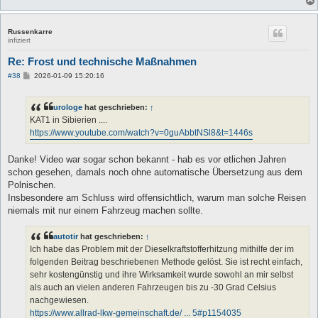
Russenkarre
infiziert
Re: Frost und technische Maßnahmen
B
#38
2026-01-09 15:20:16
e
i
t
urologe
hat geschrieben:
↑
r
a
KAT1 in Sibierien ....
g
https://www.youtube.com/watch?v=0guAbbtNSl8&t=1446s
Danke! Video war sogar schon bekannt - hab es vor etlichen Jahren
schon gesehen, damals noch ohne automatische Übersetzung aus dem
Polnischen.
Insbesondere am Schluss wird offensichtlich, warum man solche Reisen
niemals mit nur einem Fahrzeug machen sollte.
autotir
hat geschrieben:
↑
Ich habe das Problem mit der Dieselkraftstofferhitzung mithilfe der im
folgenden Beitrag beschriebenen Methode gelöst. Sie ist recht einfach,
sehr kostengünstig und ihre Wirksamkeit wurde sowohl an mir selbst
als auch an vielen anderen Fahrzeugen bis zu -30 Grad Celsius
nachgewiesen.
https://www.allrad-lkw-gemeinschaft.de/ ... 5#p1154035