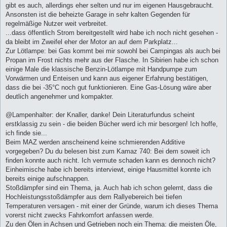
gibt es auch, allerdings eher selten und nur im eigenen Hausgebraucht.
Ansonsten ist die beheizte Garage in sehr kalten Gegenden für
regelmäßige Nutzer weit verbreitet.
...dass öffentlich Strom bereitgestellt wird habe ich noch nicht gesehen -
da bleibt im Zweifel eher der Motor an auf dem Parkplatz...
Zur Lötlampe: bei Gas kommt bei mir sowohl bei Campingas als auch bei
Propan im Frost nichts mehr aus der Flasche. In Sibirien habe ich schon
einige Male die klassische Benzin-Lötlampe mit Handpumpe zum
Vorwärmen und Enteisen und kann aus eigener Erfahrung bestätigen,
dass die bei -35°C noch gut funktionieren. Eine Gas-Lösung wäre aber
deutlich angenehmer und kompakter.
@Lampenhalter: der Knaller, danke! Dein Literaturfundus scheint
erstklassig zu sein - die beiden Bücher werd ich mir besorgen! Ich hoffe,
ich finde sie...
Beim MAZ werden anscheinend keine schmierenden Additive
vorgegeben? Du du belesen bist zum Kamaz 740: Bei dem soweit ich
finden konnte auch nicht. Ich vermute schaden kann es dennoch nicht?
Einheimische habe ich bereits interviewt, einige Hausmittel konnte ich
bereits einige aufschnappen.
Stoßdämpfer sind ein Thema, ja. Auch hab ich schon gelernt, dass die
Hochleistungsstoßdämpfer aus dem Rallyebereich bei tiefen
Temperaturen versagen - mit einer der Gründe, warum ich dieses Thema
vorerst nicht zwecks Fahrkomfort anfassen werde.
Zu den Ölen in Achsen und Getrieben noch ein Thema: die meisten Öle,