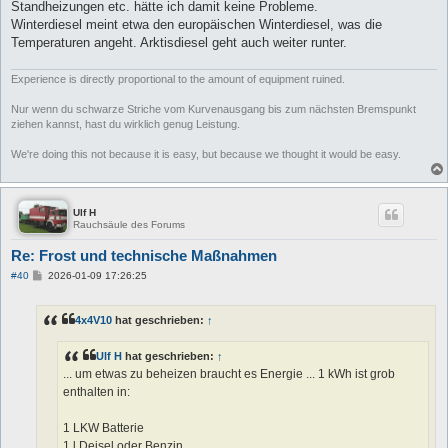
Standheizungen etc. hätte ich damit keine Probleme.
Winterdiesel meint etwa den europäischen Winterdiesel, was die
Temperaturen angeht. Arktisdiesel geht auch weiter runter.
Experience is directly proportional to the amount of equipment ruined.
Nur wenn du schwarze Striche vom Kurvenausgang bis zum nächsten Bremspunkt
ziehen kannst, hast du wirklich genug Leistung.
We're doing this not because it is easy, but because we thought it would be easy.
Ulf H
Rauchsäule des Forums
Re: Frost und technische Maßnahmen
B
#40
2026-01-09 17:26:25
e
i
t
4x4V10
hat geschrieben:
↑
r
a
g
Ulf H
hat geschrieben:
↑
... um etwas zu beheizen braucht es Energie ... 1 kWh ist grob
enthalten in:
1 LKW Batterie
1 l Deisel oder Benzin