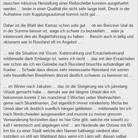
tauschen inklusive Herstellung einer Reibscheibe konnten ausgefuehrt
werden ... leider in einer Qualität die nicht sehr lange hielt, Dreck in der
Aufnahme vom Kupplungsautomat kommt nicht gut ...
Daher ist die Wahl des Kamaz schon sehr gut ... ob ein Benziner Ural da
in der Summe besser ist, wage ich schwer zu bezweifeln ... wäre ja
interessant den als Begleitfahrzeug zu haben ... Benzin auch in billig und
oktanarm war in Russland oft im Angebot ...
... wie die Situation mit Visum, Katenzahlung und Ersatzteilversand
mittlerweile dank Embargo ist, weiss ich nicht ... das mit den Ersatzteilen
war schon als ich ein Getriebe nach Russland brauchte aufwändiger als
frueher ... Schade dass dieses sehr interessante Reiseland mit seinen
sehr freundlichen Bewohnern derzeit deutlich schwerer zu bereisen ist ...
... im Winter nach Jakutien ... das ist die Steigerung wie ich jahrelang
Urlaub gemacht habe ... damals war der längste Urlaub den ich
bekommen konnte 2 bis manchmal 3 Wochen ueber Weihnachten ...
gerne nach Skandinavien, Ziel eigentlich immer mindestens Micha bei
Umeå aber oft deutlich suedlich hängen geblieben ... mittlerweile bin ich
nach Nordschweden ausgewandert und musste zu meiner grossen
Verwunderung feststellen dass es hier Orte gibt, welche mir sowohl zu
kalt / winterreich und abgelegen sind ... am Nordende der Ostsee mit 50
km bis zu einer Stadt welche den Namen halbwegs verdient aber
trotzdem so still am Waldrand dass wenn ich Lärm will, diesen selber