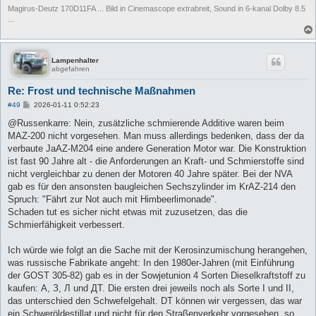
Magirus-Deutz 170D11FA ... Bild in Cinemascope extrabreit, Sound in 6-kanal Dolby 8.5
...
Lampenhalter
abgefahren
Re: Frost und technische Maßnahmen
B
#49
2026-01-11 0:52:23
e
i
@Russenkarre: Nein, zusätzliche schmierende Additive waren beim
t
MAZ-200 nicht vorgesehen. Man muss allerdings bedenken, dass der da
r
a
verbaute JaAZ-M204 eine andere Generation Motor war. Die Konstruktion
g
ist fast 90 Jahre alt - die Anforderungen an Kraft- und Schmierstoffe sind
nicht vergleichbar zu denen der Motoren 40 Jahre später. Bei der NVA
gab es für den ansonsten baugleichen Sechszylinder im KrAZ-214 den
Spruch: "Fährt zur Not auch mit Himbeerlimonade".
Schaden tut es sicher nicht etwas mit zuzusetzen, das die
Schmierfähigkeit verbessert.
Ich würde wie folgt an die Sache mit der Kerosinzumischung herangehen,
was russische Fabrikate angeht: In den 1980er-Jahren (mit Einführung
der GOST 305-82) gab es in der Sowjetunion 4 Sorten Dieselkraftstoff zu
kaufen: А, З, Л und ДТ. Die ersten drei jeweils noch als Sorte I und II,
das unterschied den Schwefelgehalt. DT können wir vergessen, das war
ein Schweröldestillat und nicht für den Straßenverkehr vorgesehen, so