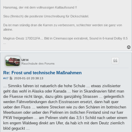
Hanomag, der mit dem vollnussigen Kaltlaufsound !!
Sisu (finnisch) die positivste Umschreibung für Dickschädel.
Da ist man ständig dran die Karren zu verbessern, schlechter werden sie ganz von
alleine.
Magirus-Deutz 170D11FA ... Bild in Cinemascope extrabreit, Sound in 6-kanal Dolby 8.5
...
Ulf H
Rauchsäule des Forums
Re: Frost und technische Maßnahmen
B
#47
2026-01-10 20:38:13
e
i
... Simniks fahren ist natuerlich die hohe Schule ... etwas zivilisierter
t
geht das wohl in Alaska oder Kanada ... hier in Skandinavien fährt man
r
a
die Fluesse nicht längs, dazu gibts ganzjährig Strassen ... gelegentlich
g
werden Fährverbindungen durch Eisstrassen ersetzt, dann halt quer
ueber den Fluss ... weitere Strecken wie zu den Schären im bottnischen
Meerbusen oder ueber den Pielinen im östlichen Finnland sind nur fuer
PKW freigegeben ... am Pelinen steht das 3,5 t Schild nach ueber einem
km engem Waldweg direkt am Ufer, da hab ich mit dem Deutz ziemlich
blöd geguckt ...