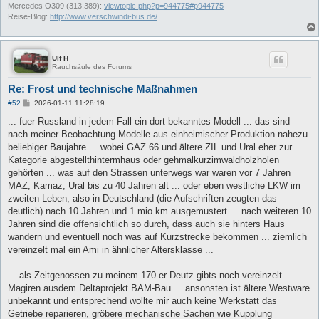
Mercedes O309 (313.389):
viewtopic.php?p=944775#p944775
Reise-Blog:
http://www.verschwindi-bus.de/
Ulf H
Rauchsäule des Forums
Re: Frost und technische Maßnahmen
B
#52
2026-01-11 11:28:19
e
i
... fuer Russland in jedem Fall ein dort bekanntes Modell ... das sind
t
nach meiner Beobachtung Modelle aus einheimischer Produktion nahezu
r
a
beliebiger Baujahre ... wobei GAZ 66 und ältere ZIL und Ural eher zur
g
Kategorie abgestellthintermhaus oder gehmalkurzimwaldholzholen
gehörten ... was auf den Strassen unterwegs war waren vor 7 Jahren
MAZ, Kamaz, Ural bis zu 40 Jahren alt ... oder eben westliche LKW im
zweiten Leben, also in Deutschland (die Aufschriften zeugten das
deutlich) nach 10 Jahren und 1 mio km ausgemustert ... nach weiteren 10
Jahren sind die offensichtlich so durch, dass auch sie hinters Haus
wandern und eventuell noch was auf Kurzstrecke bekommen ... ziemlich
vereinzelt mal ein Ami in ähnlicher Altersklasse ...
... als Zeitgenossen zu meinem 170-er Deutz gibts noch vereinzelt
Magiren ausdem Deltaprojekt BAM-Bau ... ansonsten ist ältere Westware
unbekannt und entsprechend wollte mir auch keine Werkstatt das
Getriebe reparieren, gröbere mechanische Sachen wie Kupplung