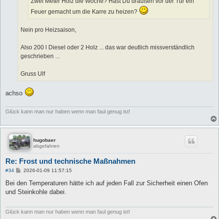
Zwei Meter Holz die Woche? Hast Du draußen vor der Tür ein
Feuer gemacht um die Karre zu heizen?
Nein pro Heizsaison,
Also 200 l Diesel oder 2 Holz ... das war deutlich missverständlich
geschrieben ...
Gruss Ulf
achso
Glück kann man nur haben wenn man faul genug ist!
hugobaer
abgefahren
Re: Frost und technische Maßnahmen
B
#34
2026-01-09 11:57:15
e
i
Bei den Temperaturen hätte ich auf jeden Fall zur Sicherheit einen Ofen
t
und Steinkohle dabei.
r
a
g
Glück kann man nur haben wenn man faul genug ist!