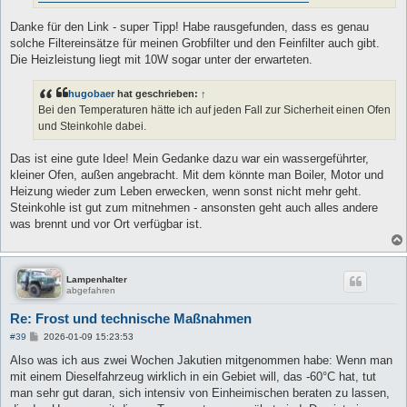
Danke für den Link - super Tipp! Habe rausgefunden, dass es genau
solche Filtereinsätze für meinen Grobfilter und den Feinfilter auch gibt.
Die Heizleistung liegt mit 10W sogar unter der erwarteten.
hugobaer
hat geschrieben:
↑
Bei den Temperaturen hätte ich auf jeden Fall zur Sicherheit einen Ofen
und Steinkohle dabei.
Das ist eine gute Idee! Mein Gedanke dazu war ein wassergeführter,
kleiner Ofen, außen angebracht. Mit dem könnte man Boiler, Motor und
Heizung wieder zum Leben erwecken, wenn sonst nicht mehr geht.
Steinkohle ist gut zum mitnehmen - ansonsten geht auch alles andere
was brennt und vor Ort verfügbar ist.
Lampenhalter
abgefahren
Re: Frost und technische Maßnahmen
B
#39
2026-01-09 15:23:53
e
i
Also was ich aus zwei Wochen Jakutien mitgenommen habe: Wenn man
t
mit einem Dieselfahrzeug wirklich in ein Gebiet will, das -60°C hat, tut
r
a
man sehr gut daran, sich intensiv von Einheimischen beraten zu lassen,
g