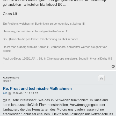
gehandelten Tankstellen blankdiesel B0 ...
Gruss Ulf
Ein Problem, welches mit Bordmitteln zu beheben ist, ist keines !!!
Hanomag, der mit dem vollnussigen Kaltlaufsound !!
Sisu (finnisch) die positivste Umschreibung für Dickschädel.
Da ist man ständig dran die Karren zu verbessern, schlechter werden sie ganz von
alleine.
Magirus-Deutz 170D11FA ... Bild in Cinemascope extrabreit, Sound in 6-kanal Dolby 8.5
...
Russenkarre
infiziert
Re: Frost und technische Maßnahmen
B
#43
2026-01-10 13:14:07
e
i
@Ulf, sehr interessant, wie das in Schweden funktioniert. In Russland
t
kenn ich ausschließlich Flammenstarthilfen, Vorwärmaggregate oder
r
a
Umbauten, die das Fernstarten des Motors uns Laufen lassen ohne
g
steckenden Schlüssel erlauben. Elektrische Lösungen mit Netzanschluss