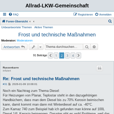
Allrad-LKW-Gemeinschaft
FAQ
Registrieren
Anmelden
S
Foren-Übersicht
Unbeantwortete Themen
Aktive Themen
u
Frost und technische Maßnahmen
c
h
Moderator:
Moderatoren
e
Suche
Erweiterte 
Antworten
1
2
3
4
Vorherige
Nächste
91 Beiträge
Russenkarre
infiziert
Re: Frost und technische Maßnahmen
B
#31
2026-01-09 10:08:01
e
i
Noch ein Nachtrag zum Thema Diesel:
t
Für Heizungen von Planar, Teplostar steht in den dazugehörigen
r
a
Handbüchern, dass man dem Diesel bis zu 70% Kerosin beimischen
g
kann, damit kommt man dann mit Winterdiesel auf ca. -40°C.
Zum Kamaz 740 zum Beispiel hab ich gefunden man könne auf 100L
Diesel 14L Kerosin beimengen. Darunter gibt es wohl Probleme, weil das