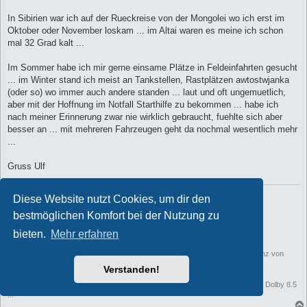
In Sibirien war ich auf der Rueckreise von der Mongolei wo ich erst im
Oktober oder November loskam ... im Altai waren es meine ich schon
mal 32 Grad kalt ...
Im Sommer habe ich mir gerne einsame Plätze in Feldeinfahrten gesucht
... im Winter stand ich meist an Tankstellen, Rastplätzen awtostwjanka
(oder so) wo immer auch andere standen ... laut und oft ungemuetlich,
aber mit der Hoffnung im Notfall Starthilfe zu bekommen ... habe ich
nach meiner Erinnerung zwar nie wirklich gebraucht, fuehlte sich aber
besser an ... mit mehreren Fahrzeugen geht da nochmal wesentlich mehr
...
Gruss Ulf
Ein Problem, welches mit Bordmitteln zu beheben ist, ist keines !!!
Diese Website nutzt Cookies, um dir den
Hanomag, der mit dem vollnussigen Kaltlaufsound !!
bestmöglichen Komfort bei der Nutzung zu
bieten.
Mehr erfahren
Sisu (finnisch) die positivste Umschreibung für Dickschädel.
Da ist man ständig dran die Karren zu verbessern, schlechter werden sie ganz von
alleine.
Verstanden!
Magirus-Deutz 170D11FA ... Bild in Cinemascope extrabreit, Sound in 6-kanal Dolby 8.5
...