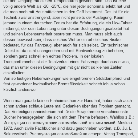
die den Umgang mit diesen Temperaturen gewöhnt sind. Das ist eine
völlig andere Welt als -20, -25°C, die hier jeder schonmal erlebt hat und
die man noch mit Hausmittelchen in den Griff bekommt. Das ist für die
Technik zwar anstrengend, aber nicht jenseits der Auslegung. Kaum
jemand in einem deutschen Forum hat die Erfahrung, die ein Lkw-Fahrer
mitbringt, der sein Leben lang unter diesen Bedingungen gearbeitet hat
und seinen Lebensunterhalt bestreiten muss. Man muss sich auch
dessen bewusst sein, dass solches Wetter ein erhebliches Risiko
bedeutet, für das Fahrzeug, aber auch für sich selbst. Ein technischer
Defekt ist da nicht unangenehm und mit Bordwerkzeug zu beheben,
sondern ganz schnell ein echtes Problem. In der lokalen
Transportbranche ist der Totalverlust eines Fahrzeugs durchaus etwas,
das man unter diesen Bedingungen mit gar nicht so kleinen Zahlen
einkalkuliert.
Von so lustigen Nebenwirkungen wie eingefrorenem Stoßdämpferöl und
fest gewordener hydraulischer Bremsflüssigkeit schrieb ich ja schon
kürzlich anderswo.
Wenn man gerade keinen Einheimischen zur Hand hat, haben sich auch
schon andere schlaue Leute mal Gedanken über das Problem gemacht.
Das Verteidigungsministerium hat für die Sowjetarmee verschiedenste
Bücher herausgegeben, die sich mit dem Thema befassen. Wahllos z.B.:
Инструкция по эксплуатации автомобильной техники зимой. Moskau
1972. Auch zivile Fachbücher sind dazu geschrieben worden, z.B. Ju. L.
Bakurewitsch: Эксплуатация автомобилей на севере. Verlag Transport,