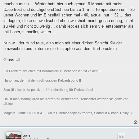
machen muss ... Winter hats hier auch genug, 6 Monate mit meist
Dauerfrost und durchgehend Schnee bis zu 1 m ... Temperaturen um - 25
ueber Wochen und im Einzelfall schon mal - 40, aktuell nur ~ 32 ... das
ist lagom, diese schwedische Lebensweisheit meint: genau richtig, nicht
zu viel und nicht zu wenig ... damit lebt es sich sehr viel entspannter als
mit höher, schneller, weiter ...
Nun will der Hund raus, also mich mit einer dicken Schicht Kleider
umzwiebeln und hinterher die Eiszapfen aus dem Bart prockeln ....
Gruss Ulf
Ein Problem, welches mit Bordmitteln zu beheben ist, ist keines !!!
Hanomag, der mit dem vollnussigen Kaltlaufsound !!
Sisu (finnisch) die positivste Umschreibung für Dickschädel.
Da ist man ständig dran die Karren zu verbessern, schlechter werden sie ganz von
alleine.
Magirus-Deutz 170D11FA ... Bild in Cinemascope extrabreit, Sound in 6-kanal Dolby 8.5
...
Ulf H