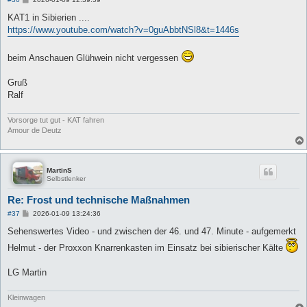
e
i
KAT1 in Sibierien ....
t
https://www.youtube.com/watch?v=0guAbbtNSl8&t=1446s
r
a
g
beim Anschauen Glühwein nicht vergessen
Gruß
Ralf
Vorsorge tut gut - KAT fahren
Amour de Deutz
MartinS
Selbstlenker
Re: Frost und technische Maßnahmen
B
#37
2026-01-09 13:24:36
e
i
Sehenswertes Video - und zwischen der 46. und 47. Minute - aufgemerkt
t
r
Helmut - der Proxxon Knarrenkasten im Einsatz bei sibierischer Kälte
a
g
LG Martin
Kleinwagen