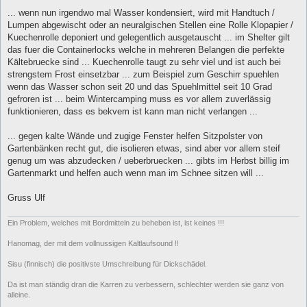
g
... wenn nun irgendwo mal Wasser kondensiert, wird mit Handtuch /
Lumpen abgewischt oder an neuralgischen Stellen eine Rolle Klopapier /
Kuechenrolle deponiert und gelegentlich ausgetauscht ... im Shelter gilt
das fuer die Containerlocks welche in mehreren Belangen die perfekte
Kältebruecke sind ... Kuechenrolle taugt zu sehr viel und ist auch bei
strengstem Frost einsetzbar ... zum Beispiel zum Geschirr spuehlen
wenn das Wasser schon seit 20 und das Spuehlmittel seit 10 Grad
gefroren ist ... beim Wintercamping muss es vor allem zuverlässig
funktionieren, dass es bekvem ist kann man nicht verlangen ...
... gegen kalte Wände und zugige Fenster helfen Sitzpolster von
Gartenbänken recht gut, die isolieren etwas, sind aber vor allem steif
genug um was abzudecken / ueberbruecken ... gibts im Herbst billig im
Gartenmarkt und helfen auch wenn man im Schnee sitzen will ...
Gruss Ulf
Ein Problem, welches mit Bordmitteln zu beheben ist, ist keines !!!
Hanomag, der mit dem vollnussigen Kaltlaufsound !!
Sisu (finnisch) die positivste Umschreibung für Dickschädel.
Da ist man ständig dran die Karren zu verbessern, schlechter werden sie ganz von
alleine.