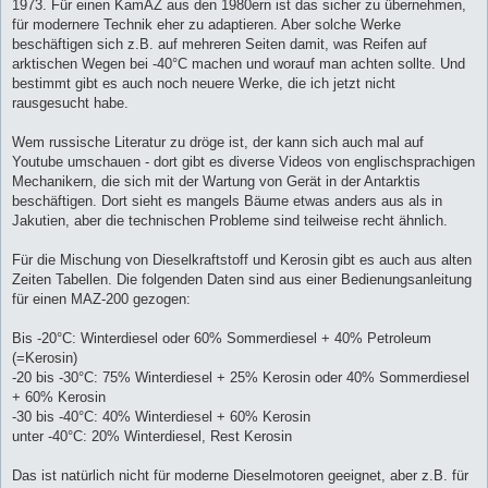
1973. Für einen KamAZ aus den 1980ern ist das sicher zu übernehmen,
für modernere Technik eher zu adaptieren. Aber solche Werke
beschäftigen sich z.B. auf mehreren Seiten damit, was Reifen auf
arktischen Wegen bei -40°C machen und worauf man achten sollte. Und
bestimmt gibt es auch noch neuere Werke, die ich jetzt nicht
rausgesucht habe.
Wem russische Literatur zu dröge ist, der kann sich auch mal auf
Youtube umschauen - dort gibt es diverse Videos von englischsprachigen
Mechanikern, die sich mit der Wartung von Gerät in der Antarktis
beschäftigen. Dort sieht es mangels Bäume etwas anders aus als in
Jakutien, aber die technischen Probleme sind teilweise recht ähnlich.
Für die Mischung von Dieselkraftstoff und Kerosin gibt es auch aus alten
Zeiten Tabellen. Die folgenden Daten sind aus einer Bedienungsanleitung
für einen MAZ-200 gezogen:
Bis -20°C: Winterdiesel oder 60% Sommerdiesel + 40% Petroleum
(=Kerosin)
-20 bis -30°C: 75% Winterdiesel + 25% Kerosin oder 40% Sommerdiesel
+ 60% Kerosin
-30 bis -40°C: 40% Winterdiesel + 60% Kerosin
unter -40°C: 20% Winterdiesel, Rest Kerosin
Das ist natürlich nicht für moderne Dieselmotoren geeignet, aber z.B. für