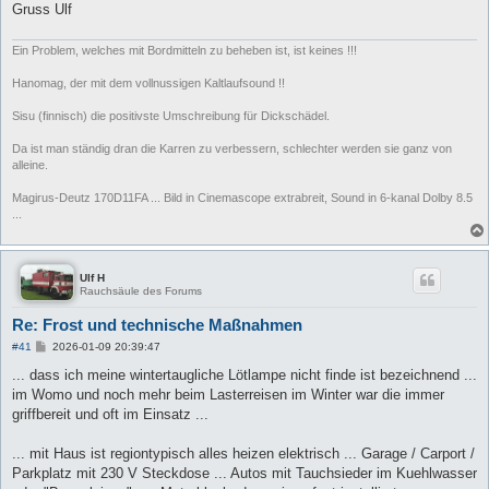
Gruss Ulf
Ein Problem, welches mit Bordmitteln zu beheben ist, ist keines !!!
Hanomag, der mit dem vollnussigen Kaltlaufsound !!
Sisu (finnisch) die positivste Umschreibung für Dickschädel.
Da ist man ständig dran die Karren zu verbessern, schlechter werden sie ganz von
alleine.
Magirus-Deutz 170D11FA ... Bild in Cinemascope extrabreit, Sound in 6-kanal Dolby 8.5
...
Ulf H
Rauchsäule des Forums
Re: Frost und technische Maßnahmen
B
#41
2026-01-09 20:39:47
e
i
... dass ich meine wintertaugliche Lötlampe nicht finde ist bezeichnend ...
t
im Womo und noch mehr beim Lasterreisen im Winter war die immer
r
a
griffbereit und oft im Einsatz ...
g
... mit Haus ist regiontypisch alles heizen elektrisch ... Garage / Carport /
Parkplatz mit 230 V Steckdose ... Autos mit Tauchsieder im Kuehlwasser