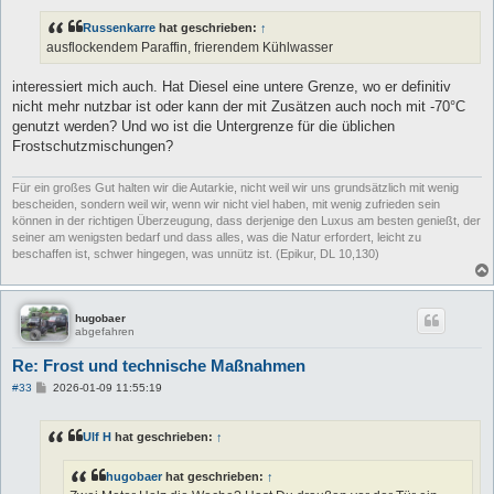
Russenkarre
hat geschrieben:
↑
ausflockendem Paraffin, frierendem Kühlwasser
interessiert mich auch. Hat Diesel eine untere Grenze, wo er definitiv
nicht mehr nutzbar ist oder kann der mit Zusätzen auch noch mit -70°C
genutzt werden? Und wo ist die Untergrenze für die üblichen
Frostschutzmischungen?
Für ein großes Gut halten wir die Autarkie, nicht weil wir uns grundsätzlich mit wenig
bescheiden, sondern weil wir, wenn wir nicht viel haben, mit wenig zufrieden sein
können in der richtigen Überzeugung, dass derjenige den Luxus am besten genießt, der
seiner am wenigsten bedarf und dass alles, was die Natur erfordert, leicht zu
beschaffen ist, schwer hingegen, was unnütz ist. (Epikur, DL 10,130)
hugobaer
abgefahren
Re: Frost und technische Maßnahmen
B
#33
2026-01-09 11:55:19
e
i
t
Ulf H
hat geschrieben:
↑
r
a
g
hugobaer
hat geschrieben:
↑