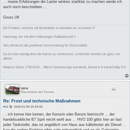
... meine Erfahrungen die Laster winters startklar zu machen werde ich
auch noch beschreiben ...
Gruss Ulf
Ein Problem, welches mit Bordmitteln zu beheben ist, ist keines !!!
Hanomag, der mit dem vollnussigen Kaltlaufsound !!
Sisu (finnisch) die positivste Umschreibung für Dickschädel.
Da ist man ständig dran die Karren zu verbessern, schlechter werden sie ganz von
alleine.
Magirus-Deutz 170D11FA ... Bild in Cinemascope extrabreit, Sound in 6-kanal Dolby 8.5
...
Ulf H
Rauchsäule des Forums
Re: Frost und technische Maßnahmen
B
#42
2026-01-09 20:45:06
e
i
... ich kenne hier keinen, der Kerosin oder Benzin beimischt ... der
t
handelsuebliche B7 Sprit reicht wohl aus ... HVO 100 gibts hier an fast
r
a
jeder Tankstelle, das ist angeblich von Haus aus kältefester als Diesel ...
g
fuer die andere Fraktion gibts sehr gelegentlich und an als Geheimtip