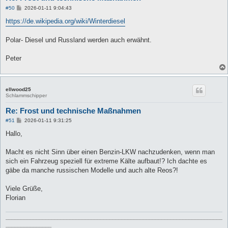
B
#50
2026-01-11 9:04:43
e
i
https://de.wikipedia.org/wiki/Winterdiesel
t
r
a
Polar- Diesel und Russland werden auch erwähnt.
g
Peter
ellwood25
Schlammschipper
Re: Frost und technische Maßnahmen
B
#51
2026-01-11 9:31:25
e
i
Hallo,
t
r
a
Macht es nicht Sinn über einen Benzin-LKW nachzudenken, wenn man
g
sich ein Fahrzeug speziell für extreme Kälte aufbaut!? Ich dachte es
gäbe da manche russischen Modelle und auch alte Reos?!
Viele Grüße,
Florian
_______________________________________________________________________
_______________