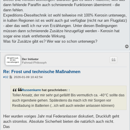
dann fehlende Paraffin auch schmierende Funktionen übernimmt - die
dann fehlen.
Expeditions-Dieseltechnik ist wohl teilweise mit 100% Kerosin unterwegs,
in kalten Regionen ist es wohl auch gut verfügbar (nicht nur am Flugplatz)
- aber das weiß ich nur von Erzählungen. Unter diesen Bedingungen
müssen dann schmierende Zusätze hinzugefügt werden - Kerosin hat
sogar eine stark entfettende Wirkung.
Was für Zusätze gibt es? Wer war so schon unterwegs?
Der Initiator
Fahrrad-Philosoph
Re: Frost und technische Maßnahmen
B
#32
2026-01-09 10:42:54
e
i
t
Russenkarre
hat geschrieben:
↑
r
a
Toller Ansatz, der mir sehr gut gefällt! Bis vermutlich ca. -40°C sollte das
g
auch irgendwie gehen. Spätestens da mach ich mir Sorgen vor
Restladung in Batterien (...ich will auch wieder anlassen können)
Hier wurden voriges Jahr mal Federanlasser diskutiert, Druckluft geht
auch stromlos. Absolute Sicherheit bieten die natürlich auch nicht.
Das