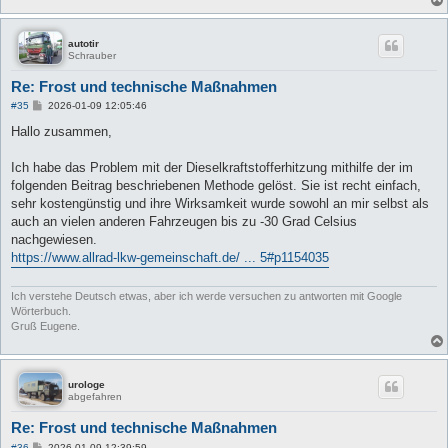
autotir
Schrauber
Re: Frost und technische Maßnahmen
B
#35
2026-01-09 12:05:46
e
i
Hallo zusammen,
t
r
a
Ich habe das Problem mit der Dieselkraftstofferhitzung mithilfe der im
g
folgenden Beitrag beschriebenen Methode gelöst. Sie ist recht einfach,
sehr kostengünstig und ihre Wirksamkeit wurde sowohl an mir selbst als
auch an vielen anderen Fahrzeugen bis zu -30 Grad Celsius
nachgewiesen.
https://www.allrad-lkw-gemeinschaft.de/ ... 5#p1154035
Ich verstehe Deutsch etwas, aber ich werde versuchen zu antworten mit Google
Wörterbuch.
Gruß Eugene.
urologe
abgefahren
Re: Frost und technische Maßnahmen
B
#36
2026-01-09 12:39:59