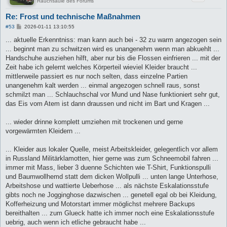
Rauchsäule des Forums
Re: Frost und technische Maßnahmen
B
#53
2026-01-11 13:10:55
e
i
... aktuelle Erkenntniss: man kann auch bei - 32 zu warm angezogen sein
t
... beginnt man zu schwitzen wird es unangenehm wenn man abkuehlt ...
r
a
Handschuhe ausziehen hilft, aber nur bis die Flossen einfrieren ... mit der
g
Zeit habe ich gelernt welches Körperteil wieviel Kleider braucht ...
mittlerweile passiert es nur noch selten, dass einzelne Partien
unangenehm kalt werden ... einmal angezogen schnell raus, sonst
schmilzt man ... Schlauchschal vor Mund und Nase funktioniert sehr gut,
das Eis vom Atem ist dann draussen und nicht im Bart und Kragen ...
... wieder drinne komplett umziehen mit trockenen und gerne
vorgewärmten Kleidern ...
... Kleider aus lokaler Quelle, meist Arbeitskleider, gelegentlich vor allem
in Russland Militärklamotten, hier gerne was zum Schneemobil fahren ...
immer mit Mass, lieber 3 duenne Schichten wie T-Shirt, Funktionspulli
und Baumwollhemd statt dem dicken Wollpulli ... unten lange Unterhose,
Arbeitshose und wattierte Ueberhose ... als nächste Eskalationsstufe
gibts noch ne Jogginghose dazwischen ... genetell egal ob bei Kleidung,
Kofferheizung und Motorstart immer möglichst mehrere Backups
bereithalten ... zum Glueck hatte ich immer noch eine Eskalationsstufe
uebrig, auch wenn ich etliche gebraucht habe ...