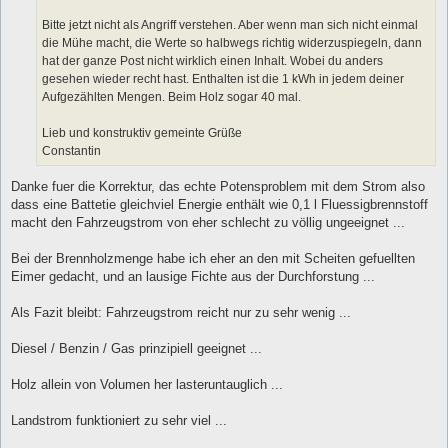
Bitte jetzt nicht als Angriff verstehen. Aber wenn man sich nicht einmal
die Mühe macht, die Werte so halbwegs richtig widerzuspiegeln, dann
hat der ganze Post nicht wirklich einen Inhalt. Wobei du anders
gesehen wieder recht hast. Enthalten ist die 1 kWh in jedem deiner
Aufgezählten Mengen. Beim Holz sogar 40 mal.
Lieb und konstruktiv gemeinte Grüße
Constantin
Danke fuer die Korrektur, das echte Potensproblem mit dem Strom also
dass eine Battetie gleichviel Energie enthält wie 0,1 l Fluessigbrennstoff
macht den Fahrzeugstrom von eher schlecht zu völlig ungeeignet ...
Bei der Brennholzmenge habe ich eher an den mit Scheiten gefuellten
Eimer gedacht, und an lausige Fichte aus der Durchforstung ...
Als Fazit bleibt: Fahrzeugstrom reicht nur zu sehr wenig ...
Diesel / Benzin / Gas prinzipiell geeignet ...
Holz allein von Volumen her lasteruntauglich ...
Landstrom funktioniert zu sehr viel ...