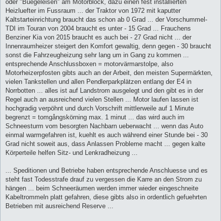
oder "Buegeleisen" am Motorblock, dazu einen fest installierten
Heizluefter im Fussraum ... der Traktor von 1972 mit kaputter
Kaltstarteinrichtung braucht das schon ab 0 Grad ... der Vorschummel-
TDI im Touran von 2004 braucht es unter - 15 Grad ... Frauchens
Benziner Kia von 2015 braucht es auch bei - 27 Grad nicht ... der
Innenraumheizer steigert den Komfort gewaltig, denn gegen - 30 braucht
sonst die Fahrzeugheizung sehr lang um in Gang zu kommen ...
entsprechende Anschlussboxen = motorvärmarstolpe, also
Motorheizerpfosten gibts auch an der Arbeit, den meisten Supermärkten,
vielen Tankstellen und allen Pendlerparkplätzen entlang der E4 in
Norrbotten ... alles ist auf Landstrom ausgelegt und den gibt es in der
Regel auch an ausreichend vielen Stellen ... Motor laufen lassen ist
hochgradig verpöhnt und durch Vorschrift mittlerweile auf 1 Minute
begrenzt = tomgångskörning max. 1 minut ... das wird auch im
Schneesturm vom besorgten Nachbarn ueberwacht ... wenn das Auto
einmal warmgefahren ist, kuehlt es auch während einer Stunde bei - 30
Grad nicht soweit aus, dass Anlassen Probleme macht ... gegen kalte
Körperteile helfen Sitz- und Lenkradheizung ...
... Speditionen und Betriebe haben entsprechende Anschluesse und es
steht fast Todesstrafe drauf zu vergessen die Karre an den Strom zu
hängen ... beim Schneeräumen werden immer wieder eingeschneite
Kabeltrommeln platt gefahren, diese gibts also in ordentlich gefuehrten
Betrieben mit ausreichend Reserve ...