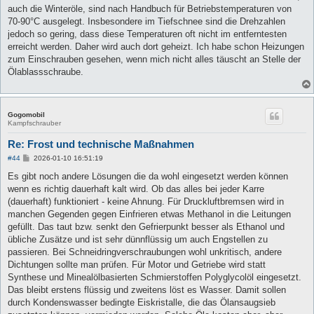
auch die Winteröle, sind nach Handbuch für Betriebstemperaturen von
70-90°C ausgelegt. Insbesondere im Tiefschnee sind die Drehzahlen
jedoch so gering, dass diese Temperaturen oft nicht im entferntesten
erreicht werden. Daher wird auch dort geheizt. Ich habe schon Heizungen
zum Einschrauben gesehen, wenn mich nicht alles täuscht an Stelle der
Ölablassschraube.
Gogomobil
Kampfschrauber
Re: Frost und technische Maßnahmen
B
#44
2026-01-10 16:51:19
e
i
Es gibt noch andere Lösungen die da wohl eingesetzt werden können
t
wenn es richtig dauerhaft kalt wird. Ob das alles bei jeder Karre
r
a
(dauerhaft) funktioniert - keine Ahnung. Für Druckluftbremsen wird in
g
manchen Gegenden gegen Einfrieren etwas Methanol in die Leitungen
gefüllt. Das taut bzw. senkt den Gefrierpunkt besser als Ethanol und
übliche Zusätze und ist sehr dünnflüssig um auch Engstellen zu
passieren. Bei Schneidringverschraubungen wohl unkritisch, andere
Dichtungen sollte man prüfen. Für Motor und Getriebe wird statt
Synthese und Minealölbasierten Schmierstoffen Polyglycolöl eingesetzt.
Das bleibt erstens flüssig und zweitens löst es Wasser. Damit sollen
durch Kondenswasser bedingte Eiskristalle, die das Ölansaugsieb