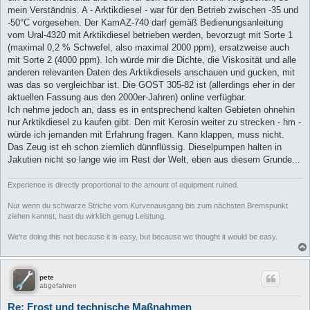
mein Verständnis. A - Arktikdiesel - war für den Betrieb zwischen -35 und
-50°C vorgesehen. Der KamAZ-740 darf gemäß Bedienungsanleitung
vom Ural-4320 mit Arktikdiesel betrieben werden, bevorzugt mit Sorte 1
(maximal 0,2 % Schwefel, also maximal 2000 ppm), ersatzweise auch
mit Sorte 2 (4000 ppm). Ich würde mir die Dichte, die Viskosität und alle
anderen relevanten Daten des Arktikdiesels anschauen und gucken, mit
was das so vergleichbar ist. Die GOST 305-82 ist (allerdings eher in der
aktuellen Fassung aus den 2000er-Jahren) online verfügbar.
Ich nehme jedoch an, dass es in entsprechend kalten Gebieten ohnehin
nur Arktikdiesel zu kaufen gibt. Den mit Kerosin weiter zu strecken - hm -
würde ich jemanden mit Erfahrung fragen. Kann klappen, muss nicht.
Das Zeug ist eh schon ziemlich dünnflüssig. Dieselpumpen halten in
Jakutien nicht so lange wie im Rest der Welt, eben aus diesem Grunde...
Experience is directly proportional to the amount of equipment ruined.
Nur wenn du schwarze Striche vom Kurvenausgang bis zum nächsten Bremspunkt
ziehen kannst, hast du wirklich genug Leistung.
We're doing this not because it is easy, but because we thought it would be easy.
pete
abgefahren
Re: Frost und technische Maßnahmen