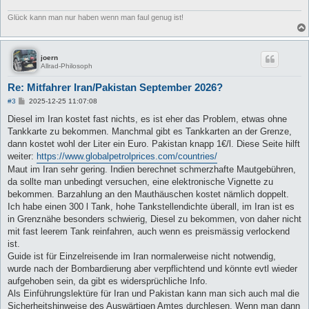
Glück kann man nur haben wenn man faul genug ist!
joern
Allrad-Philosoph
Re: Mitfahrer Iran/Pakistan September 2026?
B
#3
2025-12-25 11:07:08
e
i
Diesel im Iran kostet fast nichts, es ist eher das Problem, etwas ohne
t
Tankkarte zu bekommen. Manchmal gibt es Tankkarten an der Grenze,
r
a
dann kostet wohl der Liter ein Euro. Pakistan knapp 1€/l. Diese Seite hilft
g
weiter:
https://www.globalpetrolprices.com/countries/
Maut im Iran sehr gering. Indien berechnet schmerzhafte Mautgebühren,
da sollte man unbedingt versuchen, eine elektronische Vignette zu
bekommen. Barzahlung an den Mauthäuschen kostet nämlich doppelt.
Ich habe einen 300 l Tank, hohe Tankstellendichte überall, im Iran ist es
in Grenznähe besonders schwierig, Diesel zu bekommen, von daher nicht
mit fast leerem Tank reinfahren, auch wenn es preismässig verlockend
ist.
Guide ist für Einzelreisende im Iran normalerweise nicht notwendig,
wurde nach der Bombardierung aber verpflichtend und könnte evtl wieder
aufgehoben sein, da gibt es widersprüchliche Info.
Als Einführungslektüre für Iran und Pakistan kann man sich auch mal die
Sicherheitshinweise des Auswärtigen Amtes durchlesen. Wenn man dann