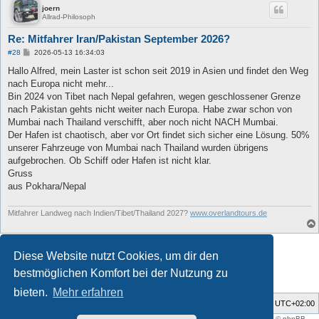
joern
Allrad-Philosoph
Re: Mitfahrer Iran/Pakistan September 2026?
B
#28
2026-05-13 16:34:03
e
i
Hallo Alfred, mein Laster ist schon seit 2019 in Asien und findet den Weg
t
nach Europa nicht mehr...
r
a
Bin 2024 von Tibet nach Nepal gefahren, wegen geschlossener Grenze
g
nach Pakistan gehts nicht weiter nach Europa. Habe zwar schon von
Mumbai nach Thailand verschifft, aber noch nicht NACH Mumbai.
Der Hafen ist chaotisch, aber vor Ort findet sich sicher eine Lösung. 50%
unserer Fahrzeuge von Mumbai nach Thailand wurden übrigens
aufgebrochen. Ob Schiff oder Hafen ist nicht klar.
Gruss
aus Pokhara/Nepal
Mitfahrer Landweg nach Indien/Tibet/Thailand 2027?
www.overlandtours.de
Antworten
Diese Website nutzt Cookies, um dir den
28 Beiträge • Seite
1
von
1
bestmöglichen Komfort bei der Nutzung zu
bieten.
Mehr erfahren
Foren-Übersicht
Alle Zeiten sind
UTC+02:00
Style developer by
support forum tricolor
,
Powered by
phpBB
® Forum Software © phpBB