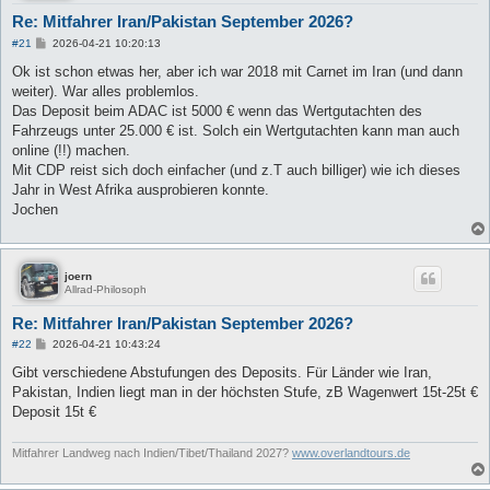
Re: Mitfahrer Iran/Pakistan September 2026?
B
#21
2026-04-21 10:20:13
e
i
Ok ist schon etwas her, aber ich war 2018 mit Carnet im Iran (und dann
t
weiter). War alles problemlos.
r
a
Das Deposit beim ADAC ist 5000 € wenn das Wertgutachten des
g
Fahrzeugs unter 25.000 € ist. Solch ein Wertgutachten kann man auch
online (!!) machen.
Mit CDP reist sich doch einfacher (und z.T auch billiger) wie ich dieses
Jahr in West Afrika ausprobieren konnte.
Jochen
joern
Allrad-Philosoph
Re: Mitfahrer Iran/Pakistan September 2026?
B
#22
2026-04-21 10:43:24
e
i
Gibt verschiedene Abstufungen des Deposits. Für Länder wie Iran,
t
Pakistan, Indien liegt man in der höchsten Stufe, zB Wagenwert 15t-25t €
r
a
Deposit 15t €
g
Mitfahrer Landweg nach Indien/Tibet/Thailand 2027?
www.overlandtours.de