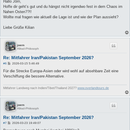
i
Hallo Jörn,
t
Hoffe dir geht’s gut und du hängst nicht irgendwo fest in dem Chaos im
r
a
Nahen Osten??!!
g
Wollte mal fragen wie aktuell die Lage ist und wie der Plan aussieht?
Liebe Grüße Kilian
joern
Allrad-Philosoph
Re: Mitfahrer Iran/Pakistan September 2026?
B
#6
2026-03-15 5:46:49
e
i
Für die Strecke Europa-Asien oder wird wohl auf absehbare Zeit eine
t
Verschiffung die bessere Alternative.
r
a
g
Mitfahrer Landweg nach Indien/Tibet/Thailand 2027?
www.overlandtours.de
joern
Allrad-Philosoph
Re: Mitfahrer Iran/Pakistan September 2026?
B
#7
2026-03-23 19:49:07
e
i