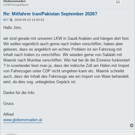
Globenomaden
LKW-Fotografierer
Re: Mitfahrer Iran/Pakistan September 2026?
B
#27
2026-05-13 13:05:52
e
i
Hallo Jörn,
t
r
a
wir sind gerade mit unserem LKW in Saudi Arabien und hängen dort fest.
g
Wir wollen eigentlich auch gerne nach Indien verschiffen, haben aber
gelesen, dass es angeblich ein echtes Problem ist ein Fahrzeug mit
Inhalt nach Indien zu verschiffen. Wir wüeden gerne von Salalah mit
Maersk nach Mumbai verschiffen. Wie hat bei dir die Einreise funkioniert
? In ivoerlander liest man ja, dass der indische Zoll am Hafen mit Import
von Fahrezugen unter CDP nicht umgehen kann etc. Maersk schreibt
auch, dass der Inhalt des Fahrzeugs wie ein Import von Ware behandelt
wird, da dies sog. unbegleites Gepäck ist.
Danke für die Info
Gruss
Alfred
www.globenomaden.at