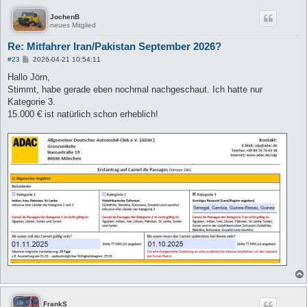
JochenB
neues Mitglied
Re: Mitfahrer Iran/Pakistan September 2026?
B
#23
2026-04-21 10:54:11
e
i
Hallo Jörn,
t
Stimmt, habe gerade eben nochmal nachgeschaut. Ich hatte nur
r
a
Kategorie 3.
g
15.000 € ist natürlich schon erheblich!
FrankS