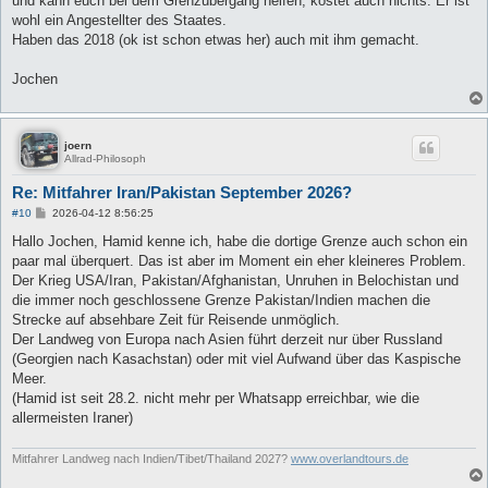
und kann euch bei dem Grenzübergang helfen, kostet auch nichts. Er ist
wohl ein Angestellter des Staates.
Haben das 2018 (ok ist schon etwas her) auch mit ihm gemacht.
Jochen
joern
Allrad-Philosoph
Re: Mitfahrer Iran/Pakistan September 2026?
B
#10
2026-04-12 8:56:25
e
i
Hallo Jochen, Hamid kenne ich, habe die dortige Grenze auch schon ein
t
paar mal überquert. Das ist aber im Moment ein eher kleineres Problem.
r
a
Der Krieg USA/Iran, Pakistan/Afghanistan, Unruhen in Belochistan und
g
die immer noch geschlossene Grenze Pakistan/Indien machen die
Strecke auf absehbare Zeit für Reisende unmöglich.
Der Landweg von Europa nach Asien führt derzeit nur über Russland
(Georgien nach Kasachstan) oder mit viel Aufwand über das Kaspische
Meer.
(Hamid ist seit 28.2. nicht mehr per Whatsapp erreichbar, wie die
allermeisten Iraner)
Mitfahrer Landweg nach Indien/Tibet/Thailand 2027?
www.overlandtours.de