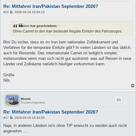
Re: Mitfahrer Iran/Pakistan September 2026?
B
#16
2026-04-18 16:04:13
e
i
t
sico
hat geschrieben:
↑
r
a
Ohne Carnet in den Iran bedeutet illegale Einfuhr des Fahrzeuges.
g
Bist Du sicher, dass es im Iran kein nationales Zolldokument und
Verfahren für die temporäre Einfuhr gibt? In vielen Ländern ist das üblich,
auch für Reisende. Das internationale Carnet ist lediglich simpler,
insbesondere wenn man sich nicht gut auskennt- was auf Reisen in neue
Länder und Zollräume natürlich häufiger vorkommen kann.
Grüße
Nils
Wombi
Trucker-Urgestein
Re: Mitfahrer Iran/Pakistan September 2026?
B
#17
2026-04-18 16:33:05
e
i
Naja, in anderen Ländern ist's ohne TIP erwischt zu werden auch nicht
t
angenehm .....
r
a