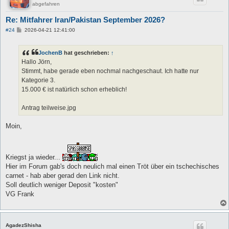
abgefahren
Re: Mitfahrer Iran/Pakistan September 2026?
B
#24
2026-04-21 12:41:00
e
i
t
JochenB
hat geschrieben:
↑
r
a
Hallo Jörn,
g
Stimmt, habe gerade eben nochmal nachgeschaut. Ich hatte nur
Kategorie 3.
15.000 € ist natürlich schon erheblich!
Antrag teilweise.jpg
Moin,
Kriegst ja wieder...
Hier im Forum gab's doch neulich mal einen Tröt über ein tschechisches
carnet - hab aber gerad den Link nicht.
Soll deutlich weniger Deposit "kosten"
VG Frank
AgadezShisha