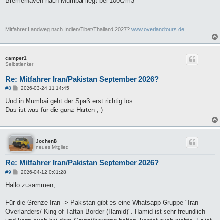
Bremerhaven nach Mumbai liegt bei 100€/m3
t
r
a
g
Mitfahrer Landweg nach Indien/Tibet/Thailand 2027?
www.overlandtours.de
camper1
Selbstlenker
Re: Mitfahrer Iran/Pakistan September 2026?
B
#8
2026-03-24 11:14:45
e
i
Und in Mumbai geht der Spaß erst richtig los.
t
Das ist was für die ganz Harten ;-)
r
a
g
JochenB
neues Mitglied
Re: Mitfahrer Iran/Pakistan September 2026?
B
#9
2026-04-12 0:01:28
e
i
Hallo zusammen,
t
r
a
Für die Grenze Iran -> Pakistan gibt es eine Whatsapp Gruppe "Iran
g
Overlanders/ King of Taftan Border (Hamid)". Hamid ist sehr freundlich