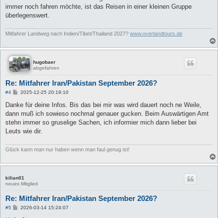
immer noch fahren möchte, ist das Reisen in einer kleinen Gruppe
überlegenswert.
Mitfahrer Landweg nach Indien/Tibet/Thailand 2027?
www.overlandtours.de
hugobaer
abgefahren
Re: Mitfahrer Iran/Pakistan September 2026?
B
#4
2025-12-25 20:19:10
e
i
Danke für deine Infos. Bis das bei mir was wird dauert noch ne Weile,
t
dann muß ich sowieso nochmal genauer gucken. Beim Auswärtigen Amt
r
a
stehn immer so gruselige Sachen, ich informier mich dann lieber bei
g
Leuts wie dir.
Glück kann man nur haben wenn man faul genug ist!
kilian01
neues Mitglied
Re: Mitfahrer Iran/Pakistan September 2026?
B
#5
2026-03-14 15:24:07
e