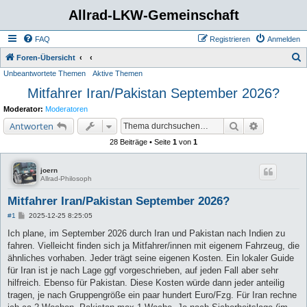
Allrad-LKW-Gemeinschaft
FAQ
Registrieren
Anmelden
S
Foren-Übersicht
Unbeantwortete Themen
Aktive Themen
u
Mitfahrer Iran/Pakistan September 2026?
c
h
Moderator:
Moderatoren
e
Suche
Erweiterte 
Antworten
28 Beiträge • Seite
1
von
1
joern
Allrad-Philosoph
Mitfahrer Iran/Pakistan September 2026?
B
#1
2025-12-25 8:25:05
e
i
Ich plane, im September 2026 durch Iran und Pakistan nach Indien zu
t
fahren. Vielleicht finden sich ja Mitfahrer/innen mit eigenem Fahrzeug, die
r
a
ähnliches vorhaben. Jeder trägt seine eigenen Kosten. Ein lokaler Guide
g
für Iran ist je nach Lage ggf vorgeschrieben, auf jeden Fall aber sehr
hilfreich. Ebenso für Pakistan. Diese Kosten würde dann jeder anteilig
tragen, je nach Gruppengröße ein paar hundert Euro/Fzg. Für Iran rechne