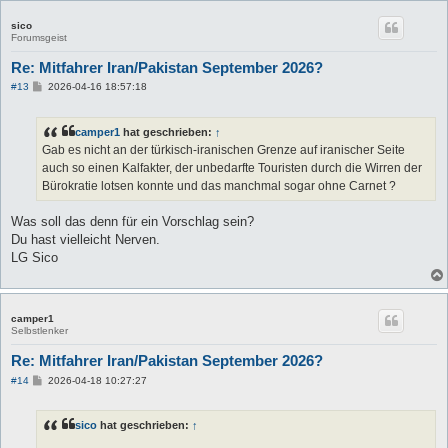
sico
Forumsgeist
Re: Mitfahrer Iran/Pakistan September 2026?
B
#13
2026-04-16 18:57:18
e
i
t
camper1
hat geschrieben:
↑
r
a
Gab es nicht an der türkisch-iranischen Grenze auf iranischer Seite
g
auch so einen Kalfakter, der unbedarfte Touristen durch die Wirren der
Bürokratie lotsen konnte und das manchmal sogar ohne Carnet ?
Was soll das denn für ein Vorschlag sein?
Du hast vielleicht Nerven.
LG Sico
camper1
Selbstlenker
Re: Mitfahrer Iran/Pakistan September 2026?
B
#14
2026-04-18 10:27:27
e
i
t
sico
hat geschrieben:
↑
r
a