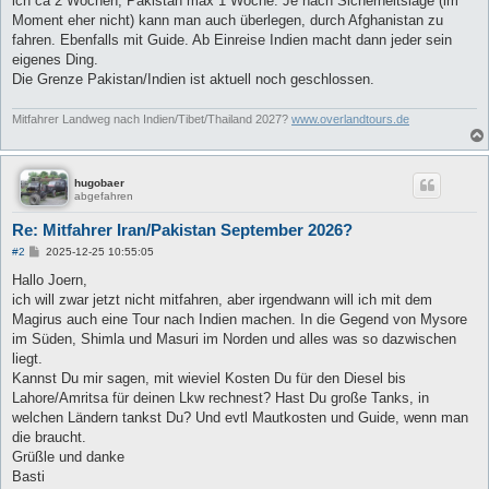
ich ca 2 Wochen, Pakistan max 1 Woche. Je nach Sicherheitslage (im
Moment eher nicht) kann man auch überlegen, durch Afghanistan zu
fahren. Ebenfalls mit Guide. Ab Einreise Indien macht dann jeder sein
eigenes Ding.
Die Grenze Pakistan/Indien ist aktuell noch geschlossen.
Mitfahrer Landweg nach Indien/Tibet/Thailand 2027?
www.overlandtours.de
hugobaer
abgefahren
Re: Mitfahrer Iran/Pakistan September 2026?
B
#2
2025-12-25 10:55:05
e
i
Hallo Joern,
t
ich will zwar jetzt nicht mitfahren, aber irgendwann will ich mit dem
r
a
Magirus auch eine Tour nach Indien machen. In die Gegend von Mysore
g
im Süden, Shimla und Masuri im Norden und alles was so dazwischen
liegt.
Kannst Du mir sagen, mit wieviel Kosten Du für den Diesel bis
Lahore/Amritsa für deinen Lkw rechnest? Hast Du große Tanks, in
welchen Ländern tankst Du? Und evtl Mautkosten und Guide, wenn man
die braucht.
Grüßle und danke
Basti