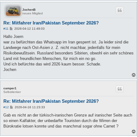
JochenB
neues Mitglied
Re: Mitfahrer Iran/Pakistan September 2026?
B
#11
2026-04-12 11:49:03
e
i
Hallo Joern
t
war zu befürchten das Whatsapp im Iran gesperrt ist. Ja leider sind die
r
a
Landwege nach Ost-Asien z. Z. nicht machbar, jedenfalls für mein
g
Risikobewußtsein. Russland besonders Sibirien, obwohl ein sehr schönes
Land mit freundlichen Menschen, für mich ein no go.
Und ich befürchte das wird 2026 kaum besser. Schade.
Jochen
camper1
Selbstlenker
Re: Mitfahrer Iran/Pakistan September 2026?
B
#12
2026-04-16 11:23:33
e
i
Gab es nicht an der türkisch-iranischen Grenze auf iranischer Seite auch
t
so einen Kalfakter, der unbedarfte Touristen durch die Wirren der
r
a
Bürokratie lotsen konnte und das manchmal sogar ohne Carnet ?
g