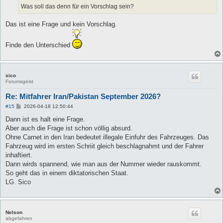
g
Was soll das denn für ein Vorschlag sein?
Das ist eine Frage und kein Vorschlag.
Finde den Unterschied
sico
Forumsgeist
Re: Mitfahrer Iran/Pakistan September 2026?
B
#15
2026-04-18 12:50:44
e
i
Dann ist es halt eine Frage.
t
Aber auch die Frage ist schon völlig absurd.
r
a
Ohne Carnet in den Iran bedeutet illegale Einfuhr des Fahrzeuges. Das
g
Fahrzeug wird im ersten Schriit gleich beschlagnahmt und der Fahrer
inhaftiert.
Dann wirds spannend, wie man aus der Nummer wieder rauskommt.
So geht das in einem diktatorischen Staat.
LG. Sico
Nelson
abgefahren