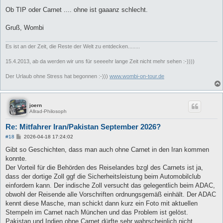
g
Ob TIP oder Carnet .... ohne ist gaaanz schlecht.
Gruß, Wombi
Es ist an der Zeit, die Reste der Welt zu entdecken........
15.4.2013, ab da werden wir uns für seeeehr lange Zeit nicht mehr sehen :-))))
Der Urlaub ohne Stress hat begonnen :-)))
www.wombi-on-tour.de
joern
Allrad-Philosoph
Re: Mitfahrer Iran/Pakistan September 2026?
B
#18
2026-04-18 17:24:02
e
i
Gibt so Geschichten, dass man auch ohne Carnet in den Iran kommen
t
konnte.
r
a
Der Vorteil für die Behörden des Reiselandes bzgl des Carnets ist ja,
g
dass der dortige Zoll ggf die Sicherheitsleistung beim Automobilclub
einfordern kann. Der indische Zoll versucht das gelegentlich beim ADAC,
obwohl der Reisende alle Vorschriften ordnungsgemäß einhält. Der ADAC
kennt diese Masche, man schickt dann kurz ein Foto mit aktuellen
Stempeln im Carnet nach München und das Problem ist gelöst.
Pakistan und Indien ohne Carnet dürfte sehr wahrscheinlich nicht