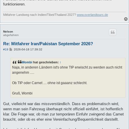
funktionieren.
Mitfahrer Landweg nach Indien/Tibet/Thailand 2027?
www.overlandtours.de
Nelson
abgefahren
Re: Mitfahrer Iran/Pakistan September 2026?
B
#19
2026-04-18 17:39:32
e
i
t
Wombi
hat geschrieben:
↑
r
a
Naja, in anderen Ländern ist's ohne TIP erwischt zu werden auch nicht
g
angenehm .....
Ob TIP oder Carnet .... ohne ist gaaanz schlecht.
Gruß, Wombi
Gut, vielleicht war das missverständlich. Dass es problematisch wird,
wenn man sein Fahrzeug überhaupt nicht offiziell einführt, ist hoffentlich
klar. Die Frage war, ob man zur temporären Einfuhr zwingend das Carnet
braucht, oder ob es eher eine Vereinfachung/Bequemlichkeit darstellt.