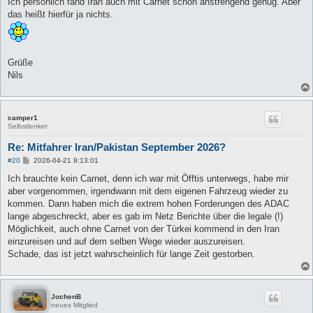
Ich persönlich fand Iran auch mit Carnet schon anstrengend genug. Aber
das heißt hierfür ja nichts.
Grüße
Nils
camper1
Selbstlenker
Re: Mitfahrer Iran/Pakistan September 2026?
B
#20
2026-04-21 9:13:01
e
i
Ich brauchte kein Carnet, denn ich war mit Öfftis unterwegs, habe mir
t
aber vorgenommen, irgendwann mit dem eigenen Fahrzeug wieder zu
r
a
kommen. Dann haben mich die extrem hohen Forderungen des ADAC
g
lange abgeschreckt, aber es gab im Netz Berichte über die legale (!)
Möglichkeit, auch ohne Carnet von der Türkei kommend in den Iran
einzureisen und auf dem selben Wege wieder auszureisen.
Schade, das ist jetzt wahrscheinlich für lange Zeit gestorben.
JochenB
neues Mitglied