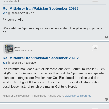
neues Mitglied
Re: Mitfahrer Iran/Pakistan September 2026?
B
#25
2026-05-07 17:45:01
e
i
@ joern u. Alle
t
r
a
Wie sieht die Spritversorgung aktuell unter den Kriegsbedingungen aus
g
??
joern
Allrad-Philosoph
Re: Mitfahrer Iran/Pakistan September 2026?
B
#26
2026-05-07 18:02:39
e
i
Ich vermute mal, dass aktuell niemand aus dem Forum im Iran ist. Auch
t
ist (für mich) niemand im Iran erreichbar und die Spritversorgung gerade
r
a
nicht das drängendste Problem vor Ort. Bin aktuell in Indien und dort
g
kostet Diesel gut 80 Eurocent. Da die Grenze Indien/Pakistan weiter
geschlossen ist, fahre ich erstmal in Richtung Nepal.
Mitfahrer Landweg nach Indien/Tibet/Thailand 2027?
www.overlandtours.de