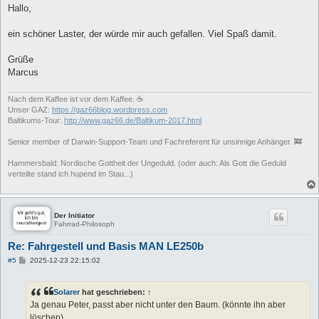
i
Hallo,
t
r
a
ein schöner Laster, der würde mir auch gefallen. Viel Spaß damit.
g
Grüße
Marcus
Nach dem Kaffee ist vor dem Kaffee. ☕
Unser GAZ:
https://gaz66blog.wordpress.com
Baltikums-Tour:
http://www.gaz66.de/Baltikum-2017.html
Senior member of Darwin-Support-Team und Fachreferent für unsinnige Anhänger. 🚒
Hammersbald: Nordische Gottheit der Ungeduld. (oder auch: Als Gott die Geduld
verteilte stand ich hupend im Stau...)
Der Initiator
Fahrrad-Philosoph
Re: Fahrgestell und Basis MAN LE250b
B
#5
2025-12-23 22:15:02
e
i
t
Solarer
hat geschrieben:
↑
r
a
Ja genau Peter, passt aber nicht unter den Baum. (könnte ihn aber
g
löschen).....