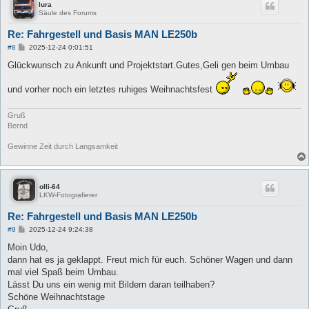
lura
Säule des Forums
Re: Fahrgestell und Basis MAN LE250b
B
#8
2025-12-24 0:01:51
e
i
Glückwunsch zu Ankunft und Projektstart.Gutes,Geli gen beim Umbau
t
r
und vorher noch ein letztes ruhiges Weihnachtsfest
a
g
Gruß
Bernd
Gewinne Zeit durch Langsamkeit
olli-64
LKW-Fotografierer
Re: Fahrgestell und Basis MAN LE250b
B
#9
2025-12-24 9:24:38
e
i
Moin Udo,
t
dann hat es ja geklappt. Freut mich für euch. Schöner Wagen und dann
r
a
mal viel Spaß beim Umbau.
g
Lässt Du uns ein wenig mit Bildern daran teilhaben?
Schöne Weihnachtstage