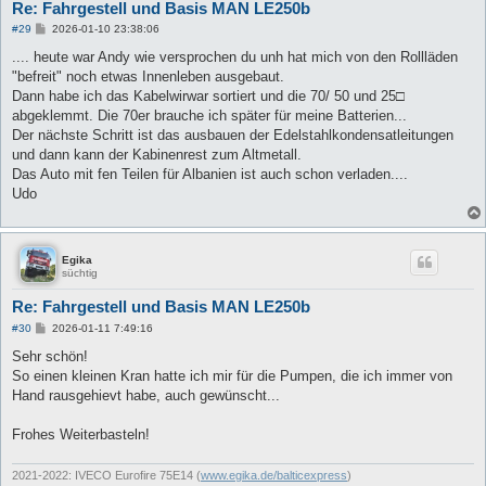
Re: Fahrgestell und Basis MAN LE250b
B
#29
2026-01-10 23:38:06
e
i
.... heute war Andy wie versprochen du unh hat mich von den Rollläden
t
"befreit" noch etwas Innenleben ausgebaut.
r
a
Dann habe ich das Kabelwirwar sortiert und die 70/ 50 und 25□
g
abgeklemmt. Die 70er brauche ich später für meine Batterien...
Der nächste Schritt ist das ausbauen der Edelstahlkondensatleitungen
und dann kann der Kabinenrest zum Altmetall.
Das Auto mit fen Teilen für Albanien ist auch schon verladen....
Udo
Egika
süchtig
Re: Fahrgestell und Basis MAN LE250b
B
#30
2026-01-11 7:49:16
e
i
Sehr schön!
t
So einen kleinen Kran hatte ich mir für die Pumpen, die ich immer von
r
a
Hand rausgehievt habe, auch gewünscht...
g
Frohes Weiterbasteln!
2021-2022: IVECO Eurofire 75E14 (
www.egika.de/balticexpress
)