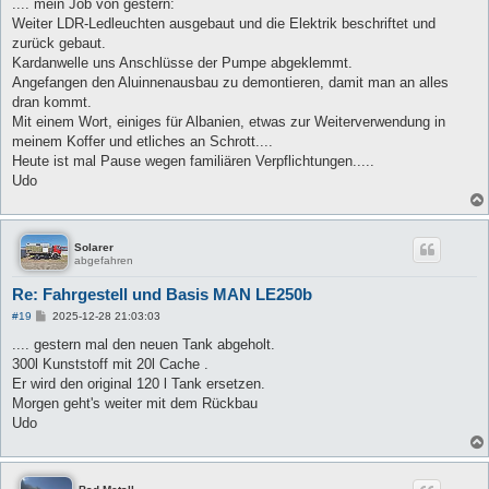
i
.... mein Job von gestern:
t
Weiter LDR-Ledleuchten ausgebaut und die Elektrik beschriftet und
r
a
zurück gebaut.
g
Kardanwelle uns Anschlüsse der Pumpe abgeklemmt.
Angefangen den Aluinnenausbau zu demontieren, damit man an alles
dran kommt.
Mit einem Wort, einiges für Albanien, etwas zur Weiterverwendung in
meinem Koffer und etliches an Schrott....
Heute ist mal Pause wegen familiären Verpflichtungen.....
Udo
Solarer
abgefahren
Re: Fahrgestell und Basis MAN LE250b
B
#19
2025-12-28 21:03:03
e
i
.... gestern mal den neuen Tank abgeholt.
t
300l Kunststoff mit 20l Cache .
r
a
Er wird den original 120 l Tank ersetzen.
g
Morgen geht's weiter mit dem Rückbau
Udo