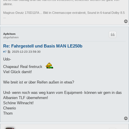
alleine.
Magirus-Deutz 170D11FA ... Bild in Cinemascope extrabreit, Sound in 6-kanal Dolby 8.5
...
Apfeltom
abgefahren
Re: Fahrgestell und Basis MAN LE250b
B
#7
2025-12-23 23:59:30
e
i
Udo-
t
r
Chapeau! Real firetruck
a
Viel Glück damit!
g
Wie breit ist er über Reifen außen in etwa?
Und- wenn noch was weg kann vom Equipment- können wir gern in das
Albanien TLF übernehmen!
Schöne Wihnacht!
Cheerio
Thom