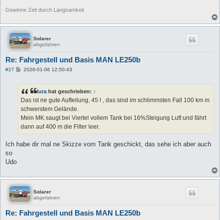
Gewinne Zeit durch Langsamkeit
Solarer
abgefahren
Re: Fahrgestell und Basis MAN LE250b
B
#27
2026-01-06 12:50:43
e
i
t
lura
hat geschrieben:
↑
r
a
Das ist ne gute Aufteilung, 45 l , das sind im schlimmsten Fall 100 km in
g
schwerstem Gelände.
Mein MK saugt bei Viertel vollem Tank bei 16%Steigung Luft und fährt
dann auf 400 m die Filter leer.
Ich habe dir mal ne Skizze vom Tank geschickt, das sehe ich aber auch
so
Udo
Solarer
abgefahren
Re: Fahrgestell und Basis MAN LE250b