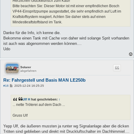
Herzlichen Glückwunsch zum Kauf!
Bitte beachten Sie: Dieser Motor ist mit einer empfindlichen Bosch
VP44-Einspritzpumpe ausgestattet, die sehr empfindlich auf Luft im
Kraftstoffsystem reagiert. Achten Sie daher stets auf einen
Mindestkraftstoffstand im Tank.
Danke für die Info, ich kenne die.
Bekomme einen Tank mit Cache von daher wird solange Sprit vorhanden
ist auch was abgenommen werden können....
Udo
Solarer
abgefahren
Re: Fahrgestell und Basis MAN LE250b
B
#16
2025-12-24 16:25:25
e
i
t
Ulf H
hat geschrieben:
↑
r
a
... nette Tröterei auf dem Dach ...
g
Gruss Ulf
Yepp Ulf, die äußeren mussten ja runter wg Signalanlage aber die dicken
Tröten sind geblieben und direkt mit Druckluftschalter im Dachhimmiel....