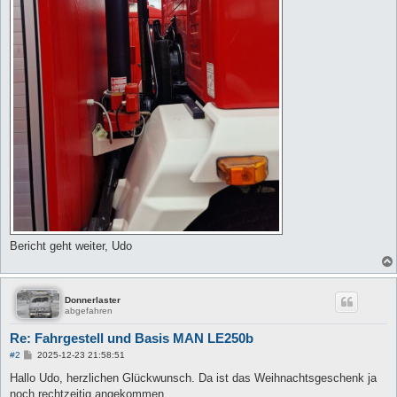
Bericht geht weiter, Udo
Donnerlaster
abgefahren
Re: Fahrgestell und Basis MAN LE250b
B
#2
2025-12-23 21:58:51
e
i
Hallo Udo, herzlichen Glückwunsch. Da ist das Weihnachtsgeschenk ja
t
noch rechtzeitig angekommen.
r