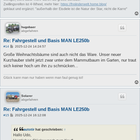
Zwillingsreifen ist 4-Wheel, mehr hier:
https://freiinderwelt.home.blog/
geklaut und ergänzt: "außerhalb der Eisdiele ist die Natur der Star, nicht die Karre"
hugobaer
abgefahren
Re: Fahrgestell und Basis MAN LE250b
B
#14
2025-12-24 14:24:57
e
i
Große Weihnachtsbäume sind auch nicht das Ware. Unser neuer
t
Kurzhauber steht jetzt zwar unter dem Mammutbaum im Garten, nur traut
r
a
sich keiner hoch um ihn zu schmücken...
g
Glück kann man nur haben wenn man faul genug ist!
Solarer
abgefahren
Re: Fahrgestell und Basis MAN LE250b
B
#15
2025-12-24 16:12:08
e
i
t
autotir
hat geschrieben:
↑
r
a
Hallo Udo,
g