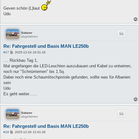
Geven schön (L)laut
Udo
Solarer
abgefahren
Re: Fahrgestell und Basis MAN LE250b
B
#17
2025-12-24 16:31:16
e
i
.... Rückbau Tag 1,
t
Mal angefangen die LED-Leuchten auszubauen und Kabel zu entwirren,
r
a
noch nur "Schnürriemen" bis 1.5q.
g
Dabei noch eine Schaumlöschpistole gefunden, sollte was für Albanien
sein
Udo
Es geht weiter.......
Solarer
abgefahren
Re: Fahrgestell und Basis MAN LE250b
B
#18
2025-12-26 12:41:26
e