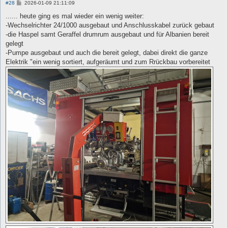
B
#28
2026-01-09 21:11:09
e
i
...... heute ging es mal wieder ein wenig weiter:
t
-Wechselrichter 24/1000 ausgebaut und Anschlusskabel zurück gebaut
r
a
-die Haspel samt Geraffel drumrum ausgebaut und für Albanien bereit
g
gelegt
-Pumpe ausgebaut und auch die bereit gelegt, dabei direkt die ganze
Elektrik "ein wenig sortiert, aufgeräumt und zum Rrückbau vorbereitet