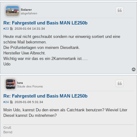
Solarer
abgefahren
Re: Fahrgestell und Basis MAN LE250b
B
#23
2026-01-04 14:31:34
e
i
Heute mal nicht geschraubt sondern nur einwenig sortiert und eine
t
schöne Mail bekommen.
r
a
Die Prüfunterlagen von meinem Dieseltank.
g
Hersteller Uwe Albrecht.
Wichtig war mir das es ein 2Kammertank ist.....
Udo
lura
Säule des Forums
Re: Fahrgestell und Basis MAN LE250b
B
#24
2026-01-06 5:31:34
e
i
Moin Udo, kannst Du den einen als Catchtank benutzen? Wieviel Liter
t
Diesel kannst Du mitnehmen?
r
a
g
Gruß
Bernd