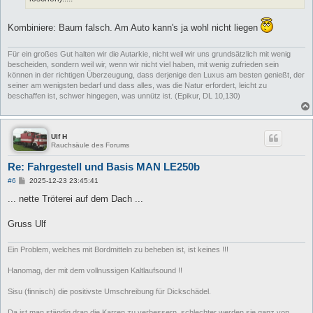
Kombiniere: Baum falsch. Am Auto kann's ja wohl nicht liegen
Für ein großes Gut halten wir die Autarkie, nicht weil wir uns grundsätzlich mit wenig
bescheiden, sondern weil wir, wenn wir nicht viel haben, mit wenig zufrieden sein
können in der richtigen Überzeugung, dass derjenige den Luxus am besten genießt, der
seiner am wenigsten bedarf und dass alles, was die Natur erfordert, leicht zu
beschaffen ist, schwer hingegen, was unnütz ist. (Epikur, DL 10,130)
Ulf H
Rauchsäule des Forums
Re: Fahrgestell und Basis MAN LE250b
B
#6
2025-12-23 23:45:41
e
i
... nette Tröterei auf dem Dach ...
t
r
a
Gruss Ulf
g
Ein Problem, welches mit Bordmitteln zu beheben ist, ist keines !!!
Hanomag, der mit dem vollnussigen Kaltlaufsound !!
Sisu (finnisch) die positivste Umschreibung für Dickschädel.
Da ist man ständig dran die Karren zu verbessern, schlechter werden sie ganz von