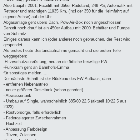
Also Baujahr 2001, Facelift mit 356er Radstand, 248 PS, Automatik mit
Retrader und mächtigen 11935 Km, (incl der 350 für die Heimfahrt auf
eigener Achse) auf der Uhr.
Abgasanlage geht übers Dach, Pow-Air-Box noch angeschlossen
Derzeit noch drauf ist ein 450er Aufbau mit 2000l Behälter und Pumpe
von Schmitz.
Einiges daraus kann ich (oder andere) noch gebrauchen, der Rest wird
gespendet.
Als erstes heute Bestandaufnahme gemacht und die ersten Teile
weggegeben:
-Hitzeschutzausrüstung, neu an die örtliche freiwillige FW
-Funkkram geht an Bahnhofs-Emma
für sonstiges melden......
Der nächste Schritt ist der Rückbau des FW-Aufbaus, dann:
- entfernen Nebenantrieb
- neuer größerer Dieseltank (schon geordert)
- Abwassertank
- Umbau auf Single, wahrscheinlich 385/60 22.5 (aktuell 10r22.5 aus
2023)
- Rostvorsorge, falls erforderlich
- Federgelagerter Zwischenrahmen
- Hochzeit
- Anpassung Farbdesign
- Tüven, Zulassen