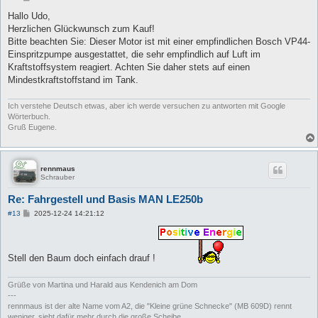
e
i
Hallo Udo,
t
Herzlichen Glückwunsch zum Kauf!
r
a
Bitte beachten Sie: Dieser Motor ist mit einer empfindlichen Bosch VP44-
g
Einspritzpumpe ausgestattet, die sehr empfindlich auf Luft im
Kraftstoffsystem reagiert. Achten Sie daher stets auf einen
Mindestkraftstoffstand im Tank.
Ich verstehe Deutsch etwas, aber ich werde versuchen zu antworten mit Google
Wörterbuch.
Gruß Eugene.
rennmaus
Schrauber
Re: Fahrgestell und Basis MAN LE250b
B
#13
2025-12-24 14:21:12
e
i
t
r
a
Stell den Baum doch einfach drauf !
g
Grüße von Martina und Harald aus Kendenich am Dom
---
rennmaus ist der alte Name vom A2, die "Kleine grüne Schnecke" (MB 609D) rennt
weniger, sieht dafür mehr durch die große Scheibe.