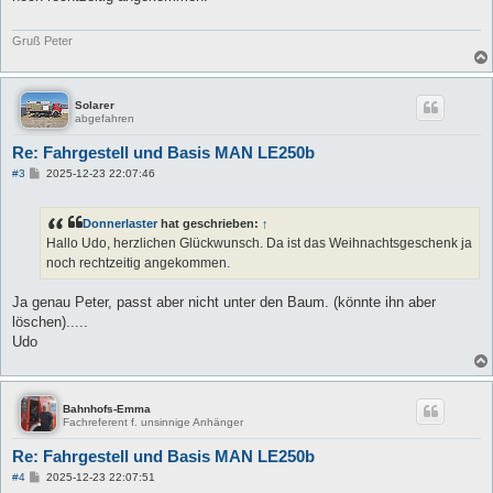
a
g
Gruß Peter
Solarer
abgefahren
Re: Fahrgestell und Basis MAN LE250b
B
#3
2025-12-23 22:07:46
e
i
t
Donnerlaster
hat geschrieben:
↑
r
a
Hallo Udo, herzlichen Glückwunsch. Da ist das Weihnachtsgeschenk ja
g
noch rechtzeitig angekommen.
Ja genau Peter, passt aber nicht unter den Baum. (könnte ihn aber
löschen).....
Udo
Bahnhofs-Emma
Fachreferent f. unsinnige Anhänger
Re: Fahrgestell und Basis MAN LE250b
B
#4
2025-12-23 22:07:51
e