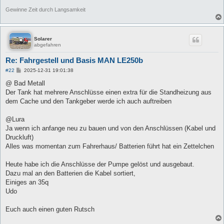
Gewinne Zeit durch Langsamkeit
Solarer
abgefahren
Re: Fahrgestell und Basis MAN LE250b
B
#22
2025-12-31 19:01:38
e
i
@ Bad Metall
t
Der Tank hat mehrere Anschlüsse einen extra für die Standheizung aus
r
a
dem Cache und den Tankgeber werde ich auch auftreiben
g
@Lura
Ja wenn ich anfange neu zu bauen und von den Anschlüssen (Kabel und
Druckluft)
Alles was momentan zum Fahrerhaus/ Batterien führt hat ein Zettelchen
Heute habe ich die Anschlüsse der Pumpe gelöst und ausgebaut.
Dazu mal an den Batterien die Kabel sortiert,
Einiges an 35q
Udo
Euch auch einen guten Rutsch