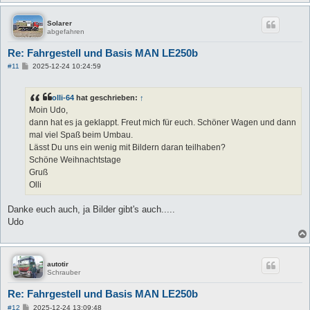
Solarer
abgefahren
Re: Fahrgestell und Basis MAN LE250b
B
#11
2025-12-24 10:24:59
e
i
t
olli-64
hat geschrieben:
↑
r
a
Moin Udo,
g
dann hat es ja geklappt. Freut mich für euch. Schöner Wagen und dann
mal viel Spaß beim Umbau.
Lässt Du uns ein wenig mit Bildern daran teilhaben?
Schöne Weihnachtstage
Gruß
Olli
Danke euch auch, ja Bilder gibt's auch.....
Udo
autotir
Schrauber
Re: Fahrgestell und Basis MAN LE250b
B
#12
2025-12-24 13:09:48