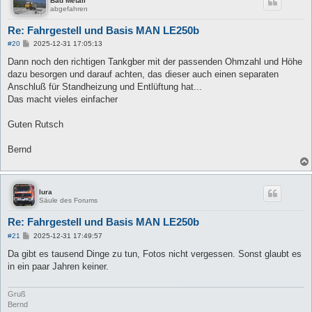
Bad Metall
abgefahren
Re: Fahrgestell und Basis MAN LE250b
B
#20
2025-12-31 17:05:13
e
i
Dann noch den richtigen Tankgber mit der passenden Ohmzahl und Höhe
t
dazu besorgen und darauf achten, das dieser auch einen separaten
r
a
Anschluß für Standheizung und Entlüftung hat...
g
Das macht vieles einfacher
Guten Rutsch
Bernd
lura
Säule des Forums
Re: Fahrgestell und Basis MAN LE250b
B
#21
2025-12-31 17:49:57
e
i
Da gibt es tausend Dinge zu tun, Fotos nicht vergessen. Sonst glaubt es
t
in ein paar Jahren keiner.
r
a
g
Gruß
Bernd