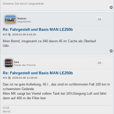
Gewinne Zeit durch Langsamkeit
Solarer
abgefahren
Re: Fahrgestell und Basis MAN LE250b
B
#25
2026-01-06 9:43:28
e
i
Moin Bernd, insgesamt ca 340 davon 45 im Cache als Überlauf
t
Udo
r
a
g
lura
Säule des Forums
Re: Fahrgestell und Basis MAN LE250b
B
#26
2026-01-06 12:36:43
e
i
Das ist ne gute Aufteilung, 45 l , das sind im schlimmsten Fall 100 km in
t
schwerstem Gelände.
r
a
Mein MK saugt bei Viertel vollem Tank bei 16%Steigung Luft und fährt
g
dann auf 400 m die Filter leer.
Gruß
Bernd