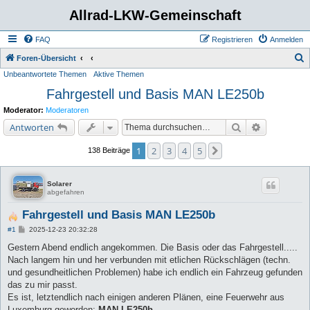
Allrad-LKW-Gemeinschaft
FAQ
Registrieren
Anmelden
S
Foren-Übersicht
Unbeantwortete Themen
Aktive Themen
u
Fahrgestell und Basis MAN LE250b
c
h
Moderator:
Moderatoren
e
Suche
Erweiterte 
Antworten
1
2
3
4
5
Nächste
138 Beiträge
Solarer
abgefahren
Fahrgestell und Basis MAN LE250b
B
#1
2025-12-23 20:32:28
e
i
Gestern Abend endlich angekommen. Die Basis oder das Fahrgestell.....
t
Nach langem hin und her verbunden mit etlichen Rückschlägen (techn.
r
a
und gesundheitlichen Problemen) habe ich endlich ein Fahrzeug gefunden
g
das zu mir passt.
Es ist, letztendlich nach einigen anderen Plänen, eine Feuerwehr aus
Luxemburg geworden:
MAN LE250b
.