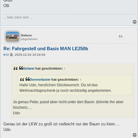
Gruß
Olli
... hetz mich nich ...
Solarer
abgefahren
Re: Fahrgestell und Basis MAN LE250b
B
#10
2025-12-24 10:24:04
e
i
t
Solarer
hat geschrieben:
↑
r
a
g
Donnerlaster
hat geschrieben:
↑
Hallo Udo, herzlichen Glückwunsch. Da ist das
Weihnachtsgeschenk ja noch rechtzeitig angekommen.
Ja genau Peter, passt aber nicht unter den Baum. (könnte ihn aber
löschen).....
Udo
Genau ist der LKW zu groß ist vielleicht nur der Baum zu klein....
Udo