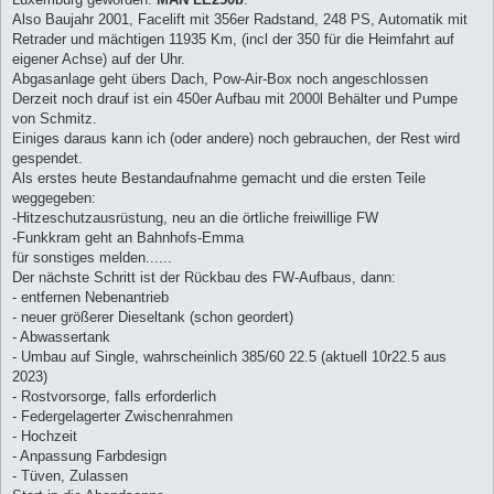
Also Baujahr 2001, Facelift mit 356er Radstand, 248 PS, Automatik mit
Retrader und mächtigen 11935 Km, (incl der 350 für die Heimfahrt auf
eigener Achse) auf der Uhr.
Abgasanlage geht übers Dach, Pow-Air-Box noch angeschlossen
Derzeit noch drauf ist ein 450er Aufbau mit 2000l Behälter und Pumpe
von Schmitz.
Einiges daraus kann ich (oder andere) noch gebrauchen, der Rest wird
gespendet.
Als erstes heute Bestandaufnahme gemacht und die ersten Teile
weggegeben:
-Hitzeschutzausrüstung, neu an die örtliche freiwillige FW
-Funkkram geht an Bahnhofs-Emma
für sonstiges melden......
Der nächste Schritt ist der Rückbau des FW-Aufbaus, dann:
- entfernen Nebenantrieb
- neuer größerer Dieseltank (schon geordert)
- Abwassertank
- Umbau auf Single, wahrscheinlich 385/60 22.5 (aktuell 10r22.5 aus
2023)
- Rostvorsorge, falls erforderlich
- Federgelagerter Zwischenrahmen
- Hochzeit
- Anpassung Farbdesign
- Tüven, Zulassen