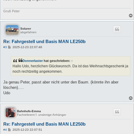
a
g
Gruß Peter
Solarer
abgefahren
Re: Fahrgestell und Basis MAN LE250b
B
#3
2025-12-23 22:07:46
e
i
t
Donnerlaster
hat geschrieben:
↑
r
a
Hallo Udo, herzlichen Glückwunsch. Da ist das Weihnachtsgeschenk ja
g
noch rechtzeitig angekommen.
Ja genau Peter, passt aber nicht unter den Baum. (könnte ihn aber
löschen).....
Udo
Bahnhofs-Emma
Fachreferent f. unsinnige Anhänger
Re: Fahrgestell und Basis MAN LE250b
B
#4
2025-12-23 22:07:51
e