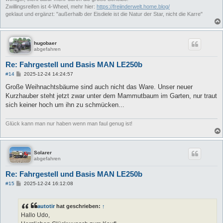
Zwillingsreifen ist 4-Wheel, mehr hier:
https://freiinderwelt.home.blog/
geklaut und ergänzt: "außerhalb der Eisdiele ist die Natur der Star, nicht die Karre"
hugobaer
abgefahren
Re: Fahrgestell und Basis MAN LE250b
B
#14
2025-12-24 14:24:57
e
i
Große Weihnachtsbäume sind auch nicht das Ware. Unser neuer
t
Kurzhauber steht jetzt zwar unter dem Mammutbaum im Garten, nur traut
r
a
sich keiner hoch um ihn zu schmücken...
g
Glück kann man nur haben wenn man faul genug ist!
Solarer
abgefahren
Re: Fahrgestell und Basis MAN LE250b
B
#15
2025-12-24 16:12:08
e
i
t
autotir
hat geschrieben:
↑
r
a
Hallo Udo,
g