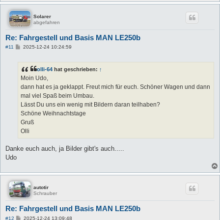
Solarer
abgefahren
Re: Fahrgestell und Basis MAN LE250b
B
#11
2025-12-24 10:24:59
e
i
t
olli-64
hat geschrieben:
↑
r
a
Moin Udo,
g
dann hat es ja geklappt. Freut mich für euch. Schöner Wagen und dann
mal viel Spaß beim Umbau.
Lässt Du uns ein wenig mit Bildern daran teilhaben?
Schöne Weihnachtstage
Gruß
Olli
Danke euch auch, ja Bilder gibt's auch.....
Udo
autotir
Schrauber
Re: Fahrgestell und Basis MAN LE250b
B
#12
2025-12-24 13:09:48