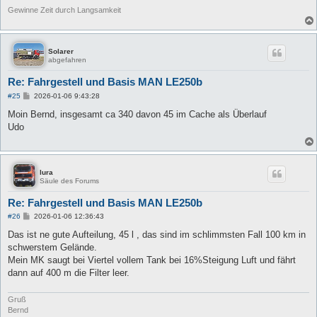
Gewinne Zeit durch Langsamkeit
Solarer
abgefahren
Re: Fahrgestell und Basis MAN LE250b
B
#25
2026-01-06 9:43:28
e
i
Moin Bernd, insgesamt ca 340 davon 45 im Cache als Überlauf
t
Udo
r
a
g
lura
Säule des Forums
Re: Fahrgestell und Basis MAN LE250b
B
#26
2026-01-06 12:36:43
e
i
Das ist ne gute Aufteilung, 45 l , das sind im schlimmsten Fall 100 km in
t
schwerstem Gelände.
r
a
Mein MK saugt bei Viertel vollem Tank bei 16%Steigung Luft und fährt
g
dann auf 400 m die Filter leer.
Gruß
Bernd