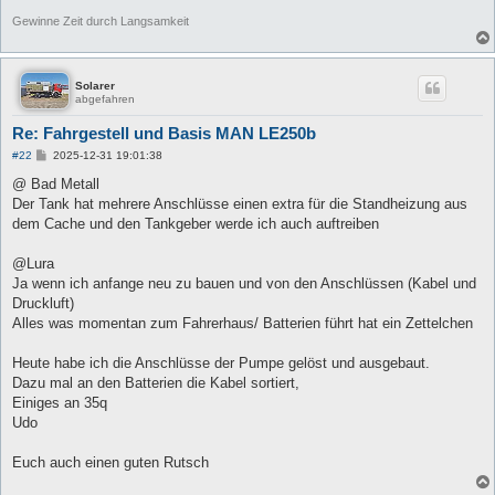
Gewinne Zeit durch Langsamkeit
Solarer
abgefahren
Re: Fahrgestell und Basis MAN LE250b
B
#22
2025-12-31 19:01:38
e
i
@ Bad Metall
t
Der Tank hat mehrere Anschlüsse einen extra für die Standheizung aus
r
a
dem Cache und den Tankgeber werde ich auch auftreiben
g
@Lura
Ja wenn ich anfange neu zu bauen und von den Anschlüssen (Kabel und
Druckluft)
Alles was momentan zum Fahrerhaus/ Batterien führt hat ein Zettelchen
Heute habe ich die Anschlüsse der Pumpe gelöst und ausgebaut.
Dazu mal an den Batterien die Kabel sortiert,
Einiges an 35q
Udo
Euch auch einen guten Rutsch