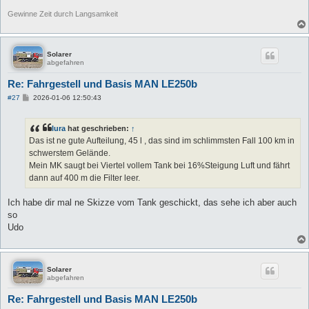
Gewinne Zeit durch Langsamkeit
Solarer
abgefahren
Re: Fahrgestell und Basis MAN LE250b
B
#27
2026-01-06 12:50:43
e
i
t
lura
hat geschrieben:
↑
r
a
Das ist ne gute Aufteilung, 45 l , das sind im schlimmsten Fall 100 km in
g
schwerstem Gelände.
Mein MK saugt bei Viertel vollem Tank bei 16%Steigung Luft und fährt
dann auf 400 m die Filter leer.
Ich habe dir mal ne Skizze vom Tank geschickt, das sehe ich aber auch
so
Udo
Solarer
abgefahren
Re: Fahrgestell und Basis MAN LE250b