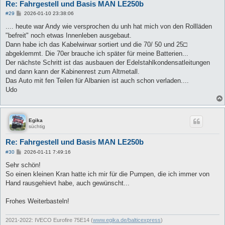
Re: Fahrgestell und Basis MAN LE250b
B
#29
2026-01-10 23:38:06
e
i
.... heute war Andy wie versprochen du unh hat mich von den Rollläden
t
"befreit" noch etwas Innenleben ausgebaut.
r
a
Dann habe ich das Kabelwirwar sortiert und die 70/ 50 und 25□
g
abgeklemmt. Die 70er brauche ich später für meine Batterien...
Der nächste Schritt ist das ausbauen der Edelstahlkondensatleitungen
und dann kann der Kabinenrest zum Altmetall.
Das Auto mit fen Teilen für Albanien ist auch schon verladen....
Udo
Egika
süchtig
Re: Fahrgestell und Basis MAN LE250b
B
#30
2026-01-11 7:49:16
e
i
Sehr schön!
t
So einen kleinen Kran hatte ich mir für die Pumpen, die ich immer von
r
a
Hand rausgehievt habe, auch gewünscht...
g
Frohes Weiterbasteln!
2021-2022: IVECO Eurofire 75E14 (
www.egika.de/balticexpress
)