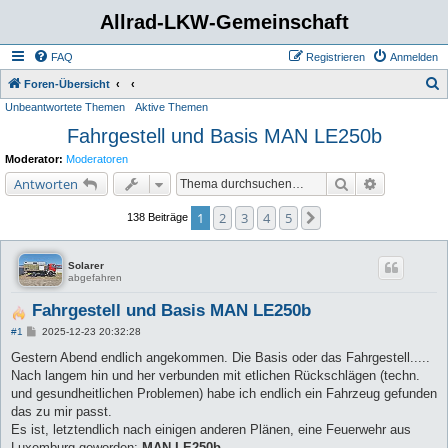
Allrad-LKW-Gemeinschaft
FAQ
Registrieren
Anmelden
S
Foren-Übersicht
Unbeantwortete Themen
Aktive Themen
u
Fahrgestell und Basis MAN LE250b
c
h
Moderator:
Moderatoren
e
Suche
Erweiterte 
Antworten
1
2
3
4
5
Nächste
138 Beiträge
Solarer
abgefahren
Fahrgestell und Basis MAN LE250b
B
#1
2025-12-23 20:32:28
e
i
Gestern Abend endlich angekommen. Die Basis oder das Fahrgestell.....
t
Nach langem hin und her verbunden mit etlichen Rückschlägen (techn.
r
a
und gesundheitlichen Problemen) habe ich endlich ein Fahrzeug gefunden
g
das zu mir passt.
Es ist, letztendlich nach einigen anderen Plänen, eine Feuerwehr aus
Luxemburg geworden:
MAN LE250b
.