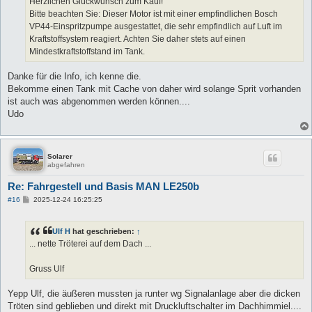
Herzlichen Glückwunsch zum Kauf!
Bitte beachten Sie: Dieser Motor ist mit einer empfindlichen Bosch
VP44-Einspritzpumpe ausgestattet, die sehr empfindlich auf Luft im
Kraftstoffsystem reagiert. Achten Sie daher stets auf einen
Mindestkraftstoffstand im Tank.
Danke für die Info, ich kenne die.
Bekomme einen Tank mit Cache von daher wird solange Sprit vorhanden
ist auch was abgenommen werden können....
Udo
Solarer
abgefahren
Re: Fahrgestell und Basis MAN LE250b
B
#16
2025-12-24 16:25:25
e
i
t
Ulf H
hat geschrieben:
↑
r
a
... nette Tröterei auf dem Dach ...
g
Gruss Ulf
Yepp Ulf, die äußeren mussten ja runter wg Signalanlage aber die dicken
Tröten sind geblieben und direkt mit Druckluftschalter im Dachhimmiel....