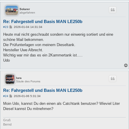
Solarer
abgefahren
Re: Fahrgestell und Basis MAN LE250b
B
#23
2026-01-04 14:31:34
e
i
Heute mal nicht geschraubt sondern nur einwenig sortiert und eine
t
schöne Mail bekommen.
r
a
Die Prüfunterlagen von meinem Dieseltank.
g
Hersteller Uwe Albrecht.
Wichtig war mir das es ein 2Kammertank ist.....
Udo
lura
Säule des Forums
Re: Fahrgestell und Basis MAN LE250b
B
#24
2026-01-06 5:31:34
e
i
Moin Udo, kannst Du den einen als Catchtank benutzen? Wieviel Liter
t
Diesel kannst Du mitnehmen?
r
a
g
Gruß
Bernd