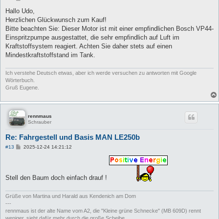
e
i
Hallo Udo,
t
Herzlichen Glückwunsch zum Kauf!
r
a
Bitte beachten Sie: Dieser Motor ist mit einer empfindlichen Bosch VP44-
g
Einspritzpumpe ausgestattet, die sehr empfindlich auf Luft im
Kraftstoffsystem reagiert. Achten Sie daher stets auf einen
Mindestkraftstoffstand im Tank.
Ich verstehe Deutsch etwas, aber ich werde versuchen zu antworten mit Google
Wörterbuch.
Gruß Eugene.
rennmaus
Schrauber
Re: Fahrgestell und Basis MAN LE250b
B
#13
2025-12-24 14:21:12
e
i
t
r
a
Stell den Baum doch einfach drauf !
g
Grüße von Martina und Harald aus Kendenich am Dom
---
rennmaus ist der alte Name vom A2, die "Kleine grüne Schnecke" (MB 609D) rennt
weniger, sieht dafür mehr durch die große Scheibe.