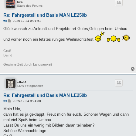
lura
Säule des Forums
Re: Fahrgestell und Basis MAN LE250b
B
#8
2025-12-24 0:01:51
e
i
Glückwunsch zu Ankunft und Projektstart.Gutes,Geli gen beim Umbau
t
r
und vorher noch ein letztes ruhiges Weihnachtsfest
a
g
Gruß
Bernd
Gewinne Zeit durch Langsamkeit
olli-64
LKW-Fotografierer
Re: Fahrgestell und Basis MAN LE250b
B
#9
2025-12-24 9:24:38
e
i
Moin Udo,
t
dann hat es ja geklappt. Freut mich für euch. Schöner Wagen und dann
r
a
mal viel Spaß beim Umbau.
g
Lässt Du uns ein wenig mit Bildern daran teilhaben?
Schöne Weihnachtstage