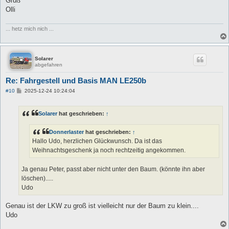
Gruß
Olli
... hetz mich nich ...
Solarer
abgefahren
Re: Fahrgestell und Basis MAN LE250b
B
#10
2025-12-24 10:24:04
e
i
t
Solarer
hat geschrieben:
↑
r
a
g
Donnerlaster
hat geschrieben:
↑
Hallo Udo, herzlichen Glückwunsch. Da ist das
Weihnachtsgeschenk ja noch rechtzeitig angekommen.
Ja genau Peter, passt aber nicht unter den Baum. (könnte ihn aber
löschen).....
Udo
Genau ist der LKW zu groß ist vielleicht nur der Baum zu klein....
Udo