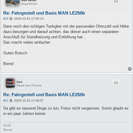
Bad Metall
abgefahren
Re: Fahrgestell und Basis MAN LE250b
B
#20
2025-12-31 17:05:13
e
i
Dann noch den richtigen Tankgber mit der passenden Ohmzahl und Höhe
t
dazu besorgen und darauf achten, das dieser auch einen separaten
r
a
Anschluß für Standheizung und Entlüftung hat...
g
Das macht vieles einfacher
Guten Rutsch
Bernd
lura
Säule des Forums
Re: Fahrgestell und Basis MAN LE250b
B
#21
2025-12-31 17:49:57
e
i
Da gibt es tausend Dinge zu tun, Fotos nicht vergessen. Sonst glaubt es
t
in ein paar Jahren keiner.
r
a
g
Gruß
Bernd