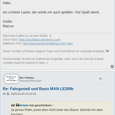
i
Hallo,
t
r
a
ein schöner Laster, der würde mir auch gefallen. Viel Spaß damit.
g
Grüße
Marcus
Nach dem Kaffee ist vor dem Kaffee. ☕
Unser GAZ:
https://gaz66blog.wordpress.com
Baltikums-Tour:
http://www.gaz66.de/Baltikum-2017.html
Senior member of Darwin-Support-Team und Fachreferent für unsinnige Anhänger. 🚒
Hammersbald: Nordische Gottheit der Ungeduld. (oder auch: Als Gott die Geduld
verteilte stand ich hupend im Stau...)
Der Initiator
Fahrrad-Philosoph
Re: Fahrgestell und Basis MAN LE250b
B
#5
2025-12-23 22:15:02
e
i
t
Solarer
hat geschrieben:
↑
r
a
Ja genau Peter, passt aber nicht unter den Baum. (könnte ihn aber
g
löschen).....