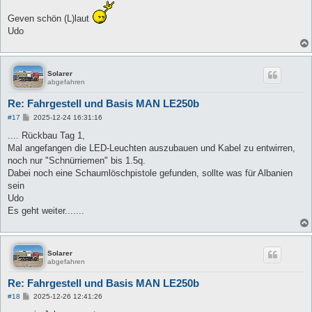
Geven schön (L)laut
Udo
Solarer
abgefahren
Re: Fahrgestell und Basis MAN LE250b
B
#17
2025-12-24 16:31:16
e
i
.... Rückbau Tag 1,
t
Mal angefangen die LED-Leuchten auszubauen und Kabel zu entwirren,
r
a
noch nur "Schnürriemen" bis 1.5q.
g
Dabei noch eine Schaumlöschpistole gefunden, sollte was für Albanien
sein
Udo
Es geht weiter.......
Solarer
abgefahren
Re: Fahrgestell und Basis MAN LE250b
B
#18
2025-12-26 12:41:26
e