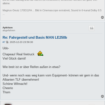
alleine.
Magirus-Deutz 170D11FA ... Bild in Cinemascope extrabreit, Sound in 6-kanal Dolby 8.5
...
Apfeltom
abgefahren
Re: Fahrgestell und Basis MAN LE250b
B
#7
2025-12-23 23:59:30
e
i
Udo-
t
r
Chapeau! Real firetruck
a
Viel Glück damit!
g
Wie breit ist er über Reifen außen in etwa?
Und- wenn noch was weg kann vom Equipment- können wir gern in das
Albanien TLF übernehmen!
Schöne Wihnacht!
Cheerio
Thom