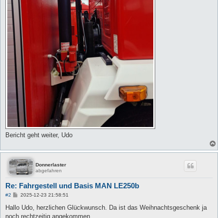
Bericht geht weiter, Udo
Donnerlaster
abgefahren
Re: Fahrgestell und Basis MAN LE250b
B
#2
2025-12-23 21:58:51
e
i
Hallo Udo, herzlichen Glückwunsch. Da ist das Weihnachtsgeschenk ja
t
noch rechtzeitig angekommen.
r