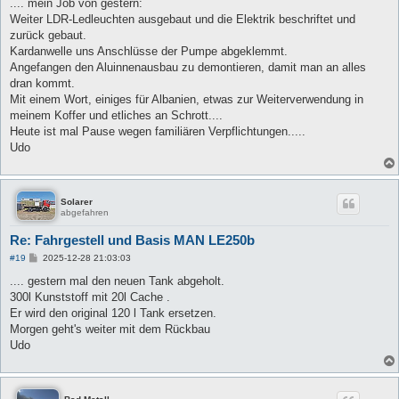
i
.... mein Job von gestern:
t
Weiter LDR-Ledleuchten ausgebaut und die Elektrik beschriftet und
r
a
zurück gebaut.
g
Kardanwelle uns Anschlüsse der Pumpe abgeklemmt.
Angefangen den Aluinnenausbau zu demontieren, damit man an alles
dran kommt.
Mit einem Wort, einiges für Albanien, etwas zur Weiterverwendung in
meinem Koffer und etliches an Schrott....
Heute ist mal Pause wegen familiären Verpflichtungen.....
Udo
Solarer
abgefahren
Re: Fahrgestell und Basis MAN LE250b
B
#19
2025-12-28 21:03:03
e
i
.... gestern mal den neuen Tank abgeholt.
t
300l Kunststoff mit 20l Cache .
r
a
Er wird den original 120 l Tank ersetzen.
g
Morgen geht's weiter mit dem Rückbau
Udo