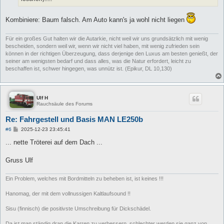
Kombiniere: Baum falsch. Am Auto kann's ja wohl nicht liegen
Für ein großes Gut halten wir die Autarkie, nicht weil wir uns grundsätzlich mit wenig
bescheiden, sondern weil wir, wenn wir nicht viel haben, mit wenig zufrieden sein
können in der richtigen Überzeugung, dass derjenige den Luxus am besten genießt, der
seiner am wenigsten bedarf und dass alles, was die Natur erfordert, leicht zu
beschaffen ist, schwer hingegen, was unnütz ist. (Epikur, DL 10,130)
Ulf H
Rauchsäule des Forums
Re: Fahrgestell und Basis MAN LE250b
B
#6
2025-12-23 23:45:41
e
i
... nette Tröterei auf dem Dach ...
t
r
a
Gruss Ulf
g
Ein Problem, welches mit Bordmitteln zu beheben ist, ist keines !!!
Hanomag, der mit dem vollnussigen Kaltlaufsound !!
Sisu (finnisch) die positivste Umschreibung für Dickschädel.
Da ist man ständig dran die Karren zu verbessern, schlechter werden sie ganz von