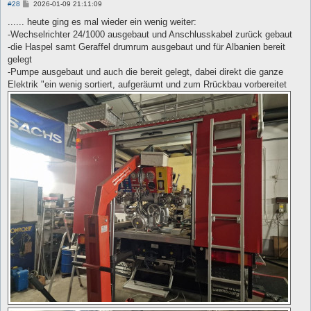
B
#28
2026-01-09 21:11:09
e
i
...... heute ging es mal wieder ein wenig weiter:
t
-Wechselrichter 24/1000 ausgebaut und Anschlusskabel zurück gebaut
r
a
-die Haspel samt Geraffel drumrum ausgebaut und für Albanien bereit
g
gelegt
-Pumpe ausgebaut und auch die bereit gelegt, dabei direkt die ganze
Elektrik "ein wenig sortiert, aufgeräumt und zum Rrückbau vorbereitet