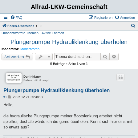
Allrad-LKW-Gemeinschaft
FAQ
Registrieren
Anmelden
S
Foren-Übersicht
Unbeantwortete Themen
Aktive Themen
u
Plungerpumpe Hydrauliklenkung überholen
c
h
Moderator:
Moderatoren
e
Suche
Erweiterte 
Antworten
5 Beiträge • Seite
1
von
1
Der Initiator
Fahrrad-Philosoph
Plungerpumpe Hydrauliklenkung überholen
B
#1
2025-12-21 20:38:07
e
i
Hallo,
t
r
a
die hydraulische Plungerpumpe meiner Bootslenkung arbeitet nicht
g
spielfrei, deshalb würde ich die gerne überholen. Kennt sich hier eins mit
so etwas aus?