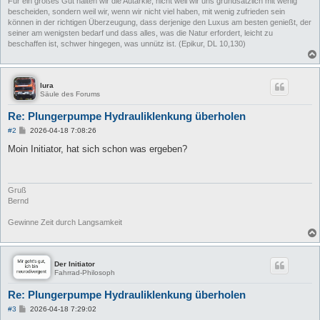
Für ein großes Gut halten wir die Autarkie, nicht weil wir uns grundsätzlich mit wenig
bescheiden, sondern weil wir, wenn wir nicht viel haben, mit wenig zufrieden sein
können in der richtigen Überzeugung, dass derjenige den Luxus am besten genießt, der
seiner am wenigsten bedarf und dass alles, was die Natur erfordert, leicht zu
beschaffen ist, schwer hingegen, was unnütz ist. (Epikur, DL 10,130)
lura
Säule des Forums
Re: Plungerpumpe Hydrauliklenkung überholen
B
#2
2026-04-18 7:08:26
e
i
Moin Initiator, hat sich schon was ergeben?
t
r
a
g
Gruß
Bernd
Gewinne Zeit durch Langsamkeit
Der Initiator
Fahrrad-Philosoph
Re: Plungerpumpe Hydrauliklenkung überholen
B
#3
2026-04-18 7:29:02
e