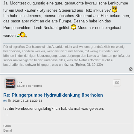
i
Ja. Möchtest du günstig eine gute. gebrauchte hydraulische Lenkpumpe
t
r
für ein Boot kaufen? Stylisches Steuerrad aus Holz inklusive?
a
Ich habe ein kleineres, ebenso hübsches Steuerrad aus Holz bekommen,
g
das passt aber nicht an die alte Pumpe. Deshalb habe ich das
Pumpenproblem durch Neukauf gelöst
Muss nur noch eingebaut
werden
Für ein großes Gut halten wir die Autarkie, nicht weil wir uns grundsätzlich mit wenig
bescheiden, sondern weil wir, wenn wir nicht viel haben, mit wenig zufrieden sein
können in der richtigen Überzeugung, dass derjenige den Luxus am besten genießt, der
seiner am wenigsten bedarf und dass alles, was die Natur erfordert, leicht zu
beschaffen ist, schwer hingegen, was unnütz ist. (Epikur, DL 10,130)
lura
Säule des Forums
Re: Plungerpumpe Hydrauliklenkung überholen
B
#4
2026-04-18 11:20:53
e
i
Ist die Fernbedienungsfähig? Ich hab da mal was gelesen.
t
....
r
a
g
Gruß
Bernd