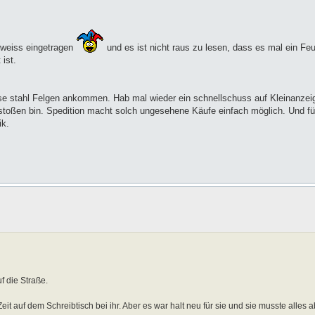
 weiss eingetragen
und es ist nicht raus zu lesen, dass es mal ein Fe
ist.
se stahl Felgen ankommen. Hab mal wieder ein schnellschuss auf Kleinanze
estoßen bin. Spedition macht solch ungesehene Käufe einfach möglich. Und fü
ik.
uf die Straße.
it auf dem Schreibtisch bei ihr. Aber es war halt neu für sie und sie musste alles a