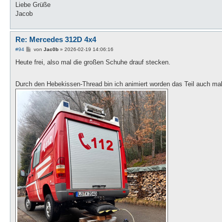
Liebe Grüße
Jacob
Re: Mercedes 312D 4x4
B
#94
von
Jac0b
»
2026-02-19 14:06:16
e
i
Heute frei, also mal die großen Schuhe drauf stecken.
t
r
a
Durch den Hebekissen-Thread bin ich animiert worden das Teil auch ma
g