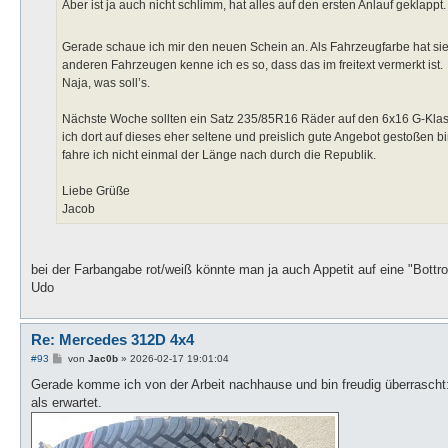
Aber ist ja auch nicht schlimm, hat alles auf den ersten Anlauf geklappt.
Gerade schaue ich mir den neuen Schein an. Als Fahrzeugfarbe hat si
anderen Fahrzeugen kenne ich es so, dass das im freitext vermerkt ist.
Naja, was soll’s.
Nächste Woche sollten ein Satz 235/85R16 Räder auf den 6x16 G-Kla
ich dort auf dieses eher seltene und preislich gute Angebot gestoßen 
fahre ich nicht einmal der Länge nach durch die Republik.
Liebe Grüße
Jacob
bei der Farbangabe rot/weiß könnte man ja auch Appetit auf eine "Bot
Udo
Re: Mercedes 312D 4x4
B
#93
von
Jac0b
»
2026-02-17 19:01:04
e
i
Gerade komme ich von der Arbeit nachhause und bin freudig überrascht
t
als erwartet.
r
a
g