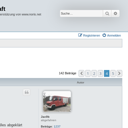
ft
Suche
Erwei
terstützung von www.noris.net
Registrieren
Anmelden
1
2
3
4
5
Vorherige
Nä
142 Beiträge
Autor
Jac0b
abgefahren
lles abgeklärt
Beiträge:
1237