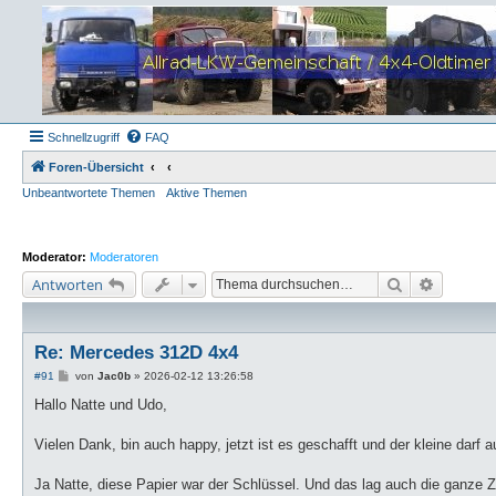
Schnellzugriff
FAQ
Foren-Übersicht
Unbeantwortete Themen
Aktive Themen
Moderator:
Moderatoren
Suche
Erweiter
Antworten
Re: Mercedes 312D 4x4
B
#91
von
Jac0b
»
2026-02-12 13:26:58
e
i
Hallo Natte und Udo,
t
r
a
Vielen Dank, bin auch happy, jetzt ist es geschafft und der kleine darf a
g
Ja Natte, diese Papier war der Schlüssel. Und das lag auch die ganze Zei