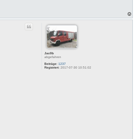
N
a
c
h
o
b
e
n
Jac0b
abgefahren
Beiträge:
1237
Registriert:
2017-07-30 10:51:02