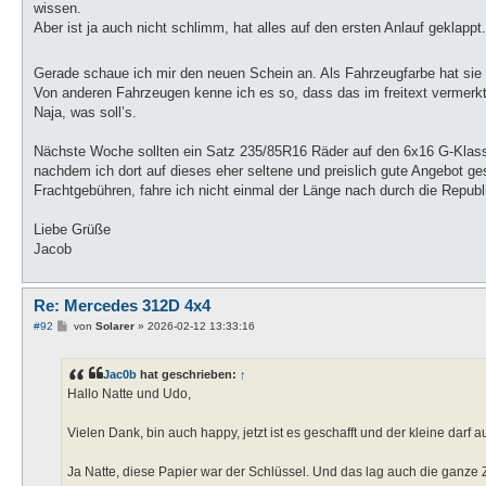
wissen.
Aber ist ja auch nicht schlimm, hat alles auf den ersten Anlauf geklappt.
Gerade schaue ich mir den neuen Schein an. Als Fahrzeugfarbe hat sie
Von anderen Fahrzeugen kenne ich es so, dass das im freitext vermerkt 
Naja, was soll’s.
Nächste Woche sollten ein Satz 235/85R16 Räder auf den 6x16 G-Klas
nachdem ich dort auf dieses eher seltene und preislich gute Angebot g
Frachtgebühren, fahre ich nicht einmal der Länge nach durch die Republ
Liebe Grüße
Jacob
Re: Mercedes 312D 4x4
B
#92
von
Solarer
»
2026-02-12 13:33:16
e
i
t
Jac0b
hat geschrieben:
↑
r
a
Hallo Natte und Udo,
g
Vielen Dank, bin auch happy, jetzt ist es geschafft und der kleine darf a
Ja Natte, diese Papier war der Schlüssel. Und das lag auch die ganze Ze