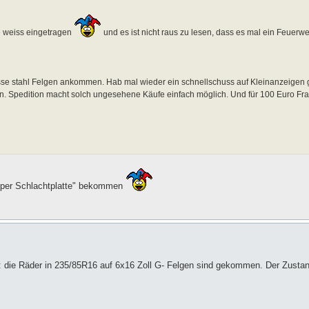
e weiss eingetragen
und es ist nicht raus zu lesen, dass es mal ein Feuerw
sse stahl Felgen ankommen. Hab mal wieder ein schnellschuss auf Kleinanzeige
bin. Spedition macht solch ungesehene Käufe einfach möglich. Und für 100 Euro Fr
troper Schlachtplatte" bekommen
: die Räder in 235/85R16 auf 6x16 Zoll G- Felgen sind gekommen. Der Zustan