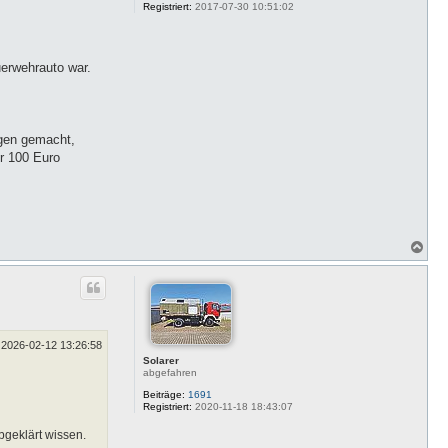
Registriert:
2017-07-30 10:51:02
uerwehrauto war.
igen gemacht,
r 100 Euro
N
a
c
h
o
b
e
n
2026-02-12 13:26:58
Solarer
abgefahren
Beiträge:
1691
Registriert:
2020-11-18 18:43:07
bgeklärt wissen.