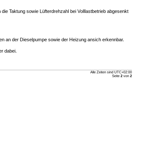
ie Taktung sowie Lüfterdrehzahl bei Volllastbetrieb abgesenkt
gen an der Dieselpumpe sowie der Heizung ansich erkennbar.
r dabei.
Alle Zeiten sind
UTC+02:00
Seite
2
von
2