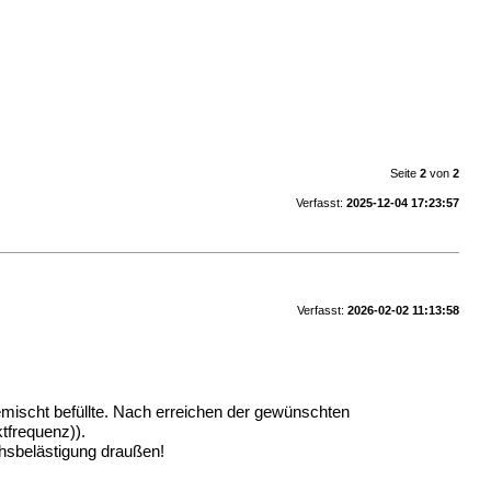
Seite
2
von
2
Verfasst:
2025-12-04 17:23:57
Verfasst:
2026-02-02 11:13:58
emischt befüllte. Nach erreichen der gewünschten
tfrequenz)).
chsbelästigung draußen!