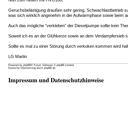
Nun zum heiten mit HVO100.
Geruchsbelästigung draußen sehr gering, Schwachlastbetrieb sup
was sich wirklich angenehm in der Aufwärmphase sowie beim aus
Auch das mögliche "verkleben" der Dieselpumpe sollte kein Th
Soweit ich es an der Glühkerze sowie an dem Verdampfersieb s
Sollte es mal zu einer Störung durch verkoken kommen wird hal
LG Martin
Powered by
phpBB
® Forum Software © phpBB Limited
Deutsche Übersetzung durch
phpBB.de
Impressum und Datenschutzhinweise