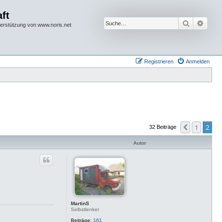
ft
Suche
Erwei
terstützung von www.noris.net
Registrieren
Anmelden
1
2
Vorherige
32 Beiträge
Autor
MartinS
Selbstlenker
Beiträge:
161