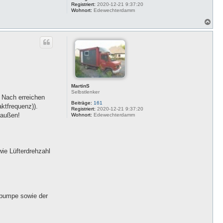
Registriert:
2020-12-21 9:37:20
Wohnort:
Edewechterdamm
N
a
c
h
o
b
e
n
MartinS
Selbstlenker
. Nach erreichen
Beiträge:
161
ktfrequenz)).
Registriert:
2020-12-21 9:37:20
raußen!
Wohnort:
Edewechterdamm
ie Lüfterdrehzahl
lpumpe sowie der