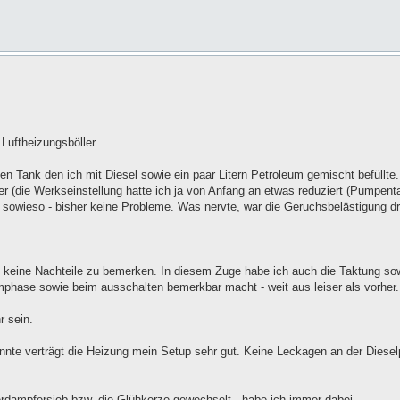
uftheizungsböller.
en Tank den ich mit Diesel sowie ein paar Litern Petroleum gemischt befüllte
(die Werkseinstellung hatte ich ja von Anfang an etwas reduziert (Pumpenta
 sowieso - bisher keine Probleme. Was nervte, war die Geruchsbelästigung d
 keine Nachteile zu bemerken. In diesem Zuge habe ich auch die Taktung sow
rmphase sowie beim ausschalten bemerkbar macht - weit aus leiser als vorher.
r sein.
nte verträgt die Heizung mein Setup sehr gut. Keine Leckagen an der Diese
erdampfersieb bzw. die Glühkerze gewechselt - habe ich immer dabei.