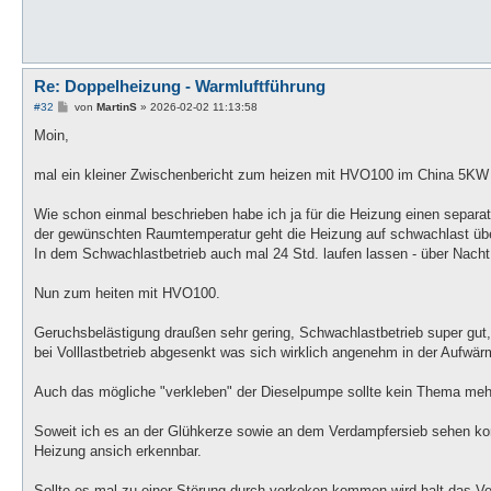
Re: Doppelheizung - Warmluftführung
B
#32
von
MartinS
»
2026-02-02 11:13:58
e
i
Moin,
t
r
a
mal ein kleiner Zwischenbericht zum heizen mit HVO100 im China 5KW L
g
Wie schon einmal beschrieben habe ich ja für die Heizung einen separat
der gewünschten Raumtemperatur geht die Heizung auf schwachlast über 
In dem Schwachlastbetrieb auch mal 24 Std. laufen lassen - über Nacht
Nun zum heiten mit HVO100.
Geruchsbelästigung draußen sehr gering, Schwachlastbetrieb super gut,
bei Volllastbetrieb abgesenkt was sich wirklich angenehm in der Aufwä
Auch das mögliche "verkleben" der Dieselpumpe sollte kein Thema meh
Soweit ich es an der Glühkerze sowie an dem Verdampfersieb sehen kon
Heizung ansich erkennbar.
Sollte es mal zu einer Störung durch verkoken kommen wird halt das V