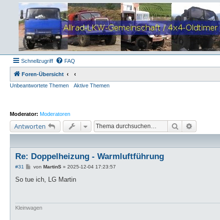
Schnellzugriff
FAQ
Foren-Übersicht
Unbeantwortete Themen
Aktive Themen
Moderator:
Moderatoren
Suche
Erweiter
Antworten
Re: Doppelheizung - Warmluftführung
B
#31
von
MartinS
»
2025-12-04 17:23:57
e
i
So tue ich, LG Martin
t
r
a
g
Kleinwagen