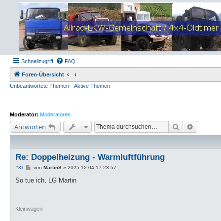
Schnellzugriff
FAQ
Foren-Übersicht
Unbeantwortete Themen
Aktive Themen
Moderator:
Moderatoren
Suche
Erweiter
Antworten
Re: Doppelheizung - Warmluftführung
B
#31
von
MartinS
»
2025-12-04 17:23:57
e
i
So tue ich, LG Martin
t
r
a
g
Kleinwagen