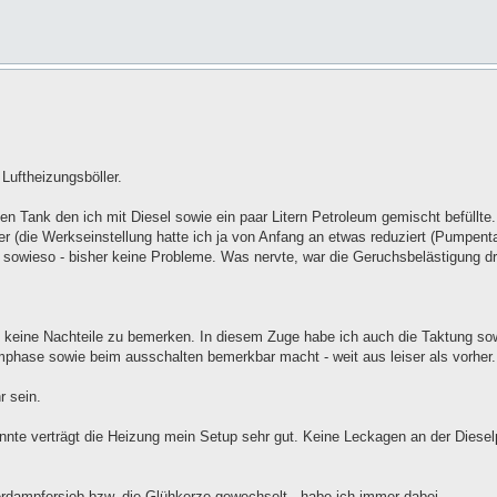
uftheizungsböller.
en Tank den ich mit Diesel sowie ein paar Litern Petroleum gemischt befüllte
(die Werkseinstellung hatte ich ja von Anfang an etwas reduziert (Pumpenta
 sowieso - bisher keine Probleme. Was nervte, war die Geruchsbelästigung d
 keine Nachteile zu bemerken. In diesem Zuge habe ich auch die Taktung sow
rmphase sowie beim ausschalten bemerkbar macht - weit aus leiser als vorher.
r sein.
nte verträgt die Heizung mein Setup sehr gut. Keine Leckagen an der Diese
erdampfersieb bzw. die Glühkerze gewechselt - habe ich immer dabei.