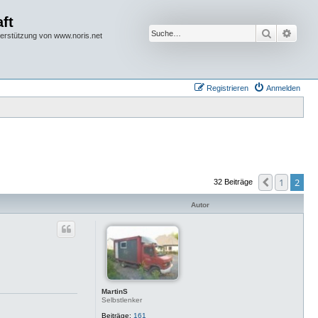
ft
Suche
Erwei
terstützung von www.noris.net
Registrieren
Anmelden
1
2
Vorherige
32 Beiträge
Autor
MartinS
Selbstlenker
Beiträge:
161