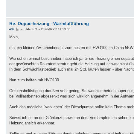
Re: Doppelheizung - Warmluftführung
B
#32
von
MartinS
»
2026-02-02 11:13:58
e
i
Moin,
t
r
a
mal ein kleiner Zwischenbericht zum heizen mit HVO100 im China 5KW L
g
Wie schon einmal beschrieben habe ich ja für die Heizung einen separat
der gewünschten Raumtemperatur geht die Heizung auf schwachlast über 
In dem Schwachlastbetrieb auch mal 24 Std. laufen lassen - über Nacht
Nun zum heiten mit HVO100.
Geruchsbelästigung draußen sehr gering, Schwachlastbetrieb super gut,
bei Volllastbetrieb abgesenkt was sich wirklich angenehm in der Aufwä
Auch das mögliche "verkleben" der Dieselpumpe sollte kein Thema meh
Soweit ich es an der Glühkerze sowie an dem Verdampfersieb sehen kon
Heizung ansich erkennbar.
Sollte es mal zu einer Störung durch verkoken kommen wird halt das V