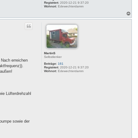
Registriert:
2020-12-21 9:37:20
Wohnort:
Edewechterdamm
N
a
c
h
o
b
e
n
MartinS
Selbstlenker
. Nach erreichen
Beiträge:
161
ktfrequenz)).
Registriert:
2020-12-21 9:37:20
raußen!
Wohnort:
Edewechterdamm
ie Lüfterdrehzahl
lpumpe sowie der