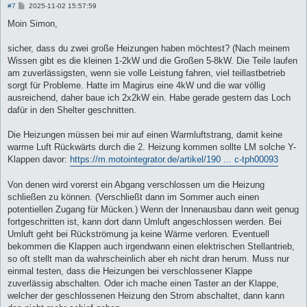
B
#7
2025-11-02 15:57:59
e
i
Moin Simon,
t
r
a
sicher, dass du zwei große Heizungen haben möchtest? (Nach meinem
g
Wissen gibt es die kleinen 1-2kW und die Großen 5-8kW. Die Teile laufen
am zuverlässigsten, wenn sie volle Leistung fahren, viel teillastbetrieb
sorgt für Probleme. Hatte im Magirus eine 4kW und die war völlig
ausreichend, daher baue ich 2x2kW ein. Habe gerade gestern das Loch
dafür in den Shelter geschnitten.
Die Heizungen müssen bei mir auf einen Warmluftstrang, damit keine
warme Luft Rückwärts durch die 2. Heizung kommen sollte LM solche Y-
Klappen davor:
https://m.motointegrator.de/artikel/190 ... c-tph00093
Von denen wird vorerst ein Abgang verschlossen um die Heizung
schließen zu können. (Verschließt dann im Sommer auch einen
potentiellen Zugang für Mücken.) Wenn der Innenausbau dann weit genug
fortgeschritten ist, kann dort dann Umluft angeschlossen werden. Bei
Umluft geht bei Rückströmung ja keine Wärme verloren. Eventuell
bekommen die Klappen auch irgendwann einen elektrischen Stellantrieb,
so oft stellt man da wahrscheinlich aber eh nicht dran herum. Muss nur
einmal testen, dass die Heizungen bei verschlossener Klappe
zuverlässig abschalten. Oder ich mache einen Taster an der Klappe,
welcher der geschlossenen Heizung den Strom abschaltet, dann kann