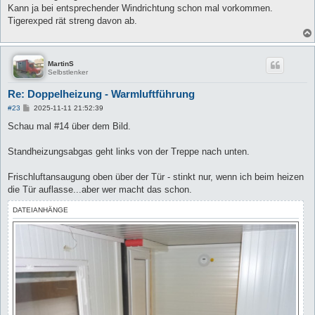
a
Kann ja bei entsprechender Windrichtung schon mal vorkommen.
g
Tigerexped rät streng davon ab.
MartinS
Selbstlenker
Re: Doppelheizung - Warmluftführung
B
#23
2025-11-11 21:52:39
e
i
Schau mal #14 über dem Bild.
t
r
a
Standheizungsabgas geht links von der Treppe nach unten.
g
Frischluftansaugung oben über der Tür - stinkt nur, wenn ich beim heizen
die Tür auflasse...aber wer macht das schon.
DATEIANHÄNGE