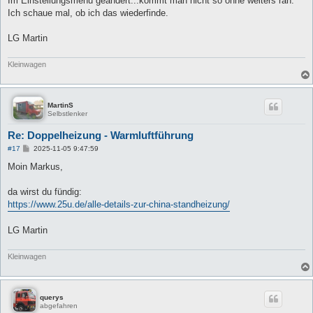
Im Einstellungsmenu geändert...kommt man nicht so ohne weiters ran.
g
Ich schaue mal, ob ich das wiederfinde.
LG Martin
Kleinwagen
MartinS
Selbstlenker
Re: Doppelheizung - Warmluftführung
B
#17
2025-11-05 9:47:59
e
i
Moin Markus,
t
r
a
da wirst du fündig:
g
https://www.25u.de/alle-details-zur-china-standheizung/
LG Martin
Kleinwagen
querys
abgefahren