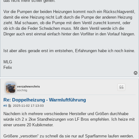
das nicht mehr schief gehen.
Vor die Pumpen der beiden Heizungen kommt noch ein Rückschlagventil,
damit die eine Heizung nicht Luft durch die Pumpe der anderen Heizung
zieht. Mal schauen, ob die Pumpe mit dem Ventil zurecht kommt, oder
ob ich da die Feder Schwächen muss. Mit dem Ventil werde ich die
Dinger auch erst einmal einfach hinter den Vorfilter in den Vorlauf hängen.
Ist aber alles gerade erst im entstehen, Erfahrungen habe ich noch keine.
MLG
Felix
verzahnerchris
süchtig
Re: Doppelheizung - Warmluftführung
B
#8
2025-11-02 17:13:03
e
i
Nachdem ich mehrere verschiedene Hersteller und Größen durchhabe
t
würde ich 2 x 2kw Standheizungen von LF Bros empfehlen. Ich heize mit
r
a
einer unsere 20 Kubikmeter.
g
Größere „versotten“ zu schnell da sie nur auf Sparflamme laufen werden.