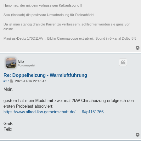
Hanomag, der mit dem vollnussigen Kaltlaufsound !!
Sisu (finnisch) die positivste Umschreibung für Dickschädel.
Da ist man ständig dran die Karren zu verbessern, schlechter werden sie ganz von
alleine.
Magirus-Deutz 170D11FA ... Bild in Cinemascope extrabreit, Sound in 6-kanal Dolby 8.5
...
felix
Forumsgeist
Re: Doppelheizung - Warmluftführung
B
#27
2025-11-16 22:45:47
e
i
Moin,
t
r
a
gestern hat mein Modul mit zwei mal 2kW Chinaheizung erfolgreich den
g
ersten Probelauf absolviert:
https://www.allrad-lkw-gemeinschaft.de/ ... 6#p1151766
Gruß
Felix