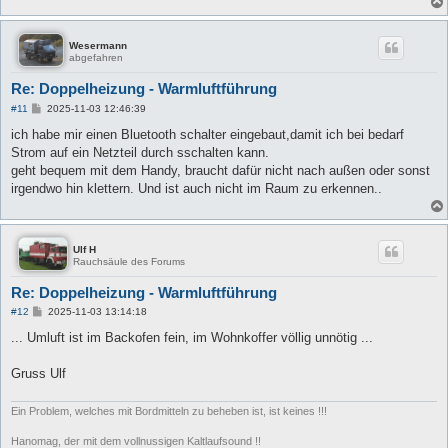
Wesermann
abgefahren
Re: Doppelheizung - Warmluftführung
B
#11
2025-11-03 12:46:39
e
i
ich habe mir einen Bluetooth schalter eingebaut,damit ich bei bedarf
t
Strom auf ein Netzteil durch sschalten kann.
r
a
geht bequem mit dem Handy, braucht dafür nicht nach außen oder sonst
g
irgendwo hin klettern. Und ist auch nicht im Raum zu erkennen..
Ulf H
Rauchsäule des Forums
Re: Doppelheizung - Warmluftführung
B
#12
2025-11-03 13:14:18
e
i
... Umluft ist im Backofen fein, im Wohnkoffer völlig unnötig ...
t
r
a
Gruss Ulf
g
Ein Problem, welches mit Bordmitteln zu beheben ist, ist keines !!!
Hanomag, der mit dem vollnussigen Kaltlaufsound !!