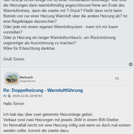
die Heizungen dann warmluftmäßig angeschlossen?eine am Ende des
Warmluftrohres, dann die zweite mit T-Stück? Fließt dann nicht beim
Betrieb von nur einer Heizung Warmluft über die andere Heizung ab? Ist
eine Regelklappe dazwischen?
Oder jede mit einem eigenen Warmluftsystem - kann ich mir kaum
vorstellen?
Oder je Heizung ein langer Warmluftschlauch, um Rückströmung
ungünstiger als Ausströmung zu machen?
Wäre für Erleuchtung dankbar.
Gruß Simon
MarkusG
abgefahren
Re: Doppelheizung - Warmluftführung
B
#2
2025-11-01 22:59:53
e
i
Hallo Simon
t
r
a
Ich hab das über zwei getrennte Heizstränge gelöst.
g
Verbaut sind zwei Heizungen mit jeweils 2kW in einem BW-Shelter.
Im Normalfall reicht mir eine Heizung völlig und wenn es doch mal extrem
werden sollte, kommt die zweite dazu.