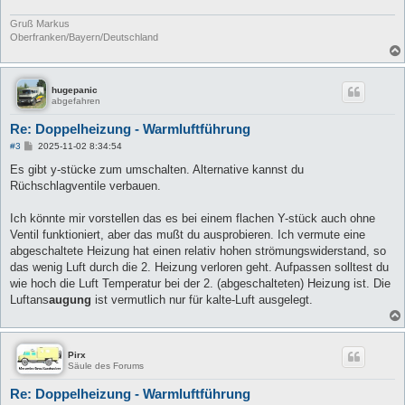
Gruß Markus
Oberfranken/Bayern/Deutschland
hugepanic
abgefahren
Re: Doppelheizung - Warmluftführung
B
#3
2025-11-02 8:34:54
e
i
Es gibt y-stücke zum umschalten. Alternative kannst du
t
Rüchschlagventile verbauen.
r
a
g
Ich könnte mir vorstellen das es bei einem flachen Y-stück auch ohne
Ventil funktioniert, aber das mußt du ausprobieren. Ich vermute eine
abgeschaltete Heizung hat einen relativ hohen strömungswiderstand, so
das wenig Luft durch die 2. Heizung verloren geht. Aufpassen solltest du
wie hoch die Luft Temperatur bei der 2. (abgeschalteten) Heizung ist. Die
Luftans
augung
ist vermutlich nur für kalte-Luft ausgelegt.
Pirx
Säule des Forums
Re: Doppelheizung - Warmluftführung