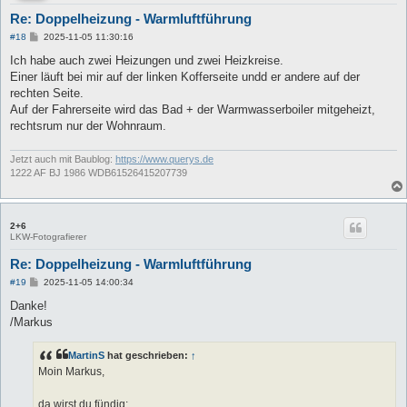
Re: Doppelheizung - Warmluftführung
B
#18
2025-11-05 11:30:16
e
i
Ich habe auch zwei Heizungen und zwei Heizkreise.
t
Einer läuft bei mir auf der linken Kofferseite undd er andere auf der
r
a
rechten Seite.
g
Auf der Fahrerseite wird das Bad + der Warmwasserboiler mitgeheizt,
rechtsrum nur der Wohnraum.
Jetzt auch mit Baublog:
https://www.querys.de
1222 AF BJ 1986 WDB61526415207739
2+6
LKW-Fotografierer
Re: Doppelheizung - Warmluftführung
B
#19
2025-11-05 14:00:34
e
i
Danke!
t
/Markus
r
a
g
MartinS
hat geschrieben:
↑
Moin Markus,
da wirst du fündig: