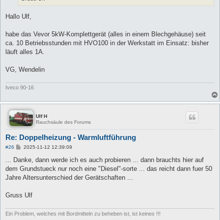
Hallo Ulf,
habe das Vevor 5kW-Komplettgerät (alles in einem Blechgehäuse) seit
ca. 10 Betriebsstunden mit HVO100 in der Werkstatt im Einsatz: bisher
läuft alles 1A.
VG, Wendelin
Iveco 90-16
Ulf H
Rauchsäule des Forums
Re: Doppelheizung - Warmluftführung
B
#26
2025-11-12 12:39:09
e
i
... Danke, dann werde ich es auch probieren ... dann brauchts hier auf
t
dem Grundstueck nur noch eine "Diesel"-sorte ... das reicht dann fuer 50
r
a
Jahre Altersunterschied der Gerätschaften ...
g
Gruss Ulf
Ein Problem, welches mit Bordmitteln zu beheben ist, ist keines !!!