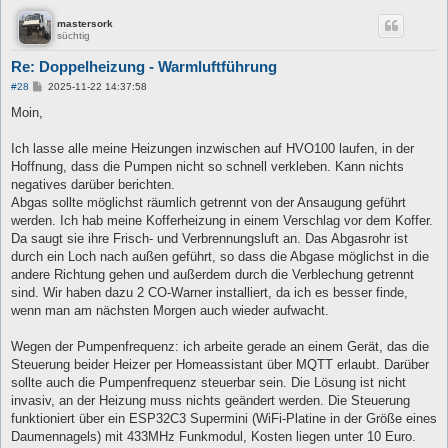
mastersork
süchtig
Re: Doppelheizung - Warmluftführung
B
#28
2025-11-22 14:37:58
e
i
Moin,
t
r
a
Ich lasse alle meine Heizungen inzwischen auf HVO100 laufen, in der
g
Hoffnung, dass die Pumpen nicht so schnell verkleben. Kann nichts
negatives darüber berichten.
Abgas sollte möglichst räumlich getrennt von der Ansaugung geführt
werden. Ich hab meine Kofferheizung in einem Verschlag vor dem Koffer.
Da saugt sie ihre Frisch- und Verbrennungsluft an. Das Abgasrohr ist
durch ein Loch nach außen geführt, so dass die Abgase möglichst in die
andere Richtung gehen und außerdem durch die Verblechung getrennt
sind. Wir haben dazu 2 CO-Warner installiert, da ich es besser finde,
wenn man am nächsten Morgen auch wieder aufwacht.
Wegen der Pumpenfrequenz: ich arbeite gerade an einem Gerät, das die
Steuerung beider Heizer per Homeassistant über MQTT erlaubt. Darüber
sollte auch die Pumpenfrequenz steuerbar sein. Die Lösung ist nicht
invasiv, an der Heizung muss nichts geändert werden. Die Steuerung
funktioniert über ein ESP32C3 Supermini (WiFi-Platine in der Größe eines
Daumennagels) mit 433MHz Funkmodul, Kosten liegen unter 10 Euro.