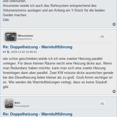
und verkrusten.
Ansonsten würde ich auch das Rohrsystem entsprechend des
Volumenstroms auslegen und am Anfang ein Y-Stück für die beiden
Geräte machen.
Udo
Wesermann
abgefahren
Re: Doppelheizung - Warmluftführung
B
#6
2025-11-02 10:36:22
e
i
wie schon geschrieben,würde ich ich eine zweiter Heizung parallel
t
verlegen. Für diese kleinen Räume reicht eine Heizung dicke aus. Wenn
r
a
man Redundanz haben möchte, kann man sich eine zweite Heizung
g
hineinlegen dann aber parallel. Zwei KW müsste dicke ausreichen gerade
bei den Dieselheizung lieber kleiner als zu groß. Gruß Armin wichtiger ist
es. Wie werden die Warmluftleitungen verlegt, dass es keine Stauluft
gibt.
felix
Forumsgeist
Re: Doppelheizung - Warmluftführung