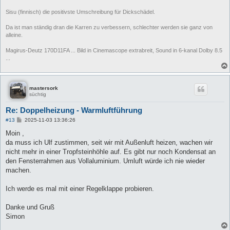
Sisu (finnisch) die positivste Umschreibung für Dickschädel.
Da ist man ständig dran die Karren zu verbessern, schlechter werden sie ganz von
alleine.
Magirus-Deutz 170D11FA ... Bild in Cinemascope extrabreit, Sound in 6-kanal Dolby 8.5
...
mastersork
süchtig
Re: Doppelheizung - Warmluftführung
B
#13
2025-11-03 13:36:26
e
i
Moin ,
t
da muss ich Ulf zustimmen, seit wir mit Außenluft heizen, wachen wir
r
a
nicht mehr in einer Tropfsteinhöhle auf. Es gibt nur noch Kondensat an
g
den Fensterrahmen aus Vollaluminium. Umluft würde ich nie wieder
machen.
Ich werde es mal mit einer Regelklappe probieren.
Danke und Gruß
Simon