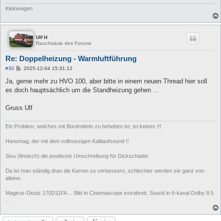
Kleinwagen
Ulf H
Rauchsäule des Forums
Re: Doppelheizung - Warmluftführung
B
#30
2025-12-04 15:31:12
e
i
Ja, gerne mehr zu HVO 100, aber bitte in einem neuen Thread hier soll
t
es doch hauptsächlich um die Standheizung gehen ...
r
a
g
Gruss Ulf
Ein Problem, welches mit Bordmitteln zu beheben ist, ist keines !!!
Hanomag, der mit dem vollnussigen Kaltlaufsound !!
Sisu (finnisch) die positivste Umschreibung für Dickschädel.
Da ist man ständig dran die Karren zu verbessern, schlechter werden sie ganz von
alleine.
Magirus-Deutz 170D11FA ... Bild in Cinemascope extrabreit, Sound in 6-kanal Dolby 8.5
...