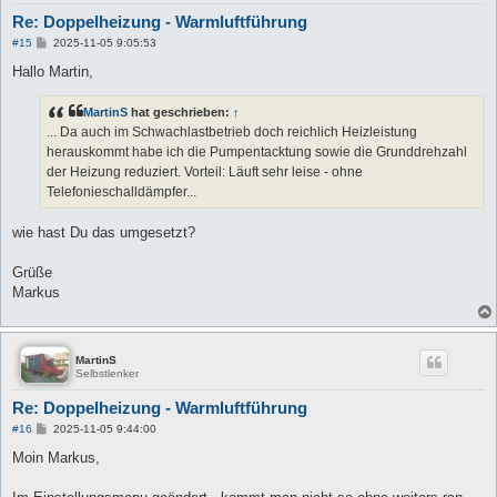
Re: Doppelheizung - Warmluftführung
B
#15
2025-11-05 9:05:53
e
i
Hallo Martin,
t
r
a
MartinS
hat geschrieben:
↑
g
... Da auch im Schwachlastbetrieb doch reichlich Heizleistung
herauskommt habe ich die Pumpentacktung sowie die Grunddrehzahl
der Heizung reduziert. Vorteil: Läuft sehr leise - ohne
Telefonieschalldämpfer...
wie hast Du das umgesetzt?
Grüße
Markus
MartinS
Selbstlenker
Re: Doppelheizung - Warmluftführung
B
#16
2025-11-05 9:44:00
e
i
Moin Markus,
t
r
a