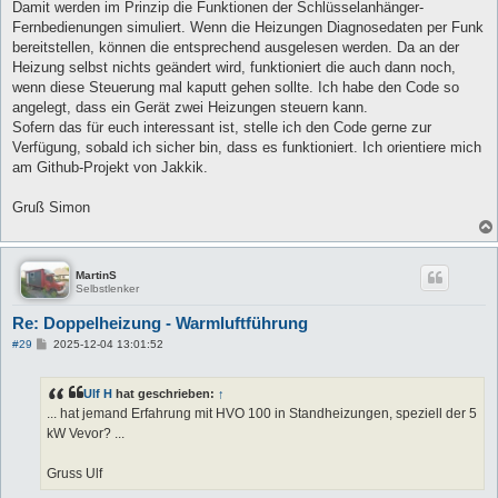
Damit werden im Prinzip die Funktionen der Schlüsselanhänger-
Fernbedienungen simuliert. Wenn die Heizungen Diagnosedaten per Funk
bereitstellen, können die entsprechend ausgelesen werden. Da an der
Heizung selbst nichts geändert wird, funktioniert die auch dann noch,
wenn diese Steuerung mal kaputt gehen sollte. Ich habe den Code so
angelegt, dass ein Gerät zwei Heizungen steuern kann.
Sofern das für euch interessant ist, stelle ich den Code gerne zur
Verfügung, sobald ich sicher bin, dass es funktioniert. Ich orientiere mich
am Github-Projekt von Jakkik.
Gruß Simon
MartinS
Selbstlenker
Re: Doppelheizung - Warmluftführung
B
#29
2025-12-04 13:01:52
e
i
t
Ulf H
hat geschrieben:
↑
r
a
... hat jemand Erfahrung mit HVO 100 in Standheizungen, speziell der 5
g
kW Vevor? ...
Gruss Ulf