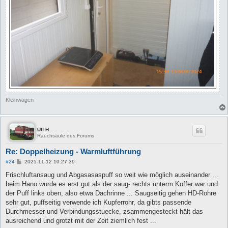
Kleinwagen
Ulf H
Rauchsäule des Forums
Re: Doppelheizung - Warmluftführung
B
#24
2025-11-12 10:27:39
e
i
Frischluftansaug und Abgasasaspuff so weit wie möglich auseinander ...
t
beim Hano wurde es erst gut als der saug- rechts unterm Koffer war und
r
a
der Puff links oben, also etwa Dachrinne ... Saugseitig gehen HD-Rohre
g
sehr gut, puffseitig verwende ich Kupferrohr, da gibts passende
Durchmesser und Verbindungsstuecke, zsammengesteckt hält das
ausreichend und grotzt mit der Zeit ziemlich fest ...