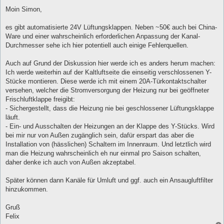
e
i
Moin Simon,
t
r
a
es gibt automatisierte 24V Lüftungsklappen. Neben ~50€ auch bei China-
g
Ware und einer wahrscheinlich erforderlichen Anpassung der Kanal-
Durchmesser sehe ich hier potentiell auch einige Fehlerquellen.
Auch auf Grund der Diskussion hier werde ich es anders herum machen:
Ich werde weiterhin auf der Kaltluftseite die einseitig verschlossenen Y-
Stücke montieren. Diese werde ich mit einem 20A-Türkontaktschalter
versehen, welcher die Stromversorgung der Heizung nur bei geöffneter
Frischluftklappe freigibt:
- Sichergestellt, dass die Heizung nie bei geschlossener Lüftungsklappe
läuft.
- Ein- und Ausschalten der Heizungen an der Klappe des Y-Stücks. Wird
bei mir nur von Außen zugänglich sein, dafür erspart das aber die
Installation von (hässlichen) Schaltern im Innenraum. Und letztlich wird
man die Heizung wahrscheinlich eh nur einmal pro Saison schalten,
daher denke ich auch von Außen akzeptabel.
Später können dann Kanäle für Umluft und ggf. auch ein Ansaugluftfilter
hinzukommen.
Gruß
Felix