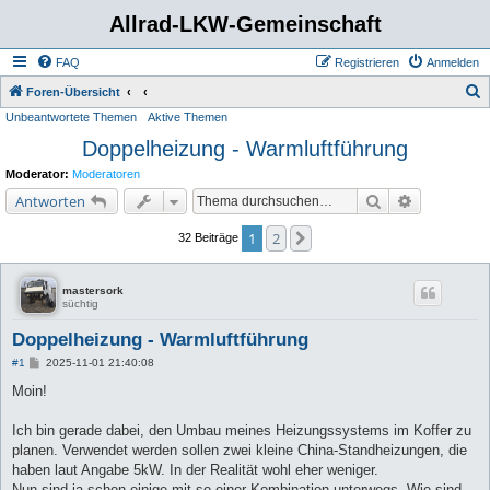
Allrad-LKW-Gemeinschaft
FAQ
Registrieren
Anmelden
S
Foren-Übersicht
Unbeantwortete Themen
Aktive Themen
u
Doppelheizung - Warmluftführung
c
h
Moderator:
Moderatoren
e
Suche
Erweiterte 
Antworten
1
2
Nächste
32 Beiträge
mastersork
süchtig
Doppelheizung - Warmluftführung
B
#1
2025-11-01 21:40:08
e
i
Moin!
t
r
a
Ich bin gerade dabei, den Umbau meines Heizungssystems im Koffer zu
g
planen. Verwendet werden sollen zwei kleine China-Standheizungen, die
haben laut Angabe 5kW. In der Realität wohl eher weniger.
Nun sind ja schon einige mit so einer Kombination unterwegs. Wie sind