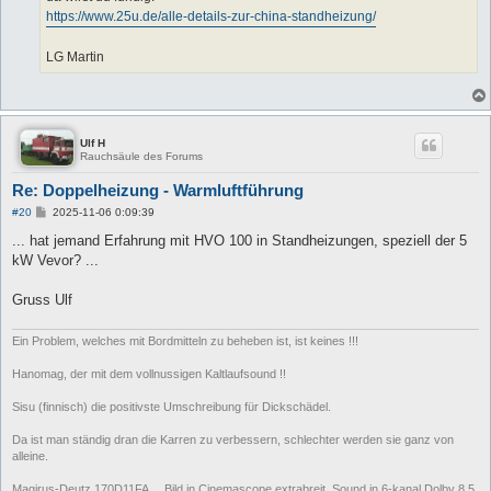
https://www.25u.de/alle-details-zur-china-standheizung/
LG Martin
Ulf H
Rauchsäule des Forums
Re: Doppelheizung - Warmluftführung
B
#20
2025-11-06 0:09:39
e
i
... hat jemand Erfahrung mit HVO 100 in Standheizungen, speziell der 5
t
kW Vevor? ...
r
a
g
Gruss Ulf
Ein Problem, welches mit Bordmitteln zu beheben ist, ist keines !!!
Hanomag, der mit dem vollnussigen Kaltlaufsound !!
Sisu (finnisch) die positivste Umschreibung für Dickschädel.
Da ist man ständig dran die Karren zu verbessern, schlechter werden sie ganz von
alleine.
Magirus-Deutz 170D11FA ... Bild in Cinemascope extrabreit, Sound in 6-kanal Dolby 8.5