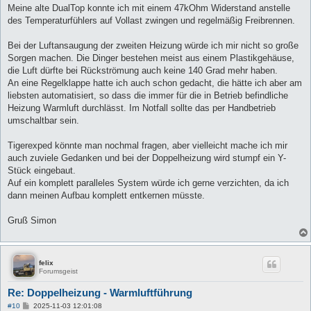
Meine alte DualTop konnte ich mit einem 47kOhm Widerstand anstelle
des Temperaturfühlers auf Vollast zwingen und regelmäßig Freibrennen.
Bei der Luftansaugung der zweiten Heizung würde ich mir nicht so große
Sorgen machen. Die Dinger bestehen meist aus einem Plastikgehäuse,
die Luft dürfte bei Rückströmung auch keine 140 Grad mehr haben.
An eine Regelklappe hatte ich auch schon gedacht, die hätte ich aber am
liebsten automatisiert, so dass die immer für die in Betrieb befindliche
Heizung Warmluft durchlässt. Im Notfall sollte das per Handbetrieb
umschaltbar sein.
Tigerexped könnte man nochmal fragen, aber vielleicht mache ich mir
auch zuviele Gedanken und bei der Doppelheizung wird stumpf ein Y-
Stück eingebaut.
Auf ein komplett paralleles System würde ich gerne verzichten, da ich
dann meinen Aufbau komplett entkernen müsste.
Gruß Simon
felix
Forumsgeist
Re: Doppelheizung - Warmluftführung
B
#10
2025-11-03 12:01:08