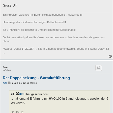
Gruss Ulf
Ein Problem, welches mit Bordmitteln zu beheben ist, ist keines !!!
Hanomag, der mit dem vollnussigen Kaltlaufsound !!
Sisu (finnisch) die positivste Umschreibung für Dickschädel.
Da ist man ständig dran die Karren zu verbessern, schlechter werden sie ganz von
alleine.
Magirus-Deutz 170D11FA ... Bild in Cinemascope extrabreit, Sound in 6-kanal Dolby 8.5
...
4rm
infiziert
Re: Doppelheizung - Warmluftführung
B
#25
2025-11-12 11:06:43
e
i
t
Ulf H
hat geschrieben:
↑
r
a
... hat jemand Erfahrung mit HVO 100 in Standheizungen, speziell der 5
g
kW Vevor? ...
Gruss Ulf