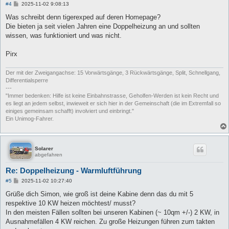
B
#4
2025-11-02 9:08:13
e
i
Was schreibt denn tigerexped auf deren Homepage?
t
Die bieten ja seit vielen Jahren eine Doppelheizung an und sollten
r
a
wissen, was funktioniert und was nicht.
g
Pirx
Der mit der Zweigangachse: 15 Vorwärtsgänge, 3 Rückwärtsgänge, Split, Schnellgang,
Differentialsperre
---
"Immer bedenken: Hilfe ist keine Einbahnstrasse, Geholfen-Werden ist kein Recht und
es liegt an jedem selbst, inwieweit er sich hier in der Gemeinschaft (die im Extremfall so
einiges gemeinsam schafft) involviert und einbringt."
Ein Unimog-Fahrer.
Solarer
abgefahren
Re: Doppelheizung - Warmluftführung
B
#5
2025-11-02 10:27:40
e
i
Grüße dich Simon, wie groß ist deine Kabine denn das du mit 5
t
respektive 10 KW heizen möchtest/ musst?
r
a
In den meisten Fällen sollten bei unseren Kabinen (~ 10qm +/-) 2 KW, in
g
Ausnahmefällen 4 KW reichen. Zu große Heizungen führen zum takten