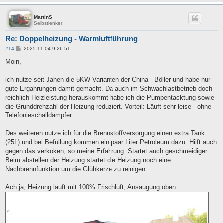
MartinS
Selbstlenker
Re: Doppelheizung - Warmluftführung
B
#14
2025-11-04 9:26:51
e
i
Moin,
t
r
a
ich nutze seit Jahen die 5KW Varianten der China - Böller und habe nur
g
gute Ergahrungen damit gemacht. Da auch im Schwachlastbetrieb doch
reichlich Heizleistung herauskommt habe ich die Pumpentacktung sowie
die Grunddrehzahl der Heizung reduziert. Vorteil: Läuft sehr leise - ohne
Telefonieschalldämpfer.
Des weiteren nutze ich für die Brennstoffversorgung einen extra Tank
(25L) und bei Befüllung kommen ein paar Liter Petroleum dazu. Hilft auch
gegen das verkoken; so meine Erfahrung. Startet auch geschmeidiger.
Beim abstellen der Heizung startet die Heizung noch eine
Nachbrennfunktion um die Glühkerze zu reinigen.
Ach ja, Heizung läuft mit 100% Frischluft; Ansaugung oben