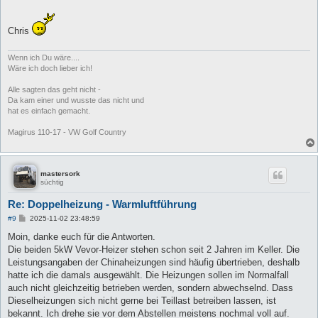
Chris
Wenn ich Du wäre....
Wäre ich doch lieber ich!
Alle sagten das geht nicht -
Da kam einer und wusste das nicht und
hat es einfach gemacht.
Magirus 110-17 - VW Golf Country
mastersork
süchtig
Re: Doppelheizung - Warmluftführung
B
#9
2025-11-02 23:48:59
e
i
Moin, danke euch für die Antworten.
t
Die beiden 5kW Vevor-Heizer stehen schon seit 2 Jahren im Keller. Die
r
a
Leistungsangaben der Chinaheizungen sind häufig übertrieben, deshalb
g
hatte ich die damals ausgewählt. Die Heizungen sollen im Normalfall
auch nicht gleichzeitig betrieben werden, sondern abwechselnd. Dass
Dieselheizungen sich nicht gerne bei Teillast betreiben lassen, ist
bekannt. Ich drehe sie vor dem Abstellen meistens nochmal voll auf.