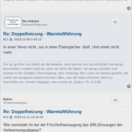
...
Der Initiator
Fahrrad-Philosoph
Re: Doppelheizung - Warmluftführung
B
#21
2025-11-06 0:30:15
e
i
In einer Vevor nicht, nur in einer Eberspächer: läuft. Und stinkt nicht
t
mehr.
r
a
g
Für ein großes Gut halten wir die Autarkie, nicht weil wir uns grundsätzlich mit wenig
bescheiden, sondern weil wir, wenn wir nicht viel haben, mit wenig zufrieden sein
können in der richtigen Überzeugung, dass derjenige den Luxus am besten genießt, der
seiner am wenigsten bedarf und dass alles, was die Natur erfordert, leicht zu
beschaffen ist, schwer hingegen, was unnütz ist. (Epikur, DL 10,130)
flyfree
Schlammschipper
Re: Doppelheizung - Warmluftführung
B
#22
2025-11-11 19:26:19
e
i
Wie vermeidet ihr bei der Frischluftansaugung das (Mit-)Ansaugen der
t
Verbrennungsabgase?
r