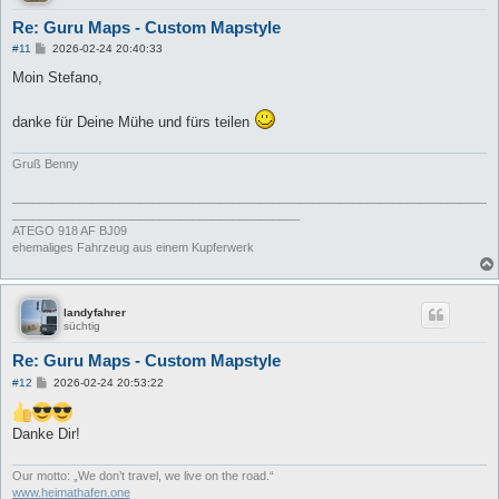
Re: Guru Maps - Custom Mapstyle
B
#11
2026-02-24 20:40:33
e
i
Moin Stefano,
t
r
a
danke für Deine Mühe und fürs teilen
g
Gruß Benny
_______________________________________________________________________
___________________________________________
ATEGO 918 AF BJ09
ehemaliges Fahrzeug aus einem Kupferwerk
landyfahrer
süchtig
Re: Guru Maps - Custom Mapstyle
B
#12
2026-02-24 20:53:22
e
i
t
Danke Dir!
r
a
g
Our motto: „We don’t travel, we live on the road.“
www.heimathafen.one