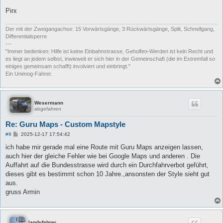
Pirx
Der mit der Zweigangachse: 15 Vorwärtsgänge, 3 Rückwärtsgänge, Split, Schnellgang,
Differentialsperre
---
"Immer bedenken: Hilfe ist keine Einbahnstrasse, Geholfen-Werden ist kein Recht und
es liegt an jedem selbst, inwieweit er sich hier in der Gemeinschaft (die im Extremfall so
einiges gemeinsam schafft) involviert und einbringt."
Ein Unimog-Fahrer.
Wesermann
abgefahren
Re: Guru Maps - Custom Mapstyle
B
#9
2025-12-17 17:54:42
e
i
ich habe mir gerade mal eine Route mit Guru Maps anzeigen lassen,
t
auch hier der gleiche Fehler wie bei Google Maps und anderen . Die
r
a
Auffahrt auf die Bundesstrasse wird durch ein Durchfahrverbot geführt,
g
dieses gibt es bestimmt schon 10 Jahre.,ansonsten der Style sieht gut
aus.
gruss Armin
landyfahrer