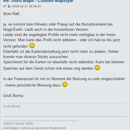
Re: Guru Maps - Custom Mapstyle
B
#7
2025-12-17 16:26:24
e
i
Moin Ralf,
t
r
a
ja, es kommt kein Hinweis oder Popup auf die Bezahlvariante bei
g
MagicEarth. Läuft auch in der kostenlosen Version.
Leider sind die angelegten Profile nicht mehr verfügbar in der freien
Version. Man kann das Profil nicht editieren - oder ich hab es bis jetzt
nicht gefunden
Ebenfalls ist die Kartendarstellung jetzt nicht mehr zu ändern. Vorher
konnte man diverse Styles aussuchen.
Speicherort für die Karten ist ebenfalls nicht editierbar. Kann bei kleinem
Speicher auf dem Gerät schon mal etwas eng werden
In der Freeversion ist mir im Moment die Nutzung zu sehr eingeschränkt
- meine persönliche Meinung dazu
Gruß Benny
Gruß Benny
_______________________________________________________________________
___________________________________________
ATEGO 918 AF BJ09
ehemaliges Fahrzeug aus einem Kupferwerk