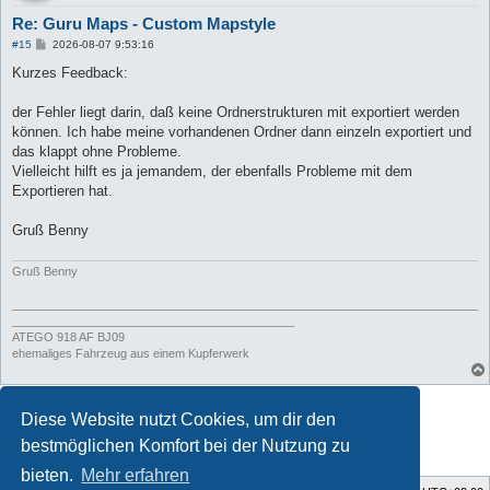
Re: Guru Maps - Custom Mapstyle
B
#15
2026-08-07 9:53:16
e
i
Kurzes Feedback:
t
r
a
der Fehler liegt darin, daß keine Ordnerstrukturen mit exportiert werden
g
können. Ich habe meine vorhandenen Ordner dann einzeln exportiert und
das klappt ohne Probleme.
Vielleicht hilft es ja jemandem, der ebenfalls Probleme mit dem
Exportieren hat.
Gruß Benny
Gruß Benny
_______________________________________________________________________
___________________________________________
ATEGO 918 AF BJ09
ehemaliges Fahrzeug aus einem Kupferwerk
Antworten
Diese Website nutzt Cookies, um dir den
15 Beiträge • Seite
1
von
1
bestmöglichen Komfort bei der Nutzung zu
bieten.
Mehr erfahren