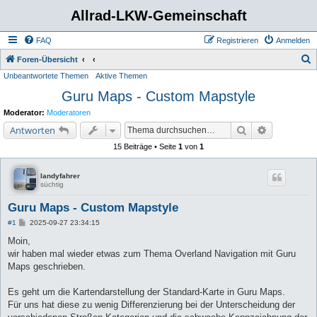
Allrad-LKW-Gemeinschaft
FAQ
Registrieren
Anmelden
S
Foren-Übersicht
Unbeantwortete Themen
Aktive Themen
u
Guru Maps - Custom Mapstyle
c
h
Moderator:
Moderatoren
e
Suche
Erweiterte 
Antworten
15 Beiträge • Seite
1
von
1
landyfahrer
süchtig
Guru Maps - Custom Mapstyle
B
#1
2025-09-27 23:34:15
e
i
Moin,
t
wir haben mal wieder etwas zum Thema Overland Navigation mit Guru
r
a
Maps geschrieben.
g
Es geht um die Kartendarstellung der Standard-Karte in Guru Maps.
Für uns hat diese zu wenig Differenzierung bei der Unterscheidung der