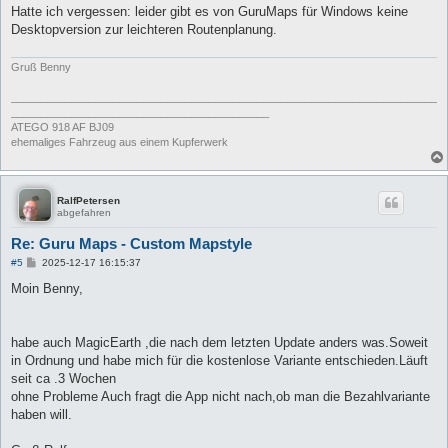
Hatte ich vergessen: leider gibt es von GuruMaps für Windows keine
Desktopversion zur leichteren Routenplanung.
Gruß Benny
_______________________________________________________________________
___________________________________________
ATEGO 918 AF BJ09
ehemaliges Fahrzeug aus einem Kupferwerk
RalfPetersen
abgefahren
Re: Guru Maps - Custom Mapstyle
B
#5
2025-12-17 16:15:37
e
i
Moin Benny,
t
r
a
g
habe auch MagicEarth ,die nach dem letzten Update anders was.Soweit
in Ordnung und habe mich für die kostenlose Variante entschieden.Läuft
seit ca .3 Wochen
ohne Probleme Auch fragt die App nicht nach,ob man die Bezahlvariante
haben will.