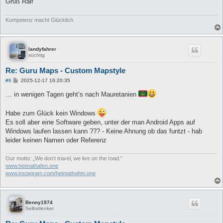
Gruß Ralf
Kompetenz macht Glücklich
landyfahrer
süchtig
Re: Guru Maps - Custom Mapstyle
B
#6
2025-12-17 16:20:35
e
i
… in wenigen Tagen geht’s nach Mauretanien
t
r
a
Habe zum Glück kein Windows
g
Es soll aber eine Software geben, unter der man Android Apps auf
Windows laufen lassen kann ??? - Keine Ahnung ob das funtzt - hab
leider keinen Namen oder Referenz
Our motto: „We don’t travel, we live on the road.“
www.heimathafen.one
www.instagram.com/heimathafen.one
Benny1974
Selbstlenker