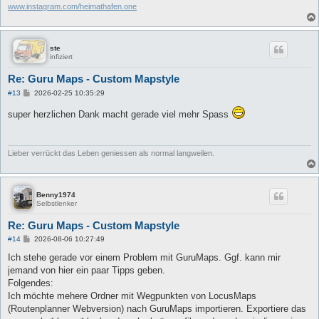
www.instagram.com/heimathafen.one
ste
infiziert
Re: Guru Maps - Custom Mapstyle
B
#13
2026-02-25 10:35:29
e
i
super herzlichen Dank macht gerade viel mehr Spass
t
r
a
g
Lieber verrückt das Leben geniessen als normal langweilen.
Benny1974
Selbstlenker
Re: Guru Maps - Custom Mapstyle
B
#14
2026-08-06 10:27:49
e
i
Ich stehe gerade vor einem Problem mit GuruMaps. Ggf. kann mir
t
jemand von hier ein paar Tipps geben.
r
a
Folgendes:
g
Ich möchte mehere Ordner mit Wegpunkten von LocusMaps
(Routenplanner Webversion) nach GuruMaps importieren. Exportiere das