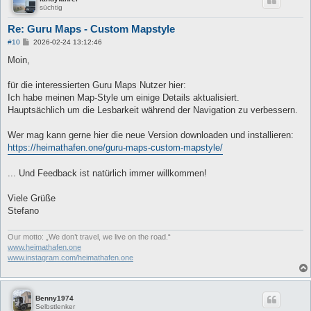
süchtig
Re: Guru Maps - Custom Mapstyle
B
#10
2026-02-24 13:12:46
e
i
Moin,
t
r
a
für die interessierten Guru Maps Nutzer hier:
g
Ich habe meinen Map-Style um einige Details aktualisiert.
Hauptsächlich um die Lesbarkeit während der Navigation zu verbessern.
Wer mag kann gerne hier die neue Version downloaden und installieren:
https://heimathafen.one/guru-maps-custom-mapstyle/
... Und Feedback ist natürlich immer willkommen!
Viele Grüße
Stefano
Our motto: „We don’t travel, we live on the road.“
www.heimathafen.one
www.instagram.com/heimathafen.one
Benny1974
Selbstlenker