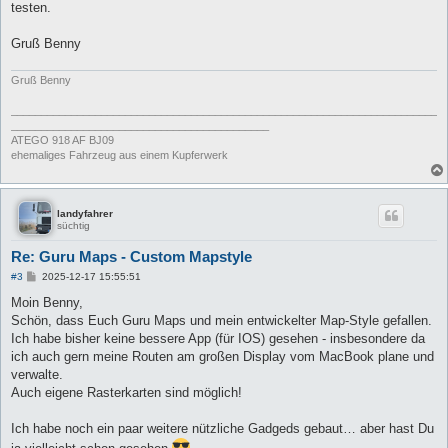
testen.
Gruß Benny
Gruß Benny
_______________________________________________________________________
___________________________________________
ATEGO 918 AF BJ09
ehemaliges Fahrzeug aus einem Kupferwerk
landyfahrer
süchtig
Re: Guru Maps - Custom Mapstyle
B
#3
2025-12-17 15:55:51
e
i
Moin Benny,
t
Schön, dass Euch Guru Maps und mein entwickelter Map-Style gefallen.
r
a
Ich habe bisher keine bessere App (für IOS) gesehen - insbesondere da
g
ich auch gern meine Routen am großen Display vom MacBook plane und
verwalte.
Auch eigene Rasterkarten sind möglich!
Ich habe noch ein paar weitere nützliche Gadgeds gebaut… aber hast Du