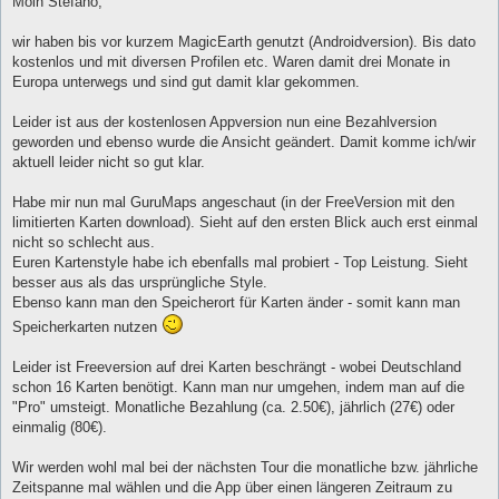
Moin Stefano,
t
r
a
wir haben bis vor kurzem MagicEarth genutzt (Androidversion). Bis dato
g
kostenlos und mit diversen Profilen etc. Waren damit drei Monate in
Europa unterwegs und sind gut damit klar gekommen.
Leider ist aus der kostenlosen Appversion nun eine Bezahlversion
geworden und ebenso wurde die Ansicht geändert. Damit komme ich/wir
aktuell leider nicht so gut klar.
Habe mir nun mal GuruMaps angeschaut (in der FreeVersion mit den
limitierten Karten download). Sieht auf den ersten Blick auch erst einmal
nicht so schlecht aus.
Euren Kartenstyle habe ich ebenfalls mal probiert - Top Leistung. Sieht
besser aus als das ursprüngliche Style.
Ebenso kann man den Speicherort für Karten änder - somit kann man
Speicherkarten nutzen
Leider ist Freeversion auf drei Karten beschrängt - wobei Deutschland
schon 16 Karten benötigt. Kann man nur umgehen, indem man auf die
"Pro" umsteigt. Monatliche Bezahlung (ca. 2.50€), jährlich (27€) oder
einmalig (80€).
Wir werden wohl mal bei der nächsten Tour die monatliche bzw. jährliche
Zeitspanne mal wählen und die App über einen längeren Zeitraum zu