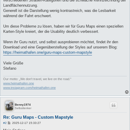
verschiedenen Straßen-Kategorien und die schwache Kennzeichnung der
Landflächennutzung.
Generell ist die Darstellung wenig kontrastreich, was die Lesbarkeit
während der Fahrt erschwert.
Um diese Probleme zu lösen, haben wir für Guru Maps einen speziellen
Karten-Style kreiert, der die Usability deutlich verbessert.
Wenn ihr Guru nutzt, und selbst ausprobieren möchtet, findet ihr den
Download und eine Gegenüberstellung der Styles auf unserem Blog:
https://heimathafen.one/guru-maps-custom-mapstyle
Viele Grüße
Stefano
Our motto: „We don’t travel, we live on the road.“
www.heimathafen.one
www.instagram.com/heimathafen.one
Benny1974
Selbstlenker
Re: Guru Maps - Custom Mapstyle
B
#2
2025-12-17 15:33:27
e
i