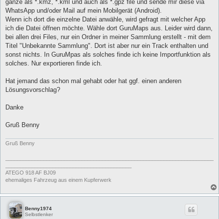
ganze als *.kmz, *.kml und auch als *.gpz file und sende mir diese via
WhatsApp und/oder Mail auf mein Mobilgerät (Android).
Wenn ich dort die einzelne Datei anwähle, wird gefragt mit welcher App
ich die Datei öffnen möchte. Wähle dort GuruMaps aus. Leider wird dann,
bei allen drei Files, nur ein Ordner in meiner Sammlung erstellt - mit dem
Titel "Unbekannte Sammlung". Dort ist aber nur ein Track enthalten und
sonst nichts. In GuruMpas als solches finde ich keine Importfunktion als
solches. Nur exportieren finde ich.
Hat jemand das schon mal gehabt oder hat ggf. einen anderen
Lösungsvorschlag?
Danke
Gruß Benny
Gruß Benny
_______________________________________________________________________
___________________________________________
ATEGO 918 AF BJ09
ehemaliges Fahrzeug aus einem Kupferwerk
Benny1974
Selbstlenker