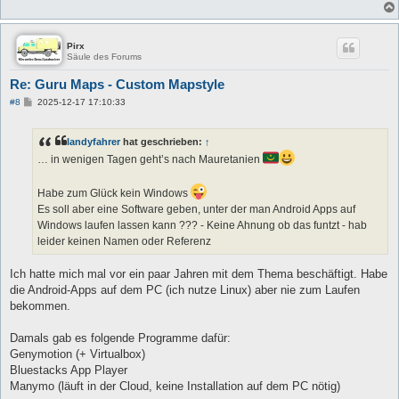
Pirx
Säule des Forums
Re: Guru Maps - Custom Mapstyle
B
#8
2025-12-17 17:10:33
e
i
t
landyfahrer
hat geschrieben:
↑
r
a
… in wenigen Tagen geht’s nach Mauretanien
g
Habe zum Glück kein Windows
Es soll aber eine Software geben, unter der man Android Apps auf
Windows laufen lassen kann ??? - Keine Ahnung ob das funtzt - hab
leider keinen Namen oder Referenz
Ich hatte mich mal vor ein paar Jahren mit dem Thema beschäftigt. Habe
die Android-Apps auf dem PC (ich nutze Linux) aber nie zum Laufen
bekommen.
Damals gab es folgende Programme dafür:
Genymotion (+ Virtualbox)
Bluestacks App Player
Manymo (läuft in der Cloud, keine Installation auf dem PC nötig)