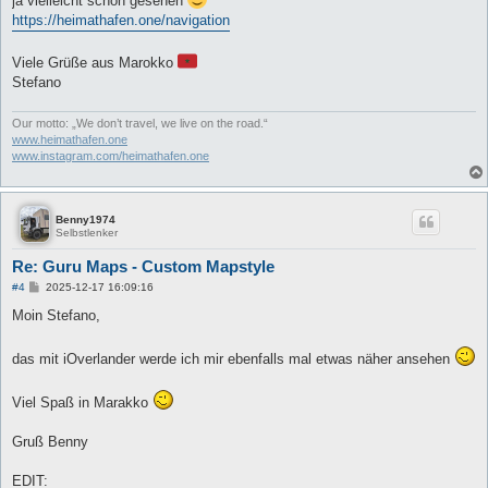
ja vielleicht schon gesehen
https://heimathafen.one/navigation
Viele Grüße aus Marokko
Stefano
Our motto: „We don’t travel, we live on the road.“
www.heimathafen.one
www.instagram.com/heimathafen.one
Benny1974
Selbstlenker
Re: Guru Maps - Custom Mapstyle
B
#4
2025-12-17 16:09:16
e
i
Moin Stefano,
t
r
a
das mit iOverlander werde ich mir ebenfalls mal etwas näher ansehen
g
Viel Spaß in Marakko
Gruß Benny
EDIT: