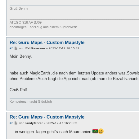
Gruß Benny
_____________________________________________________________________
ATEGO 918 AF BJ09
ehemaliges Fahrzeug aus einem Kupferwerk
Re: Guru Maps - Custom Mapstyle
B
#5
von
RalfPetersen
»
2025-12-17 16:15:37
e
i
Moin Benny,
t
r
a
g
habe auch MagicEarth ,die nach dem letzten Update anders was.Soweit 
ohne Probleme Auch fragt die App nicht nach,ob man die Bezahlvariante
Gruß Ralf
Kompetenz macht Glücklich
Re: Guru Maps - Custom Mapstyle
B
#6
von
landyfahrer
»
2025-12-17 16:20:35
e
i
… in wenigen Tagen geht’s nach Mauretanien
t
r