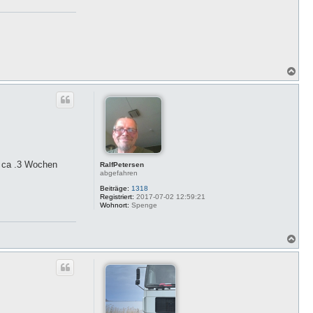
N
a
c
h
o
b
e
n
t ca .3 Wochen
RalfPetersen
abgefahren
Beiträge:
1318
Registriert:
2017-07-02 12:59:21
Wohnort:
Spenge
N
a
c
h
o
b
e
n