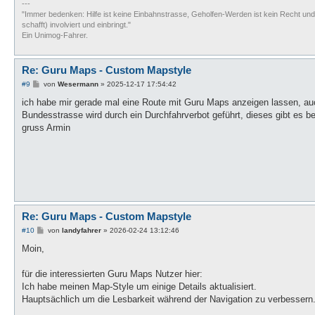
---
"Immer bedenken: Hilfe ist keine Einbahnstrasse, Geholfen-Werden ist kein Recht und e
schafft) involviert und einbringt."
Ein Unimog-Fahrer.
Re: Guru Maps - Custom Mapstyle
B
#9
von
Wesermann
»
2025-12-17 17:54:42
e
i
ich habe mir gerade mal eine Route mit Guru Maps anzeigen lassen, auch
t
Bundesstrasse wird durch ein Durchfahrverbot geführt, dieses gibt es b
r
a
gruss Armin
g
Re: Guru Maps - Custom Mapstyle
B
#10
von
landyfahrer
»
2026-02-24 13:12:46
e
i
Moin,
t
r
a
für die interessierten Guru Maps Nutzer hier:
g
Ich habe meinen Map-Style um einige Details aktualisiert.
Hauptsächlich um die Lesbarkeit während der Navigation zu verbessern