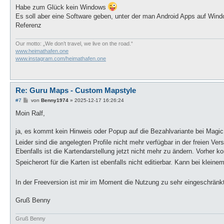
a
Habe zum Glück kein Windows
g
Es soll aber eine Software geben, unter der man Android Apps auf Wind
Referenz
Our motto: „We don’t travel, we live on the road.“
www.heimathafen.one
www.instagram.com/heimathafen.one
Re: Guru Maps - Custom Mapstyle
B
#7
von
Benny1974
»
2025-12-17 16:26:24
e
i
Moin Ralf,
t
r
a
ja, es kommt kein Hinweis oder Popup auf die Bezahlvariante bei MagicE
g
Leider sind die angelegten Profile nicht mehr verfügbar in der freien Ver
Ebenfalls ist die Kartendarstellung jetzt nicht mehr zu ändern. Vorher 
Speicherort für die Karten ist ebenfalls nicht editierbar. Kann bei kl
In der Freeversion ist mir im Moment die Nutzung zu sehr eingeschrän
Gruß Benny
Gruß Benny