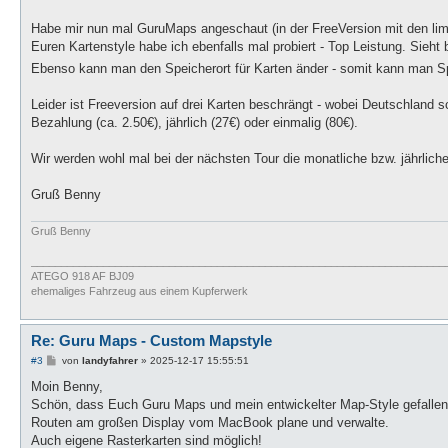
Habe mir nun mal GuruMaps angeschaut (in der FreeVersion mit den limit
Euren Kartenstyle habe ich ebenfalls mal probiert - Top Leistung. Sieht 
Ebenso kann man den Speicherort für Karten änder - somit kann man S
Leider ist Freeversion auf drei Karten beschrängt - wobei Deutschland
Bezahlung (ca. 2.50€), jährlich (27€) oder einmalig (80€).
Wir werden wohl mal bei der nächsten Tour die monatliche bzw. jährlich
Gruß Benny
Gruß Benny
_____________________________________________________________________
ATEGO 918 AF BJ09
ehemaliges Fahrzeug aus einem Kupferwerk
Re: Guru Maps - Custom Mapstyle
B
#3
von
landyfahrer
»
2025-12-17 15:55:51
e
i
Moin Benny,
t
Schön, dass Euch Guru Maps und mein entwickelter Map-Style gefallen.
r
a
Routen am großen Display vom MacBook plane und verwalte.
g
Auch eigene Rasterkarten sind möglich!