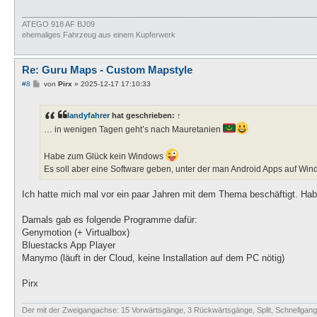
_____________________________________________________________________
ATEGO 918 AF BJ09
ehemaliges Fahrzeug aus einem Kupferwerk
Re: Guru Maps - Custom Mapstyle
B
#8
von
Pirx
»
2025-12-17 17:10:33
e
i
t
landyfahrer
hat geschrieben:
↑
r
a
… in wenigen Tagen geht’s nach Mauretanien
g
Habe zum Glück kein Windows
Es soll aber eine Software geben, unter der man Android Apps auf Win
Ich hatte mich mal vor ein paar Jahren mit dem Thema beschäftigt. Ha
Damals gab es folgende Programme dafür:
Genymotion (+ Virtualbox)
Bluestacks App Player
Manymo (läuft in der Cloud, keine Installation auf dem PC nötig)
Pirx
Der mit der Zweigangachse: 15 Vorwärtsgänge, 3 Rückwärtsgänge, Split, Schnellgang, 