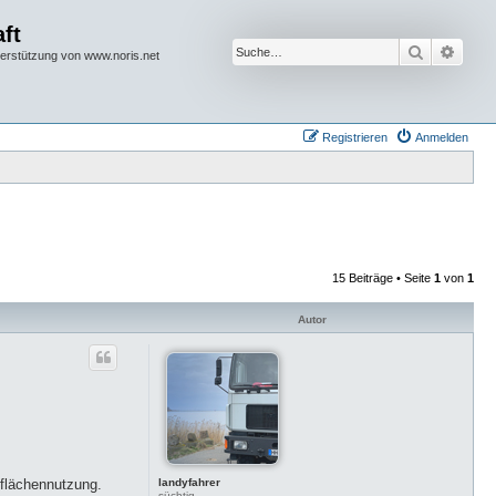
ft
Suche
Erwei
terstützung von www.noris.net
Registrieren
Anmelden
15 Beiträge • Seite
1
von
1
Autor
landyfahrer
dflächennutzung.
süchtig