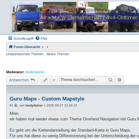
Schnellzugriff
FAQ
Foren-Übersicht
Unbeantwortete Themen
Aktive Themen
Moderator:
Moderatoren
Suche
Erweiter
Antworten
Guru Maps - Custom Mapstyle
B
#1
von
landyfahrer
»
2025-09-27 23:34:15
e
i
Moin,
t
wir haben mal wieder etwas zum Thema Overland Navigation mit Guru 
r
a
g
Es geht um die Kartendarstellung der Standard-Karte in Guru Maps.
Für uns hat diese zu wenig Differenzierung bei der Unterscheidung de