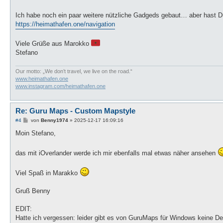
Ich habe noch ein paar weitere nützliche Gadgeds gebaut… aber hast D
https://heimathafen.one/navigation
Viele Grüße aus Marokko
Stefano
Our motto: „We don’t travel, we live on the road.“
www.heimathafen.one
www.instagram.com/heimathafen.one
Re: Guru Maps - Custom Mapstyle
B
#4
von
Benny1974
»
2025-12-17 16:09:16
e
i
Moin Stefano,
t
r
a
das mit iOverlander werde ich mir ebenfalls mal etwas näher ansehen
g
Viel Spaß in Marakko
Gruß Benny
EDIT:
Hatte ich vergessen: leider gibt es von GuruMaps für Windows keine De