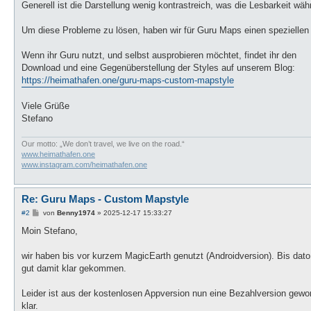
Generell ist die Darstellung wenig kontrastreich, was die Lesbarkeit wäh
Um diese Probleme zu lösen, haben wir für Guru Maps einen speziellen Ka
Wenn ihr Guru nutzt, und selbst ausprobieren möchtet, findet ihr den
Download und eine Gegenüberstellung der Styles auf unserem Blog:
https://heimathafen.one/guru-maps-custom-mapstyle
Viele Grüße
Stefano
Our motto: „We don’t travel, we live on the road.“
www.heimathafen.one
www.instagram.com/heimathafen.one
Re: Guru Maps - Custom Mapstyle
B
#2
von
Benny1974
»
2025-12-17 15:33:27
e
i
Moin Stefano,
t
r
a
wir haben bis vor kurzem MagicEarth genutzt (Androidversion). Bis dato
g
gut damit klar gekommen.
Leider ist aus der kostenlosen Appversion nun eine Bezahlversion gewor
klar.