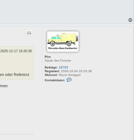
N
a
c
h
o
b
e
n
2025-12-17 16:20:35
Pirx
Säule des Forums
Beiträge:
18783
Registriert:
2006-10-04 20:03:38
men oder Referenz
Wohnort:
Raum Stuttgart
K
Kontaktdaten:
o
mmen.
n
t
a
k
t
d
a
t
e
n
v
o
n
P
i