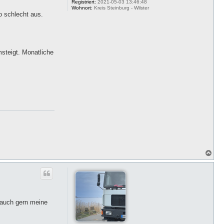
Registriert:
2021-05-03 13:46:48
Wohnort:
Kreis Steinburg - Wilster
o schlecht aus.
steigt. Monatliche
N
a
c
h
o
b
e
n
 auch gern meine