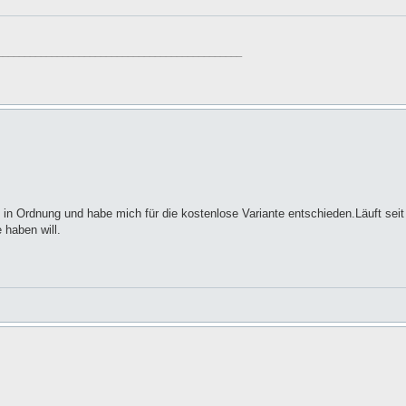
_____________________________________________
in Ordnung und habe mich für die kostenlose Variante entschieden.Läuft sei
 haben will.