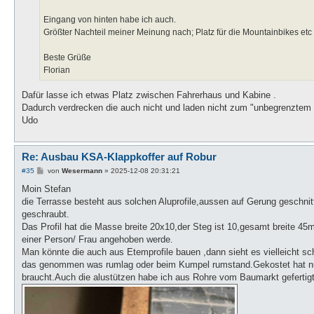
g
Eingang von hinten habe ich auch.
Größter Nachteil meiner Meinung nach; Platz für die Mountainbikes etc 
Beste Grüße
Florian
Dafür lasse ich etwas Platz zwischen Fahrerhaus und Kabine .
Dadurch verdrecken die auch nicht und laden nicht zum "unbegrenztem au
Udo
Re: Ausbau KSA-Klappkoffer auf Robur
B
#35
von
Wesermann
»
2025-12-08 20:31:21
e
i
Moin Stefan
t
die Terrasse besteht aus solchen Aluprofile,aussen auf Gerung geschn
r
a
geschraubt.
g
Das Profil hat die Masse breite 20x10,der Steg ist 10,gesamt breite 4
einer Person/ Frau angehoben werde.
Man könnte die auch aus Etemprofile bauen ,dann sieht es vielleicht 
das genommen was rumlag oder beim Kumpel rumstand.Gekostet hat nur 
braucht.Auch die alustützen habe ich aus Rohre vom Baumarkt gefertigt,