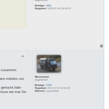
abgefahren
Beiträge:
1691
Registriert:
2020-11-18 18:43:07
N
a
c
h
o
b
e
n
ben zusammen
Wesermann
,kann mühelos von
abgefahren
Beiträge:
1705
zu gemacht,habe
Registriert:
2017-07-15 9:19:23
Wohnort:
Lauenförde
Grösse wie man Sie