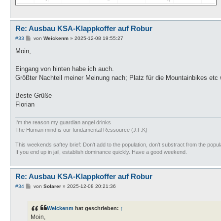
Re: Ausbau KSA-Klappkoffer auf Robur
B
#33
von
Weickenm
»
2025-12-08 19:55:27
e
i
Moin,
t
r
a
Eingang von hinten habe ich auch.
g
Größter Nachteil meiner Meinung nach; Platz für die Mountainbikes etc w
Beste Grüße
Florian
I'm the reason my guardian angel drinks
The Human mind is our fundamental Ressource (J.F.K)
This weekends saftey brief: Don't add to the population, don't substract from the populat
If you end up in jail, establish dominance quickly. Have a good weekend.
Re: Ausbau KSA-Klappkoffer auf Robur
B
#34
von
Solarer
»
2025-12-08 20:21:36
e
i
t
Weickenm
hat geschrieben:
↑
r
a
Moin,