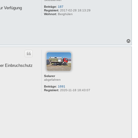
Beiträge:
187
ur Verfügung
Registriert:
2017-02-28 18:13:29
Wohnort:
Berghülen
N
a
c
h
o
b
cher Einbruchschutz
e
n
Solarer
abgefahren
Beiträge:
1691
Registriert:
2020-11-18 18:43:07