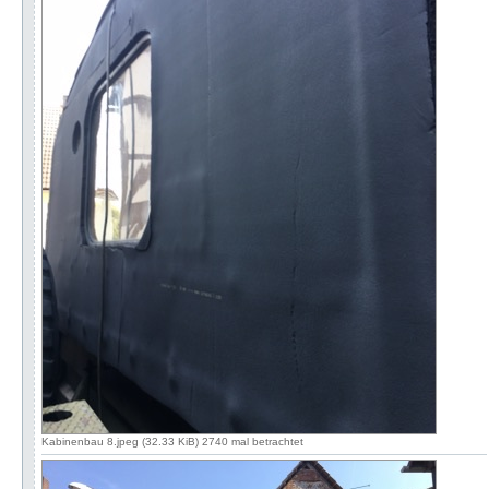
Kabinenbau 8.jpeg (32.33 KiB) 2740 mal betrachtet