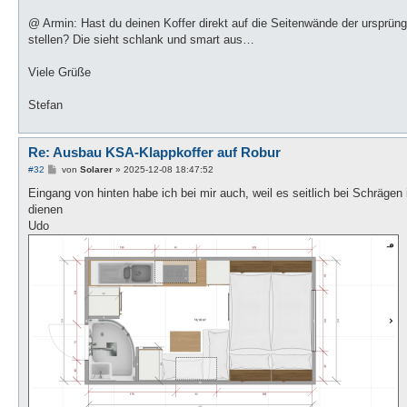
@ Armin: Hast du deinen Koffer direkt auf die Seitenwände der ursprün
stellen? Die sieht schlank und smart aus…
Viele Grüße
Stefan
Re: Ausbau KSA-Klappkoffer auf Robur
B
#32
von
Solarer
»
2025-12-08 18:47:52
e
i
Eingang von hinten habe ich bei mir auch, weil es seitlich bei Schrägen
t
dienen
r
a
Udo
g