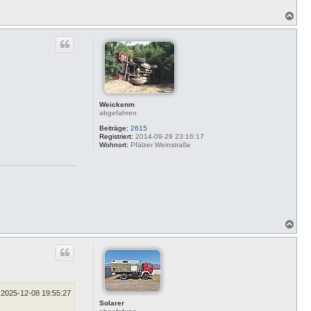
N
a
c
h
o
b
e
n
Weickenm
abgefahren
Beiträge:
2615
Registriert:
2014-09-29 23:16:17
Wohnort:
Pfälzer Weinstraße
N
a
c
h
o
b
e
n
2025-12-08 19:55:27
Solarer