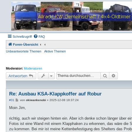
Schnellzugriff
FAQ
Foren-Übersicht
Unbeantwortete Themen
Aktive Themen
Moderator:
Moderatoren
Suche
Erweiter
Antworten
Re: Ausbau KSA-Klappkoffer auf Robur
B
#31
von
okiwankenobi
»
2025-12-08 18:37:24
e
i
Moin Jim,
t
r
a
richtig, auch wir steigen hinten ein. Aber ich denke schon länger über 
g
Fotos ist eine Wand mit einem Klapphaken zu erkennen, das wäre die St
zu kommen. Bei mir ist meine Kettenbefestigung des Shelters das Prob