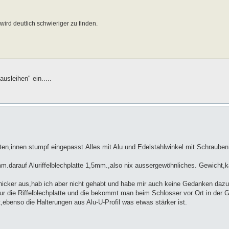
wird deutlich schwieriger zu finden.
sleihen" ein.....
itten,innen stumpf eingepasst.Alles mit Alu und Edelstahlwinkel mit Schrau
5mm.darauf Aluriffelblechplatte 1,5mm.,also nix aussergewöhnliches. Gewicht
schicker aus,hab ich aber nicht gehabt und habe mir auch keine Gedanken da
die Riffelblechplatte und die bekommt man beim Schlosser vor Ort in der 
ebenso die Halterungen aus Alu-U-Profil was etwas stärker ist.