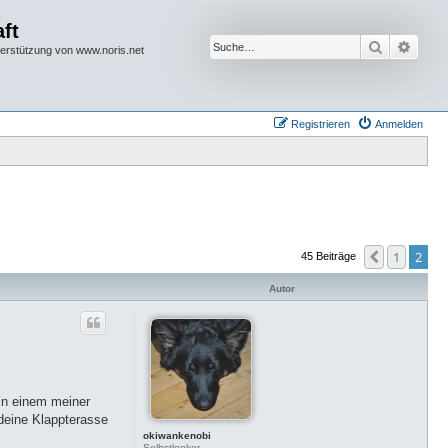
ft
Suche
Erwei
terstützung von www.noris.net
Registrieren
Anmelden
1
2
Vorherige
45 Beiträge
Autor
(in einem meiner
 deine Klappterasse
okiwankenobi
Selbstlenker