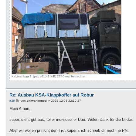
Kabinenbau 2 .jpeg (41.43 KiB) 2740 mal betrachtet
Re: Ausbau KSA-Klappkoffer auf Robur
B
#36
von
okiwankenobi
»
2025-12-08 22:10:27
e
i
Moin Armin,
t
r
a
super, sieht gut aus, toller individueller Bau. Vielen Dank für die Bilder.
g
Aber wir wollen ja nicht den Tröt kapern, ich schreib dir noch ne PN.