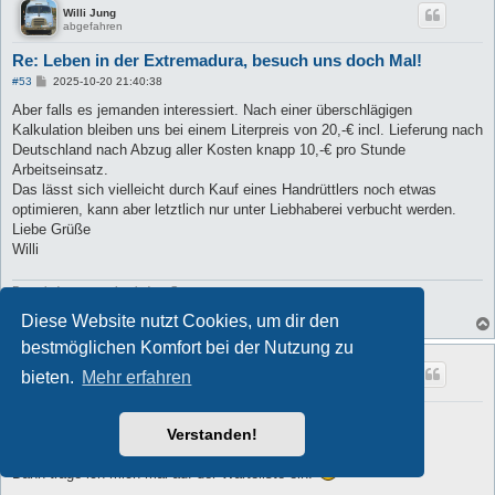
Willi Jung
abgefahren
Re: Leben in der Extremadura, besuch uns doch Mal!
B
#53
2025-10-20 21:40:38
e
i
Aber falls es jemanden interessiert. Nach einer überschlägigen
t
Kalkulation bleiben uns bei einem Literpreis von 20,-€ incl. Lieferung nach
r
a
Deutschland nach Abzug aller Kosten knapp 10,-€ pro Stunde
g
Arbeitseinsatz.
Das lässt sich vielleicht durch Kauf eines Handrüttlers noch etwas
optimieren, kann aber letztlich nur unter Liebhaberei verbucht werden.
Liebe Grüße
Willi
Der wieder nur noch mit dem Steyr tanzt
- Steyr A 680 GL mit Hesskoffer
Diese Website nutzt Cookies, um dir den
bestmöglichen Komfort bei der Nutzung zu
Bahnhofs-Emma
bieten.
Mehr erfahren
Fachreferent f. unsinnige Anhänger
Re: Leben in der Extremadura, besuch uns doch Mal!
Verstanden!
B
#54
2025-10-20 21:44:41
e
i
Dann trage ich mich mal auf der Warteliste ein.
t
r