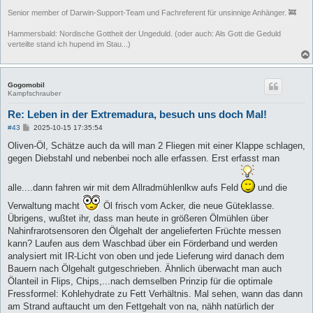
Senior member of Darwin-Support-Team und Fachreferent für unsinnige Anhänger. 🚒
Hammersbald: Nordische Gottheit der Ungeduld. (oder auch: Als Gott die Geduld
verteilte stand ich hupend im Stau...)
Gogomobil
Kampfschrauber
Re: Leben in der Extremadura, besuch uns doch Mal!
B
#43
2025-10-15 17:35:54
e
i
Oliven-Öl, Schätze auch da will man 2 Fliegen mit einer Klappe schlagen,
t
gegen Diebstahl und nebenbei noch alle erfassen. Erst erfasst man
r
a
g
alle....dann fahren wir mit dem Allradmühlenlkw aufs Feld
und die
Verwaltung macht
Öl frisch vom Acker, die neue Güteklasse.
Übrigens, wußtet ihr, dass man heute in größeren Ölmühlen über
Nahinfrarotsensoren den Ölgehalt der angelieferten Früchte messen
kann? Laufen aus dem Waschbad über ein Förderband und werden
analysiert mit IR-Licht von oben und jede Lieferung wird danach dem
Bauern nach Ölgehalt gutgeschrieben. Ähnlich überwacht man auch
Ölanteil in Flips, Chips,...nach demselben Prinzip für die optimale
Fressformel: Kohlehydrate zu Fett Verhältnis. Mal sehen, wann das dann
am Strand auftaucht um den Fettgehalt von na, nähh natürlich der