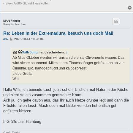
- Steyr A 680 GL mit Hesskoffer
MAN Fahrer
Kampfschrauber
Re: Leben in der Extremadura, besuch uns doch Mal!
B
#37
2025-10-14 10:28:04
e
i
t
Willi Jung
hat geschrieben:
↑
r
a
Ab Mitte Oktober werden wir uns an die erste Olivenernte wagen. Das
g
wird sicher spannend. Mit meinem Einachshänger geht's dann ab zur
Ölmühle. Bio, handgepflückt und kalt gepresst.
Liebe Grüße
Willi
Hallo Willi, ich beneide Euch jetzt schon. Endlich mal Natur in der Küche
und nicht so ein zusammen gemischter Kram.
Ach ja, ich gehe davon aus, das Ihr auch Netze drunter legt und dann die
Früchte fallen lasst. Mach doch mal Bilder von den hoffentlich gut
gefüllten Netzen.
L Grüße aus Hamburg
Gruß Detlef