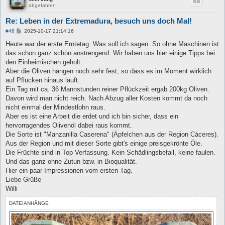
abgefahren
Re: Leben in der Extremadura, besuch uns doch Mal!
B
#48
2025-10-17 21:14:16
e
i
Heute war der erste Erntetag. Was soll ich sagen. So ohne Maschinen ist
t
das schon ganz schön anstrengend. Wir haben uns hier einige Tipps bei
r
a
den Einheimischen geholt.
g
Aber die Oliven hängen noch sehr fest, so dass es im Moment wirklich
auf Pflücken hinaus läuft.
Ein Tag mit ca. 36 Mannstunden reiner Pflückzeit ergab 200kg Oliven.
Davon wird man nicht reich. Nach Abzug aller Kosten kommt da noch
nicht einmal der Mindestlohn raus.
Aber es ist eine Arbeit die erdet und ich bin sicher, dass ein
hervorragendes Olivenöl dabei raus kommt.
Die Sorte ist "Manzanilla Caserena" (Äpfelchen aus der Region Cáceres).
Aus der Region und mit dieser Sorte gibt's einige preisgekrönte Öle.
Die Früchte sind in Top Verfassung. Kein Schädlingsbefall, keine faulen.
Und das ganz ohne Zutun bzw. in Bioqualität.
Hier ein paar Impressionen vom ersten Tag.
Liebe Grüße
Willi
DATEIANHÄNGE