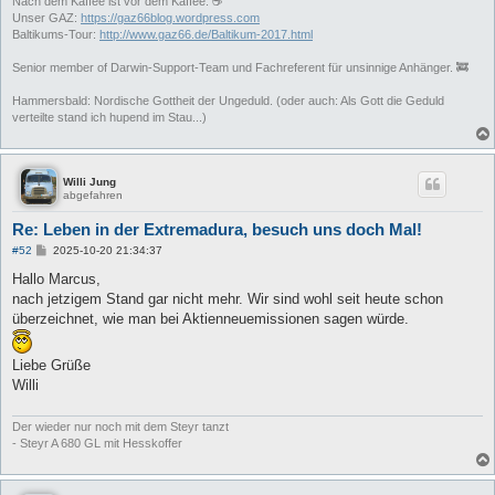
Nach dem Kaffee ist vor dem Kaffee. ☕
Unser GAZ:
https://gaz66blog.wordpress.com
Baltikums-Tour:
http://www.gaz66.de/Baltikum-2017.html
Senior member of Darwin-Support-Team und Fachreferent für unsinnige Anhänger. 🚒
Hammersbald: Nordische Gottheit der Ungeduld. (oder auch: Als Gott die Geduld
verteilte stand ich hupend im Stau...)
Willi Jung
abgefahren
Re: Leben in der Extremadura, besuch uns doch Mal!
B
#52
2025-10-20 21:34:37
e
i
Hallo Marcus,
t
nach jetzigem Stand gar nicht mehr. Wir sind wohl seit heute schon
r
a
überzeichnet, wie man bei Aktienneuemissionen sagen würde.
g
Liebe Grüße
Willi
Der wieder nur noch mit dem Steyr tanzt
- Steyr A 680 GL mit Hesskoffer