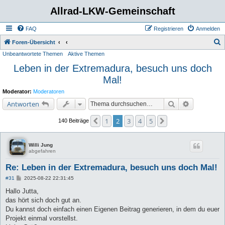
Allrad-LKW-Gemeinschaft
FAQ
Registrieren
Anmelden
S
Foren-Übersicht
Unbeantwortete Themen
Aktive Themen
u
Leben in der Extremadura, besuch uns doch
c
Mal!
h
e
Moderator:
Moderatoren
Suche
Erweiterte 
Antworten
1
2
3
4
5
Vorherige
Nächste
140 Beiträge
Willi Jung
abgefahren
Re: Leben in der Extremadura, besuch uns doch Mal!
B
#31
2025-08-22 22:31:45
e
i
Hallo Jutta,
t
das hört sich doch gut an.
r
a
Du kannst doch einfach einen Eigenen Beitrag generieren, in dem du euer
g
Projekt einmal vorstellst.