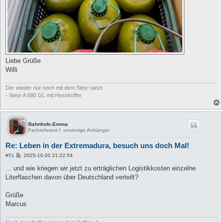
Liebe Grüße
Willi
Der wieder nur noch mit dem Steyr tanzt
- Steyr A 680 GL mit Hesskoffer
Bahnhofs-Emma
Fachreferent f. unsinnige Anhänger
Re: Leben in der Extremadura, besuch uns doch Mal!
B
#51
2025-10-20 21:22:54
e
i
... und wie kriegen wir jetzt zu erträglichen Logistikkosten einzelne
t
Literflaschen davon über Deutschland verteilt?
r
a
g
Grüße
Marcus