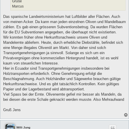
Grüße
Marcus
Das spanische Landwirtsministerium hat Luftbilder aller Flächen. Auch
von meinen Acker. Da kann man jeden einzelnen Oliven und Mandelbaum
zählen. Es gab einen grösseren Subventionsbetrug. Da wurden Flächen
für die EU Subventionen angegeben, die überhaupt nicht existierten.
Wir konnten früher ohne Herkunftsnachweis unsere Oliven und
Mandelernte abliefern. Heute, durch erhebliche Diebstähle, befindet sich
eine Menge illegales Olivenöl am Markt. Von daher sind solch
Transportgenehmigungen ja sinnvoll. Solange es sich um ein
Privatvergnügen ohne kommerziellen Hintergrund handelt, ist es wohl
kaum von steuerlichen Interesse.
Hier in Ecuador sind Transportgenehmigungen insbesondere bei
Holztransporten erforderlich. Ohne Genehmigung erfolgt die
Beschlagnahmung. Auch Holzhändler und Sägewerke brauchen gültige
Herkunftsnachweise. Und es gibt tatsächlich Kontrollen. Kein gültiges
Papier und der Lagerbestand wird abtransportiert.
Viel Spass bei der Ernte. Olivenernte gefiel mir besser als Mandeln, da
bei diesen die erste Schale geknackt werden musste. Also Mehraufwand
Gruß Jens
Willi Jung