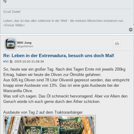
lg
Gruß Detlef
Leben, das ist das aller seltenste in der Welt - die meisten Menschen existieren nur.
>Oskar Wilde<
Willi Jung
abgefahren
Re: Leben in der Extremadura, besuch uns doch Mal!
B
#50
2025-10-20 21:08:36
e
i
So, heute war ein großer Tag. Nach drei Tagen Ernte mit jeweils 200kg
t
Ertrag, haben wir heute die Oliven zur Ölmühle gefahren.
r
a
Aus 605 kg Oliven sind 78 Liter Olivenöl gepresst worden, das entspricht
g
knapp einer Ausbeute von 13%. Das ist eine gute Ausbeute bei der
Manzanilla Olive.
Was soll ich sagen. Das Öl schmeckt hervorragend. Aber vor Allem den
Geruch würde ich euch gerne durch den Äther schicken.
Ausbeute von Tag 2 auf dem Traktoranhänger