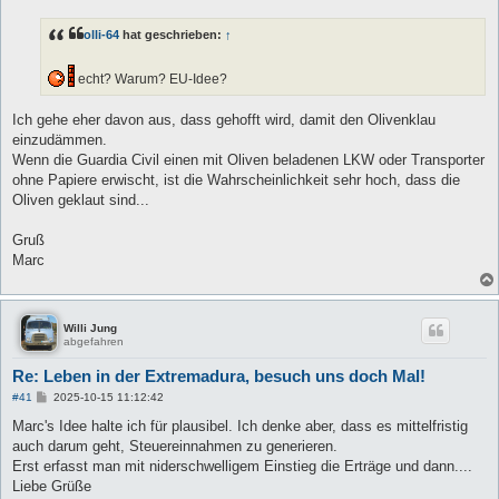
i
t
olli-64
hat geschrieben:
↑
r
a
g
echt? Warum? EU-Idee?
Ich gehe eher davon aus, dass gehofft wird, damit den Olivenklau
einzudämmen.
Wenn die Guardia Civil einen mit Oliven beladenen LKW oder Transporter
ohne Papiere erwischt, ist die Wahrscheinlichkeit sehr hoch, dass die
Oliven geklaut sind...
Gruß
Marc
Willi Jung
abgefahren
Re: Leben in der Extremadura, besuch uns doch Mal!
B
#41
2025-10-15 11:12:42
e
i
Marc's Idee halte ich für plausibel. Ich denke aber, dass es mittelfristig
t
auch darum geht, Steuereinnahmen zu generieren.
r
a
Erst erfasst man mit niderschwelligem Einstieg die Erträge und dann....
g
Liebe Grüße