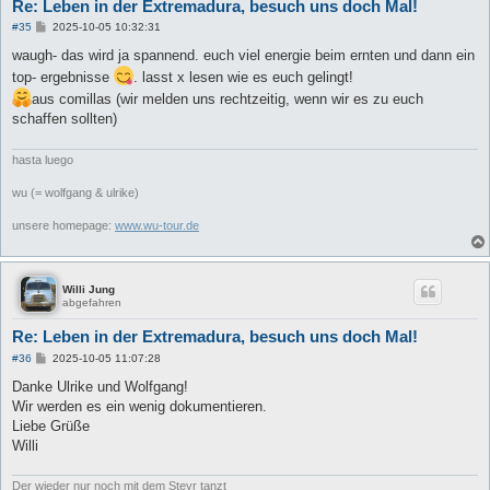
Re: Leben in der Extremadura, besuch uns doch Mal!
B
#35
2025-10-05 10:32:31
e
i
waugh- das wird ja spannend. euch viel energie beim ernten und dann ein
t
top- ergebnisse
. lasst x lesen wie es euch gelingt!
r
a
aus comillas (wir melden uns rechtzeitig, wenn wir es zu euch
g
schaffen sollten)
hasta luego
wu (= wolfgang & ulrike)
unsere homepage:
www.wu-tour.de
Willi Jung
abgefahren
Re: Leben in der Extremadura, besuch uns doch Mal!
B
#36
2025-10-05 11:07:28
e
i
Danke Ulrike und Wolfgang!
t
Wir werden es ein wenig dokumentieren.
r
a
Liebe Grüße
g
Willi
Der wieder nur noch mit dem Steyr tanzt