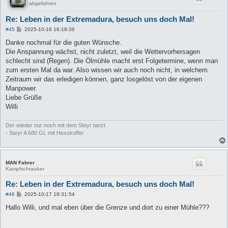
abgefahren
Re: Leben in der Extremadura, besuch uns doch Mal!
B
#45
2025-10-16 16:18:36
e
i
Danke nochmal für die guten Wünsche.
t
Die Anspannung wächst, nicht zuletzt, weil die Wettervorhersagen
r
a
schlecht sind (Regen). Die Ölmühle macht erst Folgetermine, wenn man
g
zum ersten Mal da war. Also wissen wir auch noch nicht, in welchem
Zeitraum wir das erledigen können, ganz losgelöst von der eigenen
Manpower.
Liebe Grüße
Willi
Der wieder nur noch mit dem Steyr tanzt
- Steyr A 680 GL mit Hesskoffer
MAN Fahrer
Kampfschrauber
Re: Leben in der Extremadura, besuch uns doch Mal!
B
#46
2025-10-17 18:31:54
e
i
Hallo Willi, und mal eben über die Grenze und dort zu einer Mühle???
t
r
a