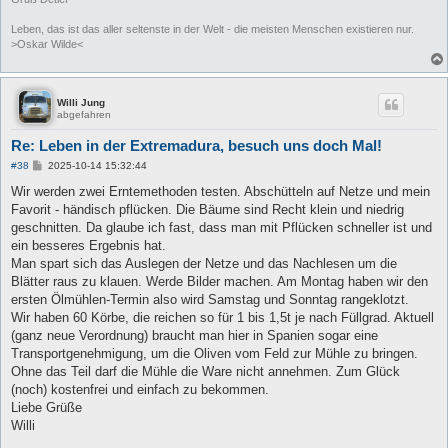
Leben, das ist das aller seltenste in der Welt - die meisten Menschen existieren nur.
>Oskar Wilde<
Willi Jung
abgefahren
Re: Leben in der Extremadura, besuch uns doch Mal!
B
#38
2025-10-14 15:32:44
e
i
Wir werden zwei Erntemethoden testen. Abschütteln auf Netze und mein
t
Favorit - händisch pflücken. Die Bäume sind Recht klein und niedrig
r
a
geschnitten. Da glaube ich fast, dass man mit Pflücken schneller ist und
g
ein besseres Ergebnis hat.
Man spart sich das Auslegen der Netze und das Nachlesen um die
Blätter raus zu klauen. Werde Bilder machen. Am Montag haben wir den
ersten Ölmühlen-Termin also wird Samstag und Sonntag rangeklotzt.
Wir haben 60 Körbe, die reichen so für 1 bis 1,5t je nach Füllgrad. Aktuell
(ganz neue Verordnung) braucht man hier in Spanien sogar eine
Transportgenehmigung, um die Oliven vom Feld zur Mühle zu bringen.
Ohne das Teil darf die Mühle die Ware nicht annehmen. Zum Glück
(noch) kostenfrei und einfach zu bekommen.
Liebe Grüße
Willi