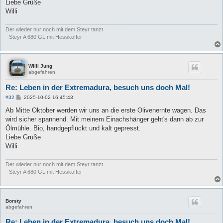
Liebe Grüße
Willi
Der wieder nur noch mit dem Steyr tanzt
- Steyr A 680 GL mit Hesskoffer
Willi Jung
abgefahren
Re: Leben in der Extremadura, besuch uns doch Mal!
B
#32
2025-10-02 16:45:43
e
i
Ab Mitte Oktober werden wir uns an die erste Olivenernte wagen. Das
t
wird sicher spannend. Mit meinem Einachshänger geht's dann ab zur
r
a
Ölmühle. Bio, handgepflückt und kalt gepresst.
g
Liebe Grüße
Willi
Der wieder nur noch mit dem Steyr tanzt
- Steyr A 680 GL mit Hesskoffer
Borsty
abgefahren
Re: Leben in der Extremadura, besuch uns doch Mal!