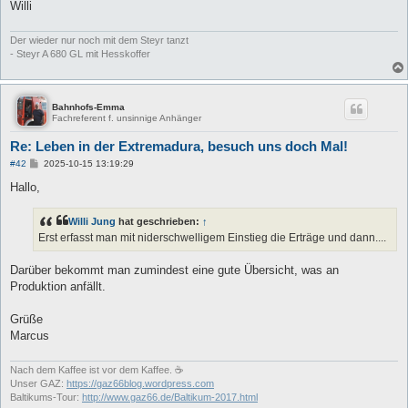
Willi
Der wieder nur noch mit dem Steyr tanzt
- Steyr A 680 GL mit Hesskoffer
Bahnhofs-Emma
Fachreferent f. unsinnige Anhänger
Re: Leben in der Extremadura, besuch uns doch Mal!
B
#42
2025-10-15 13:19:29
e
i
Hallo,
t
r
a
Willi Jung
hat geschrieben:
↑
g
Erst erfasst man mit niderschwelligem Einstieg die Erträge und dann....
Darüber bekommt man zumindest eine gute Übersicht, was an
Produktion anfällt.
Grüße
Marcus
Nach dem Kaffee ist vor dem Kaffee. ☕
Unser GAZ:
https://gaz66blog.wordpress.com
Baltikums-Tour:
http://www.gaz66.de/Baltikum-2017.html