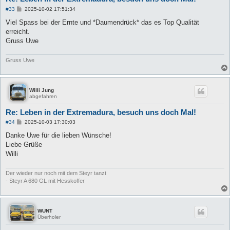
B
#33
2025-10-02 17:51:34
e
i
Viel Spass bei der Ernte und *Daumendrück* das es Top Qualität
t
erreicht.
r
a
Gruss Uwe
g
Gruss Uwe
Willi Jung
abgefahren
Re: Leben in der Extremadura, besuch uns doch Mal!
B
#34
2025-10-03 17:30:03
e
i
Danke Uwe für die lieben Wünsche!
t
Liebe Grüße
r
a
Willi
g
Der wieder nur noch mit dem Steyr tanzt
- Steyr A 680 GL mit Hesskoffer
WUNT
Überholer