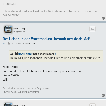
g
Gruß Detlef
Leben, das ist das aller seltenste in der Welt - die meisten Menschen existieren nur.
>Oskar Wilde<
Willi Jung
abgefahren
Re: Leben in der Extremadura, besuch uns doch Mal!
B
#47
2025-10-17 20:55:05
e
i
t
MAN Fahrer
hat geschrieben:
↑
r
a
Hallo Willi, und mal eben über die Grenze und dort zu einer Mühle???
g
Hallo Detlef,
das passt schon. Optimieren können wir später immer noch.
Liebe Grüße
Willi
Der wieder nur noch mit dem Steyr tanzt
- Steyr A 680 GL mit Hesskoffer
Willi Jung