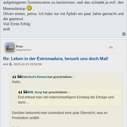
aufgetragenen Sonnencreme zu bestimmen, weil das schadet ja evtl. den
Meeresbiotop
.
Oliven ernten, prima. Ich habs nur mit Äpfeln ein paar Jahre gemacht und
die gepresst.
Viel Ernte Erfolg
andi
Enzo
abgefahren
Re: Leben in der Extremadura, besuch uns doch Mal!
B
#44
2025-10-15 23:52:59
e
i
t
Bahnhofs-Emma
hat geschrieben:
↑
r
a
Hallo,
g
Willi Jung
hat geschrieben:
↑
Erst erfasst man mit niderschwelligem Einstieg die Erträge und
dann....
Darüber bekommt man zumindest eine gute Übersicht, was an
Produktion anfällt.