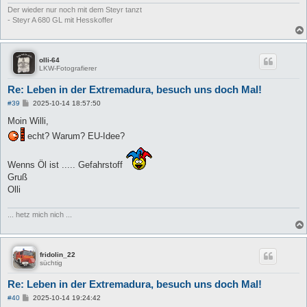
Der wieder nur noch mit dem Steyr tanzt
- Steyr A 680 GL mit Hesskoffer
olli-64
LKW-Fotografierer
Re: Leben in der Extremadura, besuch uns doch Mal!
B
#39
2025-10-14 18:57:50
e
i
Moin Willi,
t
echt? Warum? EU-Idee?
r
a
g
Wenns Öl ist ..... Gefahrstoff
Gruß
Olli
... hetz mich nich ...
fridolin_22
süchtig
Re: Leben in der Extremadura, besuch uns doch Mal!
B
#40
2025-10-14 19:24:42
e