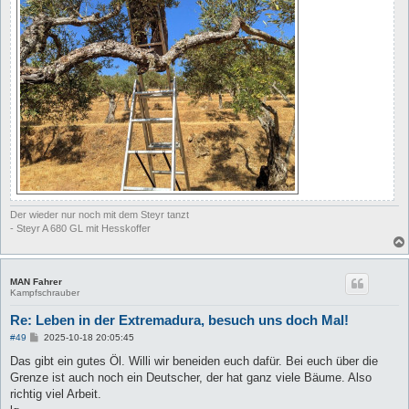
Der wieder nur noch mit dem Steyr tanzt
- Steyr A 680 GL mit Hesskoffer
MAN Fahrer
Kampfschrauber
Re: Leben in der Extremadura, besuch uns doch Mal!
B
#49
2025-10-18 20:05:45
e
i
Das gibt ein gutes Öl. Willi wir beneiden euch dafür. Bei euch über die
t
Grenze ist auch noch ein Deutscher, der hat ganz viele Bäume. Also
r
a
richtig viel Arbeit.
g