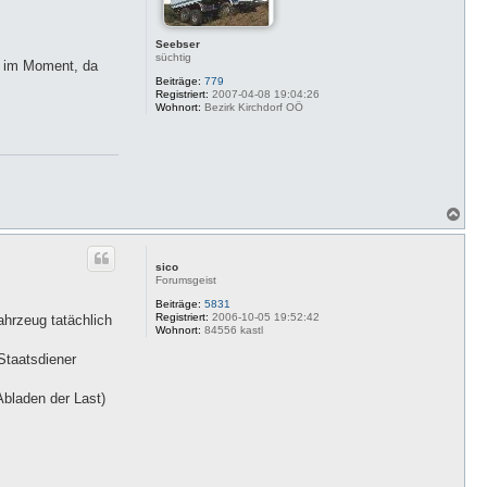
e
n
Seebser
süchtig
d im Moment, da
Beiträge:
779
Registriert:
2007-04-08 19:04:26
Wohnort:
Bezirk Kirchdorf OÖ
N
a
c
h
sico
o
Forumsgeist
b
e
Beiträge:
5831
Registriert:
2006-10-05 19:52:42
n
ahrzeug tatächlich
Wohnort:
84556 kastl
Staatsdiener
bladen der Last)