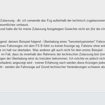
n Zulassung - dh. ich verwende das Fzg außerhalb der technisch zugelassene
wesentliches umbaust.
n und halte die für meine Zulassung festgelegten Gewichte nicht ein (für die ic
egend: deinem Beispiel folgend - Überladung eines "heruntertypisierten" Fahrz
eses Fahrzeuges mit dem FS B führt zu keiner Anzeige wg. Fahrens ohne en
 ist halt nur überladen. Was anderes gilt auch nicht für dein erstes Beispiel 
ell im Fall, dass du innerhalb des Rahmens der technischen Zulassung bist (in
e wegen der Überladung wirst du trotzdem bekommen. Ich möchte es jedoch nic
erlaubnis angezeigt wird - meiner Erfahrung nach werden diese Anzeigen jed
eht - werden die Fahrzeuge auf Grund technischer Veränderungen schwerer als 