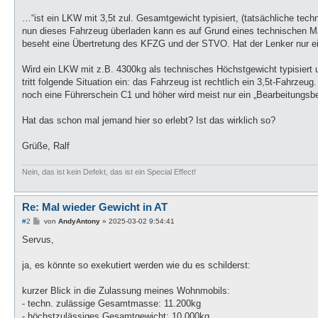
…“ist ein LKW mit 3,5t zul. Gesamtgewicht typisiert, (tatsächliche tech
nun dieses Fahrzeug überladen kann es auf Grund eines technischen Ma
beseht eine Übertretung des KFZG und der STVO. Hat der Lenker nur ein
Wird ein LKW mit z.B. 4300kg als technisches Höchstgewicht typisiert un
tritt folgende Situation ein: das Fahrzeug ist rechtlich ein 3,5t-Fahrze
noch eine Führerschein C1 und höher wird meist nur ein „Bearbeitungsb
Hat das schon mal jemand hier so erlebt? Ist das wirklich so?
Grüße, Ralf
Nein, das ist kein Defekt, das ist ein Special Effect!
Re: Mal wieder Gewicht in AT
B
#2
von
AndyAntony
»
2025-03-02 9:54:41
e
i
Servus,
t
r
a
ja, es könnte so exekutiert werden wie du es schilderst:
g
kurzer Blick in die Zulassung meines Wohnmobils:
- techn. zulässige Gesamtmasse: 11.200kg
- höchstzulässiges Gesamtgewicht: 10.000kg