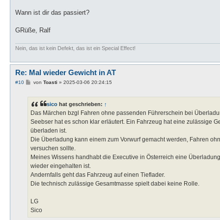
Wann ist dir das passiert?
GRüße, Ralf
Nein, das ist kein Defekt, das ist ein Special Effect!
Re: Mal wieder Gewicht in AT
B
#10
von
Toasti
»
2025-03-06 20:24:15
e
i
t
sico
hat geschrieben:
↑
r
a
Das Märchen bzgl Fahren ohne passenden Führerschein bei Überladung
g
Seebser hat es schon klar erläutert. Ein Fahrzeug hat eine zulässige G
überladen ist.
Die Überladung kann einem zum Vorwurf gemacht werden, Fahren ohne
versuchen sollte.
Meines Wissens handhabt die Executive in Österreich eine Überladung
wieder eingehalten ist.
Andernfalls geht das Fahrzeug auf einen Tieflader.
Die technisch zulässige Gesamtmasse spielt dabei keine Rolle.
LG
Sico