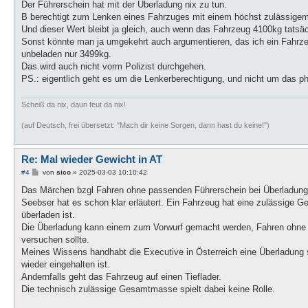
i
Der Führerschein hat mit der Überladung nix zu tun.
t
B berechtigt zum Lenken eines Fahrzuges mit einem höchst zulässige
r
a
Und dieser Wert bleibt ja gleich, auch wenn das Fahrzeug 4100kg tatsäc
g
Sonst könnte man ja umgekehrt auch argumentieren, das ich ein Fahrz
unbeladen nur 3499kg.
Das.wird auch nicht vorm Polizist durchgehen.
PS.: eigentlich geht es um die Lenkerberechtigung, und nicht um das ph
Scheiß da nix, daun feut da nix!
(auf Deutsch, frei übersetzt: "Mach dir keine Sorgen, dann hast du keine!")
Re: Mal wieder Gewicht in AT
B
#4
von
sico
»
2025-03-03 10:10:42
e
i
Das Märchen bzgl Fahren ohne passenden Führerschein bei Überladung 
t
Seebser hat es schon klar erläutert. Ein Fahrzeug hat eine zulässige G
r
a
überladen ist.
g
Die Überladung kann einem zum Vorwurf gemacht werden, Fahren ohne p
versuchen sollte.
Meines Wissens handhabt die Executive in Österreich eine Überladung 
wieder eingehalten ist.
Andernfalls geht das Fahrzeug auf einen Tieflader.
Die technisch zulässige Gesamtmasse spielt dabei keine Rolle.