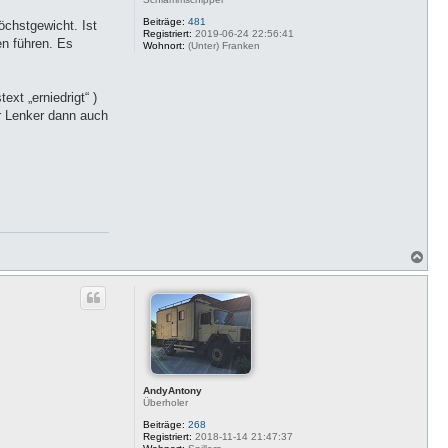
Beiträge:
481
öchstgewicht. Ist
Registriert:
2019-06-24 22:56:41
n führen. Es
Wohnort:
(Unter) Franken
xt „erniedrigt“ )
er Lenker dann auch
N
a
c
h
o
b
e
n
AndyAntony
Überholer
Beiträge:
268
Registriert:
2018-11-14 21:47:37