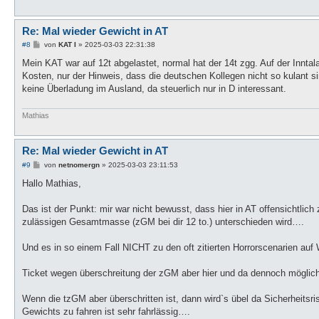
Re: Mal wieder Gewicht in AT
B
#8
von
KAT I
»
2025-03-03 22:31:38
e
i
Mein KAT war auf 12t abgelastet, normal hat der 14t zgg. Auf der Innt
t
Kosten, nur der Hinweis, dass die deutschen Kollegen nicht so kulant s
r
a
keine Überladung im Ausland, da steuerlich nur in D interessant.
g
Mathias
Re: Mal wieder Gewicht in AT
B
#9
von
netnomergn
»
2025-03-03 23:11:53
e
i
Hallo Mathias,
t
r
a
Das ist der Punkt: mir war nicht bewusst, dass hier in AT offensichtli
g
zulässigen Gesamtmasse (zGM bei dir 12 to.) unterschieden wird….
Und es in so einem Fall NICHT zu den oft zitierten Horrorscenarien a
Ticket wegen überschreitung der zGM aber hier und da dennoch möglich
Wenn die tzGM aber überschritten ist, dann wird`s übel da Sicherheitsr
Gewichts zu fahren ist sehr fahrlässig….