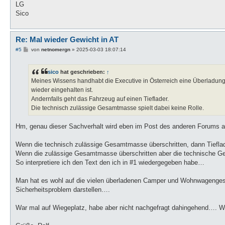
LG
Sico
Re: Mal wieder Gewicht in AT
B
#5
von
netnomergn
»
2025-03-03 18:07:14
e
i
t
sico
hat geschrieben:
↑
r
a
Meines Wissens handhabt die Executive in Österreich eine Überladung
g
wieder eingehalten ist.
Andernfalls geht das Fahrzeug auf einen Tieflader.
Die technisch zulässige Gesamtmasse spielt dabei keine Rolle.
Hm, genau dieser Sachverhalt wird eben im Post des anderen Forums a
Wenn die technisch zulässige Gesamtmasse überschritten, dann Tieflad
Wenn die zulässige Gesamtmasse überschritten aber die technische Ge
So interpretiere ich den Text den ich in #1 wiedergegeben habe…
Man hat es wohl auf die vielen überladenen Camper und Wohnwagenges
Sicherheitsproblem darstellen….
War mal auf Wiegeplatz, habe aber nicht nachgefragt dahingehend…. W