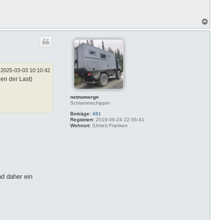
N
a
c
h
o
b
e
n
2025-03-03 10:10:42
en der Last)
netnomergn
Schlammschipper
Beiträge:
481
Registriert:
2019-06-24 22:56:41
Wohnort:
(Unter) Franken
d daher ein