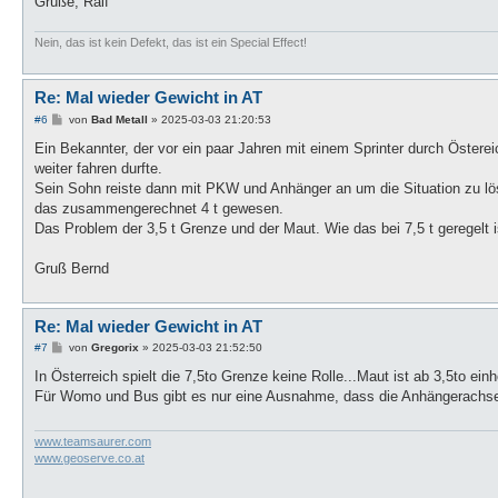
Grüße, Ralf
Nein, das ist kein Defekt, das ist ein Special Effect!
Re: Mal wieder Gewicht in AT
B
#6
von
Bad Metall
»
2025-03-03 21:20:53
e
i
Ein Bekannter, der vor ein paar Jahren mit einem Sprinter durch Öster
t
weiter fahren durfte.
r
a
Sein Sohn reiste dann mit PKW und Anhänger an um die Situation zu lö
g
das zusammengerechnet 4 t gewesen.
Das Problem der 3,5 t Grenze und der Maut. Wie das bei 7,5 t geregelt i
Gruß Bernd
Re: Mal wieder Gewicht in AT
B
#7
von
Gregorix
»
2025-03-03 21:52:50
e
i
In Österreich spielt die 7,5to Grenze keine Rolle...Maut ist ab 3,5to einh
t
Für Womo und Bus gibt es nur eine Ausnahme, dass die Anhängerachse
r
a
g
www.teamsaurer.com
www.geoserve.co.at