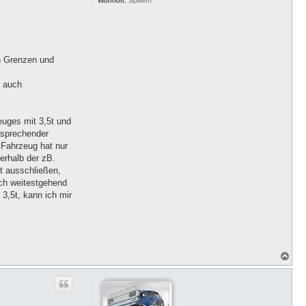
Wohnort:
Spillern
n Grenzen und
h auch
euges mit 3,5t und
tsprechender
- Fahrzeug hat nur
nerhalb der zB.
ht ausschließen,
och weitestgehend
3,5t, kann ich mir
N
a
c
h
o
b