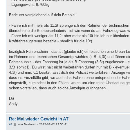
- Eigengewicht: 8.760kg
Bedeutet vergleichend auf dein Beispiel:
- Fahre ich mit mehr als 11,2t sprenge ich den Rahmen der technische
überschreite die Betriebserlaubnis - ist wie wenn du am Fahrzeug was 
- Fahre ich mit weniger als 11,2t aber mehr als 10t bin ich nur überlade
Kraftfahrzeugsteuer bezahle - nämlich für die 10t).
bezüglich Führerschein - das ist (glaube ich) ein bisschen eine Urban-L
im Rahmen des technischen Gesamtgewichtes (z.B. 4,3t) und führen di
Fahrerlaubnis - das Fahrzeug ist ja als B Fahrzeug (3,5t) zugelassen - es
3,5t somit B. Du wirst halt nicht weiterfahren dürfen nur mit B - eventu
4,3t) und min. C1 besitzt lässt dich der Polizist weiterfahren, Anzeig
dass es Einzelfälle gibt, wo auch das Fahren ohne entsprechender Fahr
eingestellt, zumindest in den Fällen, wo es um eine reine Überladung g
schon vorstellen, dass auch solche Anzeigen durchgehen...
LG
Andy
Re: Mal wieder Gewicht in AT
B
#3
von
Seebser
»
2025-03-02 23:55:41
e