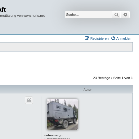
ft
Suche
Erwei
terstützung von www.noris.net
Registrieren
Anmelden
23 Beiträge • Seite
1
von
1
Autor
netnomergn
Schlammschipper