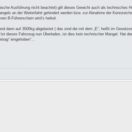
nische Ausführung nicht beachtet) gilt dieses Gewicht auch als technisches H
ngels an der Weiterfahrt gehindert werden bzw. zur Abnahme der Kennzeiche
en B-Führerschein wird’s heikel.
d dann auf 3500kg abgelastet ( das sind die mit dem „E“, heißt im Gesetzeste
ug. Ist dieses Fahrzeug nun Überladen, ist dies kein technischer Mangel. Hat d
eitrag“ eingehoben“…