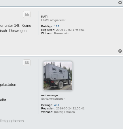
N
a
c
h
KAT I
o
LKW-Fotografierer
b
r unter 14t. Keine
e
Beiträge:
129
Registriert:
2006-10-03 17:57:51
n
hnisch. Deswegen
Wohnort:
Rosenheim
N
a
c
h
o
b
e
n
gelasteten
netnomergn
Schlammschipper
leibt…
Beiträge:
481
Registriert:
2019-06-24 22:56:41
Wohnort:
(Unter) Franken
 freigegebenen