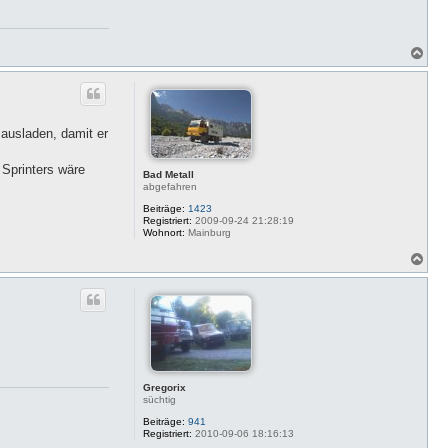
N
a
c
h
o
b
 ausladen, damit er
e
n
 Sprinters wäre
Bad Metall
abgefahren
Beiträge:
1423
Registriert:
2009-09-24 21:28:19
Wohnort:
Mainburg
N
a
c
h
o
b
e
n
Gregorix
süchtig
Beiträge:
941
Registriert:
2010-09-06 18:16:13