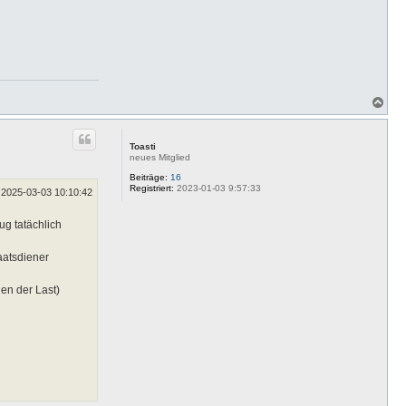
N
a
c
h
Toasti
o
neues Mitglied
b
e
Beiträge:
16
Registriert:
2023-01-03 9:57:33
n
2025-03-03 10:10:42
ug tatächlich
aatsdiener
en der Last)