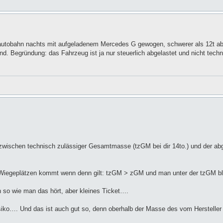
alautobahn nachts mit aufgeladenem Mercedes G gewogen, schwerer als 12t abe
ind. Begründung: das Fahrzeug ist ja nur steuerlich abgelastet und nicht tec
ch zwischen technisch zulässiger Gesamtmasse (tzGM bei dir 14to.) und der ab
uf Wiegeplätzen kommt wenn denn gilt: tzGM > zGM und man unter der tzGM b
 so wie man das hört, aber kleines Ticket….
isiko…. Und das ist auch gut so, denn oberhalb der Masse des vom Hersteller