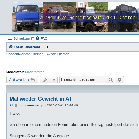
Schnellzugriff
FAQ
Foren-Übersicht
Unbeantwortete Themen
Aktive Themen
Moderator:
Moderatoren
Suche
Erweiter
Antworten
Mal wieder Gewicht in AT
B
#1
von
netnomergn
»
2025-03-01 23:44:46
e
i
Hallo,
t
r
a
bin eben in einem anderen Forum über einen Beitrag gestolpert der sich
g
Sinngemäß war dort die Aussage: