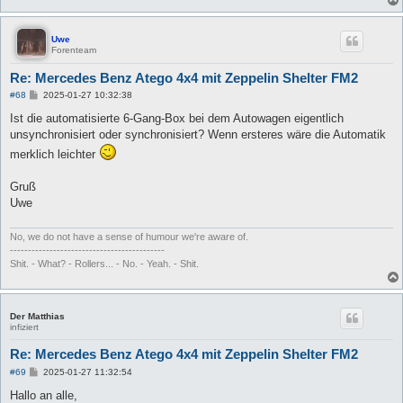
Uwe
Forenteam
Re: Mercedes Benz Atego 4x4 mit Zeppelin Shelter FM2
B
#68
2025-01-27 10:32:38
e
i
Ist die automatisierte 6-Gang-Box bei dem Autowagen eigentlich
t
unsynchronisiert oder synchronisiert? Wenn ersteres wäre die Automatik
r
a
merklich leichter
g
Gruß
Uwe
No, we do not have a sense of humour we're aware of.
-------------------------------------------
Shit. - What? - Rollers... - No. - Yeah. - Shit.
Der Matthias
infiziert
Re: Mercedes Benz Atego 4x4 mit Zeppelin Shelter FM2
B
#69
2025-01-27 11:32:54
e
i
Hallo an alle,