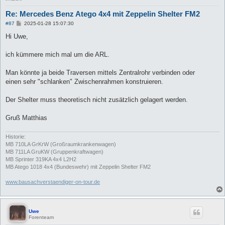
Re: Mercedes Benz Atego 4x4 mit Zeppelin Shelter FM2
B
#87
2025-01-28 15:07:30
e
i
Hi Uwe,
t
r
a
ich kümmere mich mal um die ARL.
g
Man könnte ja beide Traversen mittels Zentralrohr verbinden oder
einen sehr "schlanken" Zwischenrahmen konstruieren.
Der Shelter muss theoretisch nicht zusätzlich gelagert werden.
Gruß Matthias
Historie:
MB 710LA GrKrW (Großraumkrankenwagen)
MB 711LA GruKW (Gruppenkraftwagen)
MB Sprinter 319KA 4x4 L2H2
MB Atego 1018 4x4 (Bundeswehr) mit Zeppelin Shelter FM2
www.bausachverstaendiger-on-tour.de
Uwe
Forenteam