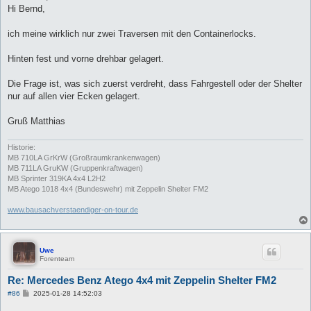
t
Hi Bernd,
r
a
g
ich meine wirklich nur zwei Traversen mit den Containerlocks.
Hinten fest und vorne drehbar gelagert.
Die Frage ist, was sich zuerst verdreht, dass Fahrgestell oder der Shelter
nur auf allen vier Ecken gelagert.
Gruß Matthias
Historie:
MB 710LA GrKrW (Großraumkrankenwagen)
MB 711LA GruKW (Gruppenkraftwagen)
MB Sprinter 319KA 4x4 L2H2
MB Atego 1018 4x4 (Bundeswehr) mit Zeppelin Shelter FM2
www.bausachverstaendiger-on-tour.de
Uwe
Forenteam
Re: Mercedes Benz Atego 4x4 mit Zeppelin Shelter FM2
B
#86
2025-01-28 14:52:03
e
i