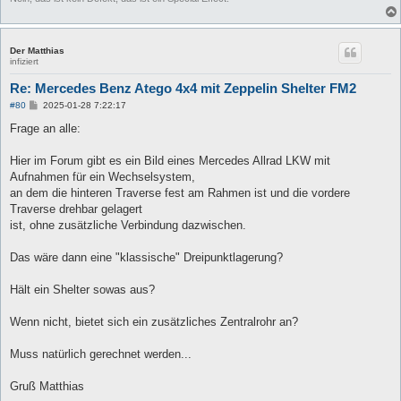
Der Matthias
infiziert
Re: Mercedes Benz Atego 4x4 mit Zeppelin Shelter FM2
B
#80
2025-01-28 7:22:17
e
i
Frage an alle:
t
r
a
Hier im Forum gibt es ein Bild eines Mercedes Allrad LKW mit
g
Aufnahmen für ein Wechselsystem,
an dem die hinteren Traverse fest am Rahmen ist und die vordere
Traverse drehbar gelagert
ist, ohne zusätzliche Verbindung dazwischen.
Das wäre dann eine "klassische" Dreipunktlagerung?
Hält ein Shelter sowas aus?
Wenn nicht, bietet sich ein zusätzliches Zentralrohr an?
Muss natürlich gerechnet werden...
Gruß Matthias