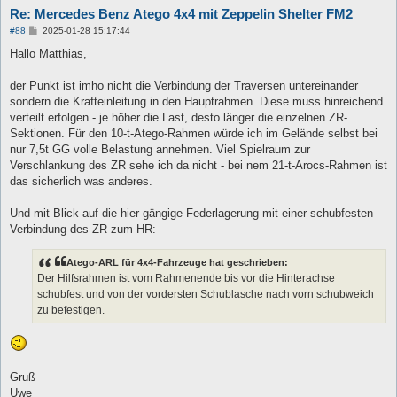
Re: Mercedes Benz Atego 4x4 mit Zeppelin Shelter FM2
B
#88
2025-01-28 15:17:44
e
i
Hallo Matthias,
t
r
a
der Punkt ist imho nicht die Verbindung der Traversen untereinander
g
sondern die Krafteinleitung in den Hauptrahmen. Diese muss hinreichend
verteilt erfolgen - je höher die Last, desto länger die einzelnen ZR-
Sektionen. Für den 10-t-Atego-Rahmen würde ich im Gelände selbst bei
nur 7,5t GG volle Belastung annehmen. Viel Spielraum zur
Verschlankung des ZR sehe ich da nicht - bei nem 21-t-Arocs-Rahmen ist
das sicherlich was anderes.
Und mit Blick auf die hier gängige Federlagerung mit einer schubfesten
Verbindung des ZR zum HR:
Atego-ARL für 4x4-Fahrzeuge hat geschrieben:
Der Hilfsrahmen ist vom Rahmenende bis vor die Hinterachse
schubfest und von der vordersten Schublasche nach vorn schubweich
zu befestigen.
Gruß
Uwe