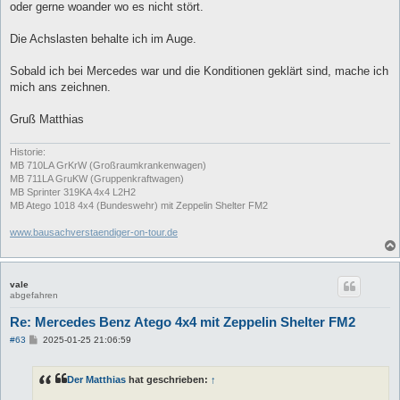
oder gerne woander wo es nicht stört.
Die Achslasten behalte ich im Auge.
Sobald ich bei Mercedes war und die Konditionen geklärt sind, mache ich
mich ans zeichnen.
Gruß Matthias
Historie:
MB 710LA GrKrW (Großraumkrankenwagen)
MB 711LA GruKW (Gruppenkraftwagen)
MB Sprinter 319KA 4x4 L2H2
MB Atego 1018 4x4 (Bundeswehr) mit Zeppelin Shelter FM2
www.bausachverstaendiger-on-tour.de
vale
abgefahren
Re: Mercedes Benz Atego 4x4 mit Zeppelin Shelter FM2
B
#63
2025-01-25 21:06:59
e
i
t
Der Matthias
hat geschrieben:
↑
r
a