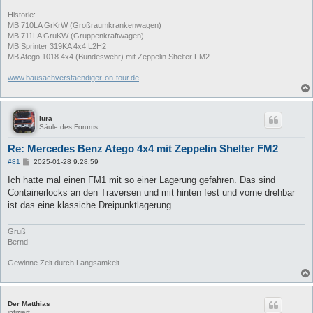
Historie:
MB 710LA GrKrW (Großraumkrankenwagen)
MB 711LA GruKW (Gruppenkraftwagen)
MB Sprinter 319KA 4x4 L2H2
MB Atego 1018 4x4 (Bundeswehr) mit Zeppelin Shelter FM2
www.bausachverstaendiger-on-tour.de
lura
Säule des Forums
Re: Mercedes Benz Atego 4x4 mit Zeppelin Shelter FM2
B
#81
2025-01-28 9:28:59
e
i
Ich hatte mal einen FM1 mit so einer Lagerung gefahren. Das sind
t
Containerlocks an den Traversen und mit hinten fest und vorne drehbar
r
a
ist das eine klassiche Dreipunktlagerung
g
Gruß
Bernd
Gewinne Zeit durch Langsamkeit
Der Matthias
infiziert