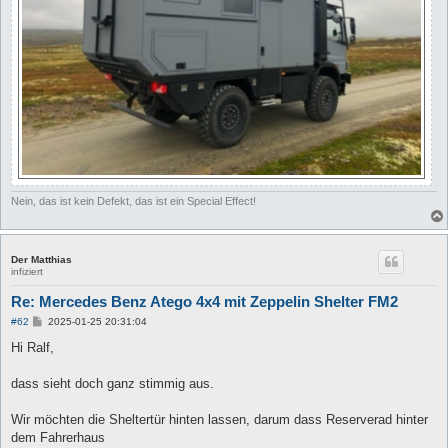
Nein, das ist kein Defekt, das ist ein Special Effect!
Der Matthias
infiziert
Re: Mercedes Benz Atego 4x4 mit Zeppelin Shelter FM2
B
#62
2025-01-25 20:31:04
e
i
Hi Ralf,
t
r
a
dass sieht doch ganz stimmig aus.
g
Wir möchten die Sheltertür hinten lassen, darum dass Reserverad hinter
dem Fahrerhaus