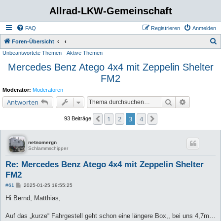
Allrad-LKW-Gemeinschaft
FAQ
Registrieren
Anmelden
S
Foren-Übersicht
Unbeantwortete Themen
Aktive Themen
u
Mercedes Benz Atego 4x4 mit Zeppelin Shelter
c
FM2
h
e
Moderator:
Moderatoren
Suche
Erweiterte 
Antworten
1
2
3
4
Vorherige
Nächste
93 Beiträge
netnomergn
Schlammschipper
Re: Mercedes Benz Atego 4x4 mit Zeppelin Shelter
FM2
B
#61
2025-01-25 19:55:25
e
i
Hi Bernd, Matthias,
t
r
a
Auf das „kurze“ Fahrgestell geht schon eine längere Box,, bei uns 4,7m…
g