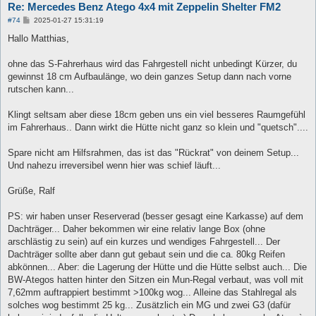
Re: Mercedes Benz Atego 4x4 mit Zeppelin Shelter FM2
B
#74
2025-01-27 15:31:19
e
i
Hallo Matthias,
t
r
a
ohne das S-Fahrerhaus wird das Fahrgestell nicht unbedingt Kürzer, du
g
gewinnst 18 cm Aufbaulänge, wo dein ganzes Setup dann nach vorne
rutschen kann...
Klingt seltsam aber diese 18cm geben uns ein viel besseres Raumgefühl
im Fahrerhaus.. Dann wirkt die Hütte nicht ganz so klein und "quetsch"....
Spare nicht am Hilfsrahmen, das ist das "Rückrat" von deinem Setup...
Und nahezu irreversibel wenn hier was schief läuft...
Grüße, Ralf
PS: wir haben unser Reserverad (besser gesagt eine Karkasse) auf dem
Dachträger... Daher bekommen wir eine relativ lange Box (ohne
arschlästig zu sein) auf ein kurzes und wendiges Fahrgestell... Der
Dachträger sollte aber dann gut gebaut sein und die ca. 80kg Reifen
abkönnen... Aber: die Lagerung der Hütte und die Hütte selbst auch... Die
BW-Ategos hatten hinter den Sitzen ein Mun-Regal verbaut, was voll mit
7,62mm auftrappiert bestimmt >100kg wog... Alleine das Stahlregal als
solches wog bestimmt 25 kg... Zusätzlich ein MG und zwei G3 (dafür