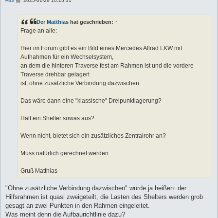
#83
2025-01-28 10:25:31
e
i
t
Der Matthias
hat geschrieben:
↑
r
a
Frage an alle:
g
Hier im Forum gibt es ein Bild eines Mercedes Allrad LKW mit
Aufnahmen für ein Wechselsystem,
an dem die hinteren Traverse fest am Rahmen ist und die vordere
Traverse drehbar gelagert
ist, ohne zusätzliche Verbindung dazwischen.
Das wäre dann eine "klassische" Dreipunktlagerung?
Hält ein Shelter sowas aus?
Wenn nicht, bietet sich ein zusätzliches Zentralrohr an?
Muss natürlich gerechnet werden...
Gruß Matthias
"Ohne zusätzliche Verbindung dazwischen" würde ja heißen: der
Hilfsrahmen ist quasi zweigeteilt, die Lasten des Shelters werden grob
gesagt an zwei Punkten in den Rahmen eingeleitet.
Was meint denn die Aufbaurichtlinie dazu?