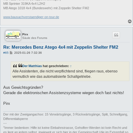
MB Sprinter 319KA 4x4 L2H2
MB Atego 1018 4x4 (Bundeswehr) mit Zeppelin Shelter FM2
www.bausachverstaendiger-on-tour.de
Pirx
Säule des Forums
Re: Mercedes Benz Atego 4x4 mit Zeppelin Shelter FM2
B
#65
2025-01-26 7:32:36
e
i
t
Der Matthias
hat geschrieben:
↑
r
a
Alle Assistenten, die nicht verpflichtend sind, fliegen raus, ebenso
g
vermutlich wie das automatisierte Schaltgetriebe.
Aus Gewichtsgründen?
Gerade die elektronischen Assistenzsysteme wiegen doch fast nichts!
Pirx
Der mit der Zweigangachse: 15 Vorwärtsgänge, 3 Rückwärtsgänge, Split, Schnellgang,
Differentialsperre
---
"Immer bedenken: Hilfe ist keine Einbahnstrasse, Geholfen-Werden ist kein Recht und
es liegt an jedem selbst, inwieweit er sich hier in der Gemeinschaft (die im Extremfall so