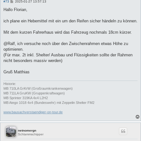
B
#73
2025-01-27 13:57:13
e
i
Hallo Florian,
t
r
a
ich plane ein Hebemittel mit ein um den Reifen sicher händeln zu können.
g
Mit dem kurzen Fahrerhaus wird das Fahrzeug nochmals 18cm kürzer.
@Ralf, ich versuche noch über den Zwischenrahmen etwas Höhe zu
optimieren.
(Für max. 2t inkl. Shelter/ Ausbau und Flüssigkeiten sollte der Rahmen
nicht besonders massiv werden)
Gruß Matthias
Historie:
MB 710LA GrKrW (Großraumkrankenwagen)
MB 711LA GruKW (Gruppenkraftwagen)
MB Sprinter 319KA 4x4 L2H2
MB Atego 1018 4x4 (Bundeswehr) mit Zeppelin Shelter FM2
www.bausachverstaendiger-on-tour.de
netnomergn
Schlammschipper