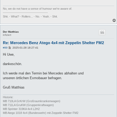
No, we do not have a sense of humour we're aware of.
-------------------------------------------
Shit. - What? - Rollers... - No. - Yeah. - Shit.
Der Matthias
infiziert
Re: Mercedes Benz Atego 4x4 mit Zeppelin Shelter FM2
B
#89
2025-01-28 18:27:41
e
i
Hi Uwe,
t
r
a
dankeschön.
g
Ich werde mal den Termin bei Mercedes abhalten und
unseren örtlichen Exmobauer befragen.
Gruß Matthias
Historie:
MB 710LA GrKrW (Großraumkrankenwagen)
MB 711LA GruKW (Gruppenkraftwagen)
MB Sprinter 319KA 4x4 L2H2
MB Atego 1018 4x4 (Bundeswehr) mit Zeppelin Shelter FM2