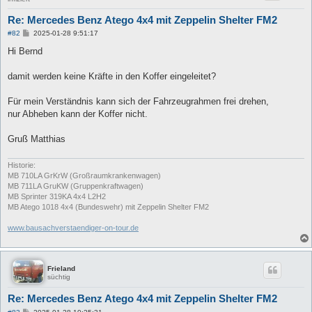
Re: Mercedes Benz Atego 4x4 mit Zeppelin Shelter FM2
B
#82
2025-01-28 9:51:17
e
i
Hi Bernd
t
r
a
damit werden keine Kräfte in den Koffer eingeleitet?
g
Für mein Verständnis kann sich der Fahrzeugrahmen frei drehen,
nur Abheben kann der Koffer nicht.
Gruß Matthias
Historie:
MB 710LA GrKrW (Großraumkrankenwagen)
MB 711LA GruKW (Gruppenkraftwagen)
MB Sprinter 319KA 4x4 L2H2
MB Atego 1018 4x4 (Bundeswehr) mit Zeppelin Shelter FM2
www.bausachverstaendiger-on-tour.de
Frieland
süchtig
Re: Mercedes Benz Atego 4x4 mit Zeppelin Shelter FM2
B