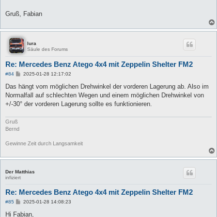
Gruß, Fabian
lura
Säule des Forums
Re: Mercedes Benz Atego 4x4 mit Zeppelin Shelter FM2
B
#84
2025-01-28 12:17:02
e
i
Das hängt vom möglichen Drehwinkel der vorderen Lagerung ab. Also im
t
Normalfall auf schlechten Wegen und einem möglichen Drehwinkel von
r
a
+/-30° der vorderen Lagerung sollte es funktionieren.
g
Gruß
Bernd
Gewinne Zeit durch Langsamkeit
Der Matthias
infiziert
Re: Mercedes Benz Atego 4x4 mit Zeppelin Shelter FM2
B
#85
2025-01-28 14:08:23
e
i
Hi Fabian,