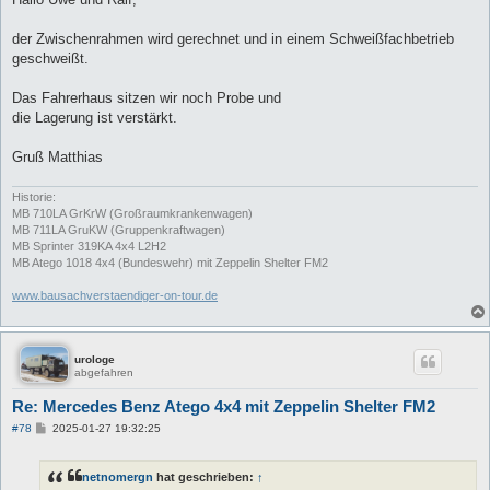
t
r
a
der Zwischenrahmen wird gerechnet und in einem Schweißfachbetrieb
g
geschweißt.
Das Fahrerhaus sitzen wir noch Probe und
die Lagerung ist verstärkt.
Gruß Matthias
Historie:
MB 710LA GrKrW (Großraumkrankenwagen)
MB 711LA GruKW (Gruppenkraftwagen)
MB Sprinter 319KA 4x4 L2H2
MB Atego 1018 4x4 (Bundeswehr) mit Zeppelin Shelter FM2
www.bausachverstaendiger-on-tour.de
urologe
abgefahren
Re: Mercedes Benz Atego 4x4 mit Zeppelin Shelter FM2
B
#78
2025-01-27 19:32:25
e
i
t
netnomergn
hat geschrieben:
↑
r