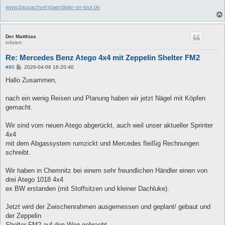
www.bausachverstaendiger-on-tour.de
Der Matthias
infiziert
Re: Mercedes Benz Atego 4x4 mit Zeppelin Shelter FM2
B
#90
2026-04-06 16:20:40
e
i
Hallo Zusammen,
t
r
a
nach ein wenig Reisen und Planung haben wir jetzt Nägel mit Köpfen
g
gemacht.
Wir sind vom neuen Atego abgerückt, auch weil unser aktueller Sprinter
4x4
mit dem Abgassystem rumzickt und Mercedes fleißig Rechnungen
schreibt.
Wir haben in Chemnitz bei einem sehr freundlichen Händler einen von
drei Atego 1018 4x4
ex BW erstanden (mit Stoffsitzen und kleiner Dachluke).
Jetzt wird der Zwischenrahmen ausgemessen und geplant/ gebaut und
der Zeppelin
Shelter FM2 auf den Weg gebracht.