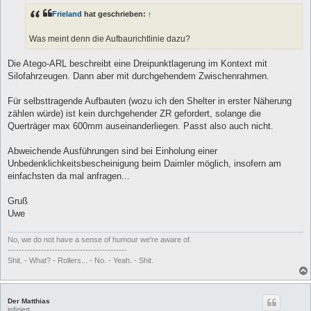
t
Frieland
hat geschrieben:
↑
r
a
g
Was meint denn die Aufbaurichtlinie dazu?
Die Atego-ARL beschreibt eine Dreipunktlagerung im Kontext mit
Silofahrzeugen. Dann aber mit durchgehendem Zwischenrahmen.
Für selbsttragende Aufbauten (wozu ich den Shelter in erster Näherung
zählen würde) ist kein durchgehender ZR gefordert, solange die
Querträger max 600mm auseinanderliegen. Passt also auch nicht.
Abweichende Ausführungen sind bei Einholung einer
Unbedenklichkeitsbescheinigung beim Daimler möglich, insofern am
einfachsten da mal anfragen...
Gruß
Uwe
No, we do not have a sense of humour we're aware of.
-------------------------------------------
Shit. - What? - Rollers... - No. - Yeah. - Shit.
Der Matthias
infiziert