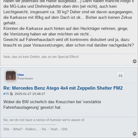
haben wir jedenfalls die Halter ausgebaut...) Dann haben manche Atego`s
die MG-Luke und Drehringlafette oben drin (wir nicht), auch kein
Leichtgewicht, insgesamt ca. 30 kg? Daher sind wir davon ausgegangen,
die Karkasse mit 80kg auf dem Dach ist ok... Bisher auch keinen Zirkus
gehabt...
Könnten die Karkasse auch hinten auf den Heckträger nehmen, ginge,
die Vorrüstung haben wir aber möchten wir nicht...
Gewicht auf Fahrerhausdach wird oft kontrovers diskutiert und ja, dazu
braucht es paar Voraussetzungen, aber schon mal darüber nachgedacht?
Nein, das ist kein Defekt, das ist ein Special Effect!
Uwe
Forenteam
Re: Mercedes Benz Atego 4x4 mit Zeppelin Shelter FM2
B
#75
2025-01-27 15:48:27
e
i
Wobei die BW sicherlich das Kreuzchen bei 'verstärkte
t
Fahrerhauslagerung' gesetzt hat.
r
a
g
No, we do not have a sense of humour we're aware of.
-------------------------------------------
Shit. - What? - Rollers... - No. - Yeah. - Shit.