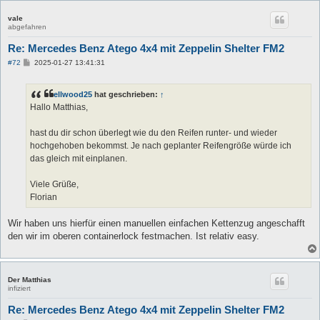
vale
abgefahren
Re: Mercedes Benz Atego 4x4 mit Zeppelin Shelter FM2
B
#72
2025-01-27 13:41:31
e
i
t
ellwood25
hat geschrieben:
↑
r
a
Hallo Matthias,
g
hast du dir schon überlegt wie du den Reifen runter- und wieder
hochgehoben bekommst. Je nach geplanter Reifengröße würde ich
das gleich mit einplanen.
Viele Grüße,
Florian
Wir haben uns hierfür einen manuellen einfachen Kettenzug angeschafft
den wir im oberen containerlock festmachen. Ist relativ easy.
Der Matthias
infiziert
Re: Mercedes Benz Atego 4x4 mit Zeppelin Shelter FM2