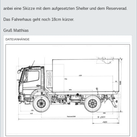
t
r
a
anbei eine Skizze mit dem aufgesetzten Shelter und dem Reserverad.
g
Das Fahrerhaus geht noch 18cm kürzer.
Gruß Matthias
DATEIANHÄNGE