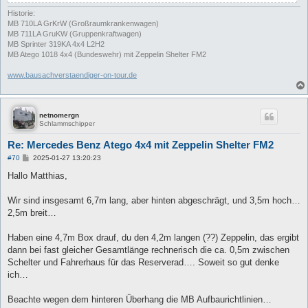
Historie:
MB 710LA GrKrW (Großraumkrankenwagen)
MB 711LA GruKW (Gruppenkraftwagen)
MB Sprinter 319KA 4x4 L2H2
MB Atego 1018 4x4 (Bundeswehr) mit Zeppelin Shelter FM2
www.bausachverstaendiger-on-tour.de
netnomergn
Schlammschipper
Re: Mercedes Benz Atego 4x4 mit Zeppelin Shelter FM2
B
#70
2025-01-27 13:20:23
e
i
Hallo Matthias,
t
r
a
Wir sind insgesamt 6,7m lang, aber hinten abgeschrägt, und 3,5m hoch…
g
2,5m breit…
Haben eine 4,7m Box drauf, du den 4,2m langen (??) Zeppelin, das ergibt
dann bei fast gleicher Gesamtlänge rechnerisch die ca. 0,5m zwischen
Schelter und Fahrerhaus für das Reserverad…. Soweit so gut denke
ich…
Beachte wegen dem hinteren Überhang die MB Aufbaurichtlinien…