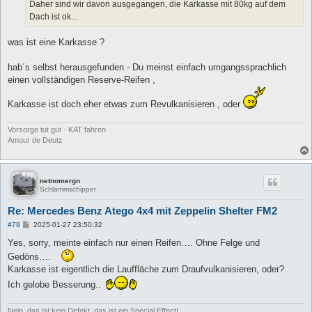
a
Daher sind wir davon ausgegangen, die Karkasse mit 80kg auf dem
g
Dach ist ok...
was ist eine Karkasse ?
hab´s selbst herausgefunden - Du meinst einfach umgangssprachlich
einen vollständigen Reserve-Reifen ,
Karkasse ist doch eher etwas zum Revulkanisieren , oder
Vorsorge tut gut - KAT fahren
Amour de Deutz
netnomergn
Schlammschipper
Re: Mercedes Benz Atego 4x4 mit Zeppelin Shelter FM2
B
#79
2025-01-27 23:50:32
e
i
Yes, sorry, meinte einfach nur einen Reifen…. Ohne Felge und
t
Gedöns….
r
a
Karkasse ist eigentlich die Lauffläche zum Draufvulkanisieren, oder?
g
Ich gelobe Besserung..
Nein, das ist kein Defekt, das ist ein Special Effect!