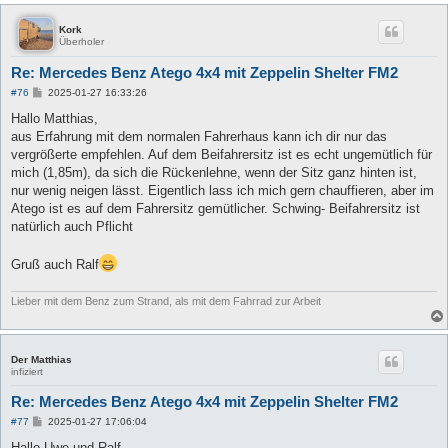
Kork
Überholer
Re: Mercedes Benz Atego 4x4 mit Zeppelin Shelter FM2
B
#76
2025-01-27 16:33:26
e
i
Hallo Matthias,
t
aus Erfahrung mit dem normalen Fahrerhaus kann ich dir nur das
r
a
vergrößerte empfehlen. Auf dem Beifahrersitz ist es echt ungemütlich für
g
mich (1,85m), da sich die Rückenlehne, wenn der Sitz ganz hinten ist,
nur wenig neigen lässt. Eigentlich lass ich mich gern chauffieren, aber im
Atego ist es auf dem Fahrersitz gemütlicher. Schwing- Beifahrersitz ist
natürlich auch Pflicht
Gruß auch Ralf
Lieber mit dem Benz zum Strand, als mit dem Fahrrad zur Arbeit
Der Matthias
infiziert
Re: Mercedes Benz Atego 4x4 mit Zeppelin Shelter FM2
B
#77
2025-01-27 17:06:04
e
i
Hallo Uwe und Ralf,