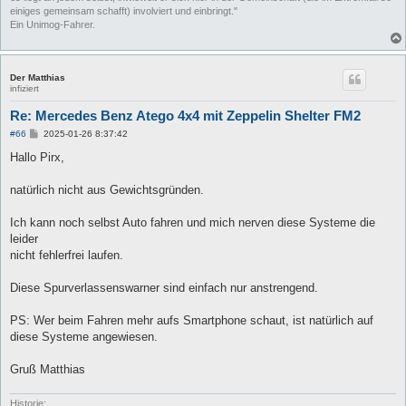
einiges gemeinsam schafft) involviert und einbringt."
Ein Unimog-Fahrer.
Der Matthias
infiziert
Re: Mercedes Benz Atego 4x4 mit Zeppelin Shelter FM2
B
#66
2025-01-26 8:37:42
e
i
Hallo Pirx,
t
r
a
natürlich nicht aus Gewichtsgründen.
g
Ich kann noch selbst Auto fahren und mich nerven diese Systeme die
leider
nicht fehlerfrei laufen.
Diese Spurverlassenswarner sind einfach nur anstrengend.
PS: Wer beim Fahren mehr aufs Smartphone schaut, ist natürlich auf
diese Systeme angewiesen.
Gruß Matthias
Historie: