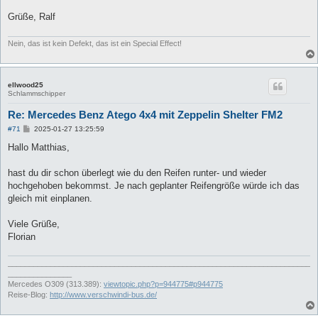
Grüße, Ralf
Nein, das ist kein Defekt, das ist ein Special Effect!
ellwood25
Schlammschipper
Re: Mercedes Benz Atego 4x4 mit Zeppelin Shelter FM2
B
#71
2025-01-27 13:25:59
e
i
Hallo Matthias,
t
r
a
hast du dir schon überlegt wie du den Reifen runter- und wieder
g
hochgehoben bekommst. Je nach geplanter Reifengröße würde ich das
gleich mit einplanen.
Viele Grüße,
Florian
_______________________________________________________________________
_______________
Mercedes O309 (313.389):
viewtopic.php?p=944775#p944775
Reise-Blog:
http://www.verschwindi-bus.de/