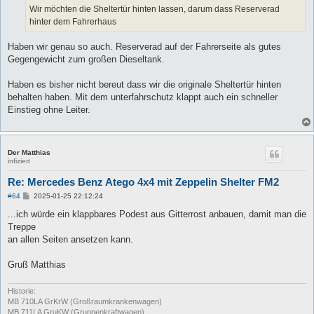
g
Wir möchten die Sheltertür hinten lassen, darum dass Reserverad
hinter dem Fahrerhaus
Haben wir genau so auch. Reserverad auf der Fahrerseite als gutes
Gegengewicht zum großen Dieseltank.
Haben es bisher nicht bereut dass wir die originale Sheltertür hinten
behalten haben. Mit dem unterfahrschutz klappt auch ein schneller
Einstieg ohne Leiter.
Der Matthias
infiziert
Re: Mercedes Benz Atego 4x4 mit Zeppelin Shelter FM2
B
#64
2025-01-25 22:12:24
e
i
...ich würde ein klappbares Podest aus Gitterrost anbauen, damit man die
t
Treppe
r
a
an allen Seiten ansetzen kann.
g
Gruß Matthias
Historie:
MB 710LA GrKrW (Großraumkrankenwagen)
MB 711LA GruKW (Gruppenkraftwagen)