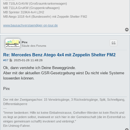
MB 710LA GrKrW (Großraumkrankenwagen)
MB 711LA GruKW (Gruppenkraftwagen)
MB Sprinter 319KA 4x4 L2H2
MB Atego 1018 4x4 (Bundeswehr) mit Zeppelin Shelter FM2
www.bausachverstaendiger-on-tour.de
Pirx
Säule des Forums
Re: Mercedes Benz Atego 4x4 mit Zeppelin Shelter FM2
B
#67
2025-01-26 11:48:26
e
i
Ok, dann verstehe ich Deine Beweggründe.
t
Aber mit der aktuellen GSR-Gesetzgebung wirst Du nicht viele Systeme
r
a
loswerden können.
g
Pirx
Der mit der Zweigangachse: 15 Vorwärtsgänge, 3 Rückwärtsgänge, Split, Schnellgang,
Differentialsperre
---
"Immer bedenken: Hilfe ist keine Einbahnstrasse, Geholfen-Werden ist kein Recht und
es liegt an jedem selbst, inwieweit er sich hier in der Gemeinschaft (die im Extremfall so
einiges gemeinsam schafft) involviert und einbringt."
Ein Unimog-Fahrer.