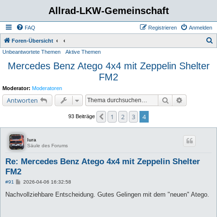
Allrad-LKW-Gemeinschaft
FAQ
Registrieren
Anmelden
S
Foren-Übersicht
Unbeantwortete Themen
Aktive Themen
u
Mercedes Benz Atego 4x4 mit Zeppelin Shelter
c
FM2
h
e
Moderator:
Moderatoren
Suche
Erweiterte 
Antworten
1
2
3
4
Vorherige
93 Beiträge
lura
Säule des Forums
Re: Mercedes Benz Atego 4x4 mit Zeppelin Shelter
FM2
B
#91
2026-04-06 16:32:58
e
i
Nachvollziehbare Entscheidung. Gutes Gelingen mit dem "neuen" Atego.
t
r
a
g