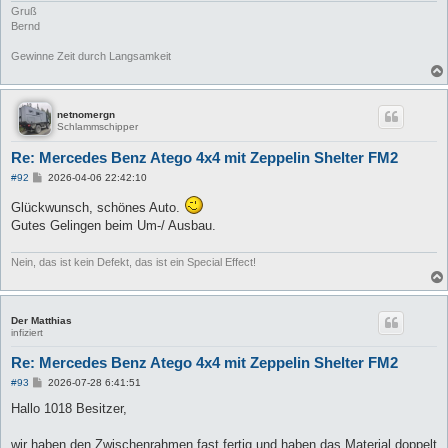
Gruß
Bernd
Gewinne Zeit durch Langsamkeit
netnomergn
Schlammschipper
Re: Mercedes Benz Atego 4x4 mit Zeppelin Shelter FM2
B
#92
2026-04-06 22:42:10
e
i
Glückwunsch, schönes Auto.
t
Gutes Gelingen beim Um-/ Ausbau.
r
a
g
Nein, das ist kein Defekt, das ist ein Special Effect!
Der Matthias
infiziert
Re: Mercedes Benz Atego 4x4 mit Zeppelin Shelter FM2
B
#93
2026-07-28 6:41:51
e
i
Hallo 1018 Besitzer,
t
r
a
wir haben den Zwischenrahmen fast fertig und haben das Material doppelt