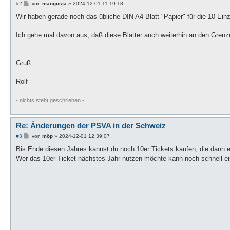
B
#2
von
mangusta
»
2024-12-01 11:19:18
e
i
Wir haben gerade noch das übliche DIN A4 Blatt "Papier" für die 10 Einz
t
r
a
Ich gehe mal davon aus, daß diese Blätter auch weiterhin an den Grenz
g
Gruß
Rolf
- nichts steht geschrieben -
Re: Änderungen der PSVA in der Schweiz
B
#3
von
möp
»
2024-12-01 12:39:07
e
i
Bis Ende diesen Jahres kannst du noch 10er Tickets kaufen, die dann ei
t
Wer das 10er Ticket nächstes Jahr nutzen möchte kann noch schnell ei
r
a
g