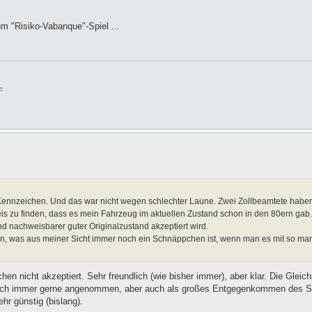
um "Risiko-Vabanque"-Spiel ...
e
Kennzeichen. Und das war nicht wegen schlechter Laune. Zwei Zollbeamtete haben
eis zu finden, dass es mein Fahrzeug im aktuellen Zustand schon in den 80ern gab.
 nachweisbarer guter Originalzustand akzeptiert wird.
en, was aus meiner Sicht immer noch ein Schnäppchen ist, wenn man es mit so 
n nicht akzeptiert. Sehr freundlich (wie bisher immer), aber klar. Die Gleic
reilich immer gerne angenommen, aber auch als großes Entgegenkommen des S
hr günstig (bislang).