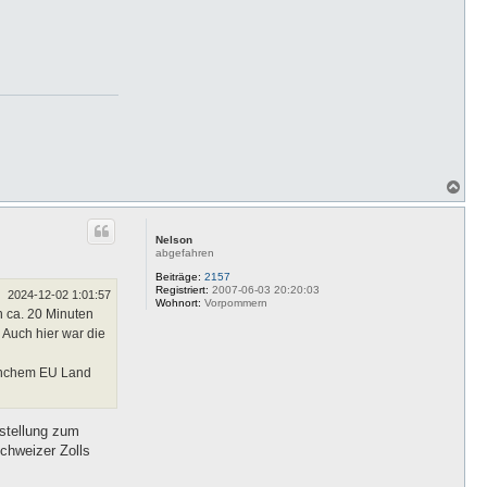
t
d
a
t
e
n
v
o
n
f
r
a
n
z
_
N
a
a
p
c
p
h
a
Nelson
o
abgefahren
b
e
Beiträge:
2157
Registriert:
2007-06-03 20:20:03
n
2024-12-02 1:01:57
Wohnort:
Vorpommern
 ca. 20 Minuten
 Auch hier war die
manchem EU Land
hstellung zum
chweizer Zolls