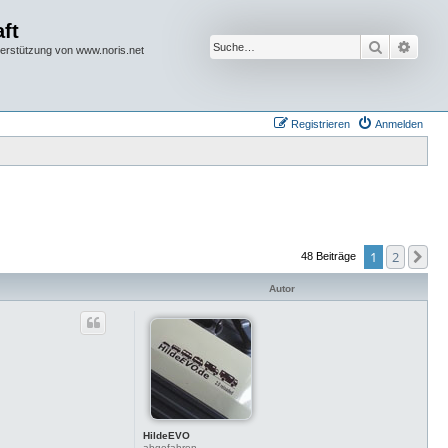
ft
Suche
Erwei
terstützung von www.noris.net
Registrieren
Anmelden
1
2
Nä
48 Beiträge
Autor
HildeEVO
abgefahren