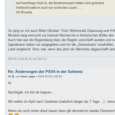
Auf Nachfrage hieß es, die Bestimmungen hätten sich geändert
Vielleicht hatte er auch nur schlechte Laune…..
VG Ricarda
So ging es mir auch Mitte Oktober. Trotz Wohnmobil Zulassung und H-
Minuten lang versucht via Internet Recherche in historischen Bilder d
Auch hier war die Begründung dass die Regeln verschärft wurden und nur
Irgendwann haben sie aufgegeben und mir die „Zehnerkarte“ empfohle
Land vergleicht. Bzw. war, wenn das jetzt als Nächstes abgeschafft wi
MB NG 1625 Bj. 86 mit OM 422
Re: Änderungen der PSVA in der Schweiz
B
#8
von
franz_appa
»
2024-12-02 1:29:28
e
i
Hi
t
r
a
Nachtigall, ich hör dir trapsen ...
g
Wir wollen im April nach Sardinien (natürlich länger als 7 Tage ...) - hei
Wenn sie noch einen drauf hauen dann gilt demnächst wieder Österreich 