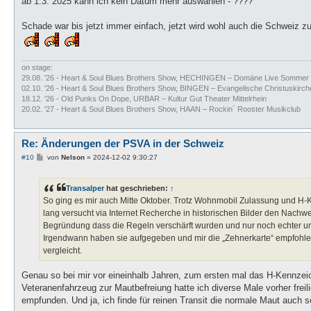
ab 1.3. 2025 kann ich kein Datum mehr auswählen - ????
Schade war bis jetzt immer einfach, jetzt wird wohl auch die Schweiz z
on stage:
29.08. '26 - Heart & Soul Blues Brothers Show, HECHINGEN – Domäne Live Sommer
02.10. '26 - Heart & Soul Blues Brothers Show, BINGEN – Evangelische Christuskirch
18.12. '26 - Old Punks On Dope, URBAR – Kultur Gut Theater Mittelrhein
20.02. '27 - Heart & Soul Blues Brothers Show, HAAN – Rockin´ Rooster Musikclub
Re: Änderungen der PSVA in der Schweiz
B
#10
von
Nelson
»
2024-12-02 9:30:27
e
i
t
Transalper
hat geschrieben:
↑
r
a
So ging es mir auch Mitte Oktober. Trotz Wohnmobil Zulassung und H-
g
lang versucht via Internet Recherche in historischen Bilder den Nachw
Begründung dass die Regeln verschärft wurden und nur noch echter und
Irgendwann haben sie aufgegeben und mir die „Zehnerkarte“ empfohl
vergleicht.
Genau so bei mir vor eineinhalb Jahren, zum ersten mal das H-Kennzeiche
Veteranenfahrzeug zur Mautbefreiung hatte ich diverse Male vorher f
empfunden. Und ja, ich finde für reinen Transit die normale Maut auch se