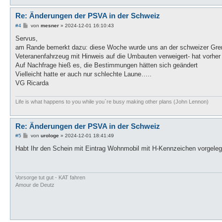
Re: Änderungen der PSVA in der Schweiz
B
#4
von
mesner
»
2024-12-01 16:10:43
e
i
Servus,
t
am Rande bemerkt dazu: diese Woche wurde uns an der schweizer Gren
r
a
Veteranenfahrzeug mit Hinweis auf die Umbauten verweigert- hat vorher 
g
Auf Nachfrage hieß es, die Bestimmungen hätten sich geändert
Vielleicht hatte er auch nur schlechte Laune…..
VG Ricarda
Life is what happens to you while you`re busy making other plans (John Lennon)
Re: Änderungen der PSVA in der Schweiz
B
#5
von
urologe
»
2024-12-01 18:41:49
e
i
Habt Ihr den Schein mit Eintrag Wohnmobil mit H-Kennzeichen vorgeleg
t
r
a
g
Vorsorge tut gut - KAT fahren
Amour de Deutz