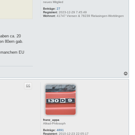
neues Mitglied
O
Beiträge:
27
Registriert:
2023-12-29 7:45:49
Wohnort:
41747 Viersen & 78239 Rielasingen-Worblingen
haben ca. 20
en 80ern gab.
so manchem EU
N
a
c
h
o
b
e
n
franz_appa
Allrad-Philosoph
Beiträge:
4891
Registriert:
2010-12-23 22:05:17