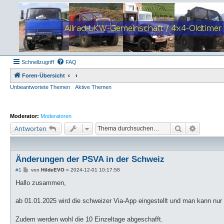
Schnellzugriff
FAQ
Foren-Übersicht
Unbeantwortete Themen
Aktive Themen
Moderator:
Moderatoren
Suche
Erweiter
Antworten
Änderungen der PSVA in der Schweiz
B
#1
von
HildeEVO
»
2024-12-01 10:17:58
e
i
Hallo zusammen,
t
r
a
ab 01.01.2025 wird die schweizer Via-App eingestellt und man kann n
g
Zudem werden wohl die 10 Einzeltage abgeschafft.