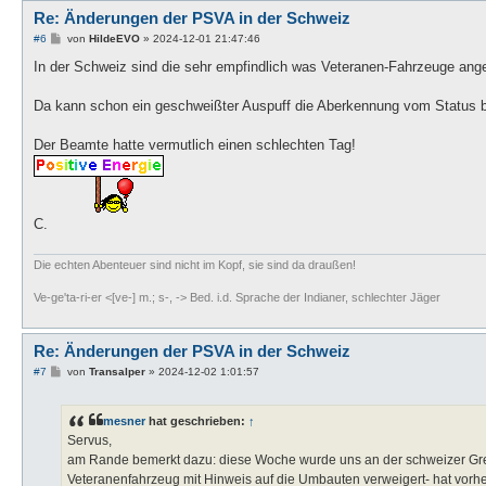
Re: Änderungen der PSVA in der Schweiz
B
#6
von
HildeEVO
»
2024-12-01 21:47:46
e
i
In der Schweiz sind die sehr empfindlich was Veteranen-Fahrzeuge ange
t
r
a
Da kann schon ein geschweißter Auspuff die Aberkennung vom Status 
g
Der Beamte hatte vermutlich einen schlechten Tag!
C.
Die echten Abenteuer sind nicht im Kopf, sie sind da draußen!
Ve-ge'ta-ri-er <[ve-] m.; s-, -> Bed. i.d. Sprache der Indianer, schlechter Jäger
Re: Änderungen der PSVA in der Schweiz
B
#7
von
Transalper
»
2024-12-02 1:01:57
e
i
t
mesner
hat geschrieben:
↑
r
a
Servus,
g
am Rande bemerkt dazu: diese Woche wurde uns an der schweizer Gren
Veteranenfahrzeug mit Hinweis auf die Umbauten verweigert- hat vorher