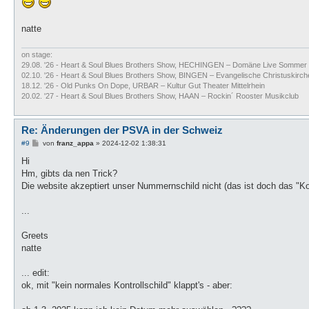
natte
on stage:
29.08. '26 - Heart & Soul Blues Brothers Show, HECHINGEN – Domäne Live Sommer
02.10. '26 - Heart & Soul Blues Brothers Show, BINGEN – Evangelische Christuskirch
18.12. '26 - Old Punks On Dope, URBAR – Kultur Gut Theater Mittelrhein
20.02. '27 - Heart & Soul Blues Brothers Show, HAAN – Rockin´ Rooster Musikclub
Re: Änderungen der PSVA in der Schweiz
B
#9
von
franz_appa
»
2024-12-02 1:38:31
e
i
Hi
t
Hm, gibts da nen Trick?
r
a
Die website akzeptiert unser Nummernschild nicht (das ist doch das "Kon
g
...
Greets
natte
... edit:
ok, mit "kein normales Kontrollschild" klappt's - aber: