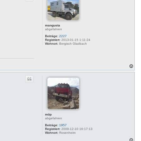
o
b
e
n
mangusta
abgefahren
Beiträge:
2227
Registriert:
2013-01-15 1:11:24
Wohnort:
Bergisch Gladbach
N
a
c
h
o
b
e
n
möp
abgefahren
Beiträge:
1957
Registriert:
2009-12-10 16:17:13
Wohnort:
Rosenheim
N