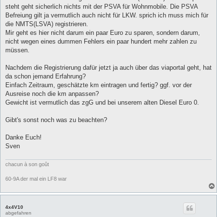
steht geht sicherlich nichts mit der PSVA für Wohnmobile. Die PSVA
Befreiung gilt ja vermutlich auch nicht für LKW. sprich ich muss mich für
die NMTS(LSVA) registrieren.
Mir geht es hier nicht darum ein paar Euro zu sparen, sondern darum,
nicht wegen eines dummen Fehlers ein paar hundert mehr zahlen zu
müssen.
Nachdem die Registrierung dafür jetzt ja auch über das viaportal geht, hat
da schon jemand Erfahrung?
Einfach Zeitraum, geschätzte km eintragen und fertig? ggf. vor der
Ausreise noch die km anpassen?
Gewicht ist vermutlich das zgG und bei unserem alten Diesel Euro 0.
Gibt's sonst noch was zu beachten?
Danke Euch!
Sven
chacun à son goût
60-9A der mal ein LF8 war
4x4V10
abgefahren