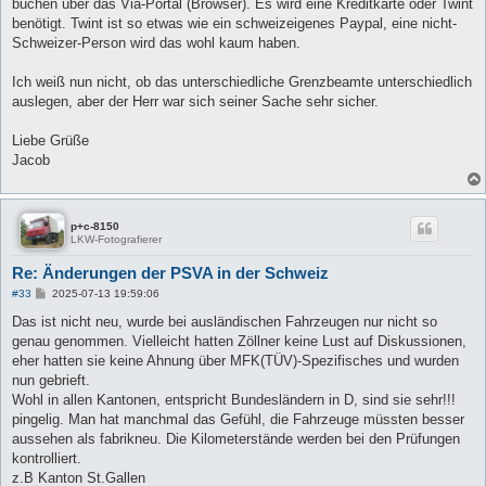
buchen über das Via-Portal (Browser). Es wird eine Kreditkarte oder Twint
benötigt. Twint ist so etwas wie ein schweizeigenes Paypal, eine nicht-
Schweizer-Person wird das wohl kaum haben.
Ich weiß nun nicht, ob das unterschiedliche Grenzbeamte unterschiedlich
auslegen, aber der Herr war sich seiner Sache sehr sicher.
Liebe Grüße
Jacob
p+c-8150
LKW-Fotografierer
Re: Änderungen der PSVA in der Schweiz
B
#33
2025-07-13 19:59:06
e
i
Das ist nicht neu, wurde bei ausländischen Fahrzeugen nur nicht so
t
genau genommen. Vielleicht hatten Zöllner keine Lust auf Diskussionen,
r
a
eher hatten sie keine Ahnung über MFK(TÜV)-Spezifisches und wurden
g
nun gebrieft.
Wohl in allen Kantonen, entspricht Bundesländern in D, sind sie sehr!!!
pingelig. Man hat manchmal das Gefühl, die Fahrzeuge müssten besser
aussehen als fabrikneu. Die Kilometerstände werden bei den Prüfungen
kontrolliert.
z.B Kanton St.Gallen