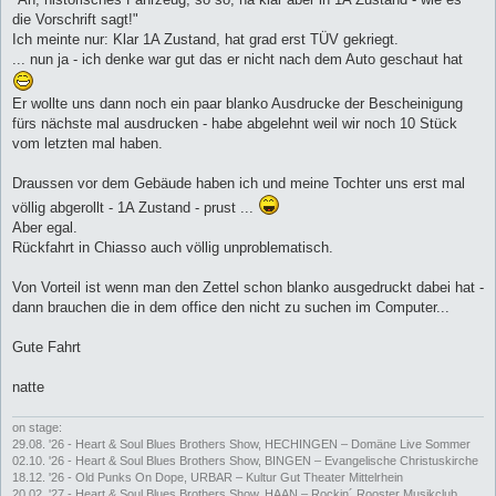
die Vorschrift sagt!"
Ich meinte nur: Klar 1A Zustand, hat grad erst TÜV gekriegt.
... nun ja - ich denke war gut das er nicht nach dem Auto geschaut hat
Er wollte uns dann noch ein paar blanko Ausdrucke der Bescheinigung
fürs nächste mal ausdrucken - habe abgelehnt weil wir noch 10 Stück
vom letzten mal haben.
Draussen vor dem Gebäude haben ich und meine Tochter uns erst mal
völlig abgerollt - 1A Zustand - prust ...
Aber egal.
Rückfahrt in Chiasso auch völlig unproblematisch.
Von Vorteil ist wenn man den Zettel schon blanko ausgedruckt dabei hat -
dann brauchen die in dem office den nicht zu suchen im Computer...
Gute Fahrt
natte
on stage:
29.08. '26 - Heart & Soul Blues Brothers Show, HECHINGEN – Domäne Live Sommer
02.10. '26 - Heart & Soul Blues Brothers Show, BINGEN – Evangelische Christuskirche
18.12. '26 - Old Punks On Dope, URBAR – Kultur Gut Theater Mittelrhein
20.02. '27 - Heart & Soul Blues Brothers Show, HAAN – Rockin´ Rooster Musikclub