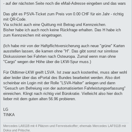
- auf der nächsten Seite noch die eMail-Adresse eingeben und das wars
Das gibt es PSVA-Ticket zum Preis von 0.00 CHF für ein Jahr - richtig
mit QR-Code.
Via schickt auch eine Quittung mit Betrag und Kennzeichen.
Bisher habe ich auch noch keine Rückfrage erhalten. Das H habe ich
zum Kennzeichen mit eingetragen.
(Ich habe mir von der Haftpflichtversicherung auch neue "grüne" Karten
ausstellen lassen, die kamen ohne "H". Das gibt sonst nur sinnlose
Diskussionen bei Fahrten nach Osteuropa. Zumal wenn man ohne
"Cargo" wegen der Höhe über die LKW-Spur muss.)
Für Oldtimer-LKW greift LSVA. Ist zwar auch kostenfrei, muss aber wohl
aber leider über das ePortal des Bundes bearbeitet werden. Also dort
scheinbar ein Login mit der Rolle "LSVA-Halter" anlegen und dann
"Gesuch um Befreiung von der automatisierten Fahrleistungserfassung"
einreichen. Klingt nach richtig viel Bürokratie. Vielleicht also hier doch
lieber mit dem guten alten 56.96 probieren.
LG
TINKA
Mercedes LA911B mit 4 Plätzen und Fernreisekoffer; ehemals Mercedes LAF911B mit
Doka und Pritsche.