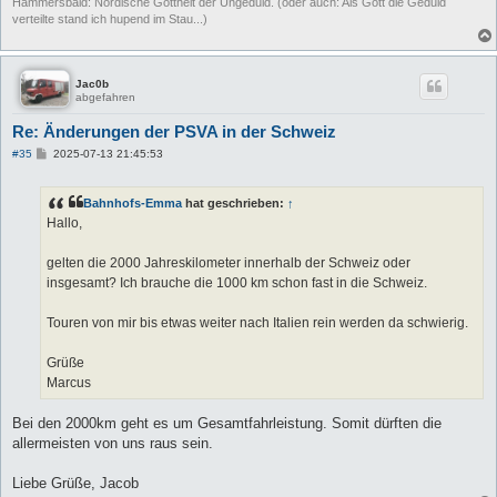
Hammersbald: Nordische Gottheit der Ungeduld. (oder auch: Als Gott die Geduld
verteilte stand ich hupend im Stau...)
Jac0b
abgefahren
Re: Änderungen der PSVA in der Schweiz
B
#35
2025-07-13 21:45:53
e
i
t
Bahnhofs-Emma
hat geschrieben:
↑
r
a
Hallo,
g
gelten die 2000 Jahreskilometer innerhalb der Schweiz oder
insgesamt? Ich brauche die 1000 km schon fast in die Schweiz.
Touren von mir bis etwas weiter nach Italien rein werden da schwierig.
Grüße
Marcus
Bei den 2000km geht es um Gesamtfahrleistung. Somit dürften die
allermeisten von uns raus sein.
Liebe Grüße, Jacob