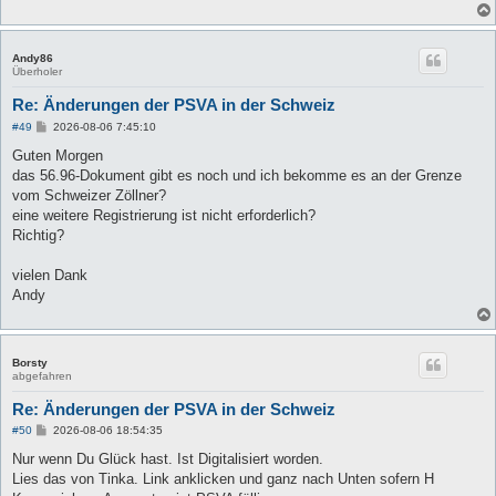
Andy86
Überholer
Re: Änderungen der PSVA in der Schweiz
B
#49
2026-08-06 7:45:10
e
i
Guten Morgen
t
das 56.96-Dokument gibt es noch und ich bekomme es an der Grenze
r
a
vom Schweizer Zöllner?
g
eine weitere Registrierung ist nicht erforderlich?
Richtig?
vielen Dank
Andy
Borsty
abgefahren
Re: Änderungen der PSVA in der Schweiz
B
#50
2026-08-06 18:54:35
e
i
Nur wenn Du Glück hast. Ist Digitalisiert worden.
t
Lies das von Tinka. Link anklicken und ganz nach Unten sofern H
r
a