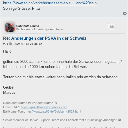
https://www.sg.ch/verkehr/strassenverke ... and%20sein
.
Sonnige Grüsse, Pitta
Bahnhofs-Emma
Fachreferent f. unsinnige Anhänger
Re: Änderungen der PSVA in der Schweiz
B
#34
2025-07-13 21:36:12
e
i
Hallo,
t
r
a
gelten die 2000 Jahreskilometer innerhalb der Schweiz oder insgesamt?
g
Ich brauche die 1000 km schon fast in die Schweiz.
Touren von mir bis etwas weiter nach Italien rein werden da schwierig.
Grüße
Marcus
Nach dem Kaffee ist vor dem Kaffee. ☕
Unser GAZ:
https://gaz66blog.wordpress.com
Baltikums-Tour:
http://www.gaz66.de/Baltikum-2017.html
Senior member of Darwin-Support-Team und Fachreferent für unsinnige Anhänger. 🚒