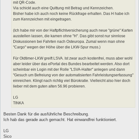
mit QR-Code.
Via schickt auch eine Quittung mit Betrag und Kennzeichen.
Bisher habe ich auch noch keine Rückfrage erhalten. Das H habe ich
zum Kennzeichen mit eingetragen.
(Ich habe mir von der Haftpflichtversicherung auch neue "grüne" Karten
ausstellen lassen, die kamen ohne "H". Das gibt sonst nur sinnlose
Diskussionen bei Fahrten nach Osteuropa. Zumal wenn man ohne
"Cargo" wegen der Höhe über die LKW-Spur muss.)
Für Oldtimer-LKW greift LSVA. Ist zwar auch kostenfrei, muss aber wohl
aber leider über das ePortal des Bundes bearbeitet werden. Also dort
scheinbar ein Login mit der Rolle "LSVA-Halter" anlegen und dann
"Gesuch um Befreiung von der automatisierten Fahrleistungserfassung"
einreichen. Klingt nach richtig viel Bürokratie. Vielleicht also hier doch
lieber mit dem guten alten 56.96 probieren.
LG
TINKA
Besten Dank für die ausführliche Beschreibung.
Ich hab das gerade auch gemacht. Hat einwandfrei funktioniert.
LG
Sico