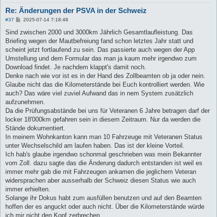
Re: Änderungen der PSVA in der Schweiz
B
#37
2025-07-14 7:18:48
e
i
Sind zwischen 2000 und 3000km Jährlich Gesamtlaufleistung. Das
t
Briefing wegen der Mautbefreiung fand schon letztes Jahr statt und
r
a
scheint jetzt fortlaufend zu sein. Das passierte auch wegen der App
g
Umstellung und dem Formular das man ja kaum mehr irgendwo zum
Download findet. Je nachdem klappt's damit noch.
Denke nach wie vor ist es in der Hand des Zollbeamten ob ja oder nein.
Glaube nicht das die Kilometerstände bei Euch kontrolliert werden. Wie
auch? Das wäre viel zuviel Aufwand das in nem System zusätzlich
aufzunehmen.
Da die Prüfungsabstände bei uns für Veteranen 6 Jahre betragen darf der
locker 18'000km gefahren sein in diesem Zeitraum. Nur da werden die
Stände dokumentiert.
In meinem Wohnkanton kann man 10 Fahrzeuge mit Veteranen Status
unter Wechselschild am laufen haben. Das ist der kleine Vorteil.
Ich hab's glaube irgendwo schonmal geschrieben was mein Bekannter
vom Zoll. dazu sagte das die Änderung dadurch entstanden ist weil es
immer mehr gab die mit Fahrzeugen ankamen die jeglichem Veteran
widersprachen aber ausserhalb der Schweiz diesen Status wie auch
immer erhielten.
Solange ihr Dokus habt zum ausfüllen benutzen und auf den Beamten
hoffen der es anguckt oder auch nicht. Über die Kilometerstände würde
ich mir nicht den Kopf zerbrechen.