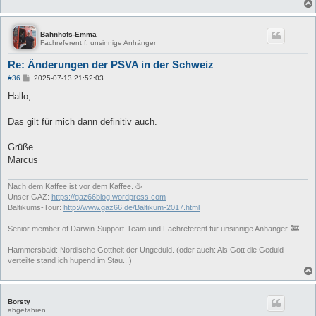
Bahnhofs-Emma
Fachreferent f. unsinnige Anhänger
Re: Änderungen der PSVA in der Schweiz
B
#36
2025-07-13 21:52:03
e
i
Hallo,
t
r
a
Das gilt für mich dann definitiv auch.
g
Grüße
Marcus
Nach dem Kaffee ist vor dem Kaffee. ☕
Unser GAZ:
https://gaz66blog.wordpress.com
Baltikums-Tour:
http://www.gaz66.de/Baltikum-2017.html
Senior member of Darwin-Support-Team und Fachreferent für unsinnige Anhänger. 🚒
Hammersbald: Nordische Gottheit der Ungeduld. (oder auch: Als Gott die Geduld
verteilte stand ich hupend im Stau...)
Borsty
abgefahren