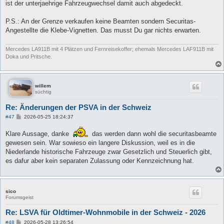
ist der unterjaehrige Fahrzeugwechsel damit auch abgedeckt.
P.S.: An der Grenze verkaufen keine Beamten sondern Securitas-
Angestellte die Klebe-Vignetten. Das musst Du gar nichts erwarten.
Mercedes LA911B mit 4 Plätzen und Fernreisekoffer; ehemals Mercedes LAF911B mit
Doka und Pritsche.
willem
süchtig
Re: Änderungen der PSVA in der Schweiz
B
#47
2026-05-25 18:24:37
e
i
Klare Aussage, danke
das werden dann wohl die securitasbeamte
t
r
gewesen sein. War sowieso ein langere Diskussion, weil es in die
a
Niederlande historische Fahrzeuge zwar Gesetzlich und Steuerlich gibt,
g
es dafur aber kein separaten Zulassung oder Kennzeichnung hat.
sico
Forumsgeist
Re: LSVA für Oldtimer-Wohnmobile in der Schweiz - 2026
B
#48
2026-05-28 13:26:54