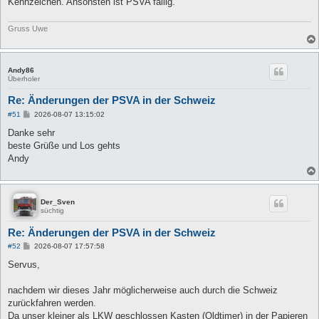
Kennzeichen. Ansonsten ist PSVA fällig.
g
Gruss Uwe
Andy86
Überholer
Re: Änderungen der PSVA in der Schweiz
B
#51
2026-08-07 13:15:02
e
i
Danke sehr
t
beste Grüße und Los gehts
r
a
Andy
g
Der_Sven
süchtig
Re: Änderungen der PSVA in der Schweiz
B
#52
2026-08-07 17:57:58
e
i
Servus,
t
r
a
nachdem wir dieses Jahr möglicherweise auch durch die Schweiz
g
zurückfahren werden.
Da unser kleiner als LKW geschlossen Kasten (Oldtimer) in der Papieren