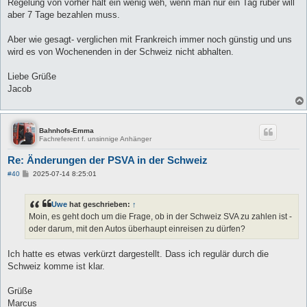
Regelung von vorher halt ein wenig weh, wenn man nur ein Tag rüber will
aber 7 Tage bezahlen muss.
Aber wie gesagt- verglichen mit Frankreich immer noch günstig und uns
wird es von Wochenenden in der Schweiz nicht abhalten.
Liebe Grüße
Jacob
Bahnhofs-Emma
Fachreferent f. unsinnige Anhänger
Re: Änderungen der PSVA in der Schweiz
B
#40
2025-07-14 8:25:01
e
i
t
Uwe
hat geschrieben:
↑
r
a
Moin, es geht doch um die Frage, ob in der Schweiz SVA zu zahlen ist -
g
oder darum, mit den Autos überhaupt einreisen zu dürfen?
Ich hatte es etwas verkürzt dargestellt. Dass ich regulär durch die
Schweiz komme ist klar.
Grüße
Marcus