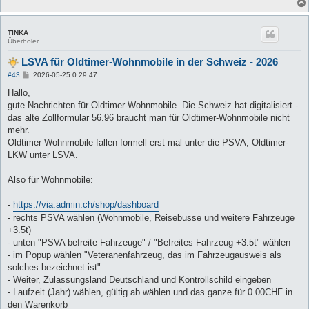
TINKA
Überholer
LSVA für Oldtimer-Wohnmobile in der Schweiz - 2026
B
#43
2026-05-25 0:29:47
e
i
Hallo,
t
gute Nachrichten für Oldtimer-Wohnmobile. Die Schweiz hat digitalisiert -
r
a
das alte Zollformular 56.96 braucht man für Oldtimer-Wohnmobile nicht
g
mehr.
Oldtimer-Wohnmobile fallen formell erst mal unter die PSVA, Oldtimer-
LKW unter LSVA.
Also für Wohnmobile:
-
https://via.admin.ch/shop/dashboard
- rechts PSVA wählen (Wohnmobile, Reisebusse und weitere Fahrzeuge
+3.5t)
- unten "PSVA befreite Fahrzeuge" / "Befreites Fahrzeug +3.5t" wählen
- im Popup wählen "Veteranenfahrzeug, das im Fahrzeugausweis als
solches bezeichnet ist"
- Weiter, Zulassungsland Deutschland und Kontrollschild eingeben
- Laufzeit (Jahr) wählen, gültig ab wählen und das ganze für 0.00CHF in
den Warenkorb