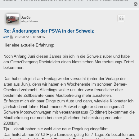
Jac0b
abgefahren
Re: Änderungen der PSVA in der Schweiz
B
#32
2025-07-13 18:58:37
e
i
Hier eine aktuelle Erfahrung:
t
r
a
Noch Anfang Juni diesen Jahres bin ich in die Schweiz rüber und habe
g
am Grenzübergang Rheinfelden einen klassischen Mautbefreiungs-Zettel
bekommen.
Das habe ich jetzt am Freitag wieder versucht (unter der Vorlage des
alten aus Juni), denn wir haben ein Wochenende im schönen Berner-
Oberland verbracht. Allerdings wollte uns der zwar freundliche-aber
bestimmte Zollbeamte keine Mautbefreiung mehr ausstellen.
Er fragte mich ein paar Dinge zum Auto und dann, wieviele Kilometer ich
jährlich damit fahre. Nach meiner Antwort sagte er dann sinngemäß:
Schwere Motorwohnwagen mit veteranenstatus (Oldtimer) bekommen die
Mautbefreiung nur noch bei einer jährlichen Fahrleistung von unter
2000km.
Tja… damit haben sie wohl eine neue Regelung eingeführt.
Das heißt ab nun 27 CHF pro Einreise, gültig für 7 Tage. Zu bezahlen und