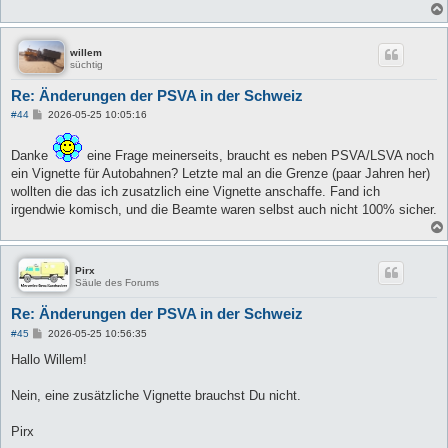
willem
süchtig
Re: Änderungen der PSVA in der Schweiz
B
#44
2026-05-25 10:05:16
e
i
t
Danke
eine Frage meinerseits, braucht es neben PSVA/LSVA noch
r
ein Vignette für Autobahnen? Letzte mal an die Grenze (paar Jahren her)
a
g
wollten die das ich zusatzlich eine Vignette anschaffe. Fand ich
irgendwie komisch, und die Beamte waren selbst auch nicht 100% sicher.
Pirx
Säule des Forums
Re: Änderungen der PSVA in der Schweiz
B
#45
2026-05-25 10:56:35
e
i
Hallo Willem!
t
r
a
Nein, eine zusätzliche Vignette brauchst Du nicht.
g
Pirx