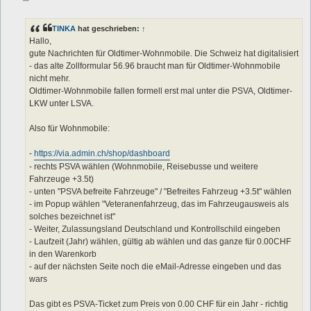
e
i
t
TINKA
hat geschrieben:
↑
r
a
Hallo,
g
gute Nachrichten für Oldtimer-Wohnmobile. Die Schweiz hat digitalisiert
- das alte Zollformular 56.96 braucht man für Oldtimer-Wohnmobile
nicht mehr.
Oldtimer-Wohnmobile fallen formell erst mal unter die PSVA, Oldtimer-
LKW unter LSVA.
Also für Wohnmobile:
-
https://via.admin.ch/shop/dashboard
- rechts PSVA wählen (Wohnmobile, Reisebusse und weitere
Fahrzeuge +3.5t)
- unten "PSVA befreite Fahrzeuge" / "Befreites Fahrzeug +3.5t" wählen
- im Popup wählen "Veteranenfahrzeug, das im Fahrzeugausweis als
solches bezeichnet ist"
- Weiter, Zulassungsland Deutschland und Kontrollschild eingeben
- Laufzeit (Jahr) wählen, gültig ab wählen und das ganze für 0.00CHF
in den Warenkorb
- auf der nächsten Seite noch die eMail-Adresse eingeben und das
wars
Das gibt es PSVA-Ticket zum Preis von 0.00 CHF für ein Jahr - richtig