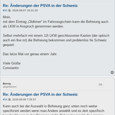
Re: Änderungen der PSVA in der Schweiz
B
#53
2026-08-07 18:31:29
e
i
Moin,
t
mit dem Eintrag „Oldtimer“ im Fahrzeugschein kann die Befreiung auch
r
a
als LKW in Anspruch genommen werden.
g
Selbst mehrfach mit einem 12t LKW geschlossener Kasten (der optisch
auch ein lkw ist) die Befreiung bekommen und problemlos fie Schweiz
gequert.
Das letze Mal vor genau einem Jahr.
Viele Grüße
Constantin
Borsty
abgefahren
Re: Änderungen der PSVA in der Schweiz
B
#54
2026-08-08 7:55:57
e
i
Kann auch bei der Auswahl in Befreiung ganz unten noch weiter
t
spezifiziert werden wenn man Andere anwählt und es dort spezifisch
r
a