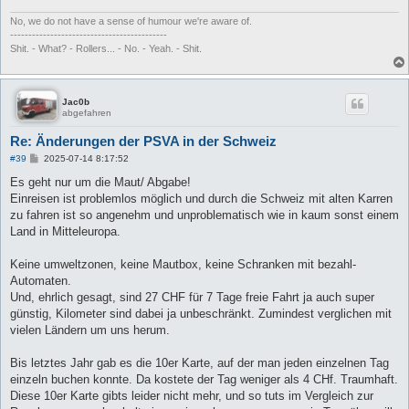
No, we do not have a sense of humour we're aware of.
-------------------------------------------
Shit. - What? - Rollers... - No. - Yeah. - Shit.
Jac0b
abgefahren
Re: Änderungen der PSVA in der Schweiz
B
#39
2025-07-14 8:17:52
e
i
Es geht nur um die Maut/ Abgabe!
t
Einreisen ist problemlos möglich und durch die Schweiz mit alten Karren
r
a
zu fahren ist so angenehm und unproblematisch wie in kaum sonst einem
g
Land in Mitteleuropa.
Keine umweltzonen, keine Mautbox, keine Schranken mit bezahl-
Automaten.
Und, ehrlich gesagt, sind 27 CHF für 7 Tage freie Fahrt ja auch super
günstig, Kilometer sind dabei ja unbeschränkt. Zumindest verglichen mit
vielen Ländern um uns herum.
Bis letztes Jahr gab es die 10er Karte, auf der man jeden einzelnen Tag
einzeln buchen konnte. Da kostete der Tag weniger als 4 CHf. Traumhaft.
Diese 10er Karte gibts leider nicht mehr, und so tuts im Vergleich zur