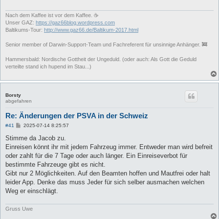
Nach dem Kaffee ist vor dem Kaffee. ☕
Unser GAZ:
https://gaz66blog.wordpress.com
Baltikums-Tour:
http://www.gaz66.de/Baltikum-2017.html
Senior member of Darwin-Support-Team und Fachreferent für unsinnige Anhänger. 🚒
Hammersbald: Nordische Gottheit der Ungeduld. (oder auch: Als Gott die Geduld
verteilte stand ich hupend im Stau...)
Borsty
abgefahren
Re: Änderungen der PSVA in der Schweiz
B
#41
2025-07-14 8:25:57
e
i
Stimme da Jacob zu.
t
Einreisen könnt ihr mit jedem Fahrzeug immer. Entweder man wird befreit
r
a
oder zahlt für die 7 Tage oder auch länger. Ein Einreiseverbot für
g
bestimmte Fahrzeuge gibt es nicht.
Gibt nur 2 Möglichkeiten. Auf den Beamten hoffen und Mautfrei oder halt
leider App. Denke das muss Jeder für sich selber ausmachen welchen
Weg er einschlägt.
Gruss Uwe