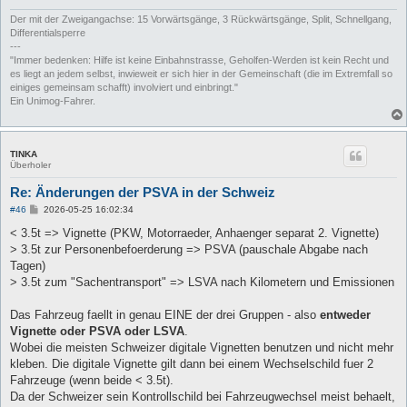
Der mit der Zweigangachse: 15 Vorwärtsgänge, 3 Rückwärtsgänge, Split, Schnellgang,
Differentialsperre
---
"Immer bedenken: Hilfe ist keine Einbahnstrasse, Geholfen-Werden ist kein Recht und
es liegt an jedem selbst, inwieweit er sich hier in der Gemeinschaft (die im Extremfall so
einiges gemeinsam schafft) involviert und einbringt."
Ein Unimog-Fahrer.
TINKA
Überholer
Re: Änderungen der PSVA in der Schweiz
B
#46
2026-05-25 16:02:34
e
i
< 3.5t => Vignette (PKW, Motorraeder, Anhaenger separat 2. Vignette)
t
> 3.5t zur Personenbefoerderung => PSVA (pauschale Abgabe nach
r
a
Tagen)
g
> 3.5t zum "Sachentransport" => LSVA nach Kilometern und Emissionen
Das Fahrzeug faellt in genau EINE der drei Gruppen - also
entweder
Vignette oder PSVA oder LSVA
.
Wobei die meisten Schweizer digitale Vignetten benutzen und nicht mehr
kleben. Die digitale Vignette gilt dann bei einem Wechselschild fuer 2
Fahrzeuge (wenn beide < 3.5t).
Da der Schweizer sein Kontrollschild bei Fahrzeugwechsel meist behaelt,