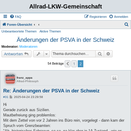
Allrad-LKW-Gemeinschaft
FAQ
Registrieren
Anmelden
S
Foren-Übersicht
Unbeantwortete Themen
Aktive Themen
u
Änderungen der PSVA in der Schweiz
c
h
Moderator:
Moderatoren
e
Suche
Erweiterte 
Antworten
1
2
Vorherige
54 Beiträge
franz_appa
Allrad-Philosoph
Re: Änderungen der PSVA in der Schweiz
B
#31
2025-04-24 23:29:58
e
i
Hi
t
Gerade zurück aus Sizilien.
r
a
Mautbefreiung ging problemlos:
g
Mit dem Zettel von vor 2 Jahren ins Büro rein, vorgelegt - dann kam der
Spruch vom Grenzbeamten:
"Ah, historisches Fahrzeug, so so, na klar aber in 1A Zustand - wie es