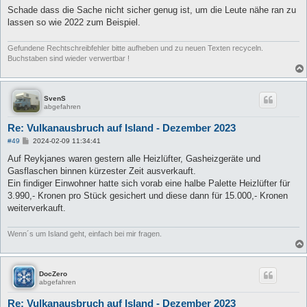
a
Schade dass die Sache nicht sicher genug ist, um die Leute nähe ran zu
g
lassen so wie 2022 zum Beispiel.
Gefundene Rechtschreibfehler bitte aufheben und zu neuen Texten recyceln.
Buchstaben sind wieder verwertbar !
SvenS
abgefahren
Re: Vulkanausbruch auf Island - Dezember 2023
B
#49
2024-02-09 11:34:41
e
i
Auf Reykjanes waren gestern alle Heizlüfter, Gasheizgeräte und
t
Gasflaschen binnen kürzester Zeit ausverkauft.
r
a
Ein findiger Einwohner hatte sich vorab eine halbe Palette Heizlüfter für
g
3.990,- Kronen pro Stück gesichert und diese dann für 15.000,- Kronen
weiterverkauft.
Wenn´s um Island geht, einfach bei mir fragen.
DocZero
abgefahren
Re: Vulkanausbruch auf Island - Dezember 2023