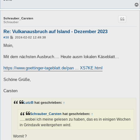
Schrauber_Carsten
Schrauber
Re: Vulkanausbruch auf Island - Dezember 2023
B
#38
2024-02-02 12:49:38
e
i
Moin,
t
r
a
Mit dem nächsten Ausbruch…. Heute ausm lokalen Käseblatt…
g
https://www.goettinger-tageblatt.de/pan ... XS7KE.html
Schöne Grüße,
Carsten
LutzB
hat geschrieben:
↑
Schrauber_Carsten
hat geschrieben:
↑
......wobei ich meine gelesen zu haben, das es in einigen Wochen
in Grindavik weitergehen wird.
Womit ?