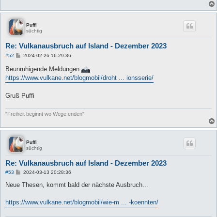
Puffi
süchtig
Re: Vulkanausbruch auf Island - Dezember 2023
B
#52
2024-02-26 16:29:36
e
i
Beunruhigende Meldungen
t
https://www.vulkane.net/blogmobil/droht ... ionsserie/
r
a
g
Gruß Puffi
"Freiheit beginnt wo Wege enden"
Puffi
süchtig
Re: Vulkanausbruch auf Island - Dezember 2023
B
#53
2024-03-13 20:28:36
e
i
Neue Thesen, kommt bald der nächste Ausbruch...
t
r
a
https://www.vulkane.net/blogmobil/wie-m ... -koennten/
g