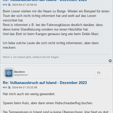
B
#59
2024-04-17 22:56:31
e
i
Beim Lesen stehen mir die Haare zu Berge. Wieder ein Beispiel für einen
t
Touri der sich nicht richtig informiert hat und wohl auf das Lesen
r
a
verzichtet hat.
g
Rent.is informiert z.B. bei der Fahrzeugklasse deutlich darüber, dass
diese keine Standheizung sondern nur einen Heizlüfter hat.
Und das Bett ist beim Kangoo genauso lang wie beim Doblo Maxi.
Ich liebe solche Leute die sich nicht richtig informieren, aber dann
meckern.
Wenn´s um Island geht, einfach bei mir fragen.
DocZero
abgefahren
Re: Vulkanausbruch auf Island - Dezember 2023
B
#60
2024-04-17 23:22:38
e
i
Hat mich auch ein wenig gewundert.
t
r
a
Sparen beim Auto, aber dann einen Hubschrauberflug buchen.
g
Die Temperaturen in Island sind ja keine Überraschung, klar friert es dort