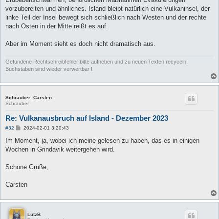
vorzubereiten und ähnliches. Island bleibt natürlich eine Vulkaninsel, der
linke Teil der Insel bewegt sich schließlich nach Westen und der rechte
nach Osten in der Mitte reißt es auf.
Aber im Moment sieht es doch nicht dramatisch aus.
Gefundene Rechtschreibfehler bitte aufheben und zu neuen Texten recyceln.
Buchstaben sind wieder verwertbar !
Schrauber_Carsten
Schrauber
Re: Vulkanausbruch auf Island - Dezember 2023
B
#32
2024-02-01 3:20:43
e
i
Im Moment, ja, wobei ich meine gelesen zu haben, das es in einigen
t
Wochen in Grindavik weitergehen wird.
r
a
g
Schöne Grüße,
Carsten
LutzB