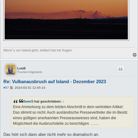
Wenn´s um Island geht, einfach bei mir fragen.
LutzB
Trucker-Urgestein
Re: Vulkanausbruch auf Island - Dezember 2023
B
#57
2024-03-31 12:45:14
e
i
t
SvenS
hat geschrieben:
↑
r
a
Eine Anmerkung zu dem letzten Abschnitt in dem verlinkten Artikel:
g
Das stimmt so nicht. Auch ausländische Pressevertreter die im Besitz
eines gültigen anerkannten Presseausweises sind, haben die
Möglichkeit die Ausbruchstelle zu besichtigen. .........
Das hört sich dann aber nicht mehr so dramatisch an.