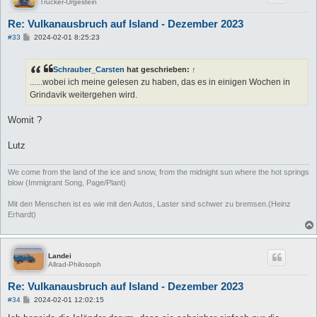
Trucker-Urgestein
Re: Vulkanausbruch auf Island - Dezember 2023
B
#33
2024-02-01 8:25:23
e
i
t
Schrauber_Carsten
hat geschrieben:
↑
r
a
......wobei ich meine gelesen zu haben, das es in einigen Wochen in
g
Grindavik weitergehen wird.
Womit ?
Lutz
We come from the land of the ice and snow, from the midnight sun where the hot springs
blow (Immigrant Song, Page/Plant)
Mit den Menschen ist es wie mit den Autos, Laster sind schwer zu bremsen.(Heinz
Erhardt)
Landei
Allrad-Philosoph
Re: Vulkanausbruch auf Island - Dezember 2023
B
#34
2024-02-01 12:02:15
e
i