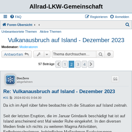
Allrad-LKW-Gemeinschaft
FAQ
Registrieren
Anmelden
S
Foren-Übersicht
Unbeantwortete Themen
Aktive Themen
u
Vulkanausbruch auf Island - Dezember 2023
c
h
Moderator:
Moderatoren
e
Suche
Erweiterte 
Antworten
1
2
3
4
Vorherige
Nächste
97 Beiträge
DocZero
abgefahren
Re: Vulkanausbruch auf Island - Dezember 2023
B
#31
2024-02-01 0:04:30
e
i
Da ich im April rüber fahre beobachte ich die Situation auf Island zeitnah.
t
r
a
Seit der letzten Eruption, die im Januar Grindavik beschädigt hat ist auf
g
Island anscheinend erst Mal wieder Ruhe eingekehrt. In den diversen
Medien finde ich nichts zu weiteren Magma Aktivitäten,
Erdbebenschwärmen, behördlichen Maßnahmen Evakuierungen