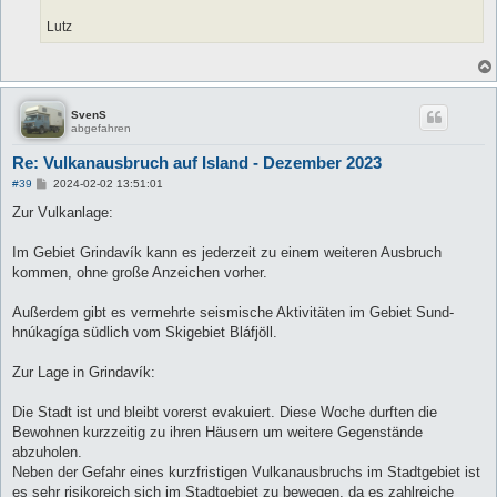
Lutz
SvenS
abgefahren
Re: Vulkanausbruch auf Island - Dezember 2023
B
#39
2024-02-02 13:51:01
e
i
Zur Vulkanlage:
t
r
a
Im Gebiet Grindavík kann es jederzeit zu einem weiteren Ausbruch
g
kommen, ohne große Anzeichen vorher.
Außerdem gibt es vermehrte seismische Aktivitäten im Gebiet Sund­
hnúkagíga südlich vom Skigebiet Bláfjöll.
Zur Lage in Grindavík:
Die Stadt ist und bleibt vorerst evakuiert. Diese Woche durften die
Bewohnen kurzzeitig zu ihren Häusern um weitere Gegenstände
abzuholen.
Neben der Gefahr eines kurzfristigen Vulkanausbruchs im Stadtgebiet ist
es sehr risikoreich sich im Stadtgebiet zu bewegen, da es zahlreiche