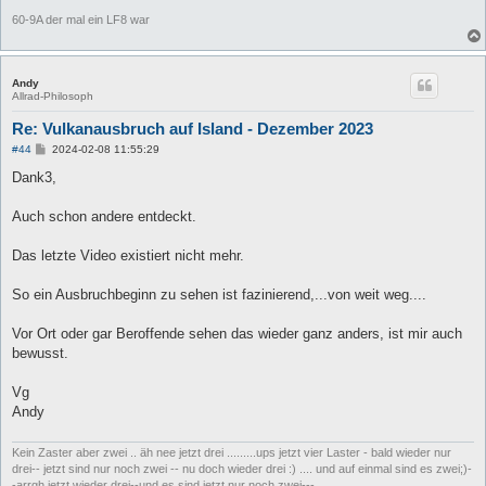
60-9A der mal ein LF8 war
Andy
Allrad-Philosoph
Re: Vulkanausbruch auf Island - Dezember 2023
B
#44
2024-02-08 11:55:29
e
i
Dank3,
t
r
a
Auch schon andere entdeckt.
g
Das letzte Video existiert nicht mehr.
So ein Ausbruchbeginn zu sehen ist fazinierend,...von weit weg....
Vor Ort oder gar Beroffende sehen das wieder ganz anders, ist mir auch
bewusst.
Vg
Andy
Kein Zaster aber zwei .. äh nee jetzt drei .........ups jetzt vier Laster - bald wieder nur
drei-- jetzt sind nur noch zwei -- nu doch wieder drei :) .... und auf einmal sind es zwei;)-
-arrgh jetzt wieder drei--und es sind jetzt nur noch zwei---