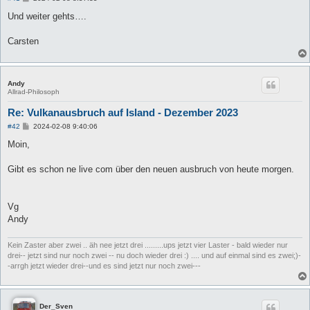
e
i
Und weiter gehts….
t
r
a
Carsten
g
Andy
Allrad-Philosoph
Re: Vulkanausbruch auf Island - Dezember 2023
B
#42
2024-02-08 9:40:06
e
i
Moin,
t
r
a
Gibt es schon ne live com über den neuen ausbruch von heute morgen.
g
Vg
Andy
Kein Zaster aber zwei .. äh nee jetzt drei .........ups jetzt vier Laster - bald wieder nur
drei-- jetzt sind nur noch zwei -- nu doch wieder drei :) .... und auf einmal sind es zwei;)-
-arrgh jetzt wieder drei--und es sind jetzt nur noch zwei---
Der_Sven