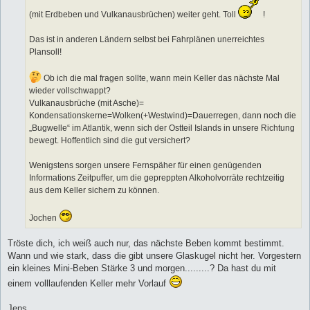
(mit Erdbeben und Vulkanausbrüchen) weiter geht. Toll
!
Das ist in anderen Ländern selbst bei Fahrplänen unerreichtes
Plansoll!
Ob ich die mal fragen sollte, wann mein Keller das nächste Mal
wieder vollschwappt?
Vulkanausbrüche (mit Asche)=
Kondensationskerne=Wolken(+Westwind)=Dauerregen, dann noch die
„Bugwelle“ im Atlantik, wenn sich der Ostteil Islands in unsere Richtung
bewegt. Hoffentlich sind die gut versichert?
Wenigstens sorgen unsere Fernspäher für einen genügenden
Informations Zeitpuffer, um die gepreppten Alkoholvorräte rechtzeitig
aus dem Keller sichern zu können.
Jochen
Tröste dich, ich weiß auch nur, das nächste Beben kommt bestimmt.
Wann und wie stark, dass die gibt unsere Glaskugel nicht her. Vorgestern
ein kleines Mini-Beben Stärke 3 und morgen.........? Da hast du mit
einem volllaufenden Keller mehr Vorlauf
Jens