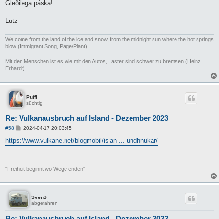
Gleðilega páska!
Lutz
We come from the land of the ice and snow, from the midnight sun where the hot springs
blow (Immigrant Song, Page/Plant)
Mit den Menschen ist es wie mit den Autos, Laster sind schwer zu bremsen.(Heinz
Erhardt)
Puffi
süchtig
Re: Vulkanausbruch auf Island - Dezember 2023
B
#58
2024-04-17 20:03:45
e
i
https://www.vulkane.net/blogmobil/islan ... undhnukar/
t
r
a
g
"Freiheit beginnt wo Wege enden"
SvenS
abgefahren
Re: Vulkanausbruch auf Island - Dezember 2023