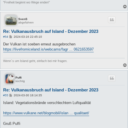
"Freiheit beginnt wo Wege enden"
SvenS
abgefahren
Re: Vulkanausbruch auf Island - Dezember 2023
B
#54
2024-03-16 22:45:10
e
i
Der Vulkan ist soeben erneut ausgebrochen
t
https://livefromiceland.is/webcams/fagr ... 0621653597
r
a
g
Wenn´s um Island geht, einfach bei mir fragen.
Puffi
süchtig
Re: Vulkanausbruch auf Island - Dezember 2023
B
#55
2024-03-30 18:14:35
e
i
Island: Vegetationsbrände verschlechtern Luftqualität
t
r
a
https://www.vulkane.net/blogmobil/islan ... qualitaet/
g
Gruß Puffi