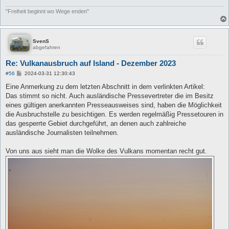
"Freiheit beginnt wo Wege enden"
SvenS
abgefahren
Re: Vulkanausbruch auf Island - Dezember 2023
B
#56
2024-03-31 12:30:43
e
i
Eine Anmerkung zu dem letzten Abschnitt in dem verlinkten Artikel:
t
Das stimmt so nicht. Auch ausländische Pressevertreter die im Besitz
r
a
eines gültigen anerkannten Presseausweises sind, haben die Möglichkeit
g
die Ausbruchstelle zu besichtigen. Es werden regelmäßig Pressetouren in
das gesperrte Gebiet durchgeführt, an denen auch zahlreiche
ausländische Journalisten teilnehmen.
Von uns aus sieht man die Wolke des Vulkans momentan recht gut.