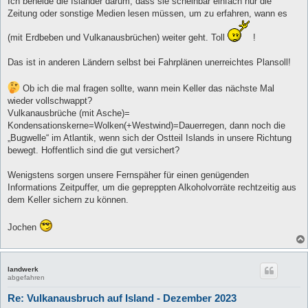
Ich beneide die Isländer darum, dass sie scheinbar einfach nur die
t
Zeitung oder sonstige Medien lesen müssen, um zu erfahren, wann es
r
a
g
(mit Erdbeben und Vulkanausbrüchen) weiter geht. Toll
!
Das ist in anderen Ländern selbst bei Fahrplänen unerreichtes Plansoll!
Ob ich die mal fragen sollte, wann mein Keller das nächste Mal
wieder vollschwappt?
Vulkanausbrüche (mit Asche)=
Kondensationskerne=Wolken(+Westwind)=Dauerregen, dann noch die
„Bugwelle“ im Atlantik, wenn sich der Ostteil Islands in unsere Richtung
bewegt. Hoffentlich sind die gut versichert?
Wenigstens sorgen unsere Fernspäher für einen genügenden
Informations Zeitpuffer, um die gepreppten Alkoholvorräte rechtzeitig aus
dem Keller sichern zu können.
Jochen
landwerk
abgefahren
Re: Vulkanausbruch auf Island - Dezember 2023