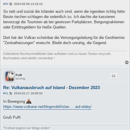
B
#50
2024-02-09 13:16:10
e
i
So nett und sozial die Isländer auch sind, wenn die irgendwo richtig fette
t
Beute riechen schlagen die ordentlich zu. Ich dachte die kassieren
r
a
bevorzugt die Touristen ab bei gewissen Parkplätzen, Bergungsaktionen
g
oder Eintittsgeldern für heiße Quellen.
Dort hat der Vulkan scheinbar die Versorgungsleitung für die Geothermie
"Zentralheizungen" erwischt. Bleibt doch unruhig, die Gegend.
Gefundene Rechtschreibfehler bitte aufheben und zu neuen Texten recyceln.
Buchstaben sind wieder verwertbar !
Puffi
süchtig
Re: Vulkanausbruch auf Island - Dezember 2023
B
#51
2024-02-17 19:05:50
e
i
In Bewegung
t
https://www.vulkane.net/blogmobil/islan ... auf-eldey/
r
a
g
Gruß Puffi
"Freiheit beginnt wo Wege enden"