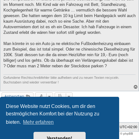
im Moment noch. Mit Kind wär ein Fahrzeug mit Bett, Standheizung,
Kochgelegenheit für warme Getränke ... vermutlich die bessere Wahl
gewesen. Die hatten wegen dem 10 kg Limit beim Handgepäck wohl auch
kaum Ausrüstung dabei, noch so eine Sache. Aber mit den
Autovermietern dort ist es eh ein Desaster. Ich hab Fahrzeuge in einem
Zustand erlebt die wären hier sofort still gelegt worden.
Man könnte in so ein Auto ja ne elektische Fußbodenheizung einbauen
zum Beispiel, das ist total simpel. Oder ne chinesische Dieselheizung für
100€. Statt dessen tun die da einen Heizlüfter rein für 19,- Euro (noch
billiger) und los gehts. Ob da überhaupt ein Verlängerungskabel dabei ist
? Oder muss man 2 Meter neben der Steckdose parken ?
Gefundene Rechtschreibfehler bitte aufheben und zu neuen Texten recyceln.
Buchstaben sind wieder verwertbar !
Antworten
Diese Website nutzt Cookies, um dir den
1
2
3
4
Vorherige
Nächste
97 Beiträge
bestmöglichen Komfort bei der Nutzung zu
bieten.
Mehr erfahren
Foren-Übersicht
Alle Zeiten sind
UTC+02:00
Style developer by
support forum tricolor
,
Powered by
phpBB
® Forum Software © phpBB
Limited
Verstanden!