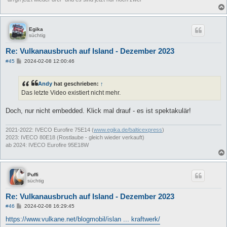
Egika
süchtig
Re: Vulkanausbruch auf Island - Dezember 2023
B
#45
2024-02-08 12:00:46
e
i
t
Andy
hat geschrieben:
↑
r
a
Das letzte Video existiert nicht mehr.
g
Doch, nur nicht embedded. Klick mal drauf - es ist spektakulär!
2021-2022: IVECO Eurofire 75E14 (
www.egika.de/balticexpress
)
2023: IVECO 80E18 (Rostlaube - gleich wieder verkauft)
ab 2024: IVECO Eurofire 95E18W
Puffi
süchtig
Re: Vulkanausbruch auf Island - Dezember 2023
B
#46
2024-02-08 16:29:45
e
i
https://www.vulkane.net/blogmobil/islan ... kraftwerk/
t