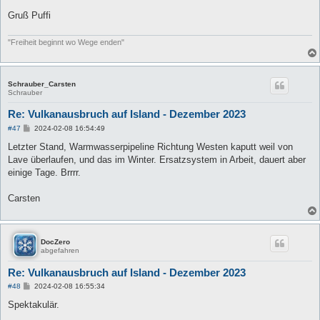
r
a
Gruß Puffi
g
"Freiheit beginnt wo Wege enden"
Schrauber_Carsten
Schrauber
Re: Vulkanausbruch auf Island - Dezember 2023
B
#47
2024-02-08 16:54:49
e
i
Letzter Stand, Warmwasserpipeline Richtung Westen kaputt weil von
t
Lave überlaufen, und das im Winter. Ersatzsystem in Arbeit, dauert aber
r
a
einige Tage. Brrrr.
g
Carsten
DocZero
abgefahren
Re: Vulkanausbruch auf Island - Dezember 2023
B
#48
2024-02-08 16:55:34
e
i
Spektakulär.
t
r