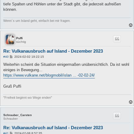
tiefe Spalten und Höhlen unter der Stadt gibt, die jederzeit aufreißen
können.
Wenn´s um Island geht, einfach bei mir fragen.
Puffi
süchtig
Re: Vulkanausbruch auf Island - Dezember 2023
B
#40
2024-02-02 19:22:15
e
i
Weiterhin scheint die Situation einigermaßen unübersichtlich. Da ist wohl
t
einiges in Bewegung...
r
a
https://www.vulkane.net/blogmobil/islan ... -02-02-24/
g
Gruß Puffi
"Freiheit beginnt wo Wege enden"
Schrauber_Carsten
Schrauber
Re: Vulkanausbruch auf Island - Dezember 2023
B
#41
2024-02-08 8:57:35