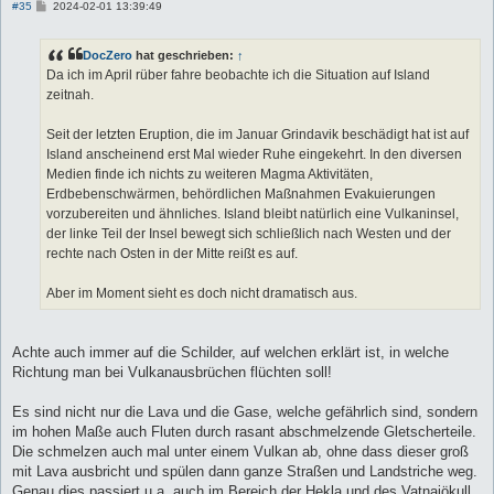
B
#35
2024-02-01 13:39:49
e
i
t
DocZero
hat geschrieben:
↑
r
a
Da ich im April rüber fahre beobachte ich die Situation auf Island
g
zeitnah.
Seit der letzten Eruption, die im Januar Grindavik beschädigt hat ist auf
Island anscheinend erst Mal wieder Ruhe eingekehrt. In den diversen
Medien finde ich nichts zu weiteren Magma Aktivitäten,
Erdbebenschwärmen, behördlichen Maßnahmen Evakuierungen
vorzubereiten und ähnliches. Island bleibt natürlich eine Vulkaninsel,
der linke Teil der Insel bewegt sich schließlich nach Westen und der
rechte nach Osten in der Mitte reißt es auf.
Aber im Moment sieht es doch nicht dramatisch aus.
Achte auch immer auf die Schilder, auf welchen erklärt ist, in welche
Richtung man bei Vulkanausbrüchen flüchten soll!
Es sind nicht nur die Lava und die Gase, welche gefährlich sind, sondern
im hohen Maße auch Fluten durch rasant abschmelzende Gletscherteile.
Die schmelzen auch mal unter einem Vulkan ab, ohne dass dieser groß
mit Lava ausbricht und spülen dann ganze Straßen und Landstriche weg.
Genau dies passiert u.a. auch im Bereich der Hekla und des Vatnajökull..