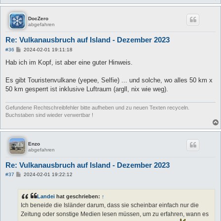
DocZero
abgefahren
Re: Vulkanausbruch auf Island - Dezember 2023
B
#36
2024-02-01 19:11:18
e
i
Hab ich im Kopf, ist aber eine guter Hinweis.
t
r
a
Es gibt Touristenvulkane (yepee, Selfie) ... und solche, wo alles 50 km x
g
50 km gesperrt ist inklusive Luftraum (argll, nix wie weg).
Gefundene Rechtschreibfehler bitte aufheben und zu neuen Texten recyceln.
Buchstaben sind wieder verwertbar !
Enzo
abgefahren
Re: Vulkanausbruch auf Island - Dezember 2023
B
#37
2024-02-01 19:22:12
e
i
t
Landei
hat geschrieben:
↑
r
a
Ich beneide die Isländer darum, dass sie scheinbar einfach nur die
g
Zeitung oder sonstige Medien lesen müssen, um zu erfahren, wann es