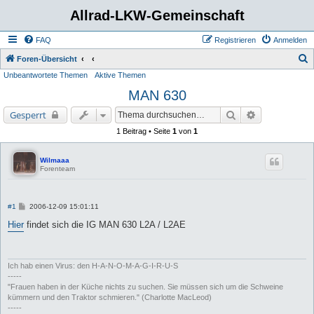
Allrad-LKW-Gemeinschaft
FAQ
Registrieren
Anmelden
S
Foren-Übersicht
Unbeantwortete Themen
Aktive Themen
u
MAN 630
c
h
Suche
Erweiterte Su
Gesperrt
e
1 Beitrag • Seite
1
von
1
Wilmaaa
Forenteam
B
#1
2006-12-09 15:01:11
e
i
Hier
findet sich die IG MAN 630 L2A / L2AE
t
r
a
g
Ich hab einen Virus: den H-A-N-O-M-A-G-I-R-U-S
-----
"Frauen haben in der Küche nichts zu suchen. Sie müssen sich um die Schweine
kümmern und den Traktor schmieren." (Charlotte MacLeod)
-----