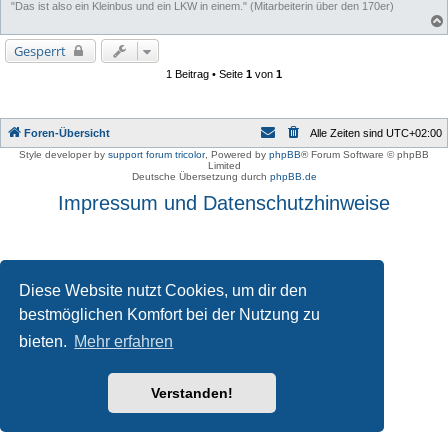
"Das ist also ein Kleinbus und ein LKW in einem." (Mitarbeiterin über den 170er)
Gesperrt
1 Beitrag • Seite
1
von
1
Foren-Übersicht
Alle Zeiten sind
UTC+02:00
Style developer by
support forum tricolor
,
Powered by
phpBB
® Forum Software © phpBB
Limited
Deutsche Übersetzung durch
phpBB.de
Impressum und Datenschutzhinweise
Diese Website nutzt Cookies, um dir den
bestmöglichen Komfort bei der Nutzung zu
bieten.
Mehr erfahren
Verstanden!