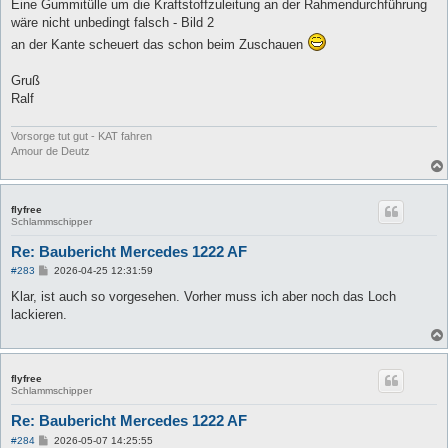
i
Eine Gummitülle um die Kraftstoffzuleitung an der Rahmendurchführung
t
wäre nicht unbedingt falsch - Bild 2
r
a
an der Kante scheuert das schon beim Zuschauen
g
Gruß
Ralf
Vorsorge tut gut - KAT fahren
Amour de Deutz
flyfree
Schlammschipper
Re: Baubericht Mercedes 1222 AF
B
#283
2026-04-25 12:31:59
e
i
Klar, ist auch so vorgesehen. Vorher muss ich aber noch das Loch
t
lackieren.
r
a
g
flyfree
Schlammschipper
Re: Baubericht Mercedes 1222 AF
B
#284
2026-05-07 14:25:55