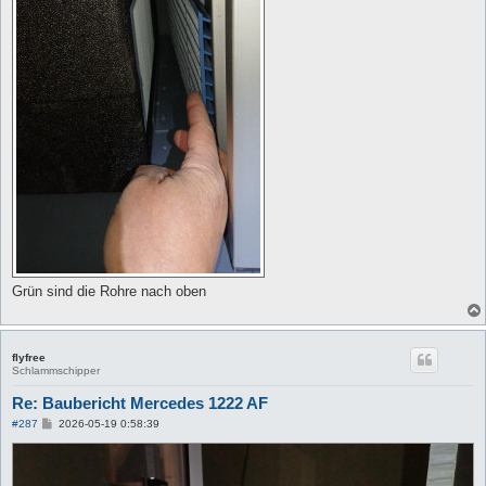
Grün sind die Rohre nach oben
flyfree
Schlammschipper
Re: Baubericht Mercedes 1222 AF
B
#287
2026-05-19 0:58:39
e
i
t
r