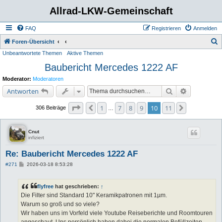
Allrad-LKW-Gemeinschaft
FAQ
Registrieren
Anmelden
S
Foren-Übersicht
Unbeantwortete Themen
Aktive Themen
u
Baubericht Mercedes 1222 AF
c
h
Moderator:
Moderatoren
e
Suche
Erweiterte 
Antworten
Seite
10
von
11
1
7
8
9
10
11
Vorherige
Nächste
306 Beiträge
…
Cnut
infiziert
Re: Baubericht Mercedes 1222 AF
B
#271
2026-03-18 8:53:28
e
i
t
flyfree
hat geschrieben:
↑
r
a
Die Filter sind Standard 10" Keramikpatronen mit 1µm.
g
Warum so groß und so viele?
Wir haben uns im Vorfeld viele Youtube Reiseberichte und Roomtouren
angeschaut. Uns persönlich haben dabei die normalen Befüllzeiten