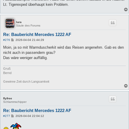
Lt. Tigerexped überhaupt kein Problem.
lura
Säule des Forums
Re: Baubericht Mercedes 1222 AF
B
#276
2026-04-04 21:44:29
e
i
Moin, ja so mit Warmduscherkit wird das Reisen angenehm. Gab es den
t
nicht auch in passendem grau?
r
a
Das wäre weniger auffällig.
g
Gruß
Bernd
Gewinne Zeit durch Langsamkeit
flyfree
Schlammschipper
Re: Baubericht Mercedes 1222 AF
B
#277
2026-04-04 22:04:12
e
i
t