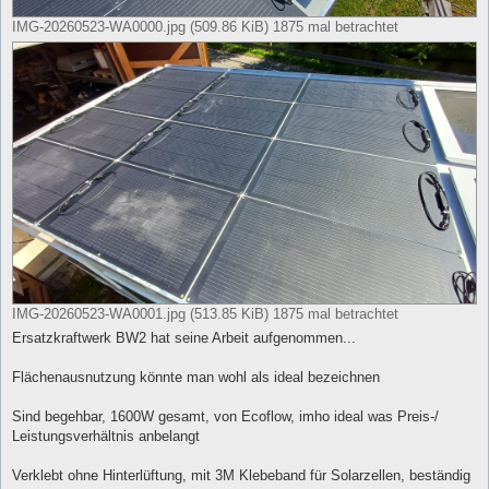
IMG-20260523-WA0000.jpg (509.86 KiB) 1875 mal betrachtet
IMG-20260523-WA0001.jpg (513.85 KiB) 1875 mal betrachtet
Ersatzkraftwerk BW2 hat seine Arbeit aufgenommen...
Flächenausnutzung könnte man wohl als ideal bezeichnen
Sind begehbar, 1600W gesamt, von Ecoflow, imho ideal was Preis-/
Leistungsverhältnis anbelangt
Verklebt ohne Hinterlüftung, mit 3M Klebeband für Solarzellen, beständig