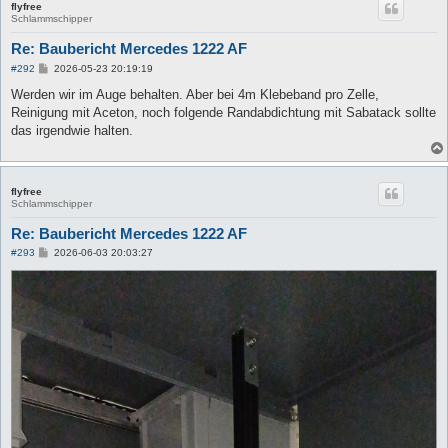
flyfree
Schlammschipper
Re: Baubericht Mercedes 1222 AF
B
#292
2026-05-23 20:19:19
e
i
Werden wir im Auge behalten. Aber bei 4m Klebeband pro Zelle,
t
Reinigung mit Aceton, noch folgende Randabdichtung mit Sabatack sollte
r
a
das irgendwie halten.
g
flyfree
Schlammschipper
Re: Baubericht Mercedes 1222 AF
B
#293
2026-06-03 20:03:27
e
i
t
r
a
g