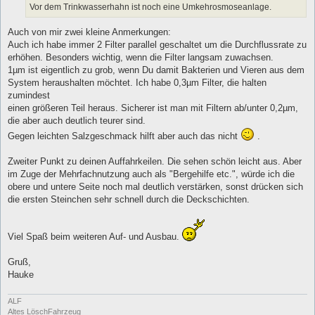
Vor dem Trinkwasserhahn ist noch eine Umkehrosmoseanlage.
Auch von mir zwei kleine Anmerkungen:
Auch ich habe immer 2 Filter parallel geschaltet um die Durchflussrate zu
erhöhen. Besonders wichtig, wenn die Filter langsam zuwachsen.
1µm ist eigentlich zu grob, wenn Du damit Bakterien und Vieren aus dem
System heraushalten möchtet. Ich habe 0,3µm Filter, die halten
zumindest
einen größeren Teil heraus. Sicherer ist man mit Filtern ab/unter 0,2µm,
die aber auch deutlich teurer sind.
Gegen leichten Salzgeschmack hilft aber auch das nicht
.
Zweiter Punkt zu deinen Auffahrkeilen. Die sehen schön leicht aus. Aber
im Zuge der Mehrfachnutzung auch als "Bergehilfe etc.", würde ich die
obere und untere Seite noch mal deutlich verstärken, sonst drücken sich
die ersten Steinchen sehr schnell durch die Deckschichten.
Viel Spaß beim weiteren Auf- und Ausbau.
Gruß,
Hauke
ALF
Altes LöschFahrzeug