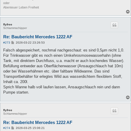
oder
Abenteuer Leben Freiheit
flyfree
Schlammschipper
Re: Baubericht Mercedes 1222 AF
B
#273
2026-03-22 23:26:53
e
i
Falsch abgespeichert, nochmal nachgeschaut: es sind 0,5µm nicht 1,0.
t
Für Trinkwasser gibt es noch einen Umkehrosmosewasserhahn (ohne
r
a
Tank, mit direktem Durchfluss, u.a. macht er auch kochendes Wasser).
g
Befüllung entweder aus Oberflächenwasser (Ansaugschlauch hat 10m)
oder bei Wasserhähnen etc. über faltbare Wildwanne. Das sind
Transportbehälter für erlegtes Wild aus wasserdichtem flexiblem Stoff,
Inhalt ca. 200l.
Sprich Wanne halb voll laufen lassen, Ansaugschlauch rein und dann
Pumpe starten.
flyfree
Schlammschipper
Re: Baubericht Mercedes 1222 AF
B
#274
2026-03-25 15:06:21