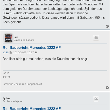
das Sperrholz und die Hartschaumplatten bis runter aufs Monopan. Mit
dem gleichen Durchmesser der Lochsäge säge ich runde Zylinder aus
30mm Siebdruckplatte aus. In diese werden dann metrische
Gewindeeinsätzze gedreht. Dass ganze wird dann mit Sabatack 750 ins
Loch geklebt.
lura
Säule des Forums
Re: Baubericht Mercedes 1222 AF
B
#280
2026-04-07 20:27:36
e
i
Das liest sich gut,mal sehen, was die Dauerhaltbarkeit sagt.
t
r
a
g
Gruß
Bernd
Gewinne Zeit durch Langsamkeit
flyfree
Schlammschipper
Re: Baubericht Mercedes 1222 AF