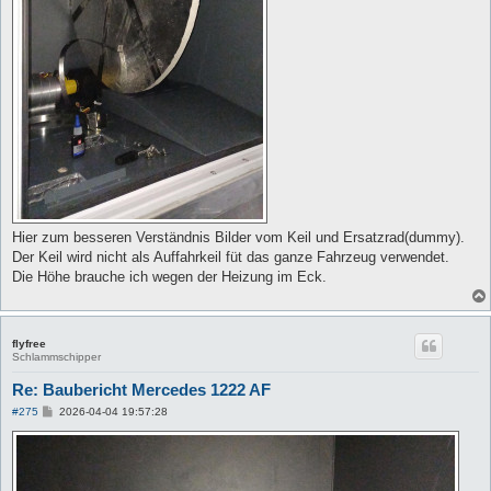
Hier zum besseren Verständnis Bilder vom Keil und Ersatzrad(dummy).
Der Keil wird nicht als Auffahrkeil füt das ganze Fahrzeug verwendet.
Die Höhe brauche ich wegen der Heizung im Eck.
flyfree
Schlammschipper
Re: Baubericht Mercedes 1222 AF
B
#275
2026-04-04 19:57:28
e
i
t
r
a
g