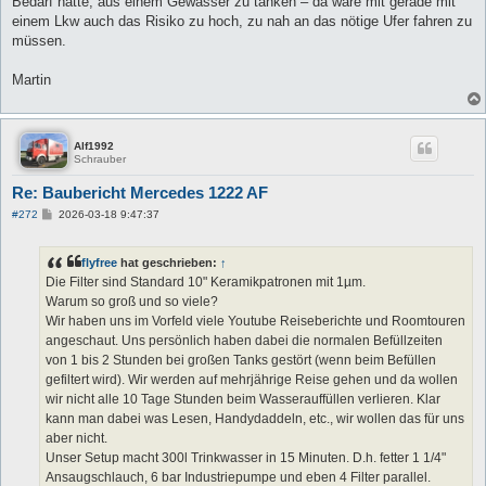
Bedarf hatte, aus einem Gewässer zu tanken – da wäre mit gerade mit
einem Lkw auch das Risiko zu hoch, zu nah an das nötige Ufer fahren zu
müssen.
Martin
Alf1992
Schrauber
Re: Baubericht Mercedes 1222 AF
B
#272
2026-03-18 9:47:37
e
i
t
flyfree
hat geschrieben:
↑
r
a
Die Filter sind Standard 10" Keramikpatronen mit 1µm.
g
Warum so groß und so viele?
Wir haben uns im Vorfeld viele Youtube Reiseberichte und Roomtouren
angeschaut. Uns persönlich haben dabei die normalen Befüllzeiten
von 1 bis 2 Stunden bei großen Tanks gestört (wenn beim Befüllen
gefiltert wird). Wir werden auf mehrjährige Reise gehen und da wollen
wir nicht alle 10 Tage Stunden beim Wasserauffüllen verlieren. Klar
kann man dabei was Lesen, Handydaddeln, etc., wir wollen das für uns
aber nicht.
Unser Setup macht 300l Trinkwasser in 15 Minuten. D.h. fetter 1 1/4"
Ansaugschlauch, 6 bar Industriepumpe und eben 4 Filter parallel.