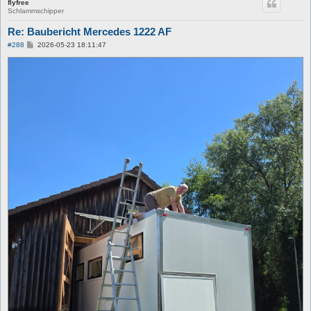
flyfree
Schlammschipper
Re: Baubericht Mercedes 1222 AF
B
#288
2026-05-23 18:11:47
e
i
t
r
a
g