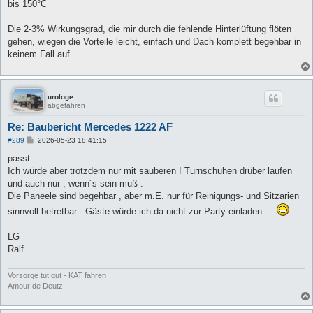
bis 150°C
Die 2-3% Wirkungsgrad, die mir durch die fehlende Hinterlüftung flöten
gehen, wiegen die Vorteile leicht, einfach und Dach komplett begehbar in
keinem Fall auf
urologe
abgefahren
Re: Baubericht Mercedes 1222 AF
B
#289
2026-05-23 18:41:15
e
i
passt .
t
Ich würde aber trotzdem nur mit sauberen ! Turnschuhen drüber laufen
r
a
und auch nur , wenn´s sein muß .
g
Die Paneele sind begehbar , aber m.E. nur für Reinigungs- und Sitzarien
sinnvoll betretbar - Gäste würde ich da nicht zur Party einladen ...
LG
Ralf
Vorsorge tut gut - KAT fahren
Amour de Deutz