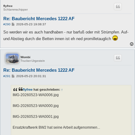
flyfree
Schlammschipper
Re: Baubericht Mercedes 1222 AF
B
#290
2026-05-23 19:08:37
e
i
So werden wir es auch handhaben - nur barfuß oder mit Strümpfen. Auf-
t
und Abstieg durch die Betten innen ist eh ned promilletauglich
r
a
g
Wombi
Trucker-Urgestein
Re: Baubericht Mercedes 1222 AF
B
#291
2026-05-23 20:01:31
e
i
t
flyfree
hat geschrieben:
↑
r
a
IMG-20260523-WA0006.jpg
g
IMG-20260523-WA0000.jpg
IMG-20260523-WA0001.jpg
Ersatzkraftwerk BW2 hat seine Arbeit aufgenommen...