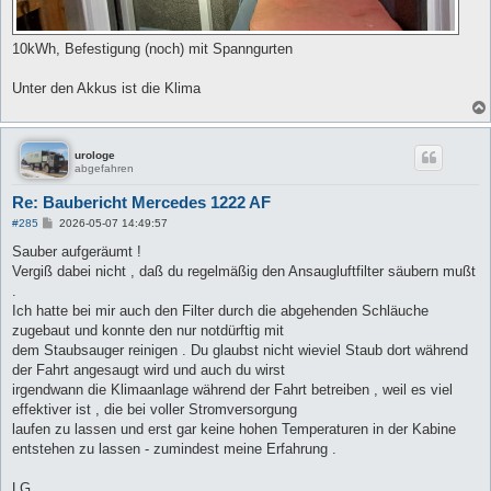
10kWh, Befestigung (noch) mit Spanngurten
Unter den Akkus ist die Klima
urologe
abgefahren
Re: Baubericht Mercedes 1222 AF
B
#285
2026-05-07 14:49:57
e
i
Sauber aufgeräumt !
t
Vergiß dabei nicht , daß du regelmäßig den Ansaugluftfilter säubern mußt
r
a
.
g
Ich hatte bei mir auch den Filter durch die abgehenden Schläuche
zugebaut und konnte den nur notdürftig mit
dem Staubsauger reinigen . Du glaubst nicht wieviel Staub dort während
der Fahrt angesaugt wird und auch du wirst
irgendwann die Klimaanlage während der Fahrt betreiben , weil es viel
effektiver ist , die bei voller Stromversorgung
laufen zu lassen und erst gar keine hohen Temperaturen in der Kabine
entstehen zu lassen - zumindest meine Erfahrung .
LG