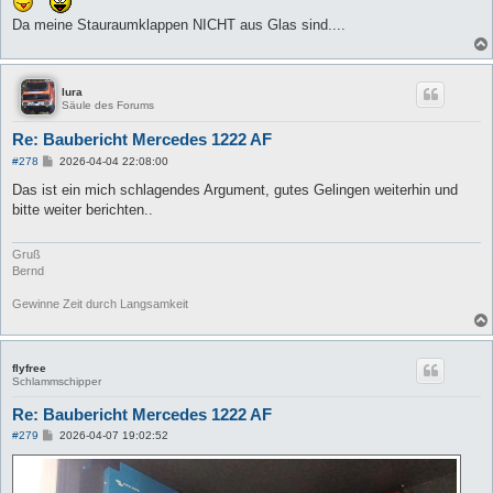
r
a
Da meine Stauraumklappen NICHT aus Glas sind....
g
lura
Säule des Forums
Re: Baubericht Mercedes 1222 AF
B
#278
2026-04-04 22:08:00
e
i
Das ist ein mich schlagendes Argument, gutes Gelingen weiterhin und
t
bitte weiter berichten..
r
a
g
Gruß
Bernd
Gewinne Zeit durch Langsamkeit
flyfree
Schlammschipper
Re: Baubericht Mercedes 1222 AF
B
#279
2026-04-07 19:02:52
e
i
t
r