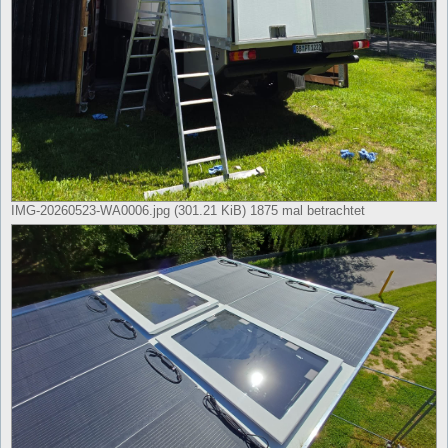
IMG-20260523-WA0006.jpg (301.21 KiB) 1875 mal betrachtet