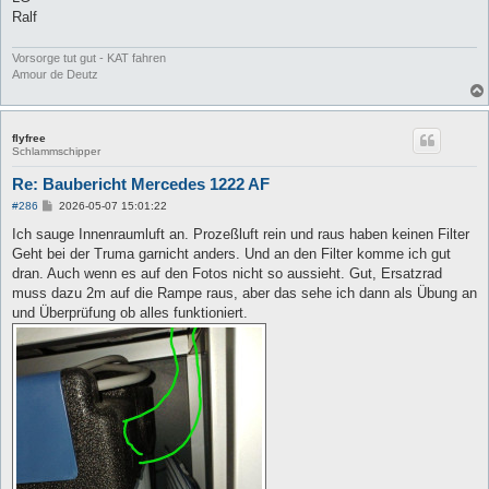
Ralf
Vorsorge tut gut - KAT fahren
Amour de Deutz
flyfree
Schlammschipper
Re: Baubericht Mercedes 1222 AF
B
#286
2026-05-07 15:01:22
e
i
Ich sauge Innenraumluft an. Prozeßluft rein und raus haben keinen Filter
t
Geht bei der Truma garnicht anders. Und an den Filter komme ich gut
r
a
dran. Auch wenn es auf den Fotos nicht so aussieht. Gut, Ersatzrad
g
muss dazu 2m auf die Rampe raus, aber das sehe ich dann als Übung an
und Überprüfung ob alles funktioniert.