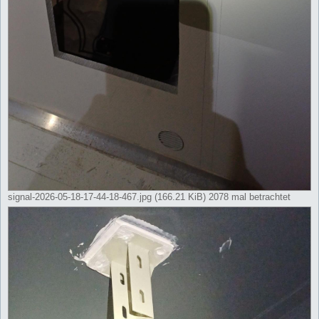
signal-2026-05-18-17-44-18-467.jpg (166.21 KiB) 2078 mal betrachtet