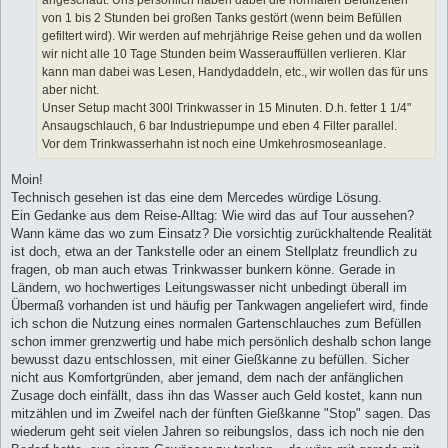
von 1 bis 2 Stunden bei großen Tanks gestört (wenn beim Befüllen
gefiltert wird). Wir werden auf mehrjährige Reise gehen und da wollen
wir nicht alle 10 Tage Stunden beim Wasserauffüllen verlieren. Klar
kann man dabei was Lesen, Handydaddeln, etc., wir wollen das für uns
aber nicht.
Unser Setup macht 300l Trinkwasser in 15 Minuten. D.h. fetter 1 1/4"
Ansaugschlauch, 6 bar Industriepumpe und eben 4 Filter parallel.
Vor dem Trinkwasserhahn ist noch eine Umkehrosmoseanlage.
Moin!
Technisch gesehen ist das eine dem Mercedes würdige Lösung.
Ein Gedanke aus dem Reise-Alltag: Wie wird das auf Tour aussehen?
Wann käme das wo zum Einsatz? Die vorsichtig zurückhaltende Realität
ist doch, etwa an der Tankstelle oder an einem Stellplatz freundlich zu
fragen, ob man auch etwas Trinkwasser bunkern könne. Gerade in
Ländern, wo hochwertiges Leitungswasser nicht unbedingt überall im
Übermaß vorhanden ist und häufig per Tankwagen angeliefert wird, finde
ich schon die Nutzung eines normalen Gartenschlauches zum Befüllen
schon immer grenzwertig und habe mich persönlich deshalb schon lange
bewusst dazu entschlossen, mit einer Gießkanne zu befüllen. Sicher
nicht aus Komfortgründen, aber jemand, dem nach der anfänglichen
Zusage doch einfällt, dass ihn das Wasser auch Geld kostet, kann nun
mitzählen und im Zweifel nach der fünften Gießkanne "Stop" sagen. Das
wiederum geht seit vielen Jahren so reibungslos, dass ich noch nie den