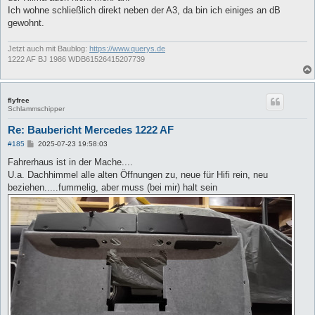
Ich wohne schließlich direkt neben der A3, da bin ich einiges an dB
gewohnt.
Jetzt auch mit Baublog:
https://www.querys.de
1222 AF BJ 1986 WDB61526415207739
flyfree
Schlammschipper
Re: Baubericht Mercedes 1222 AF
B
#185
2025-07-23 19:58:03
e
i
Fahrerhaus ist in der Mache....
t
U.a. Dachhimmel alle alten Öffnungen zu, neue für Hifi rein, neu
r
a
beziehen.....fummelig, aber muss (bei mir) halt sein
g