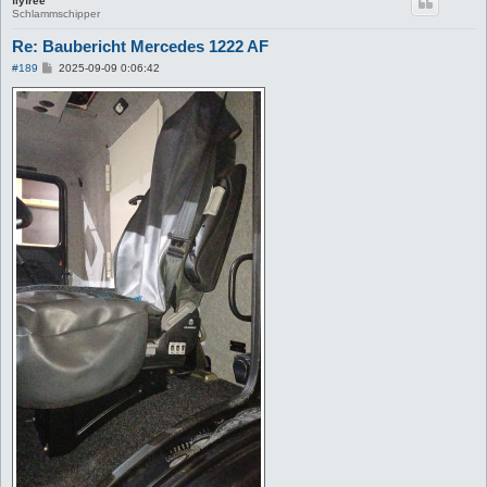
flyfree
Schlammschipper
Re: Baubericht Mercedes 1222 AF
B
#189
2025-09-09 0:06:42
e
i
t
r
a
g