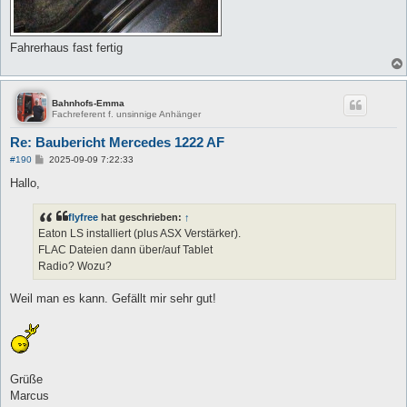
Fahrerhaus fast fertig
Bahnhofs-Emma
Fachreferent f. unsinnige Anhänger
Re: Baubericht Mercedes 1222 AF
B
#190
2025-09-09 7:22:33
e
i
Hallo,
t
r
a
flyfree
hat geschrieben:
↑
g
Eaton LS installiert (plus ASX Verstärker).
FLAC Dateien dann über/auf Tablet
Radio? Wozu?
Weil man es kann. Gefällt mir sehr gut!
Grüße
Marcus