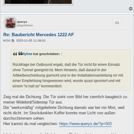
querys
abgefahren
Re: Baubericht Mercedes 1222 AF
B
#204
2025-11-05 11:38:01
e
i
t
flyfree
hat geschrieben:
↑
r
a
g
Rückfrage bei Outbound ergab, daß die Tür nicht für einen Einsatz
ohne Tunnel geeignet ist. Mein Hinweis, daß darauf in der
Artikelbeschreibung garnicht und in der Installationsanleitung nir mit
einer Empfehlung hingewiesen wird, wurde quasi ignoriert und mit
einem "is halt so" kommentiert.
Zeig mal die Dichtung. Die Tür sieht vom Bild her ziemlich baugleich zu
meiner Widebird/Sidestep Tür aus.
Die "werksmäßig" mitgelieferte Dichtung damals war bei mir Mist, weil
nicht dicht. Im Stockdunklen Koffer konnte man Licht von außen
durchschimmern sehen.
Hier kannst du mal vergleichen:
https://www.querys.de/?p=503