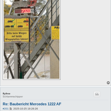
flyfree
Schlammschipper
Re: Baubericht Mercedes 1222 AF
B
#201
2025-10-25 19:26:26