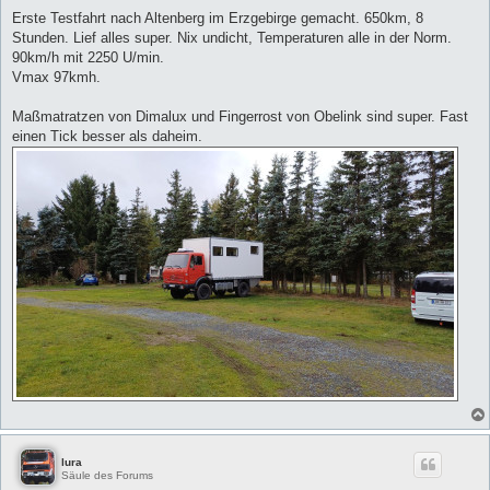
e
i
Erste Testfahrt nach Altenberg im Erzgebirge gemacht. 650km, 8
t
Stunden. Lief alles super. Nix undicht, Temperaturen alle in der Norm.
r
a
90km/h mit 2250 U/min.
g
Vmax 97kmh.
Maßmatratzen von Dimalux und Fingerrost von Obelink sind super. Fast
einen Tick besser als daheim.
lura
Säule des Forums