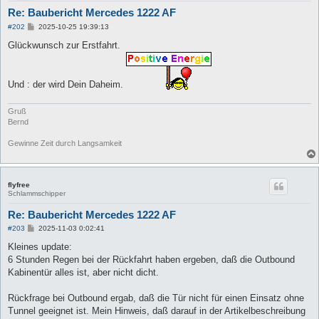
Re: Baubericht Mercedes 1222 AF
B
#202
2025-10-25 19:39:13
e
i
Glückwunsch zur Erstfahrt.
t
r
a
g
Und : der wird Dein Daheim.
Gruß
Bernd
Gewinne Zeit durch Langsamkeit
flyfree
Schlammschipper
Re: Baubericht Mercedes 1222 AF
B
#203
2025-11-03 0:02:41
e
i
Kleines update:
t
6 Stunden Regen bei der Rückfahrt haben ergeben, daß die Outbound
r
a
Kabinentür alles ist, aber nicht dicht.
g
Rückfrage bei Outbound ergab, daß die Tür nicht für einen Einsatz ohne
Tunnel geeignet ist. Mein Hinweis, daß darauf in der Artikelbeschreibung