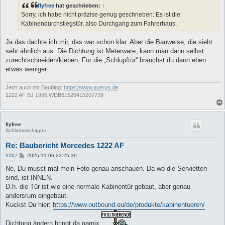
t
flyfree
hat geschrieben:
↑
r
a
Sorry, ich habe nicht präzise genug geschrieben: Es ist die
g
Kabinendurchstiegstür, also Durchgang zum Fahrerhaus.
Ja das dachte ich mir, das war schon klar. Aber die Bauweise, die sieht
sehr ähnlich aus. Die Dichtung ist Meterware, kann man dann selbst
zurechtschneiden/kleben. Für die „Schlupftür“ brauchst du dann eben
etwas weniger.
Jetzt auch mit Baublog:
https://www.querys.de
1222 AF BJ 1986 WDB61526415207739
flyfree
Schlammschipper
Re: Baubericht Mercedes 1222 AF
B
#207
2025-11-06 23:25:39
e
i
Ne, Du musst mal mein Foto genau anschauen. Da wo die Servietten
t
sind, ist INNEN.
r
a
D.h. die Tür ist wie eine normale Kabinentür gebaut, aber genau
g
andersrum eingebaut.
Kuckst Du hier:
https://www.outbound.eu/de/produkte/kabinentueren/
Dichtung ändern bringt da garnix