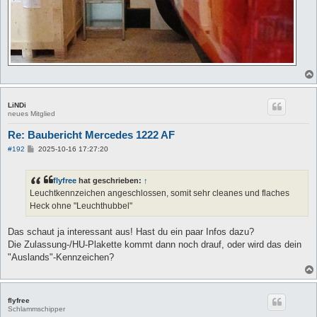
LiNDi
neues Mitglied
Re: Baubericht Mercedes 1222 AF
B
#192
2025-10-16 17:27:20
e
i
t
flyfree
hat geschrieben:
↑
r
a
Leuchtkennzeichen angeschlossen, somit sehr cleanes und flaches
g
Heck ohne "Leuchthubbel"
Das schaut ja interessant aus! Hast du ein paar Infos dazu?
Die Zulassung-/HU-Plakette kommt dann noch drauf, oder wird das dein
"Auslands"-Kennzeichen?
flyfree
Schlammschipper