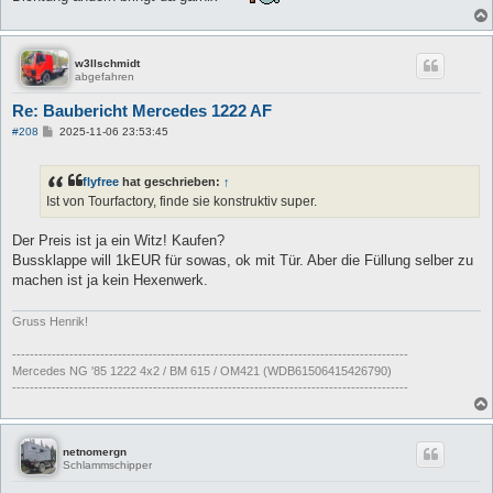
w3llschmidt
abgefahren
Re: Baubericht Mercedes 1222 AF
B
#208
2025-11-06 23:53:45
e
i
t
flyfree
hat geschrieben:
↑
r
a
Ist von Tourfactory, finde sie konstruktiv super.
g
Der Preis ist ja ein Witz! Kaufen?
Bussklappe will 1kEUR für sowas, ok mit Tür. Aber die Füllung selber zu
machen ist ja kein Hexenwerk.
Gruss Henrik!
------------------------------------------------------------------------------------------
Mercedes NG '85 1222 4x2 / BM 615 / OM421 (WDB61506415426790)
------------------------------------------------------------------------------------------
netnomergn
Schlammschipper