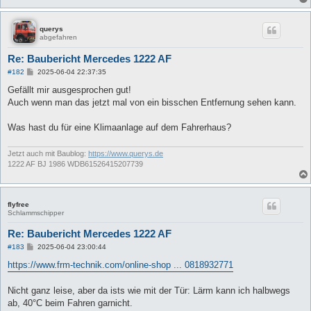
querys
abgefahren
Re: Baubericht Mercedes 1222 AF
B
#182
2025-06-04 22:37:35
e
i
Gefällt mir ausgesprochen gut!
t
Auch wenn man das jetzt mal von ein bisschen Entfernung sehen kann.
r
a
g
Was hast du für eine Klimaanlage auf dem Fahrerhaus?
Jetzt auch mit Baublog:
https://www.querys.de
1222 AF BJ 1986 WDB61526415207739
flyfree
Schlammschipper
Re: Baubericht Mercedes 1222 AF
B
#183
2025-06-04 23:00:44
e
i
https://www.frm-technik.com/online-shop ... 0818932771
t
r
a
Nicht ganz leise, aber da ists wie mit der Tür: Lärm kann ich halbwegs
g
ab, 40°C beim Fahren garnicht.