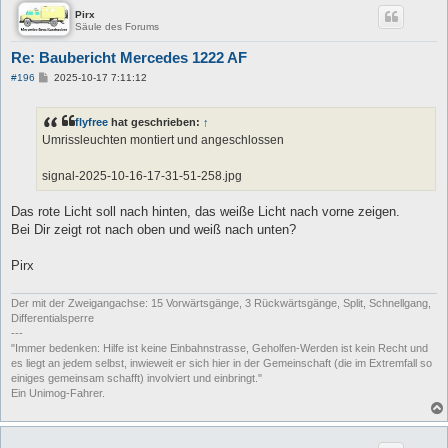
Pirx
Säule des Forums
Re: Baubericht Mercedes 1222 AF
B
#196
2025-10-17 7:11:12
e
i
t
flyfree
hat geschrieben:
↑
r
a
Umrissleuchten montiert und angeschlossen
g
signal-2025-10-16-17-31-51-258.jpg
Das rote Licht soll nach hinten, das weiße Licht nach vorne zeigen.
Bei Dir zeigt rot nach oben und weiß nach unten?
Pirx
Der mit der Zweigangachse: 15 Vorwärtsgänge, 3 Rückwärtsgänge, Split, Schnellgang,
Differentialsperre
---
"Immer bedenken: Hilfe ist keine Einbahnstrasse, Geholfen-Werden ist kein Recht und
es liegt an jedem selbst, inwieweit er sich hier in der Gemeinschaft (die im Extremfall so
einiges gemeinsam schafft) involviert und einbringt."
Ein Unimog-Fahrer.