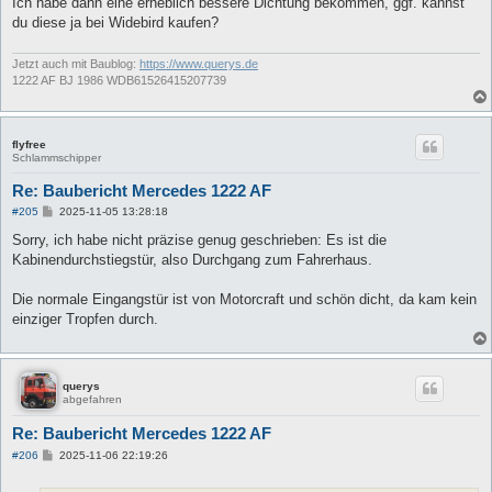
Ich habe dann eine erheblich bessere Dichtung bekommen, ggf. kannst
du diese ja bei Widebird kaufen?
Jetzt auch mit Baublog:
https://www.querys.de
1222 AF BJ 1986 WDB61526415207739
flyfree
Schlammschipper
Re: Baubericht Mercedes 1222 AF
B
#205
2025-11-05 13:28:18
e
i
Sorry, ich habe nicht präzise genug geschrieben: Es ist die
t
Kabinendurchstiegstür, also Durchgang zum Fahrerhaus.
r
a
g
Die normale Eingangstür ist von Motorcraft und schön dicht, da kam kein
einziger Tropfen durch.
querys
abgefahren
Re: Baubericht Mercedes 1222 AF
B
#206
2025-11-06 22:19:26
e
i