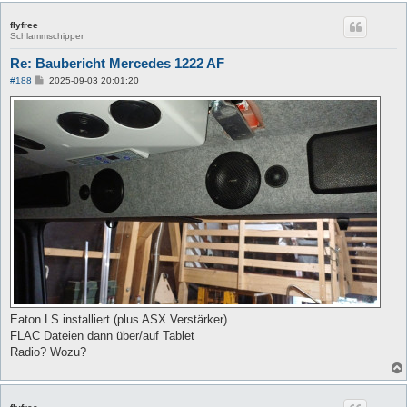
flyfree
Schlammschipper
Re: Baubericht Mercedes 1222 AF
B
#188
2025-09-03 20:01:20
e
i
t
r
a
g
Eaton LS installiert (plus ASX Verstärker).
FLAC Dateien dann über/auf Tablet
Radio? Wozu?