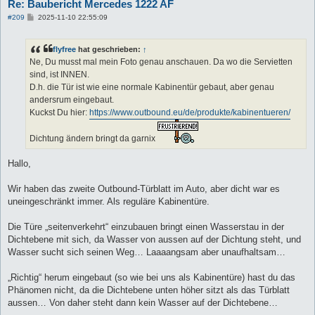
Re: Baubericht Mercedes 1222 AF
B
#209
2025-11-10 22:55:09
e
i
t
flyfree
hat geschrieben:
↑
r
a
Ne, Du musst mal mein Foto genau anschauen. Da wo die Servietten
g
sind, ist INNEN.
D.h. die Tür ist wie eine normale Kabinentür gebaut, aber genau
andersrum eingebaut.
Kuckst Du hier:
https://www.outbound.eu/de/produkte/kabinentueren/
Dichtung ändern bringt da garnix
Hallo,
Wir haben das zweite Outbound-Türblatt im Auto, aber dicht war es
uneingeschränkt immer. Als reguläre Kabinentüre.
Die Türe „seitenverkehrt“ einzubauen bringt einen Wasserstau in der
Dichtebene mit sich, da Wasser von aussen auf der Dichtung steht, und
Wasser sucht sich seinen Weg… Laaaangsam aber unaufhaltsam…
„Richtig“ herum eingebaut (so wie bei uns als Kabinentüre) hast du das
Phänomen nicht, da die Dichtebene unten höher sitzt als das Türblatt
aussen… Von daher steht dann kein Wasser auf der Dichtebene…