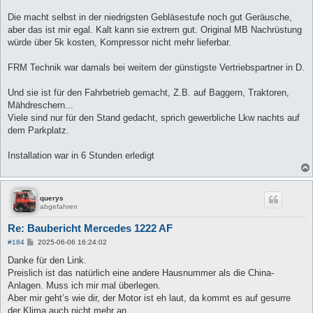
Die macht selbst in der niedrigsten Gebläsestufe noch gut Geräusche,
aber das ist mir egal. Kalt kann sie extrem gut. Original MB Nachrüstung
würde über 5k kosten, Kompressor nicht mehr lieferbar.
FRM Technik war damals bei weitem der günstigste Vertriebspartner in D.
Und sie ist für den Fahrbetrieb gemacht, Z.B. auf Baggern, Traktoren,
Mähdreschern...
Viele sind nur für den Stand gedacht, sprich gewerbliche Lkw nachts auf
dem Parkplatz.
Installation war in 6 Stunden erledigt
querys
abgefahren
Re: Baubericht Mercedes 1222 AF
B
#184
2025-06-06 16:24:02
e
i
Danke für den Link.
t
Preislich ist das natürlich eine andere Hausnummer als die China-
r
a
Anlagen. Muss ich mir mal überlegen.
g
Aber mir geht’s wie dir, der Motor ist eh laut, da kommt es auf gesurre
der Klima auch nicht mehr an.