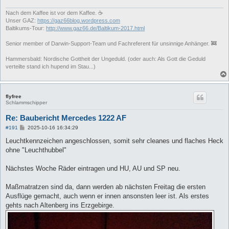
Nach dem Kaffee ist vor dem Kaffee. ☕
Unser GAZ:
https://gaz66blog.wordpress.com
Baltikums-Tour:
http://www.gaz66.de/Baltikum-2017.html
Senior member of Darwin-Support-Team und Fachreferent für unsinnige Anhänger. 🚒
Hammersbald: Nordische Gottheit der Ungeduld. (oder auch: Als Gott die Geduld
verteilte stand ich hupend im Stau...)
flyfree
Schlammschipper
Re: Baubericht Mercedes 1222 AF
B
#191
2025-10-16 16:34:29
e
i
Leuchtkennzeichen angeschlossen, somit sehr cleanes und flaches Heck
t
ohne "Leuchthubbel"
r
a
g
Nächstes Woche Räder eintragen und HU, AU und SP neu.
Maßmatratzen sind da, dann werden ab nächsten Freitag die ersten
Ausflüge gemacht, auch wenn er innen ansonsten leer ist. Als erstes
gehts nach Altenberg ins Erzgebirge.