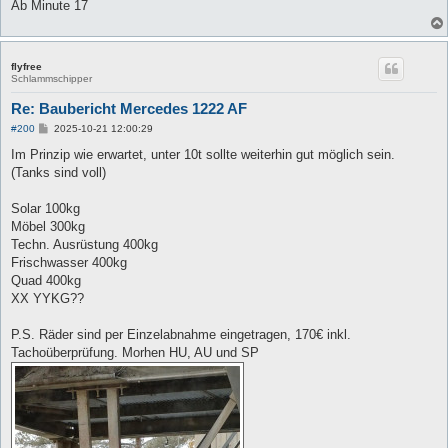
a
Ab Minute 17
g
flyfree
Schlammschipper
Re: Baubericht Mercedes 1222 AF
B
#200
2025-10-21 12:00:29
e
i
Im Prinzip wie erwartet, unter 10t sollte weiterhin gut möglich sein.
t
(Tanks sind voll)
r
a
g
Solar 100kg
Möbel 300kg
Techn. Ausrüstung 400kg
Frischwasser 400kg
Quad 400kg
XX YYKG??
P.S. Räder sind per Einzelabnahme eingetragen, 170€ inkl.
Tachoüberprüfung. Morhen HU, AU und SP