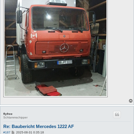
flyfree
Schlammschipper
Re: Baubericht Mercedes 1222 AF
B
#187
2025-08-31 0:35:18