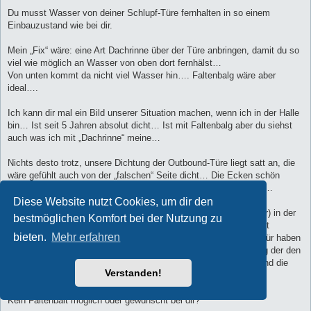
Du musst Wasser von deiner Schlupf-Türe fernhalten in so einem
Einbauzustand wie bei dir.
Mein „Fix“ wäre: eine Art Dachrinne über der Türe anbringen, damit du so
viel wie möglich an Wasser von oben dort fernhälst…
Von unten kommt da nicht viel Wasser hin…. Faltenbalg wäre aber
ideal….
Ich kann dir mal ein Bild unserer Situation machen, wenn ich in der Halle
bin… Ist seit 5 Jahren absolut dicht… Ist mit Faltenbalg aber du siehst
auch was ich mit „Dachrinne“ meine…
Nichts desto trotz, unsere Dichtung der Outbound-Türe liegt satt an, die
wäre gefühlt auch von der „falschen“ Seite dicht… Die Ecken schön
vulkanisiert… Nach dem Prinzip eines guten Dichtungsrahmens…
Diese Website nutzt Cookies, um dir den
Wir haben eine (wie wir finden) geniale Schiebetüre (abschliesbar) in der
bestmöglichen Komfort bei der Nutzung zu
Kabine als Durchgang zum Fahrerhaus, die never wasserdicht ist
bieten.
Mehr erfahren
(wussten wir aber und war auch so bewusst gewählt…), aber dafür haben
wir nen sehr gut dimensionierten und funktionierenden Faltenbalg der den
Schlupf als System halt dicht macht… Btw, die Schiebetüre stand die
Verstanden!
letzten 5 Jahre immer offen, (ausser in der Dunkelheit)….
Kein Faltenbalt möglich oder gewünscht bei dir?