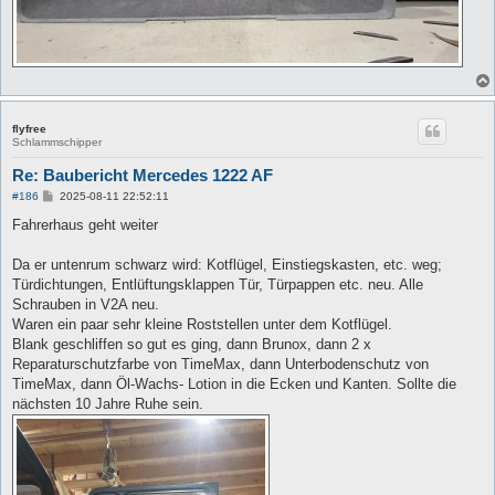
flyfree
Schlammschipper
Re: Baubericht Mercedes 1222 AF
B
#186
2025-08-11 22:52:11
e
i
Fahrerhaus geht weiter
t
r
a
Da er untenrum schwarz wird: Kotflügel, Einstiegskasten, etc. weg;
g
Türdichtungen, Entlüftungsklappen Tür, Türpappen etc. neu. Alle
Schrauben in V2A neu.
Waren ein paar sehr kleine Roststellen unter dem Kotflügel.
Blank geschliffen so gut es ging, dann Brunox, dann 2 x
Reparaturschutzfarbe von TimeMax, dann Unterbodenschutz von
TimeMax, dann Öl-Wachs- Lotion in die Ecken und Kanten. Sollte die
nächsten 10 Jahre Ruhe sein.