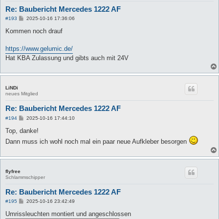
Re: Baubericht Mercedes 1222 AF
B
#193
2025-10-16 17:36:06
e
i
Kommen noch drauf
t
r
a
https://www.gelumic.de/
g
Hat KBA Zulassung und gibts auch mit 24V
LiNDi
neues Mitglied
Re: Baubericht Mercedes 1222 AF
B
#194
2025-10-16 17:44:10
e
i
Top, danke!
t
Dann muss ich wohl noch mal ein paar neue Aufkleber besorgen
r
a
g
flyfree
Schlammschipper
Re: Baubericht Mercedes 1222 AF
B
#195
2025-10-16 23:42:49
e
i
Umrissleuchten montiert und angeschlossen
t