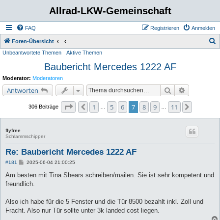
Allrad-LKW-Gemeinschaft
FAQ
Registrieren
Anmelden
S
Foren-Übersicht
Unbeantwortete Themen
Aktive Themen
u
Baubericht Mercedes 1222 AF
c
h
Moderator:
Moderatoren
e
Suche
Erweiterte 
Antworten
Seite
7
von
11
1
5
6
7
8
9
11
Vorherige
Nächste
306 Beiträge
…
…
flyfree
Schlammschipper
Re: Baubericht Mercedes 1222 AF
B
#181
2025-06-04 21:00:25
e
i
Am besten mit Tina Shears schreiben/mailen. Sie ist sehr kompetent und
t
freundlich.
r
a
g
Also ich habe für die 5 Fenster und die Tür 8500 bezahlt inkl. Zoll und
Fracht. Also nur Tür sollte unter 3k landed cost liegen.