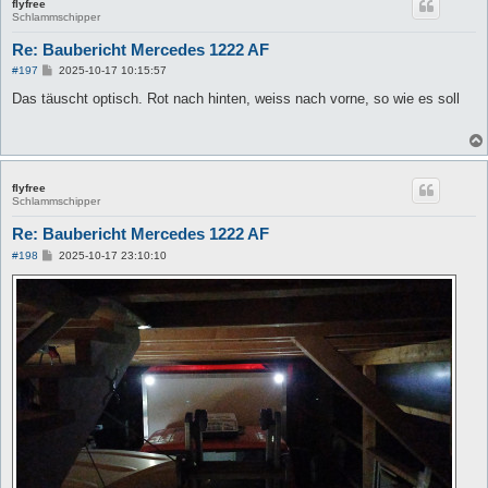
flyfree
Schlammschipper
Re: Baubericht Mercedes 1222 AF
B
#197
2025-10-17 10:15:57
e
i
Das täuscht optisch. Rot nach hinten, weiss nach vorne, so wie es soll
t
r
a
g
flyfree
Schlammschipper
Re: Baubericht Mercedes 1222 AF
B
#198
2025-10-17 23:10:10
e
i
t
r
a
g